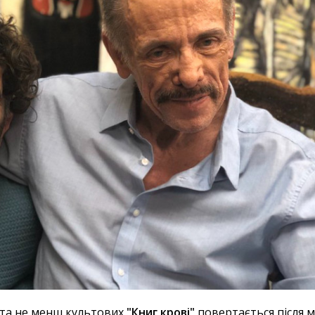
та не менш культових
"Книг крові"
повертається після 