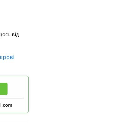
щось від
крові
l.com