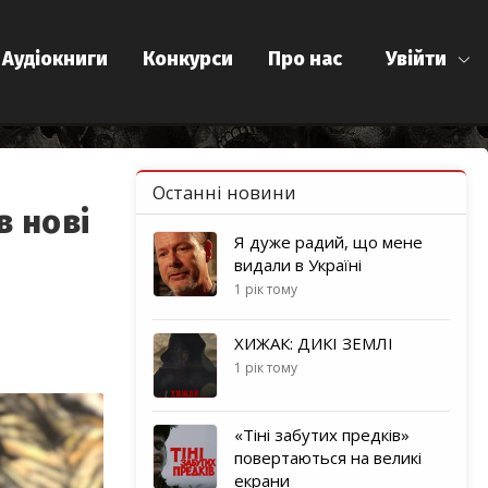
Аудіокниги
Конкурси
Про нас
Увійти
Останні новини
в нові
Я дуже радий, що мене
видали в Україні
1 рік тому
ХИЖАК: ДИКІ ЗЕМЛІ
1 рік тому
«Тіні забутих предків»
повертаються на великі
екрани