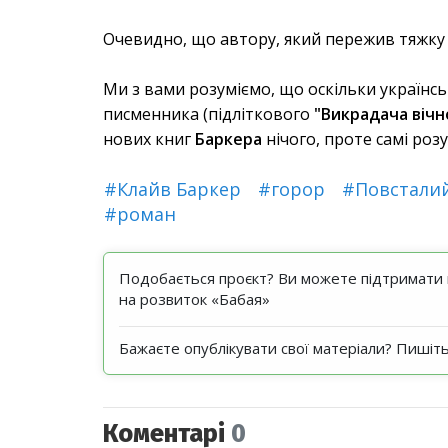
Очевидно, що автору, який пережив тяжку 
Ми з вами розуміємо, що оскільки українс
писменника (підліткового
"Викрадача вічн
нових книг
Баркера
нічого, проте самі розу
#Клайв Баркер
#горор
#Повсталий
#роман
Подобається проєкт? Ви можете підтримати н
на розвиток «Бабая»
Бажаєте опублікувати свої матеріали? Пишіт
Коментарі
0