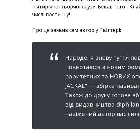
п'ятирічної творчої паузи. Більш того -
Кла
числі поетичну!
Про це заявив сам автор у Твіттері:
Народе, я знову тут! Я п
повертаюся з новим рома
раритетних та НОВИХ опо
JACKAL" — збірка назива
Також до друку готова зб
від видавництва @philan
навіжений автор вас си