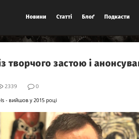
Новини
Статті
Блоґ
Подкасти
з творчого застою і анонсува
2339
0
ls - вийшов у 2015 році