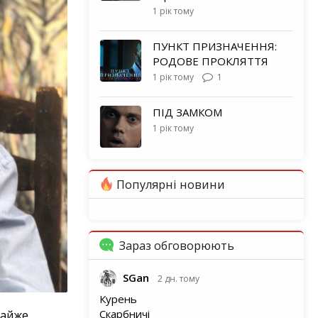
1 рік тому
ПУНКТ ПРИЗНАЧЕННЯ:
РОДОВЕ ПРОКЛЯТТЯ
1 рік тому
1
ПІД ЗАМКОМ
1 рік тому
Популярні новини
Зараз обговорюють
SGan
2 дн. тому
Курень
Скарбничі
майже