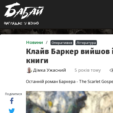
Заглядає у вiкно
Новини
/
Оперативне
Література
Клайв Баркер вийшов і
книги
Дімка Ужасний
5 років тому
Останній роман Баркера - The Scarlet Gospe
Поділитися