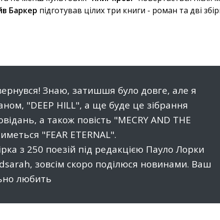
йв Баркер
підготував цілих три книги - роман та дві збір
овернувся! Знаю, затишшя було довге, але я
ном, "DEEP HILL", а ще буде це зібрання
відань, а також повість "MECRY AND THE
тиметься "FEAR ETERNAL".
ірка з 250 поезій під редакцією Пауло Лорки
dsarah, зовсім скоро поділюся новинами. Ваш
льно любить