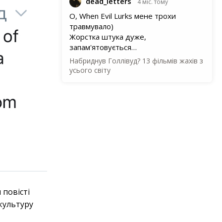
dead_letters
4 міс. тому
О, When Evil Lurks мене трохи
травмувало)
Жорстка штука дуже,
запам'ятовується…
Набриднув Голлівуд? 13 фільмів жахів з
усього світу
 повісті
бкультуру