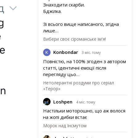
Знаходити скарби.
Бджілка.
Зі всього вище написаного, згідна
лише…
Вибери своє сіроманське ім'я!
Konbondar
3 міс. тому
Повністю, на 100% згоден з автором
статті, ідентичні емоції після
перегляду цьо…
Нетолерантні роздуми про серіал
«Терор»
Loshpen
4 міс. тому
Настільки моторошно, що аж волося
на жопі дибки встає
Морок над Інсмутом