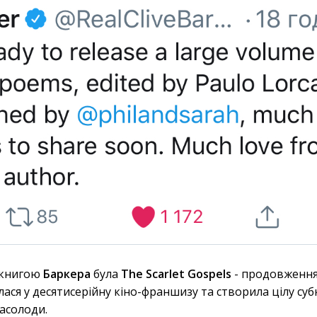
 книгою
Баркера
була
The Scarlet Gospels
- продовження
илася у десятисерійну кіно-франшизу та створила цілу су
асолоди.