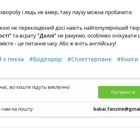
хворобу і ледь не вмер, таку паузу можна пробачити.
ькою не перекладений досі навіть найпопулярніший твір
ості"
та всрату
"Доллі"
не рахуємо, особливо очікувати 
мієте - це питання часу. Або ж вчіть англійську!
 з пекла
#бодігорор
#Сплеттерпанк
#Книги 
ас, всі кошти підуть виключно
Підтримати
ь нам на пошту:
babai.fanzine@gmai