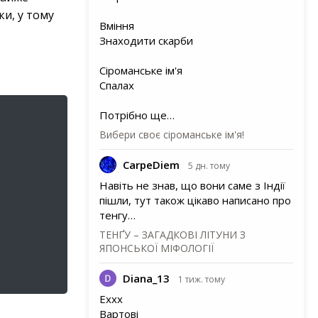
ки, у тому
Вміння
Знаходити скарби
Сіроманське ім'я
Спалах
Потрібно ще…
Вибери своє сіроманське ім'я!
CarpeDiem
5 дн. тому
Навіть не знав, що вони саме з Індії
пішли, тут також цікаво написано про
тенгу…
ТЕНҐУ – ЗАГАДКОВІ ЛІТУНИ З
ЯПОНСЬКОЇ МІФОЛОГІЇ
Diana_13
1 тиж. тому
Еххх
Вартові