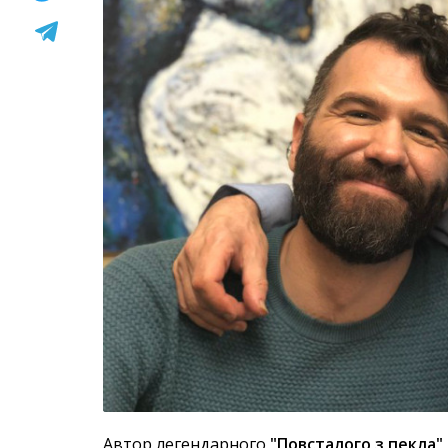
Автор легендарного
"Повсталого з пекла"