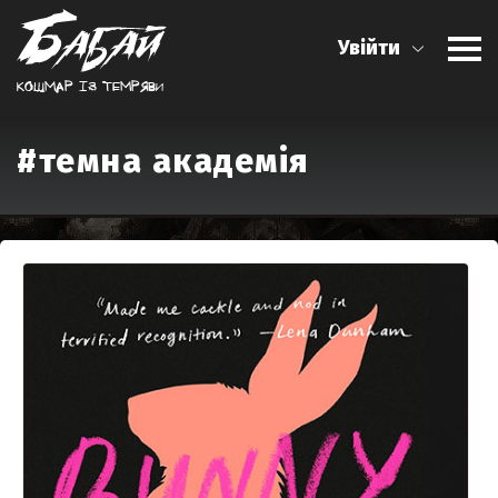
Увійти
Кошмар iз темряви
#темна академія