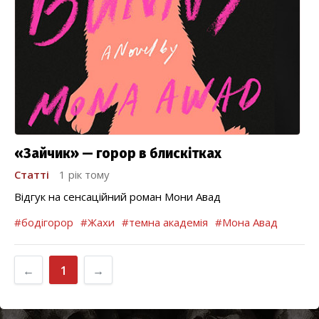
«Зайчик» — горор в блискітках
Статті
1 рік тому
Відгук на сенсаційний роман Мони Авад
#бодігорор
#Жахи
#темна академія
#Мона Авад
←
1
→