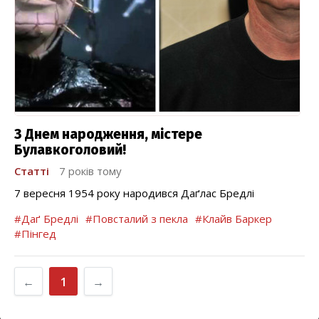
З Днем народження, містере
Булавкоголовий!
Статті
7 років тому
7 вересня 1954 року народився Даґлас Бредлі
#Даґ Бредлі
#Повсталий з пекла
#Клайв Баркер
#Пінгед
←
1
→