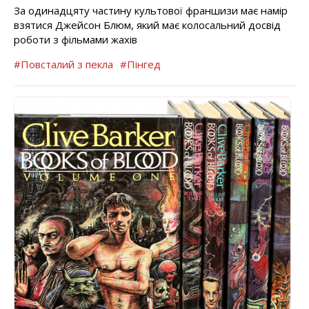
За одинадцяту частину культової франшизи має намір
взятися Джейсон Блюм, який має колосальний досвід
роботи з фільмами жахів
#Повсталий з пекла
#Пінгед