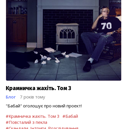
Крамничка жахіть. Том 3
Блог
7 років тому
"Бабай" оголошує про новий проект!
#Крамничка жахіть. Том 3
#Бабай
#Повсталий з пекла
#Скандали. Інтриги. Розслідування