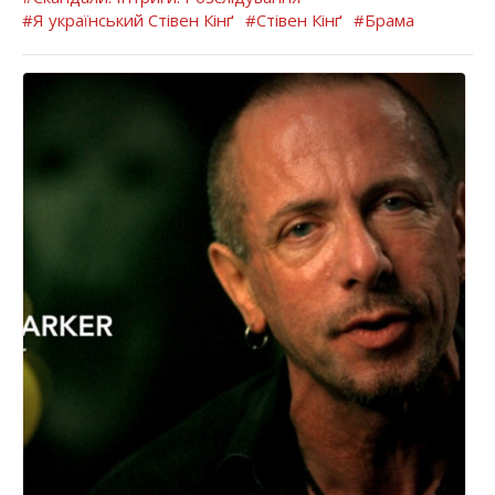
#Я український Стівен Кінґ
#Стівен Кінґ
#Брама