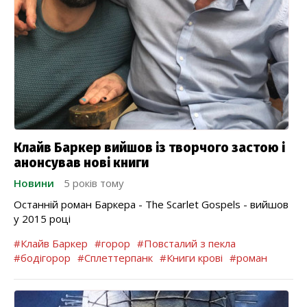
Клайв Баркер вийшов із творчого застою і
анонсував нові книги
Новини
5 років тому
Останній роман Баркера - The Scarlet Gospels - вийшов
у 2015 році
#Клайв Баркер
#горор
#Повсталий з пекла
#бодігорор
#Сплеттерпанк
#Книги крові
#роман