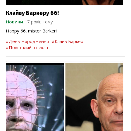
Клайву Баркеру 66!
Новини
7 років тому
Happy 66, mister Barker!
#День Народження
#Клайв Баркер
#Повсталий з пекла