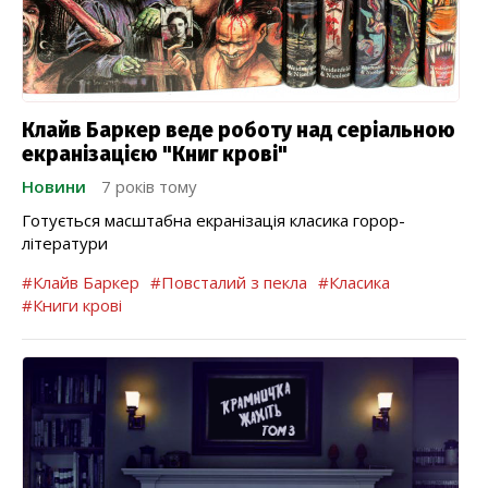
Клайв Баркер веде роботу над серіальною
екранізацією "Книг крові"
Новини
7 років тому
Готується масштабна екранізація класика горор-
літератури
#Клайв Баркер
#Повсталий з пекла
#Класика
#Книги крові