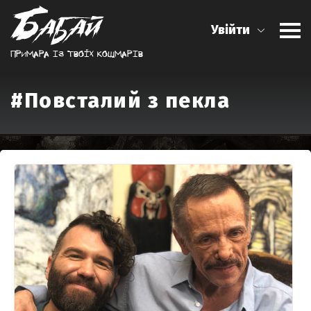
Увійти
Примара iз твоїх кошмарiв
#Повсталий з пекла