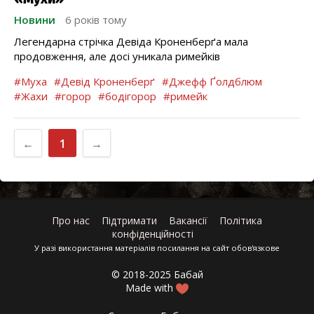
Новини
6 років тому
Легендарна стрічка Девіда Кроненберґа мала
продовження, але досі уникала римейків
#Муха
#Девід Кроненберґ
#Джефф Ґолдблюм
#Жахи
#горор
#бодігорор
#римейк
←
1
→
Про нас
Підтримати
Вакансії
Політика
конфіденційності
У разі використання матеріалів посилання на сайт обов'язкове
© 2018-2025 Бабай
Made with