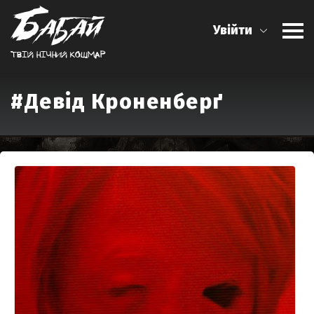
Увійти
Твiй нiчний кошмар
#Девід Кроненберґ