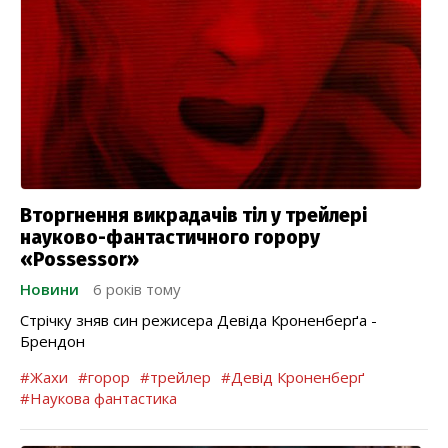
Вторгнення викрадачів тіл у трейлері
науково-фантастичного горору
«Possessor»
Новини
6 років тому
Стрічку зняв син режисера Девіда Кроненберґа -
Брендон
#Жахи
#горор
#трейлер
#Девід Кроненберґ
#Наукова фантастика