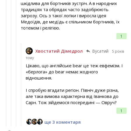
шкідлива для бортників зустріч. А в народних
традиціях та обрядах часто задобрюють
загрозу. Ось з такої логіки і виросла ідея
Медоїдів, де медїдь є спільником бортників, їх
тотемом і релігією.
1
Хвостатий Дімедрол
Вусатий
5 років
тому
Цікаво, що англійське bear це теж евфемізм. І
«берлога» до bear немає жодного
відношення.
І спробую вгадати регіон. Північ дуже різна,
але така вимова характерна від Іванкова до
Сарн. Тож зійдемося посередині — Овруч?
1
ще 3 коментаря