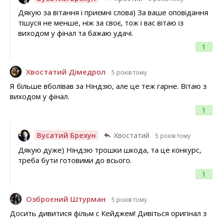
Дякую за вітання і приємні слова) За ваше оповідання
тішуся не менше, ніж за своє, тож і вас вітаю із
виходом у фінал та бажаю удачі.
1
Хвостатий Дімедрол
5 років тому
Я більше вболівав за Ніндзю, але це теж гарне. Вітаю з
виходом у фінал.
1
Вусатий Брехун
Хвостатий
5 років тому
Дякую дуже) Ніндзю трошки шкода, та це конкурс,
треба бути готовими до всього.
1
Озброєний Штурман
5 років тому
Досить дивитися фільм с Кейджем! Дивіться оригінал з