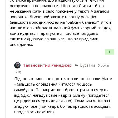
склалося враження, що я адвокатую свій текст чи
оскаржую ваше враження. Що ж до Льохи – його
небажання їхати в село пояснене у тексті. А загалом
поведінка Льохи зображає еталонну реакцію
більшості молодих людей на "бабські балачки". У той
час, як хтось збирає унікальний фольклорний спадок,
вони нудяться і дратуються, що все так довго
тягнеться) Дякую за ваш час, що ви приділили
оповіданню.
1
Талановитий Рейнджер
Вусатий
5 років
тому
Підкреслю: мова не про те, що ви скопіювали фільм
- більшість оповідання читалося як щось
самобутнє. Та наприкінці - брак інтриги, а смерть
від бджіл нагадує саме кадр із фільму (погодьтеся,
це рідкісна смерть як для кіно). Тому там я-Читач і
згадую таке (той кадр), бо так працюють асоціації.
Сподіваюсь пояснив)