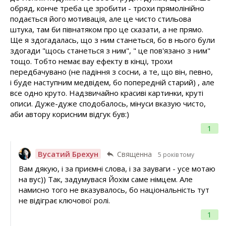
обряд, конче треба це зробити - трохи прямолінійно
подається його мотивація, але це чисто стильова
штука, там би півнатяком про це сказати, а не прямо.
Ще я здогадалась, що з ним станеться, бо в нього були
здогади "щось станеться з ним", " це пов'язано з ним"
тощо. Тобто немає вау ефекту в кінці, трохи
передбачувано (не падіння з сосни, а те, що він, певно,
і буде наступним медвідем, бо попередній старий) , але
все одно круто. Надзвичайно красиві картинки, круті
описи. Дуже-дуже сподобалось, мінуси вказую чисто,
аби автору корисним відгук був:)
1
Вусатий Брехун
Священна
5 років тому
Вам дякую, і за приємні слова, і за зауваги - усе мотаю
на вус)) Так, задумувася Йохім саме німцем. Але
намисно того не вказувалось, бо національність тут
не відіграє ключової ролі.
1