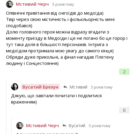
Мстивий Черч
5 років тому
Опівнічні привітання від снігоїдів до медоїда)
Твір через свою містичність і фолькльорність мені
сподобався)
Долю головного героя можна відразу вгадати з
моменту приїзду в Медоїди і це не погано бо це горор і
тут така доля в більшості персонажів. Інтрига з
медоїдом протримала мою увагу до самого кінця)
Обряди дуже прикольні, а фінал нагадав Плетену
людину і Сонцестояння)
2
Вусатий Брехун
Мстивий
5 років тому
Дякую, що завітали почитати і поділитися
враженням)
0
Мстивий Черч
Вусатий
5 років тому