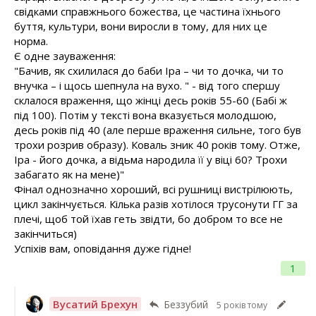
свідками справжнього божества, це частина їхнього
буття, культури, вони виросли в тому, для них це
норма.
Є одне зауваження:
"Бачив, як схилилася до баби Іра – чи то дочка, чи то
внучка – і щось шепнула на вухо. " - від того спершу
склалося враження, що жінці десь років 55-60 (Бабі ж
під 100). Потім у тексті вона вказується молодшою,
десь років під 40 (але перше враження сильне, того був
трохи розрив образу). Коваль зник 40 років тому. Отже,
Іра - його дочка, а відьма народила її у віці 60? Трохи
забагато як на мене)"
Фінал однозначно хороший, всі рушниці вистрілюють,
цикл закінчується. Кілька разів хотілося трусонути ГГ за
плечі, щоб той їхав геть звідти, бо добром то все не
закінчиться)
Успіхів вам, оповідання дуже гідне!
1
Вусатий Брехун
Беззубий
5 років тому