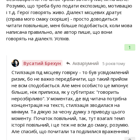
Розумію, що треба було подати експозицію, мотивацію
і т.д. Герої говорять живо. Діалект місцевих дратує
(справа мого смаку скоріше) - просто доводиться
читати повільніше, мені більше подобається, коли мова
написана правильно, але автор пише, що вони
говорять на діалекті. Успіхів.
1
Вусатий Брехун
Акваріумний
5 років тому
Стилізація під місцеву говірку - то був усвідомлений
ризик, бо не важко передбачити, що такий прийом
не всім сподобається. Але мені особисто це імпонує
більше, ніж приписка, як у субтитрах: "говорить
нерозбірливо". У моментах, де від читача потрібна
концентрація на тексті, стилізація зводилася на
мінімум. Та дякую за чесну думку з приводу цього
моменту. Початок повільний, так, тут взагалі темп
історії повільний, і це теж не всім до смаку, розумію.
Але спасибі, що почитали та поділилися враженням)