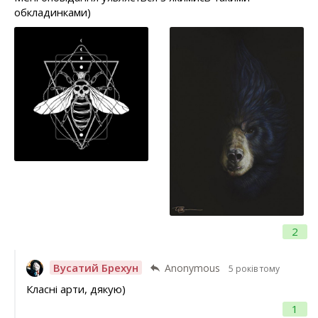
обкладинками)
2
Вусатий Брехун
Anonymous
5 років тому
Класні арти, дякую)
1