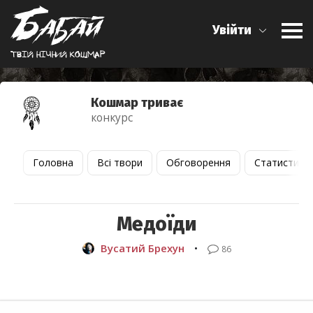
Увійти
Твiй нiчний кошмар
Кошмар триває
конкурс
Головна
Всі твори
Обговорення
Статистика
Медоїди
Вусатий Брехун
•
86