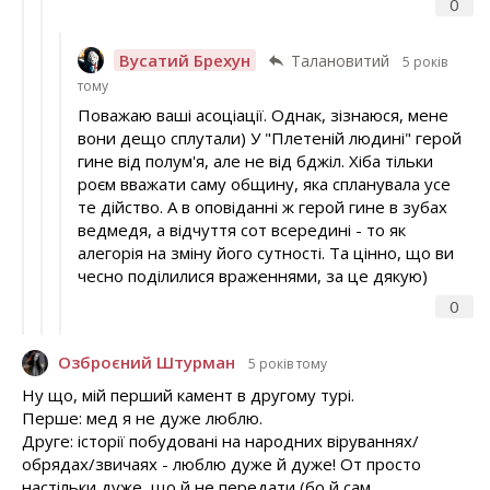
0
Вусатий Брехун
Талановитий
5 років
тому
Поважаю ваші асоціації. Однак, зізнаюся, мене
вони дещо сплутали) У "Плетеній людині" герой
гине від полум'я, але не від бджіл. Хіба тільки
роєм вважати саму общину, яка спланувала усе
те дійство. А в оповіданні ж герой гине в зубах
ведмедя, а відчуття сот всередині - то як
алегорія на зміну його сутності. Та цінно, що ви
чесно поділилися враженнями, за це дякую)
0
Озброєний Штурман
5 років тому
Ну що, мій перший камент в другому турі.
Перше: мед я не дуже люблю.
Друге: історії побудовані на народних віруваннях/
обрядах/звичаях - люблю дуже й дуже! От просто
настільки дуже, що й не передати (бо й сам