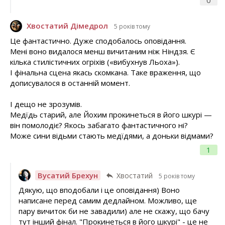
0
Хвостатий Дімедрол
5 років тому
Це фантастично. Дуже сподобалось оповідання.
Мені воно видалося менш вичитаним ніж Ніндзя. Є
кілька стилістичних огріхів («вибухнув Льоха»).
І фінальна сцена якась скомкана. Таке враження, що
дописувалося в останній момент.
І дещо не зрозумів.
Медїдь старий, але Йохим прокинеться в його шкурі —
він помолодіє? Якось забагато фантастичного ні?
Може сини відьми стають медїдями, а доньки відмами?
1
Вусатий Брехун
Хвостатий
5 років тому
Дякую, що вподобали і це оповідання) Воно
написане перед самим дедлайном. Можливо, ще
пару вичиток би не завадили) але не скажу, що бачу
тут інший фінал. "Прокинеться в його шкурі" - це не