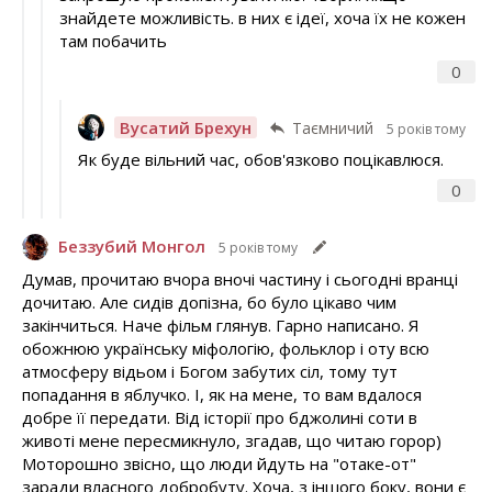
знайдете можливість. в них є ідеї, хоча їх не кожен
там побачить
0
Вусатий Брехун
Таємничий
5 років тому
Як буде вільний час, обов'язково поцікавлюся.
0
Беззубий Монгол
5 років тому
Думав, прочитаю вчора вночі частину і сьогодні вранці
дочитаю. Але сидів допізна, бо було цікаво чим
закінчиться. Наче фільм глянув. Гарно написано. Я
обожнюю українську міфологію, фольклор і оту всю
атмосферу відьом і Богом забутих сіл, тому тут
попадання в яблучко. І, як на мене, то вам вдалося
добре її передати. Від історії про бджолині соти в
животі мене пересмикнуло, згадав, що читаю горор)
Моторошно звісно, що люди йдуть на "отаке-от"
заради власного добробуту. Хоча, з іншого боку, вони є