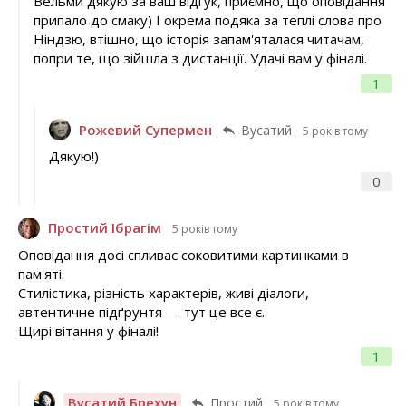
Вельми дякую за ваш відгук, приємно, що оповідання
припало до смаку) І окрема подяка за теплі слова про
Ніндзю, втішно, що історія запам'яталася читачам,
попри те, що зійшла з дистанції. Удачі вам у фіналі.
1
Рожевий Супермен
Вусатий
5 років тому
Дякую!)
0
Простий Ібрагім
5 років тому
Оповідання досі спливає соковитими картинками в
пам'яті.
Стилістика, різність характерів, живі діалоги,
автентичне підґрунтя — тут це все є.
Щирі вітання у фіналі!
1
Вусатий Брехун
Простий
5 років тому