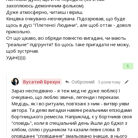
захоплююсь демонічним фольком).
Дуже атмосферно, читаєш і віриш.
Кінцівка очікувано-неочікувана. Підозрював, що буде
щось в дусі "Плетеної Людини", але щоб оттак - доволі
прикольно.
От що цікаво, всі обряди повністю вигадані, чи мають
"реальне" підгрунтя? Бо щось таке пригадати не можу,
щоб зустрічав.
Удачі)))))
1
Вусатий Брехун
Озброєний
5 років тому
Зараз несподівано - я теж мед не дуже люблю) І
очікувано, що люблю звичаї, легенди і перекази.
Медїдь, як і всі ритуали, пов'язані з ним - витвір уяви
автора. Та деякі вигадки навіяні реальними епізодами
бортницького ремесла. Наприклад, є у бортників своя
"сповідь", коли в спеціальний день йшли до бджіл з
хлібом, сіллю і рушником та казали певні слова. В
оповіданні "сповідання" змальовано інакше, в нього