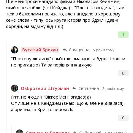
Ще мені трохи нагадало фільм з Ніколасом Кейджем,
який я не люблю (як і Кейджа) - "Плетена людина", там
теж з бджолами пов'язано, але нагадало в хорошому
сенсі слова - типу, ось крута історія про бджіл і давні
обряди, на відміну від тієї:)
1
Вусатий Брехун
Священна
5 років тому
"Плетену людину" пам'ятаю змазано, а бджіл і зовсім
не пригадаю) Та за порівняння дякую.
0
Озброєний Штурман
Священна
5 років тому
Гггг, не я один "ВіккерМен" згадав))))
От лише не з Кейджем (знаю, що є, але не дивився),
а оригінал з Кристофером Лі.
0
Священна Ґодзілла
Озброєний