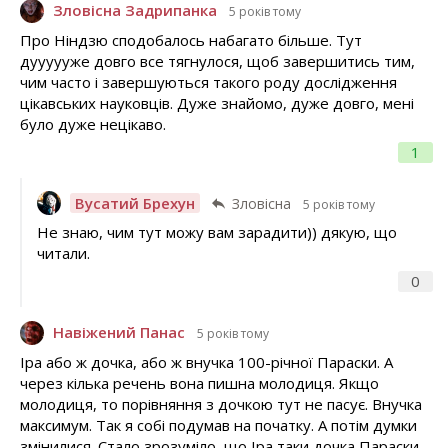
Зловісна Задрипанка
5 років тому
Про Ніндзю сподобалось набагато більше. Тут
дуууууже довго все тягнулося, щоб завершитись тим,
чим часто і завершуються такого роду дослідження
цікавських науковців. Дуже знайомо, дуже довго, мені
було дуже нецікаво.
1
Вусатий Брехун
Зловісна
5 років тому
Не знаю, чим тут можу вам зарадити)) дякую, що
читали.
0
Навіжений Панас
5 років тому
Іра або ж дочка, або ж внучка 100-річної Параски. А
через кілька речень вона пишна молодиця. Якщо
молодиця, то порівняння з дочкою тут не пасує. Внучка
максимум. Так я собі подумав на початку. А потім думки
змінилися. Стало зрозуміло, що Іра таки дочка Параски.