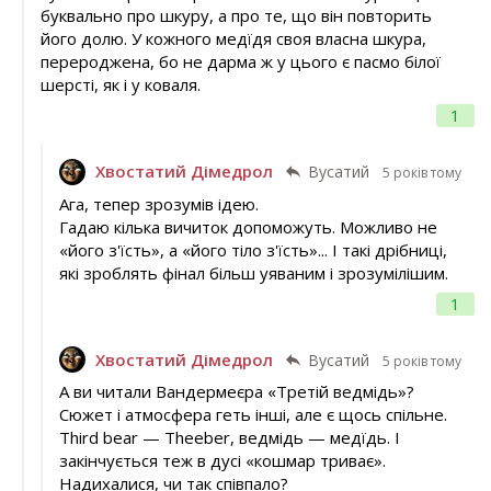
буквально про шкуру, а про те, що він повторить
його долю. У кожного медїдя своя власна шкура,
перероджена, бо не дарма ж у цього є пасмо білої
шерсті, як і у коваля.
1
Хвостатий Дімедрол
Вусатий
5 років тому
Ага, тепер зрозумів ідею.
Гадаю кілька вичиток допоможуть. Можливо не
«його з'їсть», а «його тіло з'їсть»... І такі дрібниці,
які зроблять фінал більш уяваним і зрозумілішим.
1
Хвостатий Дімедрол
Вусатий
5 років тому
А ви читали Вандермеєра «Третій ведмідь»?
Сюжет і атмосфера геть інші, але є щось спільне.
Third bear — Theeber, ведмідь — медїдь. І
закінчується теж в дусі «кошмар триває».
Надихалися, чи так співпало?