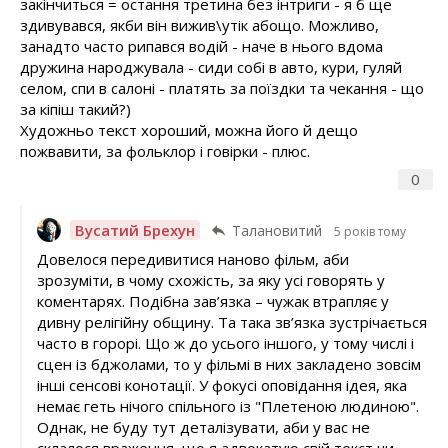
закінчиться = остання третина без інтриги - я б ще
здивувався, якби він вижив\утік абощо. Можливо,
занадто часто рипався водій - наче в нього вдома
дружина народжувала - сиди собі в авто, кури, гуляй
селом, спи в салоні - платять за поїздки та чекання - що
за кіпіш такий?)
Художньо текст хороший, можна його й дещо
пожвавити, за фольклор і говірки - плюс.
0
Вусатий Брехун
Талановитий
5 років тому
Довелося передивитися наново фільм, аби
зрозуміти, в чому схожість, за яку усі говорять у
коментарях. Подібна зав’язка – чужак втрапляє у
дивну релігійну общину. Та така зв’язка зустрічається
часто в горорі. Що ж до усього іншого, у тому числі і
сцен із бджолами, то у фільмі в них закладено зовсім
інші сенсові конотації. У фокусі оповідання ідея, яка
немає геть нічого спільного із "Плетеною людиною".
Однак, не буду тут деталізувати, аби у вас не