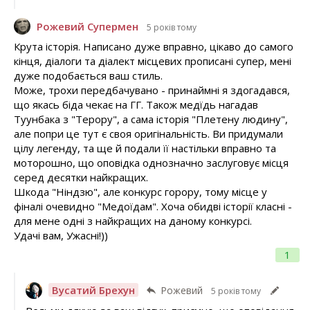
Рожевий Супермен
5 років тому
Крута історія. Написано дуже вправно, цікаво до самого
кінця, діалоги та діалект місцевих прописані супер, мені
дуже подобається ваш стиль.
Може, трохи передбачувано - принаймні я здогадався,
що якась біда чекає на ГГ. Також медїдь нагадав
Туунбака з "Терору", а сама історія "Плетену людину",
але попри це тут є своя оригінальність. Ви придумали
цілу легенду, та ще й подали її настільки вправно та
моторошно, що оповідка однозначно заслуговує місця
серед десятки найкращих.
Шкода "Ніндзю", але конкурс горору, тому місце у
фіналі очевидно "Медоїдам". Хоча обидві історії класні -
для мене одні з найкращих на даному конкурсі.
Удачі вам, Ужасні!))
1
Вусатий Брехун
Рожевий
5 років тому