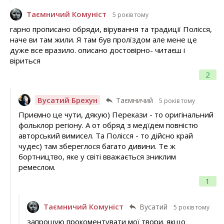
Таємничий Комуніст
5 років тому
гарно прописано обряди, вірування та традиції Полісся,
наче ви там жили. Я там був пролїздом але мене це
дуже все вразило. описано достовірно- читаєш і
віриться
2
Вусатий Брехун
Таємничий
5 років тому
Приємно це чути, дякую) Перекази - то оригінальний
фольклор регіону. А от обряд з медїдем повністю
авторський вимисел. Та Полісся - то дійсно край
чудес) там збереглося багато дивини. Те ж
бортництво, яке у світі вважається зниклим
ремеслом.
1
Таємничий Комуніст
Вусатий
5 років тому
запрошую прокоментувати мої твори. якщо