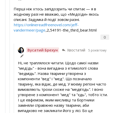
Перші ніж хтось запідозрить чи спитає — я в
жодному разі не вважаю, що «Медоїди» якось
списані. Задумка й події зовсім разні.
https://onlinereadfreenovel.com/jeff-
vandermeer/page
,2,54191-the_third_bear.html
0
Вусатий Брехун
Хвостатий
5 років тому
Ні, не траплялося читати. Щодо самої назви
"медїдь" - вона вигадана з етимології слова
"ведмідь". Назва тварини утворена з
компоненти "вед" і "мед". Що позначало
тварину, яка відає, де мед. У моєму регіоні часто
вимовляють трохи схоже на "медв'єдь". І воно
утворене з компонент "мед" та "єдь", тобто їсти.
І це евфемізм, яким мисливці та бортники
заміняли справжню назву тварини, аби
випадково не закликати його у лісі. Бо це