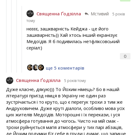
Священна Ґодзілла
Мстивий
5 років
тому
нєєєє, зашкварність Кейджа - це його
зашкварність)) Хай хтось інший екранізує
Медоїдів. Я б подивилась нетфліксовський
серіал:)
0
ще 5 коментарів
Священна Ґодзілла
5 років тому
Дуже класне, дякую))) То Йохим німець? Бо в нашій
літературі приїзд німця в Україну не один раз
зустрічається і то круто, що є перегук трохи з тим же
Андруховичем. Дуже круті діалоги, особливо мова усіх
цих жителів Медоїдів. Моторошні і їх перекази, і уся
атмосфера готування до чогось. Чисто на мій смак -
трохи руйнується магія атмосфери у тих парі абзаців,
де Йохим подумки б'є себе в груди і думає, що запише