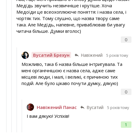
Медїдь звучить незвичніше і крутіше. Хоча
Медоїди це всеохоплююче поняття: і назва села, і
чортяк тих. Тому слушно, що назва твору саме
така. Але Медїдь, напевне, приваблював би увагу
читача більше. Думки вголос)
0
Вусатий Брехун
Навіжений
5 років тому
Можливо, така б назва більше інтригувала. Та
мені органічнішою є назва села, адже саме
місцеві люди, і малі, і великі, є причиною тих
подій. Але було цікаво почути думку, дякую)
0
Навіжений Панас
Вусатий
5 років тому
І вам дякую! Успіхів!
1