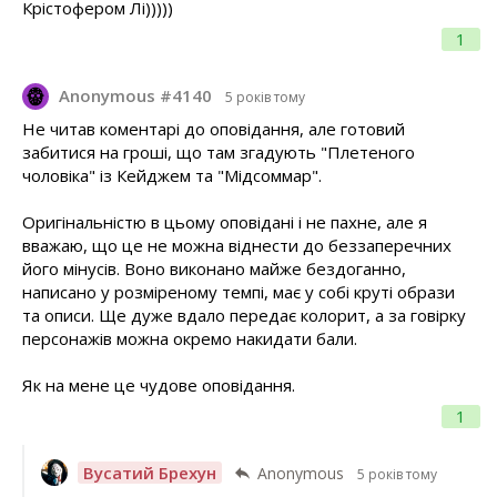
Крістофером Лі)))))
1
Anonymous #4140
5 років тому
Не читав коментарі до оповідання, але готовий
забитися на гроші, що там згадують "Плетеного
чоловіка" із Кейджем та "Мідсоммар".
Оригінальністю в цьому оповідані і не пахне, але я
вважаю, що це не можна віднести до беззаперечних
його мінусів. Воно виконано майже бездоганно,
написано у розміреному темпі, має у собі круті образи
та описи. Ще дуже вдало передає колорит, а за говірку
персонажів можна окремо накидати бали.
Як на мене це чудове оповідання.
1
Вусатий Брехун
Anonymous
5 років тому