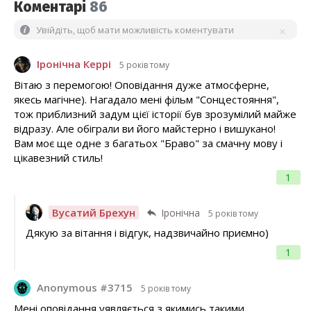
Коментарі
86
Увійдіть, щоб мати можливість коментувати
Іронічна Керрі
5 років тому
Вітаю з перемогою! Оповідання дуже атмосферне,
якесь магічне). Нагадало мені фільм "Сонцестояння",
тож приблизний задум цієї історії був зрозумілий майже
відразу. Але обіграли ви його майстерно і вишукано!
Вам моє ще одне з багатьох "Браво" за смачну мову і
цікавезний стиль!
1
Вусатий Брехун
Іронічна
5 років тому
Дякую за вітання і відгук, надзвичайно приємно)
1
Anonymous #3715
5 років тому
Мені оповідання уявляється з якимись такими