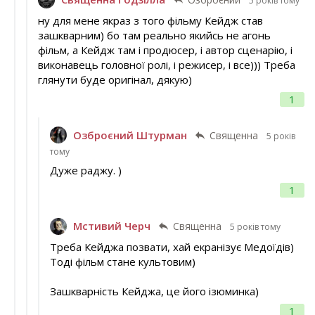
5 років тому
ну для мене якраз з того фільму Кейдж став
зашкварним) бо там реально якийсь не агонь
фільм, а Кейдж там і продюсер, і автор сценарію, і
виконавець головної ролі, і режисер, і все))) Треба
глянути буде оригінал, дякую)
1
Озброєний Штурман
Священна
5 років
тому
Дуже раджу. )
1
Мстивий Черч
Священна
5 років тому
Треба Кейджа позвати, хай екранізує Медоїдів)
Тоді фільм стане культовим)
Зашкварність Кейджа, це його ізюминка)
1