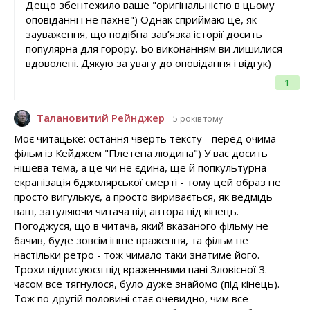
Дещо збентежило ваше "оригінальністю в цьому
оповіданні і не пахне") Однак сприймаю це, як
зауваження, що подібна зав’язка історії досить
популярна для горору. Бо виконанням ви лишилися
вдоволені. Дякую за увагу до оповідання і відгук)
1
Талановитий Рейнджер
5 років тому
Моє читацьке: остання чверть тексту - перед очима
фільм із Кейджем "Плетена людина") У вас досить
нішева тема, а це чи не єдина, ще й попкультурна
екранізація бджолярської смерті - тому цей образ не
просто вигулькує, а просто виривається, як ведмідь
ваш, затуляючи читача від автора під кінець.
Погоджуся, що в читача, який вказаного фільму не
бачив, буде зовсім інше враження, та фільм не
настільки ретро - тож чимало таки знатиме його.
Трохи підписуюся під враженнями пані Зловісної З. -
часом все тягнулося, було дуже знайомо (під кінець).
Тож по другій половині стає очевидно, чим все