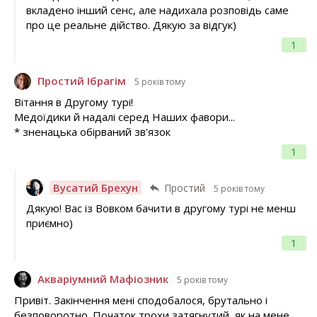
вкладено інший сенс, але надихала розповідь саме
про це реальне дійство. Дякую за відгук)
1
Простий Ібрагім
5 років тому
Вітання в Другому турі!
Медоїдики й надалі серед Наших фавори...
* зненацька обірваний зв'язок
1
Вусатий Брехун
Простий
5 років тому
Дякую! Вас із Вовком бачити в другому турі не менш
приємно)
1
Акваріумний Мафіозник
5 років тому
Привіт. Закінчення мені сподобалося, брутально і
безповоротно. Початок трохи затягнутий, як на мене.