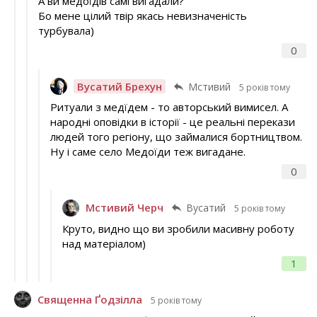
А ви медоїдів самі вигадали?
Бо мене цілий твір якась невизначеність
турбувала)
0
Вусатий Брехун
Мстивий
5 років тому
Ритуали з медїдем - то авторський вимисел. А
народні оповідки в історії - це реальні перекази
людей того регіону, що займалися бортництвом.
Ну і саме село Медоїди теж вигадане.
0
Мстивий Черч
Вусатий
5 років тому
Круто, видно що ви зробили масивну роботу
над матеріалом)
1
Священна Ґодзілла
5 років тому