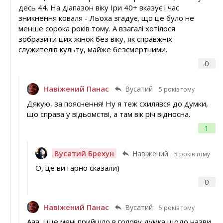
десь 44. На діапазон віку Іри 40+ вказує і час
зникнення коваля - Льоха згадує, що це було не
менше сорока років тому. А взагалі хотілося
зобразити цих жінок без віку, як справжніх
служителів культу, майже безсмертними.
0
Навіжений Панас
Вусатий
5 років тому
Дякую, за пояснення! Ну я теж схилявся до думки,
що справа у відьомстві, а там вік річ відносна.
1
Вусатий Брехун
Навіжений
5 років тому
О, це ви гарно сказали)
0
Навіжений Панас
Вусатий
5 років тому
Ааа, і ще мені прийшло в голову думка щодо назви.