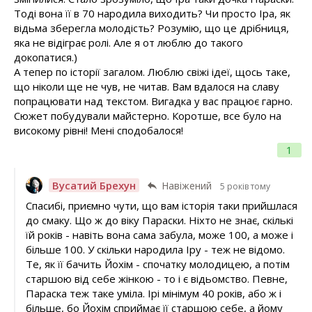
Тоді вона її в 70 народила виходить? Чи просто Іра, як
відьма зберегла молодість? Розумію, що це дрібниця,
яка не відіграє ролі. Але я от люблю до такого
докопатися.)
А тепер по історії загалом. Люблю свіжі ідеї, щось таке,
що ніколи ще не чув, не читав. Вам вдалося на славу
попрацювати над текстом. Вигадка у вас працює гарно.
Сюжет побудували майстерно. Коротше, все було на
високому рівні! Мені сподобалося!
1
Вусатий Брехун
Навіжений
5 років тому
Спасибі, приємно чути, що вам історія таки прийшлася
до смаку. Що ж до віку Параски. Ніхто не знає, скількі
їй років - навіть вона сама забула, може 100, а може і
більше 100. У скільки народила Іру - теж не відомо.
Те, як її бачить Йохім - спочатку молодицею, а потім
старшою від себе жінкою - то і є відьомство. Певне,
Параска теж таке уміла. Ірі мінімум 40 років, або ж і
більше, бо Йохім сприймає її старшою себе, а йому