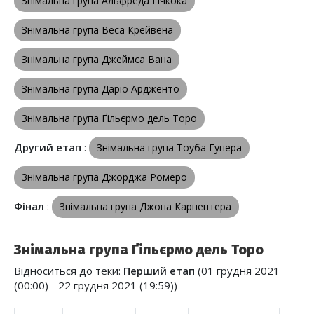
Знімальна група Альфреда Гічкока
Знімальна група Веса Крейвена
Знімальна група Джеймса Вана
Знімальна група Даріо Ардженто
Знімальна група Ґільєрмо дель Торо
Другий етап
:
Знімальна група Тоуба Гупера
Знімальна група Джорджа Ромеро
Фінал
:
Знімальна група Джона Карпентера
Знімальна група Ґільєрмо дель Торо
Відноситься до теки:
Перший етап
(01 грудня 2021
(00:00) - 22 грудня 2021 (19:59))