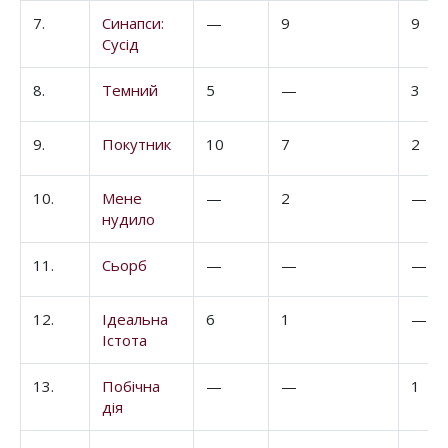
7.
Синапси:
—
9
9
Сусід
8.
Темний
5
—
3
9.
Покутник
10
7
2
10.
Мене
—
2
—
нудило
11.
Сьорб
—
—
—
12.
Ідеальна
6
1
—
Істота
13.
Побічна
—
—
1
дія