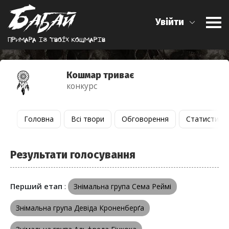
Увійти
Примара iз твоїх кошмарiв
Кошмар триває
конкурс
Головна
Всі твори
Обговорення
Статистика
Результати голосування
Перший етап
:
Знімальна група Сема Реймі
Знімальна група Девіда Кроненберґа