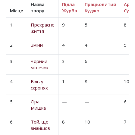
Назва
Підла
Працьовитий
Аро
Місце
твору
Журба
Куджо
Супе
1.
Прекрасне
9
5
8
життя
2.
Зміни
4
4
5
3.
Чорний
3
6
—
мішечок
4.
Біль у
1
8
10
скронях
5.
Сіра
—
—
6
Мишка
6.
Той, що
8
10
7
знайшов