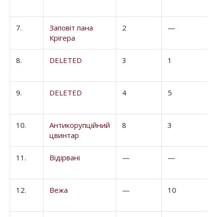
7.
Заповіт пана
2
—
Крігера
8.
DELETED
3
1
9.
DELETED
4
5
10.
Антикорупційний
8
3
цвинтар
11.
Відірвані
—
—
12.
Вежа
—
10