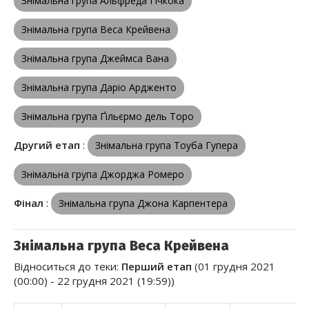
Знімальна група Альфреда Гічкока
Знімальна група Веса Крейвена
Знімальна група Джеймса Вана
Знімальна група Даріо Ардженто
Знімальна група Ґільєрмо дель Торо
Другий етап
:
Знімальна група Тоуба Гупера
Знімальна група Джорджа Ромеро
Фінал
:
Знімальна група Джона Карпентера
Знімальна група Веса Крейвена
Відноситься до теки:
Перший етап
(01 грудня 2021
(00:00) - 22 грудня 2021 (19:59))