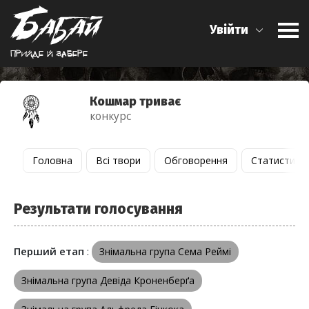
Увійти
Прийде й забере
Кошмар триває
конкурс
Головна
Всі твори
Обговорення
Статистика
Результати голосування
Перший етап
:
Знімальна група Сема Реймі
Знімальна група Девіда Кроненберґа