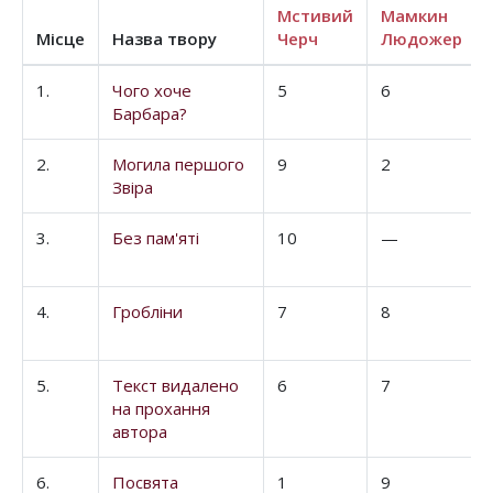
Мстивий
Мамкин
Місце
Назва твору
Черч
Людожер
1.
Чого хоче
5
6
Барбара?
2.
Могила першого
9
2
Звіра
3.
Без пам'яті
10
—
4.
Гробліни
7
8
5.
Текст видалено
6
7
на прохання
автора
6.
Посвята
1
9