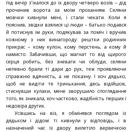
під вечір з'їхалося до їх двору четверо возів – дід
прочинив ворота за моїм проханням. Селяни
мовчки кивнули мені, і стали чекати. Коли я
пояснив, звідки взялися ці люди – батько подався
й потиснув їм руки, подякував за поміч і вручив
кожному з них винагороду: рештки родинних
прикрас – кому кулон, кому перстень, а кому й
намисто. Забачивши, що магнат то від щирого
серця робить, без зневаги чи облуди, селяни
непевно брали ті дари до рук, теж проявляючи
справжню вдячність, а не показну. І хоч дядько,
щоб не видіти те тринькання, десь відійшов,
стиснувши кулаки, мене зворушило споглядання
того, як зникала, хоч частково, жадібність перших і
недовіра других.
Усівшись на віз, я обмінявся поглядом із
дядьком і дідом: ті кивнули у відповідь, і в
назначений час із двору вилетіло вервечкою