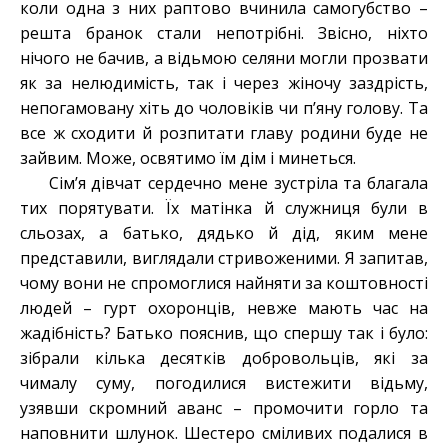
коли одна з них раптово вчинила самогубство –
решта бранок стали непотрібні. Звісно, ніхто
нічого не бачив, а відьмою селяни могли прозвати
як за нелюдимість, так і через жіночу заздрість,
непогамовану хіть до чоловіків чи п’яну голову. Та
все ж сходити й розпитати главу родини буде не
зайвим. Може, освятимо їм дім і минеться.
Сім’я дівчат сердечно мене зустріла та благала
тих порятувати. Їх матінка й служниця були в
сльозах, а батько, дядько й дід, яким мене
представили, виглядали стривоженими. Я запитав,
чому вони не спромоглися найняти за коштовності
людей – гурт охоронців, невже мають час на
жадібність? Батько пояснив, що спершу так і було:
зібрали кілька десятків добровольців, які за
чималу суму, погодилися вистежити відьму,
узявши скромний аванс – промочити горло та
наповнити шлунок. Шестеро сміливих подалися в