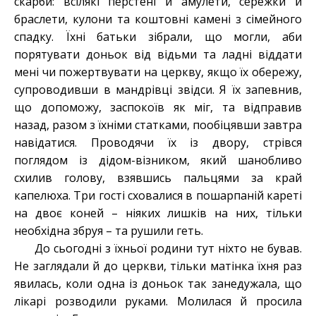
скарби: всілякі перстені й амулети, сережки й
браслети, кулони та коштовні камені з сімейного
спадку. Їхні батьки зібрали, що могли, аби
порятувати доньок від відьми та ладні віддати
мені чи пожертвувати на церкву, якщо їх обережу,
супроводивши в мандрівці звідси. Я їх запевнив,
що допоможу, заспокоїв як міг, та відправив
назад, разом з їхніми статками, пообіцявши завтра
навідатися. Проводячи їх із двору, стрівся
поглядом із дідом-візником, який шанобливо
схилив голову, взявшись пальцями за край
капелюха. Три гості сховалися в пошарпаній кареті
на двоє коней – ніяких лишків на них, тільки
необхідна збруя – та рушили геть.
До сьогодні з їхньої родини тут ніхто не бував.
Не заглядали й до церкви, тільки матінка
їхня раз
явилась, коли одна із доньок так занедужала, що
лікарі розводили руками. Молилася й просила