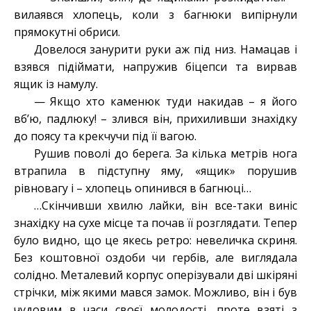
вилаявся хлопець, коли з багнюки випірнули
прямокутні обриси.
Довелося занурити руки аж під низ. Намацав і
взявся підіймати, напружив біцепси та вирвав
ящик із намулу.
— Якщо хто каменюк туди накидав – я його
вб’ю, падлюку! – злився він, прихиливши знахідку
до поясу та крекчучи під її вагою.
Рушив поволі до берега. За кілька метрів нога
втрапила в підступну яму, «ящик» порушив
рівновагу і – хлопець опинився в багнюці…
…Скінчивши хвилю лайки, він все-таки виніс
знахідку на сухе місце та почав її розглядати. Тепер
було видно, що це якесь ретро: невеличка скриня.
Без коштовної оздоби чи гербів, але виглядала
солідно. Металевий корпус оперізували дві шкіряні
стрічки, між якими мався замок. Можливо, він і був
чудовим в часи своєї молодості, проте взяті з