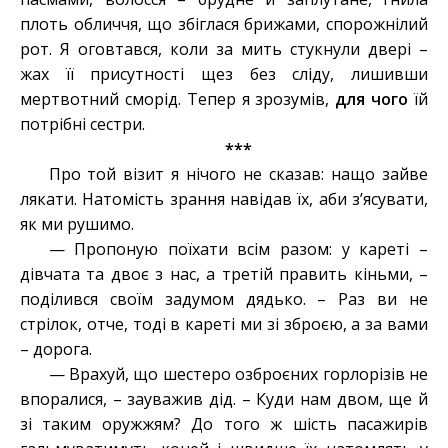
плоть обличчя, що збіглася брижами, спорожнілий
рот. Я оговтався, коли за мить стукнули двері –
жах її присутності щез без сліду, лишивши
мертвотний сморід. Тепер я зрозумів,
для чого
їй
потрібні сестри.
***
Про той візит я нічого не сказав: нащо зайве
лякати. Натомість зрання навідав їх, аби з’ясувати,
як ми рушимо.
— Пропоную поїхати всім разом: у кареті –
дівчата та двоє з нас, а третій править кіньми, –
поділився своїм задумом дядько. – Раз ви не
стрілок, отче, тоді в кареті ми зі зброєю, а за вами
– дорога.
— Врахуй, що шестеро озброєних горлорізів не
впоралися, – зауважив дід. – Куди нам двом, ще й
зі таким оружжям? До того ж шість пасажирів