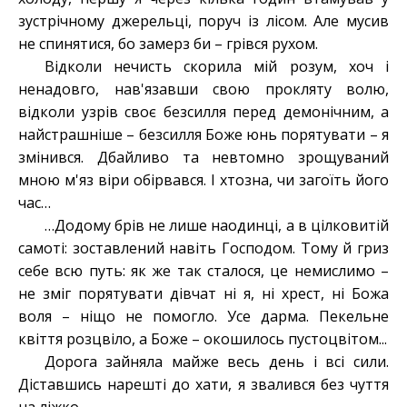
зустрічному джерельці, поруч із лісом. Але мусив
не спинятися, бо замерз би – грівся рухом.
Відколи нечисть скорила мій розум, хоч і
ненадовго, нав'язавши свою прокляту волю,
відколи узрів своє безсилля перед демонічним, а
найстрашніше – безсилля Боже юнь порятувати – я
змінився. Дбайливо та невтомно зрощуваний
мною м'яз віри обірвався. І хтозна, чи загоїть його
час…
…Додому брів не лише наодинці, а в цілковитій
самоті: зоставлений навіть Господом. Тому й гриз
себе всю путь: як же так сталося, це немислимо –
не зміг порятувати дівчат ні я, ні хрест, ні Божа
воля – ніщо не помогло. Усе дарма. Пекельне
квіття розцвіло, а Боже – окошилось пустоцвітом...
Дорога зайняла майже весь день і всі сили.
Діставшись нарешті до хати, я звалився без чуття