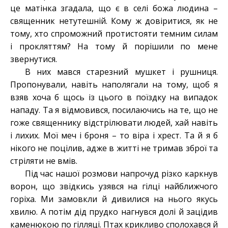
це матінка згадала, що є в селі божа людина –
священник нетутешній. Кому ж довіритися, як не
тому, хто спроможний протистояти темним силам
і прокляттям? На тому й порішили по мене
звернутися.
В них мався старезний мушкет і рушниця.
Пропонували, навіть наполягали на тому, щоб я
взяв хоча б щось із цього в поїздку на випадок
нападу. Та я відмовився, посилаючись на те, що не
гоже священнику відстрілювати людей, хай навіть
і лихих. Мої меч і броня – то віра і хрест. Та й я б
нікого не поцілив, адже в житті не тримав зброї та
стріляти не вмів.
Під час нашої розмови напрочуд різко каркнув
ворон, що звідкись узявся на гілці найближчого
горіха. Ми замовкли й дивилися на нього якусь
хвилю. А потім дід прудко нагнувся долі й зацідив
каменюкою по гілляці. Птах крикливо сполохався й