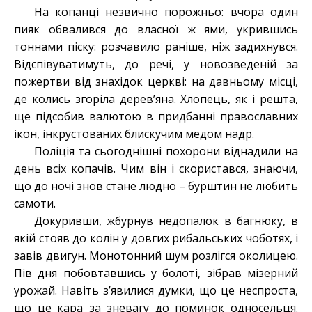
На копанці незвично порожньо: вчора один
пияк обвалився до власної ж ями, укрившись
тоннами піску: розчавило раніше, ніж задихнувся.
Відспівуватимуть, до речі, у новозведеній за
пожертви від знахідок церкві: на давньому місці,
де колись згоріла дерев’яна. Хлопець, як і решта,
ще підсобив валютою в придбанні православних
ікон, інкрустованих блискучим медом надр.
Поліція та сьогоднішні похорони віднадили на
день всіх копачів. Чим він і скористався, знаючи,
що до ночі знов стане людно – бурштин не любить
самоти.
Докуривши, жбурнув недопалок в багнюку, в
якій стояв до колін у довгих рибальських чоботях, і
завів двигун. Монотонний шум розлігся околицею.
Пів дня побовтавшись у болоті, зібрав мізерний
урожай. Навіть з’явилися думки, що це неспроста,
що це кара за зневагу до поминок односельця.