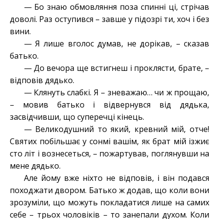
— Бо знаю обмовляння поза спинні ці, стрічав
доволі. Раз оступився – завше у підозрі ти, хоч і без
вини.
— Я лише вголос думав, не дорікав, – сказав
батько.
— До вечора ще встигнеш і проклясти, брате, –
відповів дядько.
— Клянуть слабкі. Я – зневажаю… чи ж прощаю,
– мовив батько і відвернувся від дядька,
засвідчивши, що суперечці кінець.
— Великодушний то який, кревний мій, отче!
Святих побільшає у сонмі вашім, як брат мій ізжиє
сто літ і вознесеться, – пожартував, поглянувши на
мене дядько.
Але йому вже ніхто не відповів, і він подався
походжати двором. Батько ж додав, що коли вони
зрозуміли, що можуть покладатися лише на самих
себе – трьох чоловіків – то занепали духом. Коли