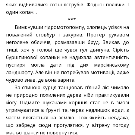
яких відбивалися сотні яструбів. Жодної полівки. І
один копач…
***
Вимкнувши гідромотопомпу, хлопець усівся на
повалений стовбур і закурив. Протер рукавом
неголене обличчя, розмазавши бруд. Звикав до
тиші, хоч у голові ще чувся гул двигуна. Сірість
бурштинової копанки не надихала: автентичність
пустиря могла дати під дих марсіянському
ландшафту. Але він не потребував мотивації, адже
чудово знав, де вона зарита.
За спиною курця танцював п’яний ліс: чимало
не природно похилених дерев ніби практикували
йогу. Підмите шукачами коріння стає не в змозі
утримуватися в ґрунті та, через надлишок води, з
часом влягається на землю. Тож якийсь невдаха,
що забреде сюди прогулятися, у вітряну погоду
має всі шанси не повернутися.