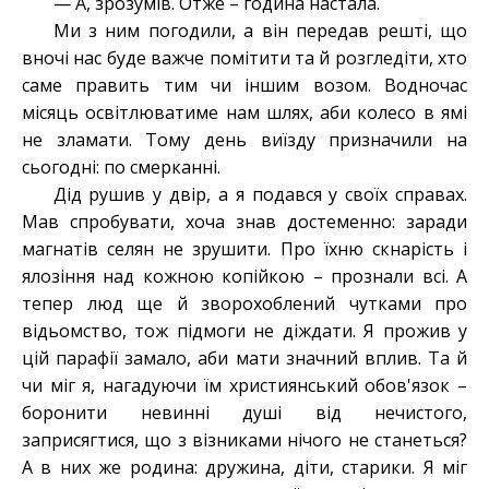
— А, зрозумів. Отже – година настала.
Ми з ним погодили, а він передав решті, що
вночі нас буде важче помітити та й розгледіти, хто
саме править тим чи іншим возом. Водночас
місяць освітлюватиме нам шлях, аби колесо в ямі
не зламати. Тому день виїзду призначили на
сьогодні: по смерканні.
Дід рушив у двір, а я подався у своїх справах.
Мав спробувати, хоча знав достеменно: заради
магнатів селян не зрушити. Про їхню скнарість і
ялозіння над кожною копійкою – прознали всі. А
тепер люд ще й зворохоблений чутками про
відьомство, тож підмоги не діждати. Я прожив у
цій парафії замало, аби мати значний вплив. Та й
чи міг я, нагадуючи їм християнський обов'язок –
боронити невинні душі від нечистого,
заприсягтися, що з візниками нічого не станеться?
А в них же родина: дружина, діти, старики. Я міг