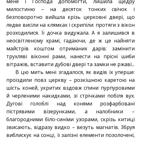
мене і Господа допомогти, лишила щедру
милостиню – на десяток тонких свічок і
безповоротно вийшла крізь церковні двері, що
ледве висіли на клямках і скрипіли: протяги з вікон
розходилися. Її дочка видужала. А я залишився в
неосвітленому храмі, гадаючи, де ж це найняти
майстрів коштом отриманих дарів: замінити
трухляві віконні рами, нанести на прісні шиби
вітражів, вставити дубові двері та замки не ржаві...
В цю мить мені згадалося, як видів їх уперше:
проїздили повз церкву – розкішною каретою на
шість коней, укритих вздовж спини пурпуровими
й черленими накидками, зі стрічками побіля вух.
Дугові голоблі над конями розфарбовані
пістрявими візерунками, а налобники –
благородними біло-синіми узорами, скрізь китиці
звисають, відразу видко – везуть магнатів. Збруя
виблискує на сонці, її залізні елементи позолочені,