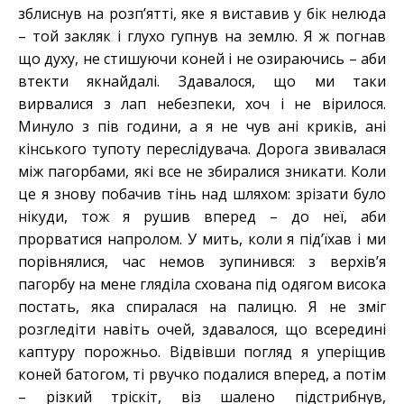
зблиснув на розп’ятті, яке я виставив у бік нелюда
– той закляк і глухо гупнув на землю. Я ж погнав
що духу, не стишуючи коней і не озираючись – аби
втекти якнайдалі. Здавалося, що ми таки
вирвалися з лап небезпеки, хоч і не вірилося.
Минуло з пів години, а я не чув ані криків, ані
кінського тупоту переслідувача. Дорога звивалася
між пагорбами, які все не збиралися зникати. Коли
це я знову побачив тінь над шляхом: зрізати було
нікуди, тож я рушив вперед – до неї, аби
прорватися напролом. У мить, коли я під’їхав і ми
порівнялися, час немов зупинився: з верхів’я
пагорбу на мене гляділа схована під одягом висока
постать, яка спиралася на палицю. Я не зміг
розгледіти навіть очей, здавалося, що всередині
каптуру порожньо. Відвівши погляд я уперіщив
коней батогом, ті рвучко подалися вперед, а потім
– різкий тріскіт, віз шалено підстрибнув,