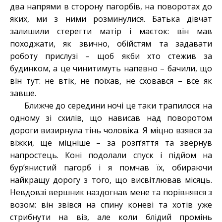
два напрями в сторону пагорбів, на поворотах до
яких, ми з ними розминулися. Батька дівчат
залишили стерегти матір і маєток: він мав
походжати, як звично, обійстям та задавати
роботу прислузі – щоб якби хто стежив за
будинком, а це чинитимуть напевно – бачили, що
він тут: не втік, не поїхав, не сховався – все як
завше.
Ближче до середини ночі це таки трапилося: на
одному зі схилів, що нависав над поворотом
дороги визирнула тінь чоловіка. Я міцно взявся за
віжки, ще міцніше – за розп’яття та звернув
напростець. Коні подолали спуск і підйом на
бур’янистий пагорб і я помчав їх, обираючи
найкращу дорогу з того, що висвітлював місяць.
Невдовзі вершник наздогнав мене та порівнявся з
возом: він звівся на спину коневі та хотів уже
стрибнути на віз, але коли блідий промінь