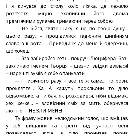
і я кинувся до столу коло ліжка, де лежало
розп’яття, міцно вхопивши його двома
тремтячими руками, тримаючи перед собою.
— Не бійся, святеннику, я не по твою душу…
цього разу, – процідилися гадючим шипінням
слова з її рота. – Приведи їх до мене й одержиш,
що хочеш..
— Ззз-забирайся геть, покруч Люцифера! Ззз-
заклинаю іменем Творця – щезни, звідки взялася!
– нарешті зумів я себе опанувати.
— І тисячного разу – все те ж саме… погрози,
прокляття… Ха! А кажуть прокльони то діло
відьомське, а ти бач, як розходився, ніби відьмак,
хех, хе-хе… – зловісний сміх за мить обернувся
люттю, – НЕ ЗЛИ МЕНЕ!
Ту фразу мовив нелюдський голос, що вміщав
у собі вищання та скрегіт: від гучності мені
позакладало вуха, а тіло пронизав порив