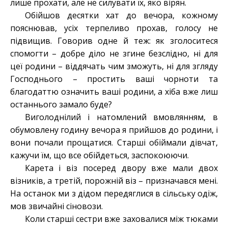
лише прохати, але не силувати їх, яко вірян.
Обійшов десятки хат до вечора, кожному
пояснював, усіх терпеливо прохав, голосу не
підвищив. Говорив одне й теж: як зголоситеся
спомогти – добре діло не згине безслідно, ні для
цеї родини – віддячать чим зможуть, ні для згляду
Господнього – простить ваші чорноти та
благодаттю означить ваші родини, а хіба вже лиш
останнього замало буде?
Виголоднілий і натомлений вмовлянням, в
обумовлену годину вечора я прийшов до родини, і
вони почали прощатися. Старші обіймали дівчат,
кажучи їм, що все обійдеться, заспокоюючи.
Карета і віз посеред двору вже мали двох
візників, а третій, порожній віз – призначався мені.
На останок ми з дідом передяглися в сільську одіж,
мов звичайні сіновози.
Коли старші сестри вже заховалися між тюками