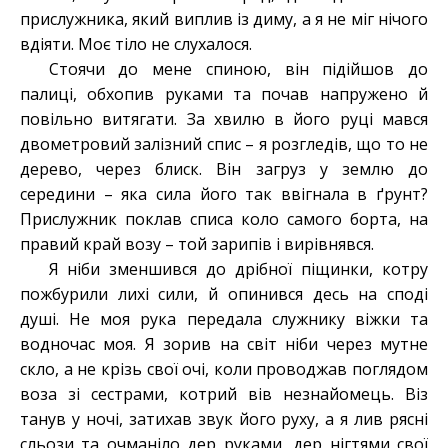
прислужника, який виплив із диму, а я не міг нічого
вдіяти. Моє тіло не слухалося.
Стоячи до мене спиною, він підійшов до
палиці, обхопив руками та почав напружено й
повільно витягати. За хвилю в його руці мався
двометровий залізний спис – я розгледів, що то не
дерево, через блиск. Він загруз у землю до
середини – яка сила його так ввігнала в ґрунт?
Прислужник поклав списа коло самого борта, на
правий край возу – той зарипів і вирівнявся.
Я ніби зменшився до дрібної піщинки, котру
пожбурили лихі сили, й опинився десь на споді
душі. Не моя рука передала служнику віжки та
водночас моя. Я зорив на світ ніби через мутне
скло, а не крізь свої очі, коли проводжав поглядом
воза зі сестрами, котрий вів незнайомець. Віз
танув у ночі, затихав звук його руху, а я лив рясні
сльози та очманіло дер руками, дер нігтями свої