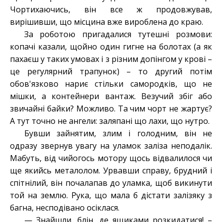
Чортихаючись, він все ж продовжував,
вирішивши, що місцина вже вироблена до краю.
За роботою пригадалися тутешні розмови:
копачі казали, щойно один гигне на болотах (а як
пахаєш у таких умовах і з різним допінгом у крові –
це регулярний трапунок) – то другий потім
обов'язково нариє стільки самородків, що не
мішки, а контейнери вантаж. Везучий збіг або
звичайні байки? Можливо. Та чим чорт не жартує?
А тут точно не ангели: заляпані що лахи, що нутро.
Бувши зайнятим, злим і голодним, він не
одразу звернув увагу на уламок заліза неподалік.
Мабуть, від чийогось мотору щось відвалилося чи
ще якийсь металолом. Урвавши справу, брудний і
спітнілий, він почалапав до уламка, щоб викинути
той на землю. Рука, що мала б дістати залізяку з
багна, несподівано осіклася.
— Знайшли, блін, де ящиками розкидатися! –