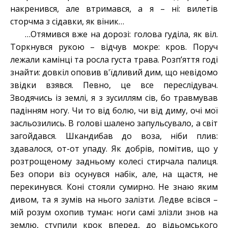
накренився, але втримався, а я – ні: вилетів
сторчма з сідавки, як віник…
…Отямився вже на дорозі: голова гуділа, як віл.
Торкнувся рукою – відчув мокре: кров. Поруч
лежали камінці та росла густа трава. Розп’яття годі
знайти: довкіл оповив в'їдливий дим, що невідомо
звідки взявся. Певно, це все переслідувач.
Зводячись із землі, я з зусиллям сів, бо травмував
падінням ногу. Чи то від болю, чи від диму, очі мої
засльозились. В голові шалено запульсувало, а світ
загойдався. Шкандибав до воза, ніби плив:
здавалося, от-от упаду. Як добрів, помітив, що у
розтрощеному задньому колесі стирчала палиця.
Без опори віз осунувся набік, але, на щастя, не
перекинувся. Коні стояли сумирно. Не знаю яким
дивом, та я зумів на нього залізти. Ледве всівся –
мій розум охопив туман: ноги самі злізли знов на
землю, ступили крок вперед, до відьомського