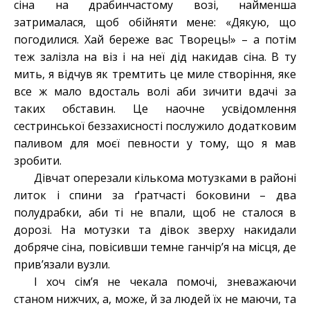
сіна на драбинчастому возі, найменша
затрималася, щоб обійняти мене: «Дякую, що
погодилися. Хай береже вас Творець!» – а потім
теж залізла на віз і на неї дід накидав сіна. В ту
мить, я відчув як тремтить це миле створіння, яке
все ж мало вдосталь волі аби зичити вдачі за
таких обставин. Це наочне усвідомлення
сестринської беззахисності послужило додатковим
паливом для моєї певности у тому, що я мав
зробити.
Дівчат оперезали кількома мотузками в районі
литок і спини за ґратчасті боковини – два
полудрабки, аби ті не впали, щоб не сталося в
дорозі. На мотузки та дівок зверху накидали
добряче сіна, повісивши темне ганчір’я на місця, де
прив’язали вузли.
І хоч сім’я не чекала помочі, зневажаючи
станом нижчих, а, може, й за людей їх не маючи, та