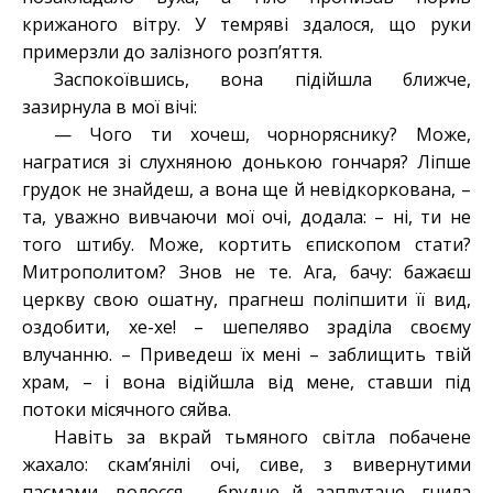
крижаного вітру. У темряві здалося, що руки
примерзли до залізного розп’яття.
Заспокоївшись, вона підійшла ближче,
зазирнула в мої вічі:
— Чого ти хочеш, чорноряснику? Може,
награтися зі слухняною донькою гончаря? Ліпше
грудок не знайдеш, а вона ще й невідкоркована, –
та, уважно вивчаючи мої очі, додала: – ні, ти не
того штибу. Може, кортить єпископом стати?
Митрополитом? Знов не те. Ага, бачу: бажаєш
церкву свою ошатну, прагнеш поліпшити її вид,
оздобити, хе-хе! – шепеляво зраділа своєму
влучанню. – Приведеш їх мені – заблищить твій
храм, – і вона відійшла від мене, ставши під
потоки місячного сяйва.
Навіть за вкрай тьмяного світла побачене
жахало: скам’янілі очі, сиве, з вивернутими
пасмами, волосся – брудне й заплутане, гнила