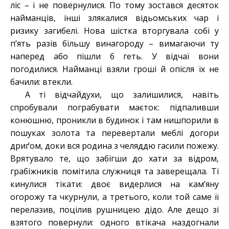
ліс – і не повернулися. По тому зостався десяток
найманців, інші злякалися відьомських чар і
ризику загибелі. Нова шістка вторгувала собі у
п’ять разів більшу винагороду – вимагаючи ту
наперед або пішли б геть. У відчаї вони
погодилися. Найманці взяли гроші й опісля їх не
бачили: втекли.
А ті відчайдухи, що залишилися, навіть
спробували пограбувати маєток: підпаливши
конюшню, проникли в будинок і там нишпорили в
пошуках золота та перевертали меблі догори
дриґом, доки вся родина з челяддю гасили пожежу.
Врятувало те, що забігши до хати за відром,
грабіжників помітила служниця та заверещала. Ті
кинулися тікати: двоє видерлися на кам’яну
огорожу та чкурнули, а третього, коли той саме її
перелазив, поцілив рушницею дідо. Але дещо зі
взятого повернули: одного втікача наздогнали