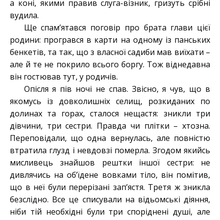
а коні, якими правив слуга-візник, гризуть срібні
вудила.
Ще спам’ятався поговір про брата глави цієї
родини: програвся в карти на одному із панських
бенкетів, та так, що з власної садиби мав виїхати –
але й те не покрило всього боргу. Тож віднедавна
він гостював тут, у родичів.
Опісля я пів ночі не спав. Звісно, я чув, що в
якомусь із довколишніх селищ, розкиданих по
долинах та горах, сталося нещастя: зникли три
дівчини, три сестри. Правда чи плітки – хтозна.
Переповідали, що одна вернулась, але повністю
втратила глузд і невдовзі померла. Згодом якийсь
мисливець знайшов рештки іншої сестри: не
дивлячись на об’їдене вовками тіло, він помітив,
що в неї були перерізані зап’ястя. Третя ж зникла
безслідно. Все це списували на відьомські діяння,
ніби тій необхідні були три споріднені душі, але