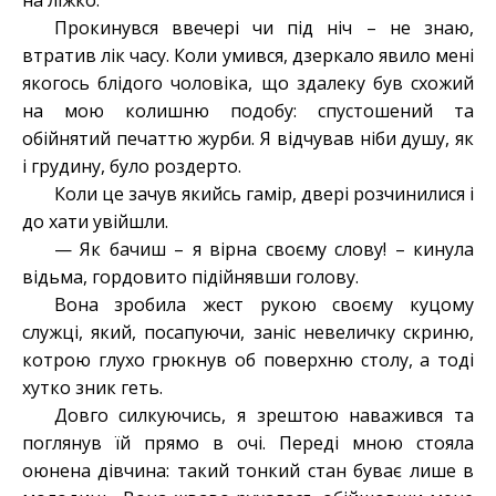
на ліжко.
Прокинувся ввечері чи під ніч – не знаю,
втратив лік часу. Коли умився, дзеркало явило мені
якогось блідого чоловіка, що здалеку був схожий
на мою колишню подобу: спустошений та
обійнятий печаттю журби. Я відчував ніби душу, як
і грудину, було роздерто.
Коли це зачув якийсь гамір, двері розчинилися і
до хати увійшли.
— Як бачиш – я вірна своєму слову! – кинула
відьма, гордовито підійнявши голову.
Вона зробила жест рукою своєму куцому
служці, який, посапуючи, заніс невеличку скриню,
котрою глухо грюкнув об поверхню столу, а тоді
хутко зник геть.
Довго силкуючись, я зрештою наважився та
поглянув їй прямо в очі. Переді мною стояла
оюнена дівчина: такий тонкий стан буває лише в