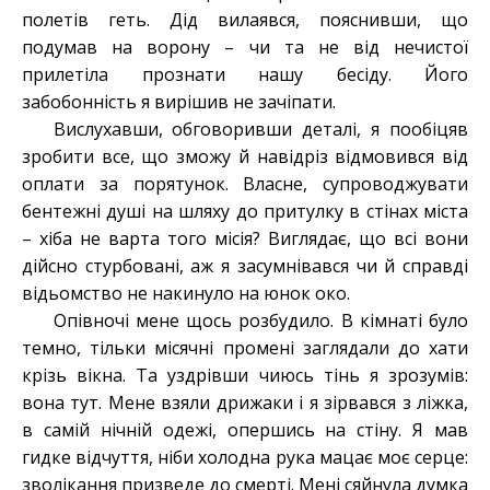
полетів геть. Дід вилаявся, пояснивши, що
подумав на ворону – чи та не від нечистої
прилетіла прознати нашу бесіду. Його
забобонність я вирішив не зачіпати.
Вислухавши, обговоривши деталі, я пообіцяв
зробити все, що зможу й навідріз відмовився від
оплати за порятунок. Власне, супроводжувати
бентежні душі на шляху до притулку в стінах міста
– хіба не варта того місія? Виглядає, що всі вони
дійсно стурбовані, аж я засумнівався чи й справді
відьомство не накинуло на юнок око.
Опівночі мене щось розбудило. В кімнаті було
темно, тільки місячні промені заглядали до хати
крізь вікна. Та уздрівши чиюсь тінь я зрозумів:
вона тут. Мене взяли дрижаки і я зірвався з ліжка,
в самій нічній одежі, опершись на стіну. Я мав
гидке відчуття, ніби холодна рука мацає моє серце:
зволікання призведе до смерті. Мені сяйнула думка