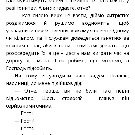
гальмуватимуть коней і швидше їх натомлять у
разі гонитви. А ви як гадаєте, отче?
— Раз силою верх не взяти, діймо хитрістю:
розділимося й рушимо водномить, щоб
ускладнити перехоплення, у якому я певен. Одному
чи кільком, та її служкам доведеться ганятися за
кожним із нас, аби взнати з ким саме дівчата, що
розосередить їх, а це – дасть нам виграти час на
дорогу до міста. Тож робімо, що можемо, а
Господь підсобить.
На тому й узгодили наш задум. Пізніше,
наодинці, до мене підійшов дід:
— Отче, перше, ви не були такі певні
відьомства. Щось сталося? – глянув він
серйозними очима.
— Гості.
— Гості?
— Гостя.