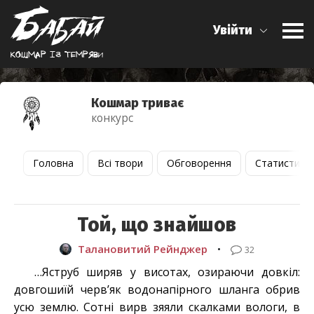
Увійти
Кошмар iз темряви
Кошмар триває
конкурс
Головна
Всі твори
Обговорення
Статистика
Той, що знайшов
Талановитий Рейнджер
•
32
…Яструб ширяв у висотах, озираючи довкіл:
довгошиїй черв’як водонапірного шланга обрив
усю землю. Сотні вирв зяяли скалками вологи, в