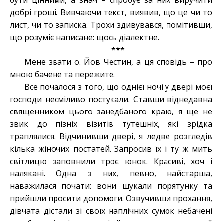
бути цінними, а знач – спробує за них виручити
добрі гроші. Вивчаючи текст, виявив, що це чи то
лист, чи то записка. Трохи здивувався, помітивши,
що розуміє написане: щось діалектне.
***
Мене звати о. Йов Честин, а ця сповідь – про
мною бачене та пережите.
Все почалося з того, що однієї ночі у двері моєї
господи несміливо постукали. Ставши віднедавна
священником цього занедбаного краю, я ще не
звик до пізніх візитів тутешніх, які зрідка
траплялися. Відчинивши двері, я ледве розгледів
кілька жіночих постатей. Запросив їх і ту ж мить
світлицю заповнили троє юнок. Красиві, хоч і
налякані. Одна з них, певно, найстарша,
наважилася почати: вони шукали порятунку та
прийшли просити допомоги. Озвучивши прохання,
дівчата дістали зі своїх наплічних сумок небачені