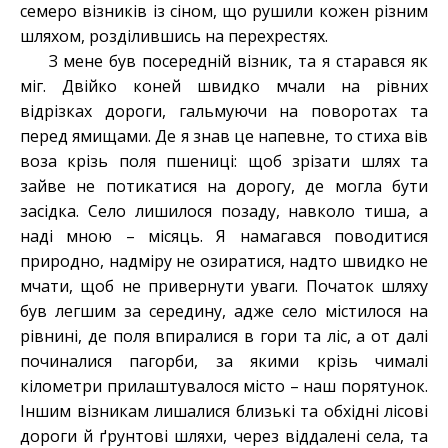
семеро візників із сіном, що рушили кожен різним
шляхом, розділившись на перехрестях.
З мене був посередній візник, та я старався як
міг. Двійко коней швидко мчали на рівних
відрізках дороги, гальмуючи на поворотах та
перед ямищами. Де я знав це напевне, то стиха вів
воза крізь поля пшениці: щоб зрізати шлях та
зайве не потикатися на дорогу, де могла бути
засідка. Село лишилося позаду, навколо тиша, а
наді мною – місяць. Я намагався поводитися
природно, надміру не озиратися, надто швидко не
мчати, щоб не привернути уваги. Початок шляху
був легшим за середину, адже село містилося на
рівнині, де поля впиралися в гори та ліс, а от далі
починалися пагорби, за якими крізь чималі
кілометри прилаштувалося місто – наш порятунок.
Іншим візникам лишалися близькі та обхідні лісові
дороги й ґрунтові шляхи, через віддалені села, та