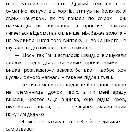
наші мисливські псюги. Другий теж не втік:
очманіло женучи від хортів, згинув на болотах зі
своїм набутком, як то взнали по слідах. Тож
найманців не зосталося, а простий селянин
лякається відьомства сильніше, ніж бажає золота –
не вмовити. Після того випадку ні вони нікого не
шукали, ні до них ніхто не потикався.
— Щось так їм щастилося: швидко відшукали
сховок і задні двері виявилися прочиненими… –
видав, розглядаючи землю, батько, – добре, хоч
кулями одного нагнали – таке не підлаштуєш.
— Це ти на мене тінь кидаєш? Я останнє віддав
на племінниць, дочок твоїх, а ти мені зраду
вішаєш, брате? Оце віддяка, оце рідна кров,
нічогенька шана, – огризнувся зачеплений
почутим дядько.
— Я імен не називав, на тебе й не дивився –
сам озвався.