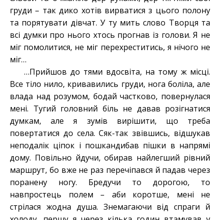
груди – так дико хотів вирватися з цього полону
та порятувати дівчат. У ту мить слово Творця та
всі думки про нього хтось прогнав із голови. Я не
міг помолитися, не міг перехреститись, я нічого не
міг…
…Прийшов до тями вдосвіта, на тому ж місці.
Все тіло нило, кривавились груди, нога боліла, але
влада над розумом, бодай частково, повернулася
мені. Тугий головний біль не давав розігнатися
думкам, але я зумів вирішити, що треба
повертатися до села. Сяк-так звівшись, відшукав
неподалік ціпок і пошкандибав пішки в напрямі
дому. Повільно йдучи, обирав найлегший рівний
маршрут, бо вже не раз перечіпався й падав через
поранену ногу. Бредучи то дорогою, то
навпростець полем – аби коротше, мені не
стрілася жодна душа. Знемагаючи від спраги й
холоду, першу я через кілька годин втамував у