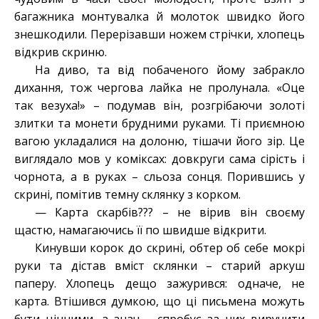
багажника монтувалка й молоток швидко його
знешкодили. Перерізавши ножем стрічки, хлопець
відкрив скриню.
На диво, та від побаченого йому забракло
дихання, тож чергова лайка не пролунала. «Оце
так везуха!» – подумав він, розгрібаючи золоті
злитки та монети брудними руками. Ті приємною
вагою укладалися на долоню, тішачи його зір. Це
виглядало мов у коміксах: довкруги сама сірість і
чорнота, а в руках – сльоза сонця. Порившись у
скрині, помітив темну склянку з корком.
— Карта скарбів??? – не вірив він своєму
щастю, намагаючись її по швидше відкрити.
Кинувши корок до скрині, обтер об себе мокрі
руки та дістав вміст склянки – старий аркуш
паперу. Хлопець дещо зажурився: одначе, не
карта. Втішився думкою, що ці письмена можуть