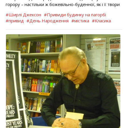
горору – настільки ж божевільно-буденної, як і її твори
#Ширлі Джексон
#Привиди будинку на пагорбі
#привид
#День Народження
#містика
#Класика