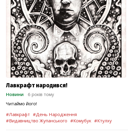
Лавкрафт народився!
Новини
6 років тому
Читаймо його!
#Лавкрафт
#День Народження
#Видавництво Жупанського
#Комубук
#Ктулху