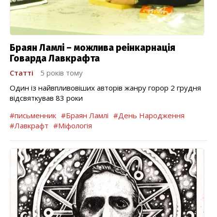
Браян Ламлі – можлива реінкарнація
Говарда Лавкрафта
Статті
5 років тому
Один із найвпливовіших авторів жанру горор 2 грудня
відсвяткував 83 роки
#письменник
#Браян Ламлі
#День Народження
#Лавкрафт
#Міфологія