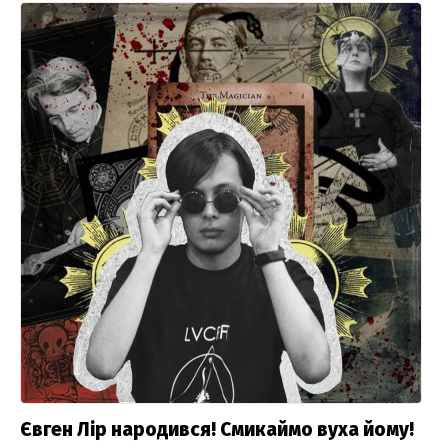
Євген Лір народився! Смикаймо вуха йому!