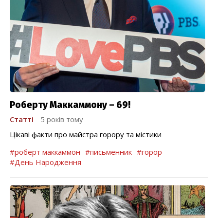
Роберту Маккаммону – 69!
Статті
5 років тому
Цікаві факти про майстра горору та містики
#роберт маккаммон
#письменник
#горор
#День Народження