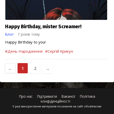
Happy Birthday, mister Screamer!
Блог
7 років тому
Happy Birthday to you!
#День Народження
#Сергій Крикун
←
1
2
→
Про нас
Підтримати
Вакансії
Політика
конфіденційності
У разі використання матеріалів посилання на сайт обов'язкове