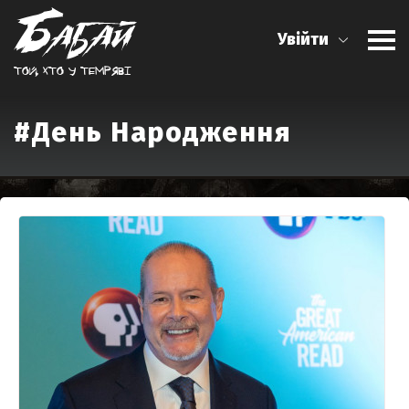
Увійти
Той, хто у темрявi
#День Народження