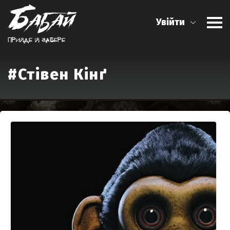
Увійти
Прийде й забере
#Стівен Кінґ