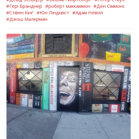
#Гері Бранднер
#роберт маккаммон
#Ден Сіммонс
#Стівен Кінґ
#Юн Ліндквіст
#Адам Невілл
#Джош Малерман