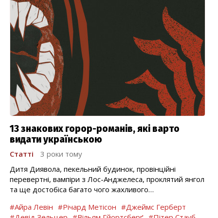
13 знакових горор-романів, які варто
видати українською
Статті
3 роки тому
Дитя Диявола, пекельний будинок, провінційні
перевертні, вампіри з Лос-Анджелеса, проклятий янгол
та ще достобіса багато чого жахливого…
#Айра Левін
#Річард Метісон
#Джеймс Герберт
#Девід Зельцер
#Вільям Гйортсберґ
#Пітер Стауб