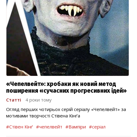
«Чепелвейт»: хробаки як новий метод
поширення «сучасних прогресивних ідей»
Статті
4 роки тому
Огляд перших чотирьох серій серіалу «Чепелвейт» за
мотивами творчості Стівена Кінґа
#Стівен Кінґ
#чепелвейт
#Вампіри
#серіал