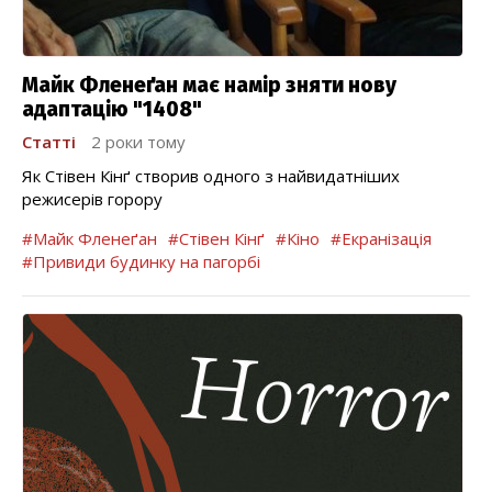
Майк Фленеґан має намір зняти нову
адаптацію "1408"
Статті
2 роки тому
Як Стівен Кінґ створив одного з найвидатніших
режисерів горору
#Майк Фленеґан
#Стівен Кінґ
#Кіно
#Екранізація
#Привиди будинку на пагорбі