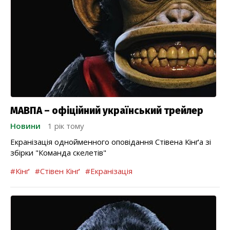
МАВПА – офіційний український трейлер
Новини
1 рік тому
Екранізація однойменного оповідання Стівена Кінґа зі
збірки "Команда скелетів"
#Кінґ
#Стівен Кінґ
#Екранізація