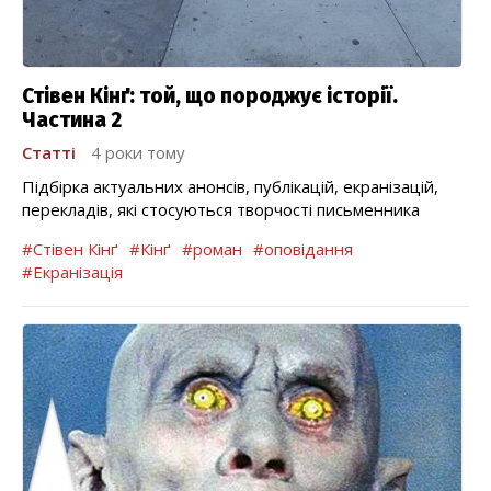
Стівен Кінґ: той, що породжує історії.
Частина 2
Статті
4 роки тому
Підбірка актуальних анонсів, публікацій, екранізацій,
перекладів, які стосуються творчості письменника
#Стівен Кінґ
#Кінґ
#роман
#оповідання
#Екранізація