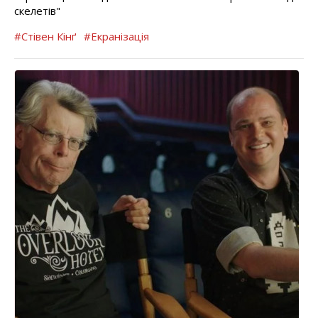
скелетів"
#Стівен Кінґ
#Екранізація