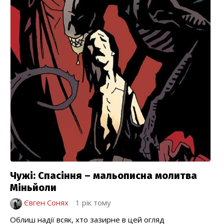
Чужі: Спасіння – мальописна молитва
Міньйоли
Євген Сонях
1 рік тому
Облиш надії всяк, хто зазирне в цей огляд