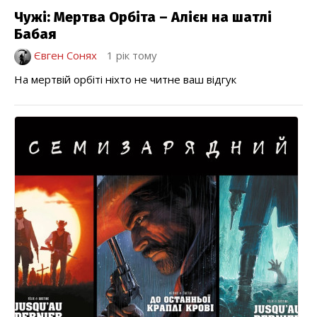
Чужі: Мертва Орбіта – Алієн на шатлі
Бабая
Євген Сонях
1 рік тому
На мертвій орбіті ніхто не читне ваш відгук