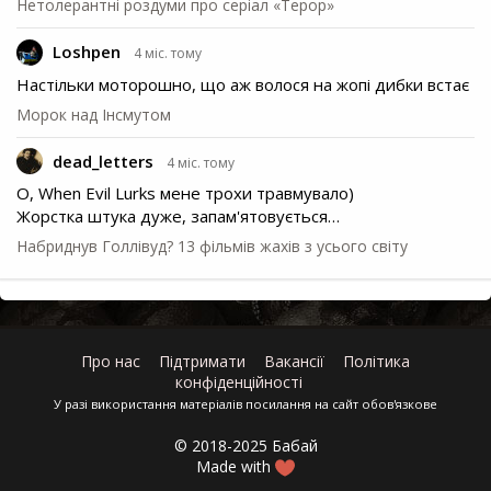
Нетолерантні роздуми про серіал «Терор»
Loshpen
4 міс. тому
Настільки моторошно, що аж волося на жопі дибки встає
Морок над Інсмутом
dead_letters
4 міс. тому
О, When Evil Lurks мене трохи травмувало)
Жорстка штука дуже, запам'ятовується…
Набриднув Голлівуд? 13 фільмів жахів з усього світу
Про нас
Підтримати
Вакансії
Політика
конфіденційності
У разі використання матеріалів посилання на сайт обов'язкове
© 2018-2025 Бабай
Made with