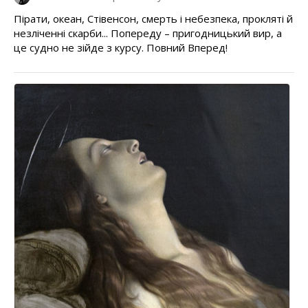
Пірати, океан, Стівенсон, смерть і небезпека, прокляті й
незліченні скарби... Попереду – пригодницький вир, а
це судно не зійде з курсу. Повний Вперед!