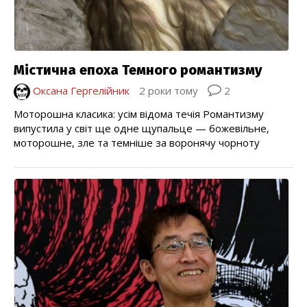
Містична епоха Темного романтизму
Оксана Гергелійник
2 роки тому
2
Моторошна класика: усім відома течія Романтизму
випустила у світ ще одне щупальце — божевільне,
моторошне, зле та темніше за воронячу чорноту