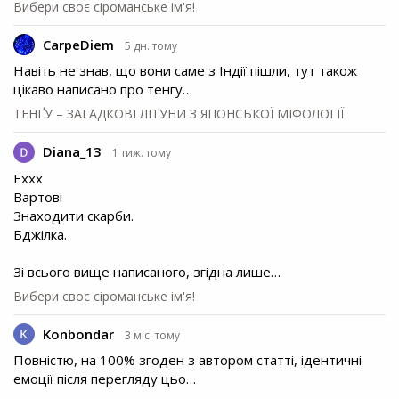
Вибери своє сіроманське ім'я!
CarpeDiem
5 дн. тому
Навіть не знав, що вони саме з Індії пішли, тут також
цікаво написано про тенгу…
ТЕНҐУ – ЗАГАДКОВІ ЛІТУНИ З ЯПОНСЬКОЇ МІФОЛОГІЇ
Diana_13
1 тиж. тому
Еххх
Вартові
Знаходити скарби.
Бджілка.
Зі всього вище написаного, згідна лише…
Вибери своє сіроманське ім'я!
Konbondar
3 міс. тому
Повністю, на 100% згоден з автором статті, ідентичні
емоції після перегляду цьо…