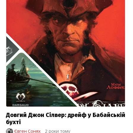
Довгий Джон Сілвер: дрейф у Бабайській
бухті
Євген Сонях
2 роки тому