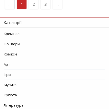
←
1
2
3
→
Категорії
Кримінал
ПоТвори
Комікси
Арт
Ігри
Музика
Кріпота
Література