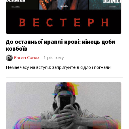
До останньої краплi кровi: кінець доби
ковбоїв
Євген Сонях
1 рік тому
Немає часу на вступи: запригуйте в сідло і погнали!