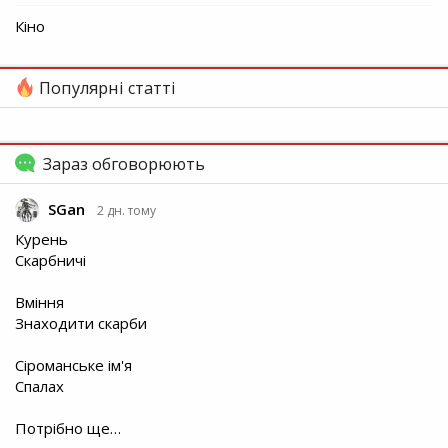
Кіно
Популярні статті
Зараз обговорюють
SGan
2 дн. тому
Курень
Скарбничі
Вміння
Знаходити скарби
Сіроманське ім'я
Спалах
Потрібно ще…