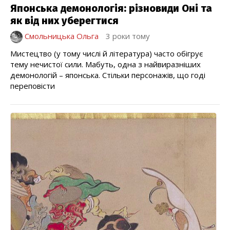
Японська демонологія: різновиди Оні та
як від них уберегтися
Смольницька Ольга
3 роки тому
Мистецтво (у тому числі й література) часто обігрує
тему нечистої сили. Мабуть, одна з найвиразніших
демонологій – японська. Стільки персонажів, що годі
переповісти