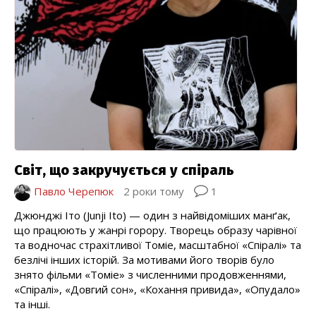
Світ, що закручується у спіраль
Павло Черепюк
2 роки тому
1
Джюнджі Іто (Junji Ito) — один з найвідоміших манґак,
що працюють у жанрі горору. Творець образу чарівної
та водночас страхітливої Томіе, масштабної «Спіралі» та
безлічі інших історій. За мотивами його творів було
знято фільми «Томіе» з численними продовженнями,
«Спіралі», «Довгий сон», «Кохання привида», «Опудало»
та інші.