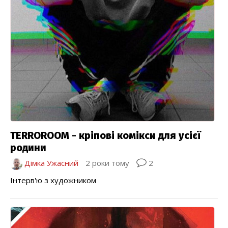
TERROROOM - кріпові комікси для усієї
родини
Дімка Ужасний
2 роки тому
2
Інтерв'ю з художником