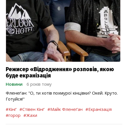
Режисер «Відродження» розповів, якою
буде екранізація
Новини
6 років тому
Фленеґан: "О, ти хотів похмурої кінцівки? Окей. Круто.
Готуйся!"
#Кінґ
#Стівен Кінґ
#Майк Фленеґан
#Екранізація
#горор
#Жахи