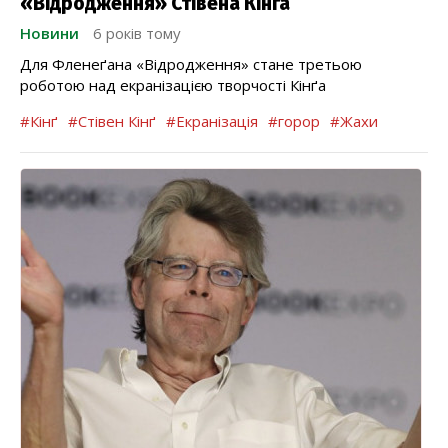
«Відродження» Стівена Кінґа
Новини
6 років тому
Для Фленеґана «Відродження» стане третьою
роботою над екранізацією творчості Кінґа
#Кінґ
#Стівен Кінґ
#Екранізація
#горор
#Жахи