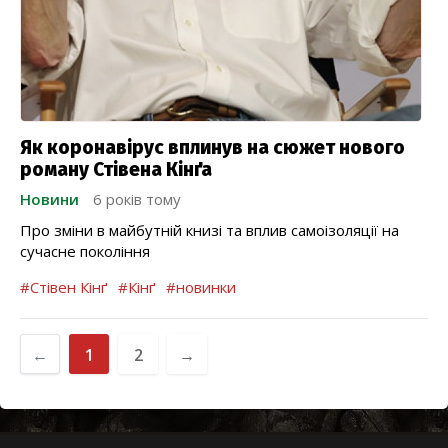
Як коронавірус вплинув на сюжет нового
роману Стівена Кінґа
Новини
6 років тому
Про зміни в майбутній книзі та вплив самоізоляції на
сучасне покоління
#Стівен Кінґ
#Кінґ
#новинки
←
1
2
→