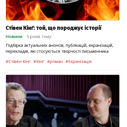
Стівен Кінґ: той, що породжує історії
Новини
5 років тому
Підбірка актуальних анонсів, публікацій, екранізацій,
перекладів, які стосуються творчості письменника
#Стівен Кінґ
#Кінґ
#роман
#Екранізація