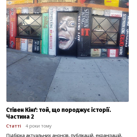
Стівен Кінґ: той, що породжує історії.
Частина 2
Статті
4 роки тому
Підбірка актуальних анонсів, публікацій, екранізацій,