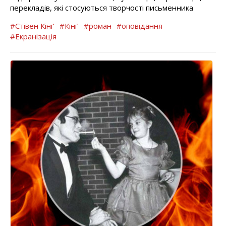
перекладів, які стосуються творчості письменника
#Стівен Кінґ
#Кінґ
#роман
#оповідання
#Екранізація