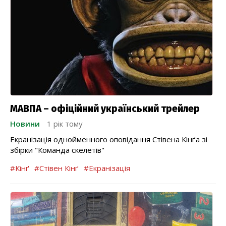
МАВПА – офіційний український трейлер
Новини
1 рік тому
Екранізація однойменного оповідання Стівена Кінґа зі
збірки "Команда скелетів"
#Кінґ
#Стівен Кінґ
#Екранізація