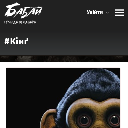
Увійти
Прийде й забере
#Кінґ