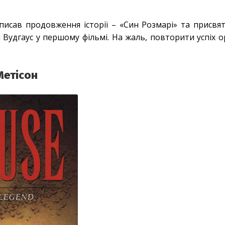
писав продовження історії – «Син Розмарі» та присвят
 Вудгаус у першому фільмі. На жаль, повторити успіх о
Метісон