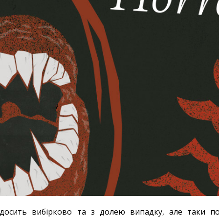
 досить вибірково та з долею випадку, але таки п