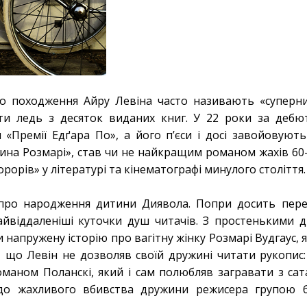
о походження Айру Левіна часто називають «суперни
ти ледь з десяток виданих книг. У 22 роки за деб
 «Премії Едґара По», а його п’єси і досі завойовують
на Розмарі», став чи не найкращим романом жахів 60-х 
орів» у літературі та кінематографі минулого століття.
я про народження дитини Диявола. Попри досить пер
айвіддаленіші куточки душ читачів. З простенькими д
напружену історію про вагітну жінку Розмарі Вудгаус, 
, що Левін не дозволяв своїй дружині читати рукопис:
Романом Поланскі, який і сам полюбляв загравати з са
а до жахливого вбивства дружини режисера групою 