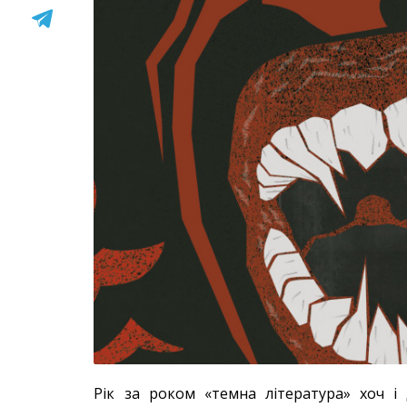
Рік за роком «темна література» хоч і