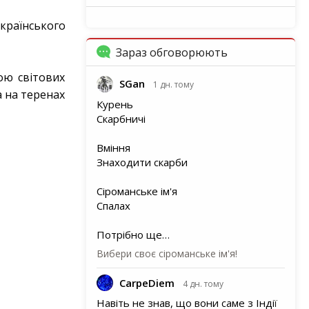
країнського
Зараз обговорюють
ою світових
SGan
1 дн. тому
а на теренах
Курень
Скарбничі
Вміння
Знаходити скарби
Сіроманське ім'я
Спалах
Потрібно ще…
Вибери своє сіроманське ім'я!
CarpeDiem
4 дн. тому
Навіть не знав, що вони саме з Індії