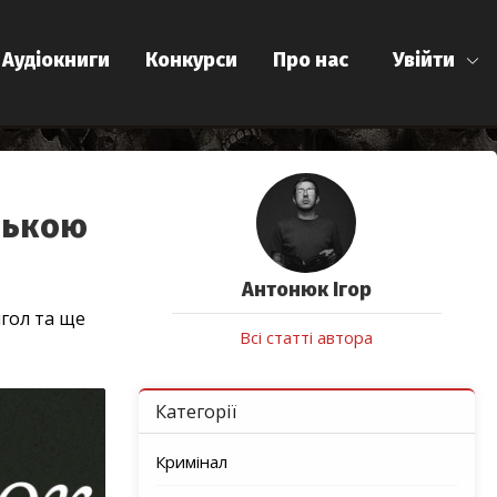
Аудіокниги
Конкурси
Про нас
Увійти
нською
Антонюк Ігор
нгол та ще
Всі статті автора
Категорії
Кримінал