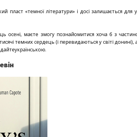
й пласт «темної літератури» і досі залишається для у
ць осені, маєте змогу познайомитися хоча б з частин
тисячі темних сердець (і перевидаються у світі донині), 
видайтеукраїнською.
Левін