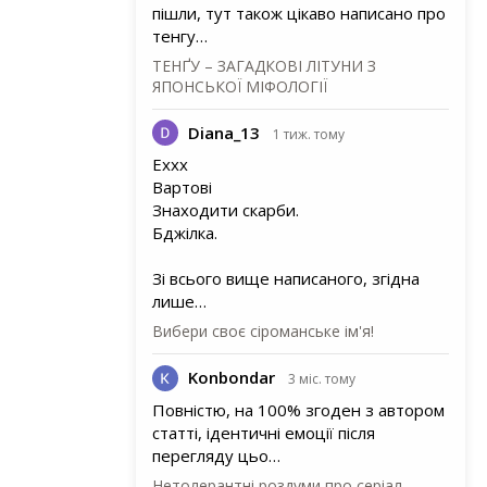
пішли, тут також цікаво написано про
тенгу…
ТЕНҐУ – ЗАГАДКОВІ ЛІТУНИ З
ЯПОНСЬКОЇ МІФОЛОГІЇ
Diana_13
1 тиж. тому
Еххх
Вартові
Знаходити скарби.
Бджілка.
Зі всього вище написаного, згідна
лише…
Вибери своє сіроманське ім'я!
Konbondar
3 міс. тому
Повністю, на 100% згоден з автором
статті, ідентичні емоції після
перегляду цьо…
Нетолерантні роздуми про серіал