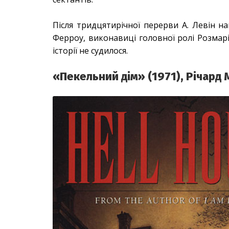
Після тридцятирічної перерви А. Левін на
Ферроу, виконавиці головної ролі Розмарі
історії не судилося.
«Пекельний дім» (1971), Річард 