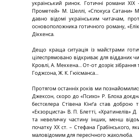
український ринок. Готичні романи ХІХ 
Прометей» М. Шеллі, «Спокуса Сатани» М.
давно відомі українським читачам, прот
основоположника готичного роману, «Елікс
Діккенса.
Дещо краща ситуація із майстрами готи
цілеспрямовано відкриває для відданих чита
Кровлі, А. Меккена… От-от дозріє зібрання т
Годжсона, Ж. К. Гюїсманса…
Протягом останніх років ми познайомилис
Джексон, скоро до «Психо» Р. Блоха доєд
бестселера Стівена Кінґа став доброю 
«Екзорциста» В. П. Блетті, «Хратинелів» 
та невеличку частину інших, менш відом
початку ХХ ст. – Стефана Ґрабінського, я
маловідомим для пересічного жахолюба.