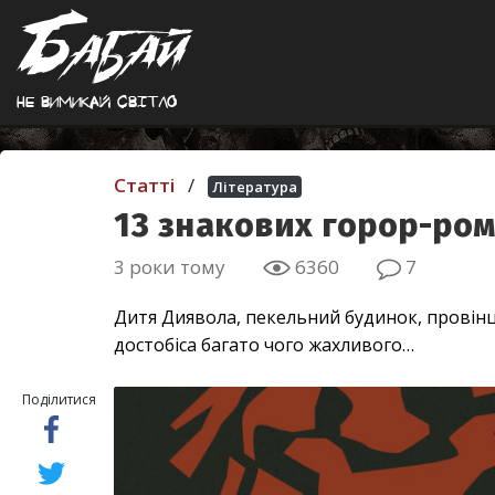
Не вимикай свiтло
Статті
/
Література
13 знакових горор-ром
3 роки тому
6360
7
Дитя Диявола, пекельний будинок, провінц
достобіса багато чого жахливого…
Поділитися