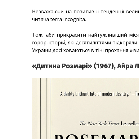
Незважаючи на позитивні тенденції велики
читача terra incognita.
Тож, аби прикрасити найтужливіший міся
горор-історій, які десятиліттями підкоряли 
України досі ховаються в тіні прохання #
«Дитина Розмарі» (1967), Айра 