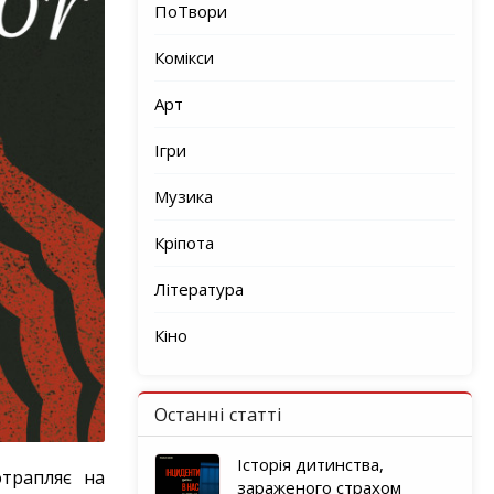
ПоТвори
Комікси
Арт
Ігри
Музика
Кріпота
Література
Кіно
Останні статті
Історія дитинства,
отрапляє на
зараженого страхом