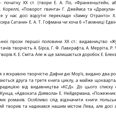
– початку ХХ ст. (твори Е. А. По, «Франкенштейн, а
 Кореллі, «Поворот гвинта» Г. Джеймса та «Дракула» 
е у нас досі відсутні переклади «Замку Отранто» Х
ира Сатани» Е. А. Т. Гофмана чи хоча б «Таємниці Едві
чної прози першої половини ХХ ст.: видавництво «Ж
чів творчість А. Бірса, Г. Ф. Лавкрафта, А. Мерріта, Р. 
ворів К. Е. Сміта. Але ж ще залишається доробок Е. Блекв
я з яскравою творчістю Дафни дю Мор’є, видано два р
наються друга та третя книга циклу, а майже щокварта
традицією від видавництва «КСД». До цього списку 
Д. Кунца, «Адвоката Диявола» Е. Нейдермана, «Пожежник
их романів. Особливо слід відзначити книги польсь
кий творив та надихався нашим містом Лева, але досі 