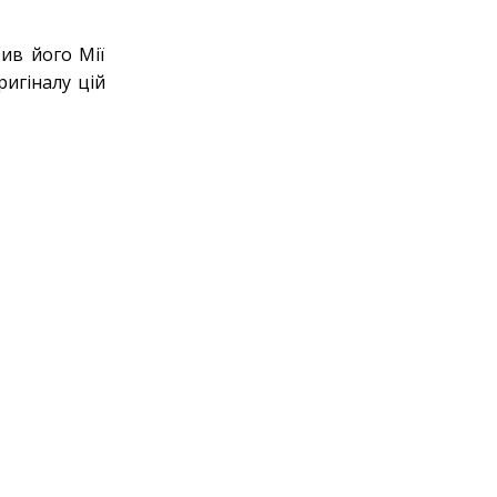
ив його Мії
ригіналу цій