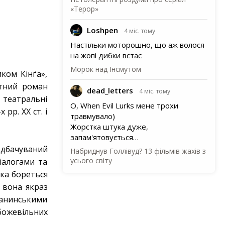
«Терор»
Loshpen
4 міс. тому
Настільки моторошно, що аж волося
на жопі дибки встає
Морок над Інсмутом
ком Кінґа»,
ютний роман
dead_letters
4 міс. тому
 театральні
О, When Evil Lurks мене трохи
рр. ХХ ст. і
травмувало)
Жорстка штука дуже,
запам'ятовується…
едбачуваний
Набриднув Голлівуд? 13 фільмів жахів з
усього світу
іалогами та
яка бореться
 вона якраз
танинськими
божевільних