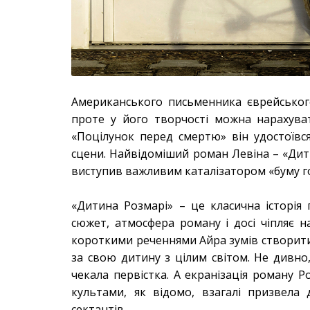
Американського письменника єврейськог
проте у його творчості можна нарахува
«Поцілунок перед смертю» він удостоївся
сцени. Найвідоміший роман Левіна – «Дити
виступив важливим каталізатором «буму гор
«Дитина Розмарі» – це класична історі
сюжет, атмосфера роману і досі чіпляє н
короткими реченнями Айра зумів створити 
за свою дитину з цілим світом. Не дивно
чекала первістка. А екранізація роману 
культами, як відомо, взагалі призвел
сектантів.