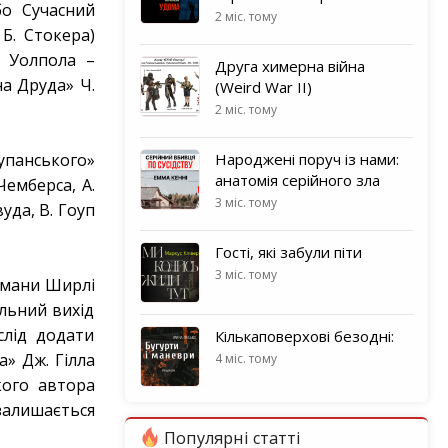
бо Сучасний
2 міс. тому
Б. Стокера)
. Уолпола –
Друга химерна війна
на Друда» Ч.
(Weird War II)
2 міс. тому
упанського»
Народжені поруч із нами:
анатомія серійного зла
Чемберса, А.
3 міс. тому
уда, В. Гоуп
Гості, які забули піти
3 міс. тому
омани Ширлі
льний вихід
слід додати
Кількаповерхові безодні:
а» Дж. Гілла
4 міс. тому
кого автора
залишається
Популярні статті