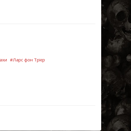
ахи
#Ларс фон Трієр