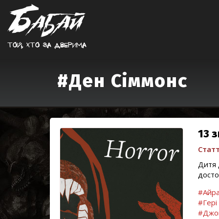
Той, хто за дверима
#Ден Сіммонс
13 
Статт
Дитя 
досто
#Айра
#Гері
#Джо