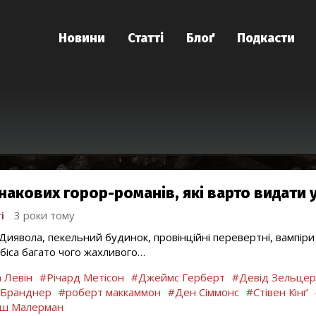
Новини
Статті
Блоґ
Подкасти
знакових горор-романів, які варто видати
і
3 роки тому
Диявола, пекельний будинок, провінційні перевертні, вампір
біса багато чого жахливого…
 Левін
#Річард Метісон
#Джеймс Герберт
#Девід Зельцер
 Бранднер
#роберт маккаммон
#Ден Сіммонс
#Стівен Кінґ
ш Малерман