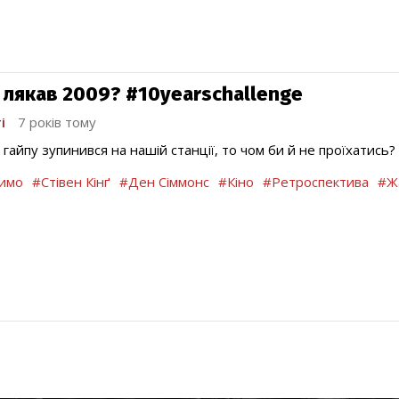
 лякав 2009? #10yearschallenge
і
7 років тому
 гайпу зупинився на нашій станції, то чом би й не проїхатись?
имо
#Стівен Кінґ
#Ден Сіммонс
#Кіно
#Ретроспектива
#Ж