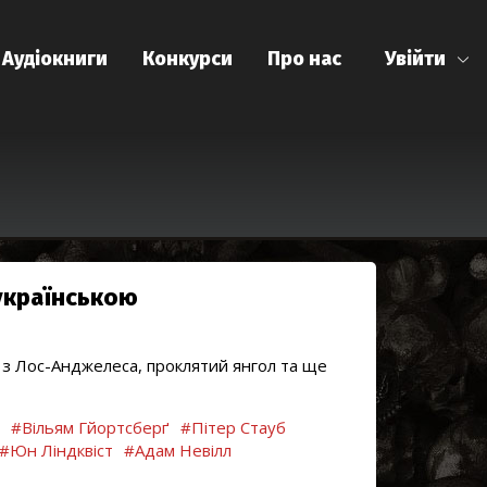
Аудіокниги
Конкурси
Про нас
Увійти
 українською
и з Лос-Анджелеса, проклятий янгол та ще
#Вільям Гйортсберґ
#Пітер Стауб
#Юн Ліндквіст
#Адам Невілл