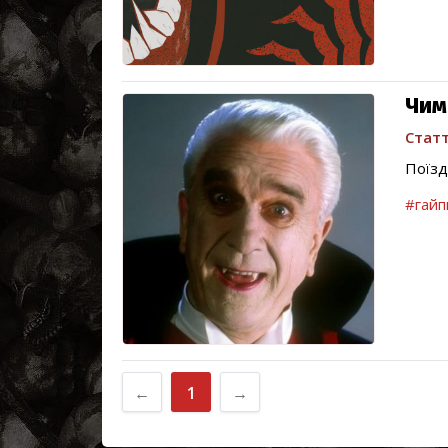
Чим
Статт
Поїзд
#гайп
←
1
→