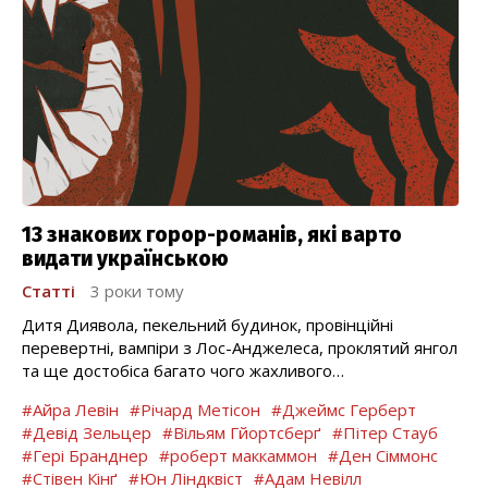
13 знакових горор-романів, які варто
видати українською
Статті
3 роки тому
Дитя Диявола, пекельний будинок, провінційні
перевертні, вампіри з Лос-Анджелеса, проклятий янгол
та ще достобіса багато чого жахливого…
#Айра Левін
#Річард Метісон
#Джеймс Герберт
#Девід Зельцер
#Вільям Гйортсберґ
#Пітер Стауб
#Гері Бранднер
#роберт маккаммон
#Ден Сіммонс
#Стівен Кінґ
#Юн Ліндквіст
#Адам Невілл