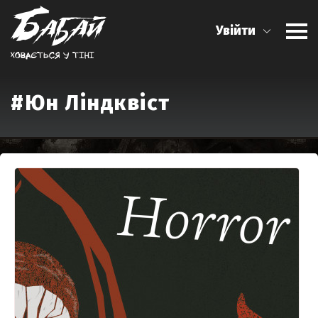
Увійти
Ховається у тiнi
#Юн Ліндквіст