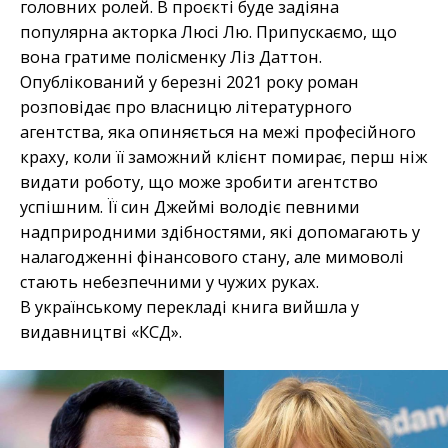
головних ролей. В проєкті буде задіяна
популярна акторка Люсі Лю. Припускаємо, що
вона гратиме полісменку Ліз Даттон.
Опублікований у березні 2021 року роман
розповідає про власницю літературного
агентства, яка опиняється на межі професійного
краху, коли її заможний клієнт помирає, перш ніж
видати роботу, що може зробити агентство
успішним. Її син Джеймі володіє певними
надприродними здібностями, які допомагають у
налагодженні фінансового стану, але мимоволі
стають небезпечними у чужих руках.
В українському перекладі книга вийшла у
видавництві «КСД».