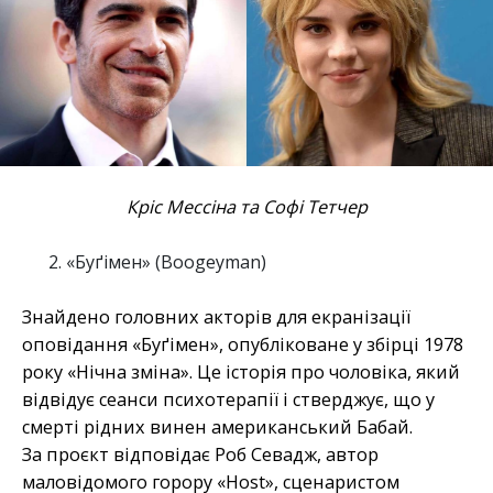
Кріс Мессіна та Софі Тетчер
«Буґімен» (Boogeyman)
Знайдено головних акторів для екранізації
оповідання «Буґімен», опубліковане у збірці 1978
року «Нічна зміна». Це історія про чоловіка, який
відвідує сеанси психотерапії і стверджує, що у
смерті рідних винен американський Бабай.
За проєкт відповідає Роб Севадж, автор
маловідомого горору «Host», сценаристом