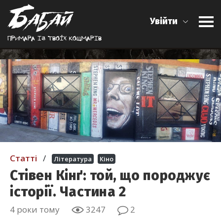
Увійти
Примара iз твоїх кошмарiв
Статті
/
Література
Кіно
Стівен Кінґ: той, що породжує
історії. Частина 2
4 роки тому
3247
2