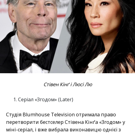
Стівен Кінґ і Люсі Лю
Серіал «Згодом» (Later)
Студія Blumhouse Television отримала право
перетворити бестселер Стівена Кінґа «Згодом» у
міні-серіал, і вже вибрала виконавицю однієї з