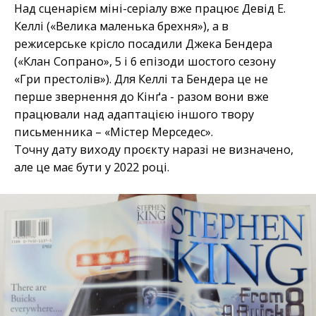
Над сценарієм міні-серіалу вже працює Девід Е.
Келлі («Велика маленька брехня»), а в
режисерське крісло посадили Джека Бендера
(«Клан Сопрано», 5 і 6 епізоди шостого сезону
«Гри престолів»). Для Келлі та Бендера це не
перше звернення до Кінґа - разом вони вже
працювали над адаптацією іншого твору
письменника – «Містер Мерседес».
Точну дату виходу проєкту наразі не визначено,
але це має бути у 2022 році.