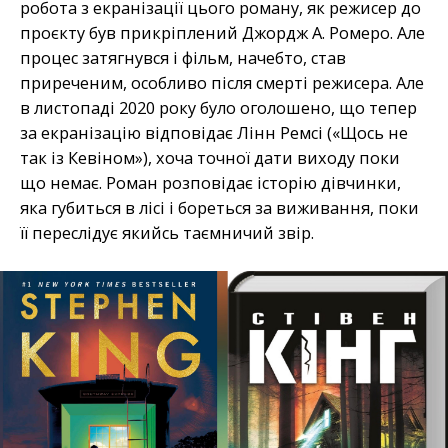
робота з екранізації цього роману, як режисер до
проєкту був прикріплений Джордж А. Ромеро. Але
процес затягнувся і фільм, начебто, став
приреченим, особливо після смерті режисера. Але
в листопаді 2020 року було оголошено, що тепер
за екранізацію відповідає Лінн Ремсі («Щось не
так із Кевіном»), хоча точної дати виходу поки
що немає. Роман розповідає історію дівчинки,
яка губиться в лісі і бореться за виживання, поки
її переслідує якийсь таємничий звір.