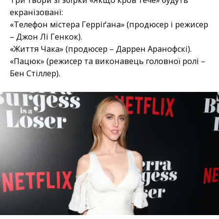
екранізовані:
«Телефон містера Герріґана» (продюсер і режисер
– Джон Лі Генкок).
«Життя Чака» (продюсер – Даррен Аранофскі).
«Пацюк» (режисер та виконавець головної ролі –
Бен Стіллер).