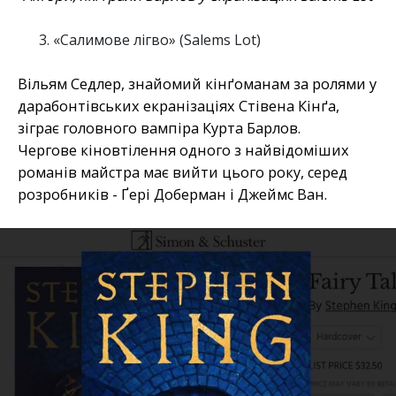
«Салимове лігво» (Salems Lot)
Вільям Седлер, знайомий кінґоманам за ролями у
дарабонтівських екранізаціях Стівена Кінґа,
зіграє головного вампіра Курта Барлов.
Чергове кіновтілення одного з найвідоміших
романів майстра має вийти цього року, серед
розробників - Ґері Доберман і Джеймс Ван.