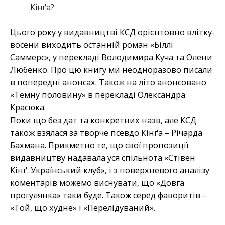
Кінґа?
Цього року у видавництві КСД орієнтовно влітку-
восени виходить останній роман «Біллі
Саммерс», у перекладі Володимира Куча та Олени
Любенко. Про цю книгу ми неодноразово писали
в попередні анонсах. Також на літо анонсовано
«Темну половину» в перекладі Олександра
Красюка.
Поки що без дат та конкретних назв, але КСД
також взялася за творче псевдо Кінґа – Річарда
Бахмана. Прикметно те, що свої пропозиції
видавництву надавала уся спільнота «Стівен
Кінґ. Український клуб», і з поверхневого аналізу
коментарів можемо виснувати, що «Довга
прогулянка» таки буде. Також серед фаворитів -
«Той, що худне» і «Перелідуваний».