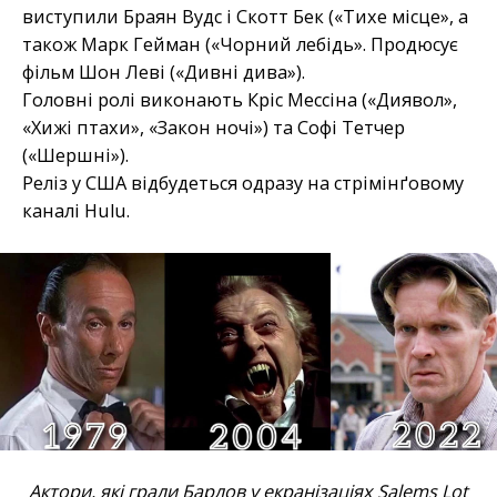
виступили Браян Вудс і Скотт Бек («Тихе місце», а
також Марк Гейман («Чорний лебідь». Продюсує
фільм Шон Леві («Дивні дива»).
Головні ролі виконають Кріс Мессіна («Диявол»,
«Хижі птахи», «Закон ночі») та Софі Тетчер
(«Шершні»).
Реліз у США відбудеться одразу на стрімінґовому
каналі Hulu.
Актори, які грали Барлов у екранізаціях Salems Lot