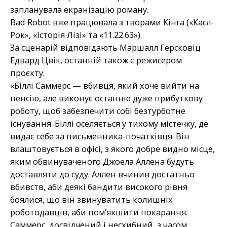
запланувала екранізацію роману.
Bad Robot вже працювала з творами Кінга («Касл-
Рок», «Історія Лізі» та «11.22.63»).
За сценарій відповідають Маршалл Герсковіц
Едвард Цвік, останній також є режисером
проєкту.
«Біллі Саммерс — вбивця, який хоче вийти на
пенсію, але виконує останню дуже прибуткову
роботу, щоб забезпечити собі безтурботне
існування. Біллі оселяється у тихому містечку, де
видає себе за письменника-початківця. Він
влаштовується в офісі, з якого добре видно місце,
яким обвинуваченого Джоела Аллена будуть
доставляти до суду. Аллен вчинив достатньо
вбивств, аби деякі бандити високого рівня
боялися, що він звинуватить колишніх
роботодавців, аби пом’якшити покарання.
Саммерс, досвідчений і несхибний, з часом