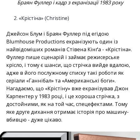
Браян Фуллер і кадр з екранізації 1983 року
«Крістіна» (Christine)
Джейсон Блум і Браян Фуллер під егідою
Blumhouse Productions екранізують один із
найвідоміших романів Стівена Кінґа - «Крістіна».
Фуллер пише сценарій і займає режисерське
крісло, і тому є шанси, що стрічка вийде вдалою,
адже в його послужному списку такі роботи як
серіали «Ганнібал» та «Американські боги».
Нагадаємо, що «Крістіну» вже екранізував Джон
Карпентер у 1983 році, і це хороша стрічка, з
достойними, як на той час, спецефектами. Тому
яке друге дихання отримає історія про машину-
вбивцю - дуже цікаво.