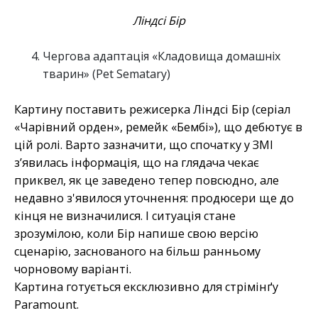
Ліндсі Бір
Чергова адаптація «Кладовища домашніх
тварин» (Pet Sematary)
Картину поставить режисерка Ліндсі Бір (серіал
«Чарівний орден», ремейк «Бембі»), що дебютує в
цій ролі. Варто зазначити, що спочатку у ЗМІ
з’явилась інформація, що на глядача чекає
приквел, як це заведено тепер повсюдно, але
недавно з'явилося уточнення: продюсери ще до
кінця не визначилися. І ситуація стане
зрозумілою, коли Бір напише свою версію
сценарію, заснованого на більш ранньому
чорновому варіанті.
Картина готується ексклюзивно для стрімінґу
Paramount.