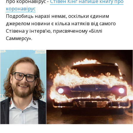
про коронавірус -
Стівен Кінґ напише книгу про
коронавірус
Подробиць наразі немає, оскільки єдиним
джерелом новини є кілька натяків від самого
Стівена у інтерв’ю, присвяченому «Біллі
Саммерсу».