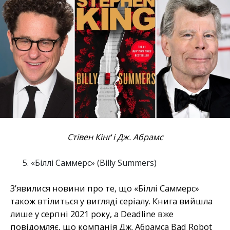
Стівен Кінґ і Дж. Абрамс
«Біллі Саммерс» (Billy Summers)
З’явилися новини про те, що «Біллі Саммерс»
також втілиться у вигляді серіалу. Книга вийшла
лише у серпні 2021 року, а Deadline вже
повідомляє, що компанія Дж. Абрамса Bad Robot