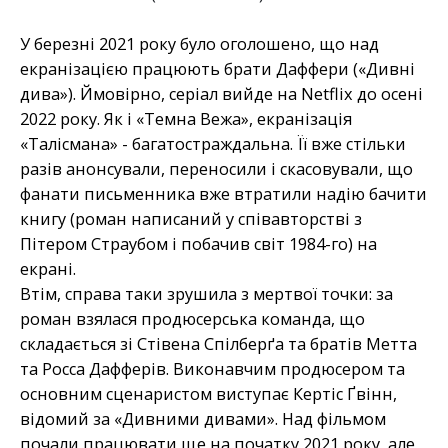
У березні 2021 року було оголошено, що над
екранізацією працюють брати Даффери («Дивні
дива»). Ймовірно, серіал вийде на Netflix до осені
2022 року. Як і «Темна Вежа», екранізація
«Талісмана» - багатостраждальна. Її вже стільки
разів анонсували, переносили і скасовували, що
фанати письменника вже втратили надію бачити
книгу (роман написаний у співавторстві з
Пітером Страубом і побачив світ 1984-го) на
екрані.
Втім, справа таки зрушила з мертвої точки: за
роман взялася продюсерська команда, що
складається зі Стівена Спілберґа та братів Метта
та Росса Дафферів. Виконавчим продюсером та
основним сценаристом виступає Кертіс Ґвінн,
відомий за «Дивними дивами». Над фільмом
почали працювати ще на початку 2021 року, але