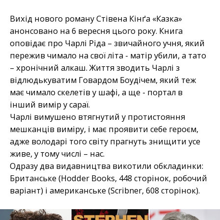
Вихід нового роману Стівена Кінґа «Казка»
анонсовано на 6 вересня цього року. Книга
оповідає про Чарлі Ріда – звичайного учня, який
пережив чимало на свої літа - матір убили, а тато
– хронічний алкаш. Життя зводить Чарлі з
відлюдькуватим Говардом Боудічем, який теж
має чимало скелетів у шафі, а ще - портал в
інший вимір у сараї.
Чарлі вимушено втягнутий у протистояння
мешканців виміру, і має проявити себе героєм,
адже володарі того світу прагнуть знищити усе
живе, у тому числі – нас.
Одразу два видавництва викотили обкладинки:
Британське (Hodder Books, 448 сторінок, робочий
варіант) і американське (Scribner, 608 сторінок).