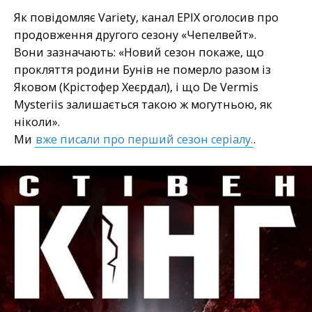
Як повідомляє Variety, канал EPIX оголосив про
продовження другого сезону «Чепелвейт».
Вони зазначають: «Новий сезон покаже, що
прокляття родини Бунів не померло разом із
Яковом (Крістофер Хеєрдал), і що De Vermis
Mysteriis залишається такою ж могутньою, як
ніколи».
Ми
вже писали про перший сезон серіалу.
.