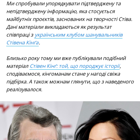
Ми спробували упорядкувати підтверджену та
непідтверджену інформацію, яка стосується
майбутніх проєктів, заснованих на творчості Стіва.
Дані матеріали викладаються як результат
співпраці з
українським клубом шанувальників
Стівена Кінґа
.
Близько року тому ми вже публікували подібний
матеріал
Стівен Кінґ: той, що породжує історії
,
сподіваємося, кінгоманам стане у нагоді свіжа
підбірка. А також можнам глянути, що з наведеного
реалізувалося.