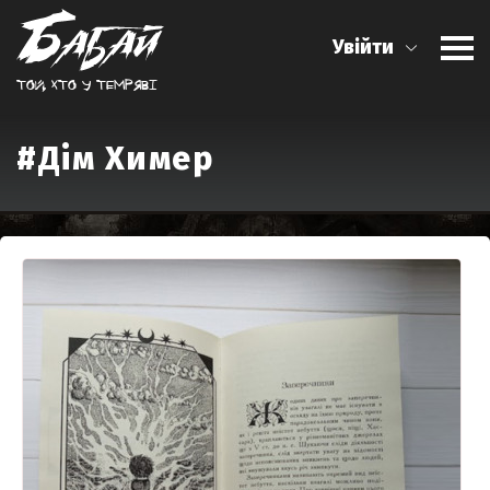
Увійти
Той, хто у темрявi
#Дім Химер