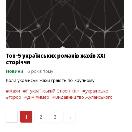
Топ-5 українських романів жахів ХХІ
сторіччя
Новини
6 років тому
Коли українські жахи грають по-крупному
#Жахи
#Я український Стівен Кінґ
#українське
#горор
#Дім Химер
#Видавництво Жупанського
←
1
2
3
→