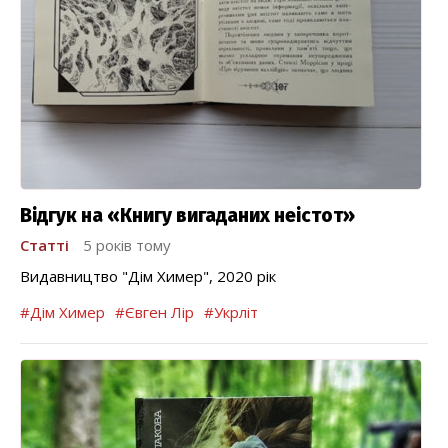
Відгук на «Книгу вигаданих неістот»
Статті
5 років тому
Видавництво "Дім Химер", 2020 рік
#Дім Химер
#Євген Лір
#Укрліт