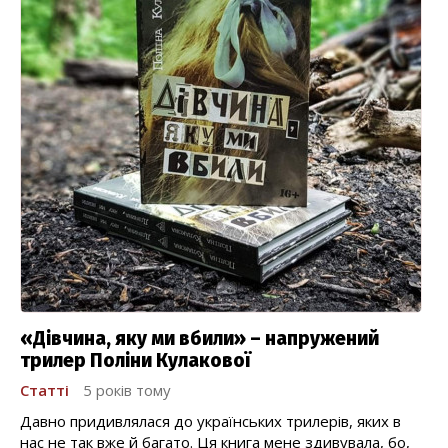
«Дівчина, яку ми вбили» – напружений
трилер Поліни Кулакової
Статті
5 років тому
Давно придивлялася до українських трилерів, яких в
нас не так вже й багато. Ця книга мене здивувала, бо,