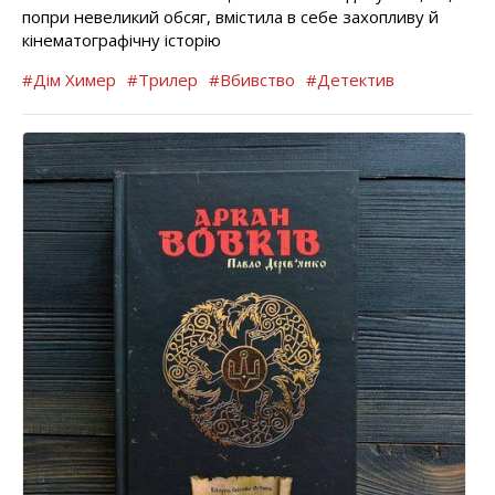
попри невеликий обсяг, вмістила в себе захопливу й
кінематографічну історію
#Дім Химер
#Трилер
#Вбивство
#Детектив