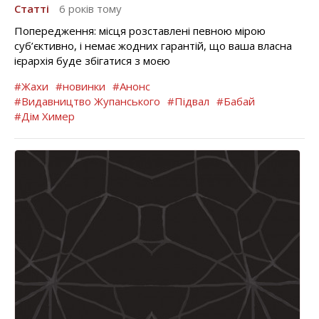
Статті
6 років тому
Попередження: місця розставлені певною мірою
суб’єктивно, і немає жодних гарантій, що ваша власна
ієрархія буде збігатися з моєю
#Жахи
#новинки
#Анонс
#Видавництво Жупанського
#Підвал
#Бабай
#Дім Химер