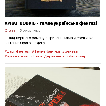
АРКАН ВОВКІВ - темне українське фентезі
Статті
5 років тому
Огляд першого роману з трилогії Павла Дерев'янка
"Літопис Сірого Ордену"
#дарк фентезі
#Темне фентезі
#фентезі
#аркан вовків
#Павло Дерев'янко
#Дім Химер