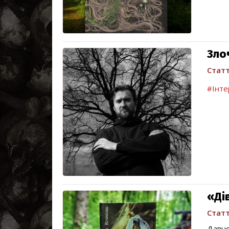
Зло
Статт
#Інте
«Ді
Статт
Давно