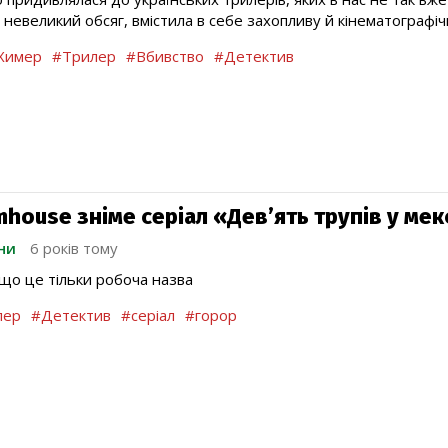
 невеликий обсяг, вмістила в себе захопливу й кінематографіч
Химер
#Трилер
#Вбивство
#Детектив
mhouse зніме серіал «Дев’ять трупів у ме
ни
6 років тому
що це тільки робоча назва
лер
#Детектив
#серіал
#горор