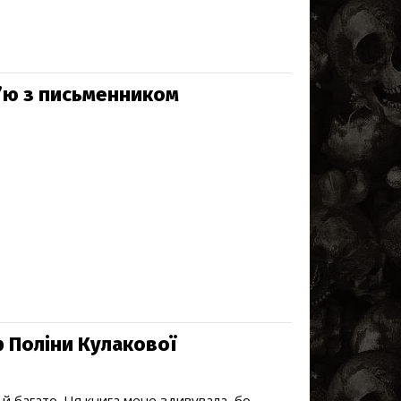
в’ю з письменником
р Поліни Кулакової
 й багато. Ця книга мене здивувала, бо,