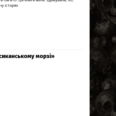
ну історію
ксиканському морзі»