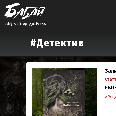
Той, хто за дверима
#Детектив
Зал
Статт
Рецен
#Реце