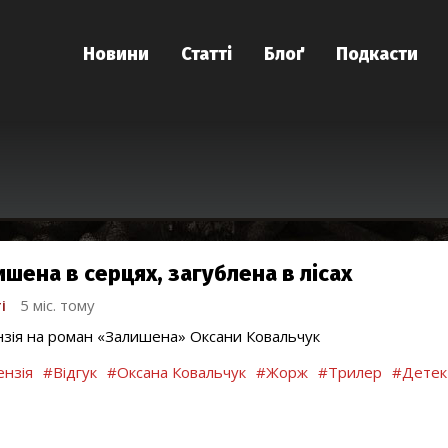
Новини
Статті
Блоґ
Подкасти
ишена в серцях, загублена в лісах
і
5 міс. тому
зія на роман «Залишена» Оксани Ковальчук
нзія
#Відгук
#Оксана Ковальчук
#Жорж
#Трилер
#Детек