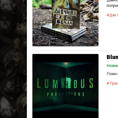
попри
#Дім 
Blu
Нови
Поки 
#Три