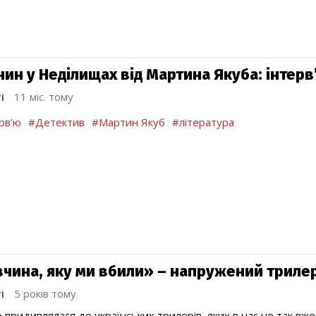
чин у Неділищах від Мартина Якуба: інтер
і
11 міс. тому
рв’ю
#Детектив
#Мартин Якуб
#література
вчина, яку ми вбили» – напружений триле
і
5 років тому
 придивлялася до українських трилерів, яких в нас не так вже