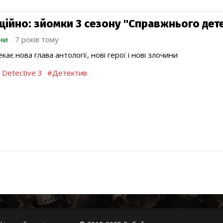
ційно: зйомки 3 сезону "Справжнього дет
ни
7 років тому
кає нова глава антології, нові герої і нові злочини
 Detective 3
#Детектив