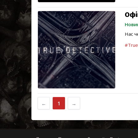
Офі
Нови
Нас че
#True
←
1
→