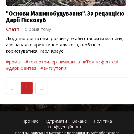
"Основи Машинобудування". За редакцією
Дарії Піскозуб
Статті
5 років тому
Людство достатньо розвинуте аби створити машину,
але занадто примітивне для того, щоб нею
користуватися. Карл Краус
#роман
#технотрилер
#машина
#Темне фентезі
#дарк фентезі
#антиутопія
←
1
→
Про нас
Підтримати
Вакансії
Політика
конфіденційності
У разі використання матеріалів посилання на сайт обов'язкове