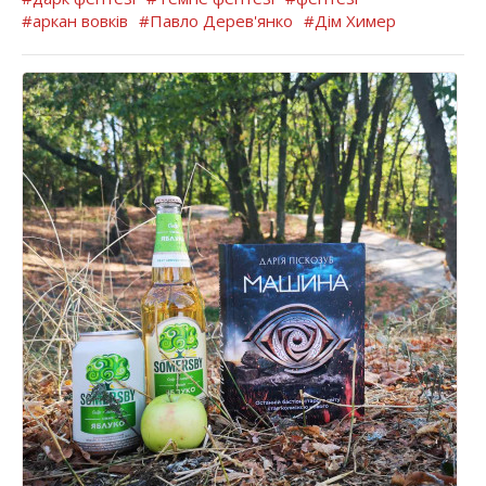
#аркан вовків
#Павло Дерев'янко
#Дім Химер