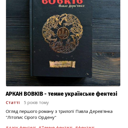
АРКАН ВОВКІВ - темне українське фентезі
Статті
5 років тому
Огляд першого роману з трилогії Павла Дерев'янка
"Літопис Сірого Ордену"
#дарк фентезі
#Темне фентезі
#фентезі