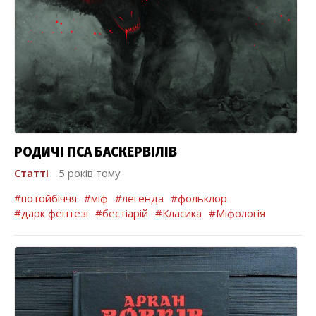
РОДИЧІ ПСА БАСКЕРВІЛІВ
Статті
5 років тому
#потойбіччя
#міф
#легенда
#фольклор
#дарк фентезі
#бестіарій
#Класика
#Міфологія