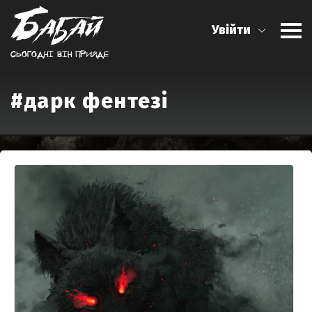
Увійти
Сьогоднi вiн прийде
#дарк фентезі