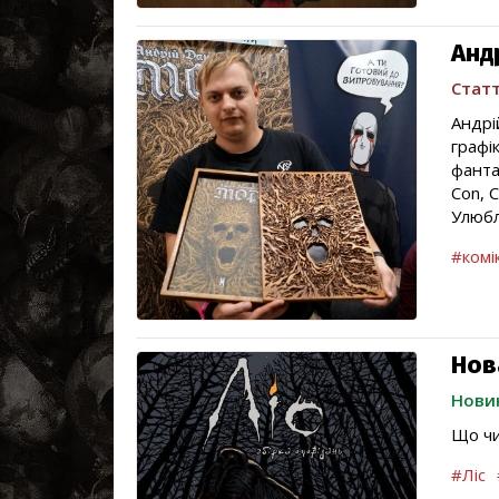
Анд
Статт
Андрі
графі
фанта
Con, 
Улюбл
#комі
Нова
Нови
Що чиг
#Ліс