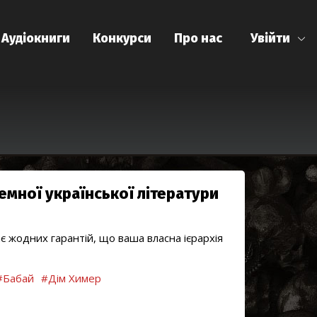
Аудіокниги
Конкурси
Про нас
Увійти
емної української літератури
є жодних гарантій, що ваша власна ієрархія
#Бабай
#Дім Химер