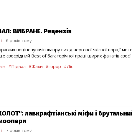
ВАЛ: ВИБРАНЕ. Рецензія
і
6 років тому
праглих поціновувачів жанру вихід чергової якісної порції мо
це своєрідний Best of багаторічної праці щирих фанатів своєї
зін
#Підвал
#Жахи
#горор
#Ліс
КОЛОТ": лавкрафтіанські міфи і брутальни
моопери
і
7 років тому