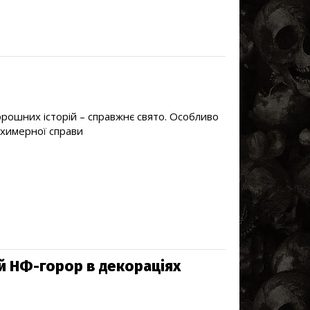
торошних історій – справжнє свято. Особливо
 химерної справи
й НФ-горор в декораціях