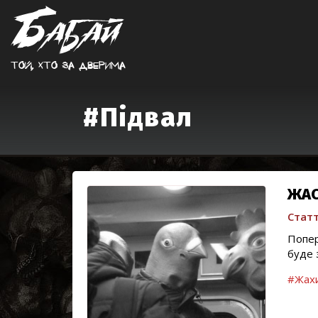
Той, хто за дверима
#Підвал
ЖАС
Статт
Попер
буде 
#Жах