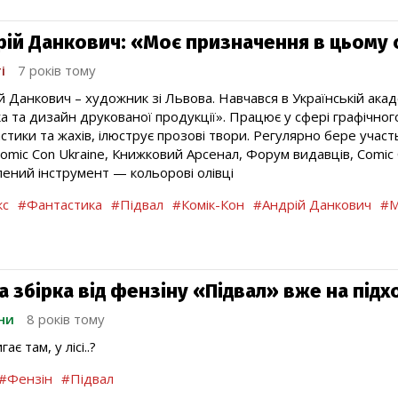
рій Данкович: «Моє призначення в цьому с
і
7 років тому
й Данкович – художник зі Львова. Навчався в Українській акад
ка та дизайн друкованої продукції». Працює у сфері графічног
стики та жахів, ілюструє прозові твори. Регулярно бере учас
Comic Con Ukraine, Книжковий Арсенал, Форум видавців, Comic Co
ений інструмент — кольорові олівці
кс
#Фантастика
#Підвал
#Комік-Кон
#Андрій Данкович
#М
 збірка від фензіну «Підвал» вже на підхо
ни
8 років тому
ає там, у лісі..?
#Фензін
#Підвал