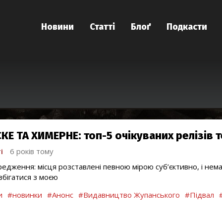
Новини
Статті
Блоґ
Подкасти
КЕ ТА ХИМЕРНЕ: топ-5 очікуваних релізів т
і
6 років тому
едження: місця розставлені певною мірою суб’єктивно, і нема
збігатися з моєю
и
#новинки
#Анонс
#Видавництво Жупанського
#Підвал