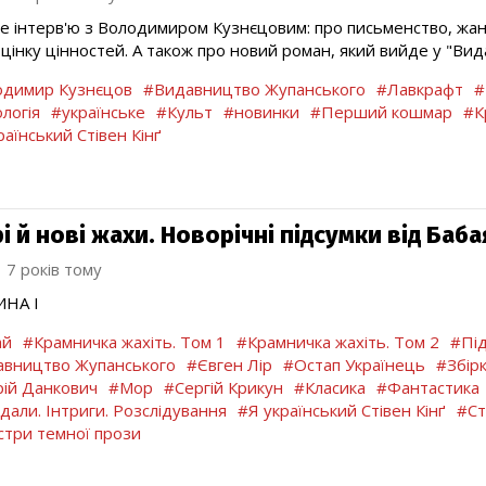
е інтерв'ю з Володимиром Кузнєцовим: про письменство, жанр
цінку цінностей. А також про новий роман, який вийде у "Ви
димир Кузнєцов
#Видавництво Жупанського
#Лавкрафт
#
логія
#українське
#Культ
#новинки
#Перший кошмар
#К
раїнський Стівен Кінґ
і й нові жахи. Новорічні підсумки від Баба
7 років тому
ИНА І
ай
#Крамничка жахіть. Том 1
#Крамничка жахіть. Том 2
#Пі
вництво Жупанського
#Євген Лір
#Остап Українець
#Збірк
ій Данкович
#Мор
#Сергій Крикун
#Класика
#Фантастика
дали. Інтриги. Розслідування
#Я український Стівен Кінґ
#Ст
три темної прози