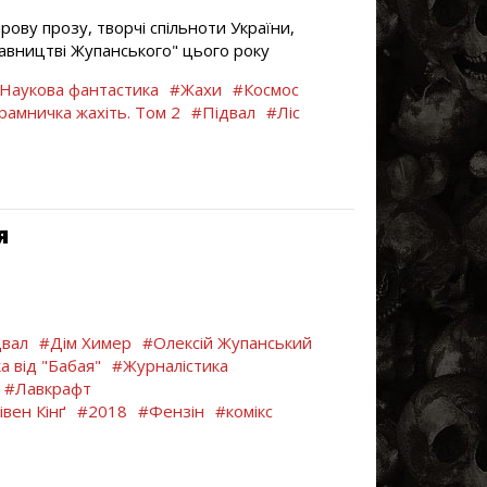
ову прозу, творчі спільноти України,
давництві Жупанського" цього року
Наукова фантастика
#Жахи
#Космос
рамничка жахіть. Том 2
#Підвал
#Ліс
я
двал
#Дім Химер
#Олексій Жупанський
а від "Бабая"
#Журналістика
#Лавкрафт
івен Кінґ
#2018
#Фензін
#комікс