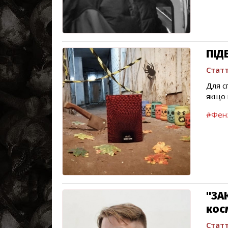
ПІД
Статт
Для с
якщо 
#Фен
"ЗА
кос
Статт