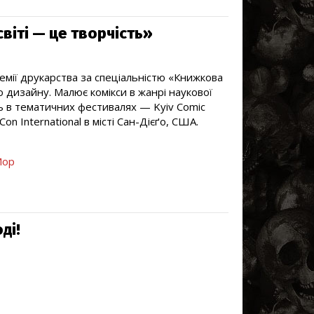
віті — це творчість»
емії друкарства за спеціальністю «Книжкова
о дизайну. Малює комікси в жанрі наукової
ть в тематичних фестивалях — Kyiv Comic
n International в місті Сан-Дієґо, США.
ор
ді!