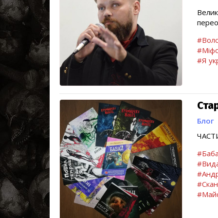
Велик
перео
#Воло
#Міфо
#Я ук
Стар
Блог
ЧАСТ
#Баб
#Вида
#Андр
#Скан
#Майс