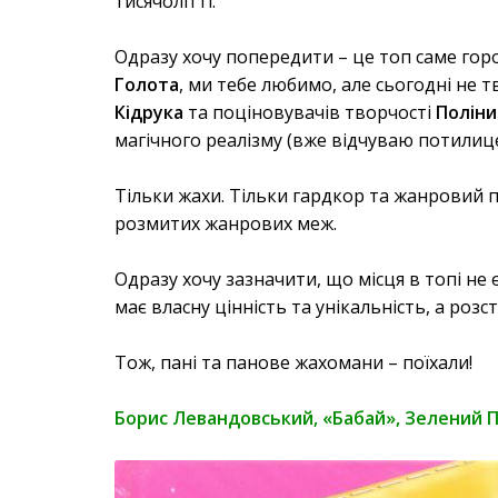
тисячолітті.
Одразу хочу попередити – це топ саме горо
Голота
, ми тебе любимо, але сьогодні не т
Кідрука
та поціновувачів творчості
Поліни
магічного реалізму (вже відчуваю потили
Тільки жахи. Тільки гардкор та жанровий п
розмитих жанрових меж.
Одразу хочу зазначити, що місця в топі не є
має власну цінність та унікальність, а розс
Тож, пані та панове жахомани – поїхали!
Борис Левандовський, «Бабай», Зелений П