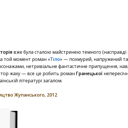
кторія
вже була сталою майстринею темного (насправді н
 на той момент роман «
Тіло
»
—
похмурий, напружений та
ерсонажами, нетривіальне фантастичне припущення, нав
актор жаху
—
все це робить роман
Гранецької
непересіч
аїнській літературі загалом.
ицтво Жупанського, 2012