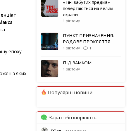
«Тіні забутих предків»
повертаються на великі
екрани
ценціат
1 рік тому
Макса
 та
ПУНКТ ПРИЗНАЧЕННЯ:
РОДОВЕ ПРОКЛЯТТЯ
1 рік тому
1
ашу епоху
ПІД ЗАМКОМ
1 рік тому
кожен з яких
Популярні новини
Зараз обговорюють
SGan