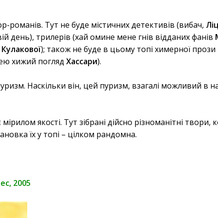
р-романів. Тут не буде містичних детективів (вибач,
Лі
вій день), трилерів (хай омине мене гнів відданих фанів
 Кулакової
); також не буде в цьому топі химерної прози
цею хижий погляд
Хассари
).
уризм. Наскільки він, цей пуризм, взагалі можливий в н
 мірилом якості. Тут зібрані дійсно різноманітні твори, 
тановка їх у топі – цілком рандомна.
ес, 2005