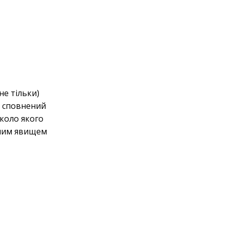
е тільки)
 сповнений
коло якого
ним явищем