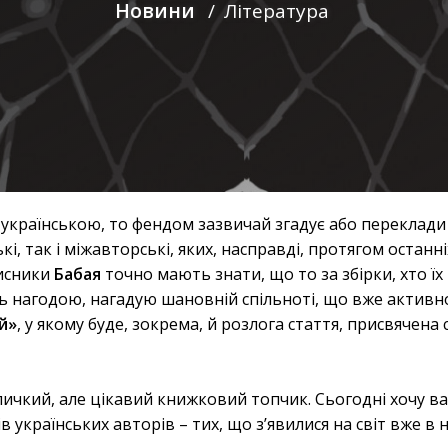
Новини
/
Література
українською, то фендом зазвичай згадує або переклади
і, так і міжавторські, яких, насправді, протягом останні
писники
Бабая
точно мають знати, що то за збірки, хто їх
ись нагодою, нагадую шановній спільноті, що вже активн
й»
, у якому буде, зокрема, й розлога стаття, присвячена 
личкий, але цікавий книжковий топчик. Сьогодні хочу в
в українських авторів – тих, що з’явилися на світ вже в