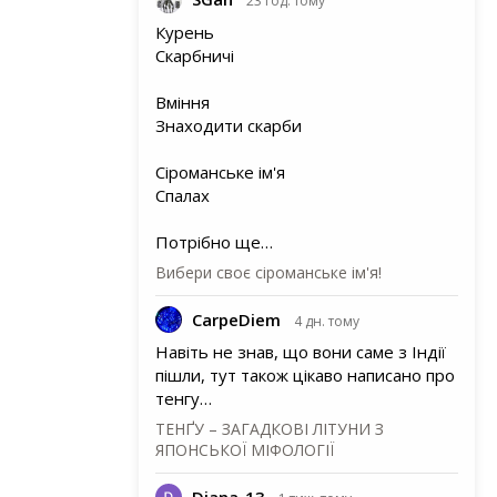
23 год. тому
Курень
Скарбничі
Вміння
Знаходити скарби
Сіроманське ім'я
Спалах
Потрібно ще…
Вибери своє сіроманське ім'я!
CarpeDiem
4 дн. тому
Навіть не знав, що вони саме з Індії
пішли, тут також цікаво написано про
тенгу…
ТЕНҐУ – ЗАГАДКОВІ ЛІТУНИ З
ЯПОНСЬКОЇ МІФОЛОГІЇ
Diana_13