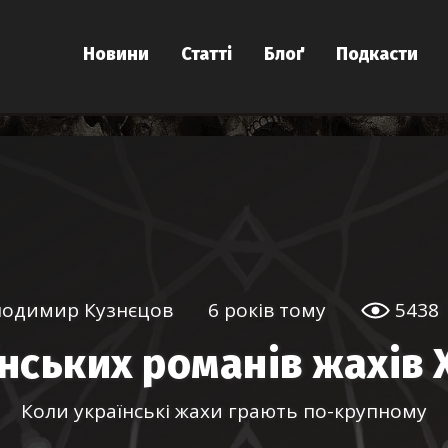
Новини
Статті
Блоґ
Подкасти
одимир Кузнєцов
6 років тому
5438
нських романів жахів 
Коли українські жахи грають по-крупному