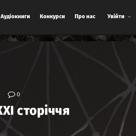
Аудіокниги
Конкурси
Про нас
Увійти
0
ХХІ сторіччя