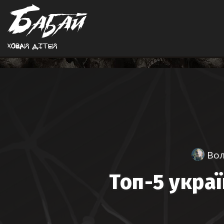
Ховай дiтей
Вол
Топ-5 украї