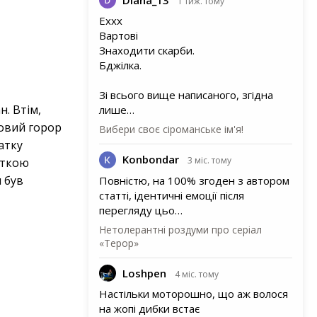
1 тиж. тому
Еххх
Вартові
Знаходити скарби.
Бджілка.
Зі всього вище написаного, згідна
н. Втім,
лише…
ровий горор
Вибери своє сіроманське ім'я!
атку
Konbondar
3 міс. тому
откою
 був
Повністю, на 100% згоден з автором
статті, ідентичні емоції після
перегляду цьо…
Нетолерантні роздуми про серіал
«Терор»
Loshpen
4 міс. тому
Настільки моторошно, що аж волося
на жопі дибки встає