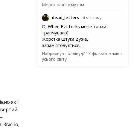
Морок над Інсмутом
dead_letters
4 міс. тому
О, When Evil Lurks мене трохи
травмувало)
Жорстка штука дуже,
запам'ятовується…
Набриднув Голлівуд? 13 фільмів жахів з
усього світу
івно як і
твертий
—
 Звісно,