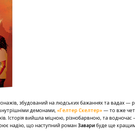
сонажів, збудований на людських бажаннях та вадах
—
р
 внутрішніми демонами,
«Гелтер Скелтер»
— то вже че
ахів. Історія вийшла міцною, різнобарвною, та водночас
орює надію, що наступний роман
Завари
буде ще кращим.