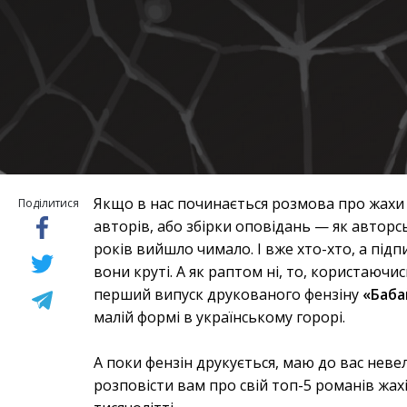
Якщо в нас починається розмова про жахи 
Поділитися
авторів, або збірки оповідань — як авторськ
років вийшло чимало. І вже хто-хто, а під
вони круті. А як раптом ні, то, користаюч
перший випуск друкованого фензіну
«Баба
малій формі в українському горорі.
А поки фензін друкується, маю до вас неве
розповісти вам про свій топ-5 романів жахі