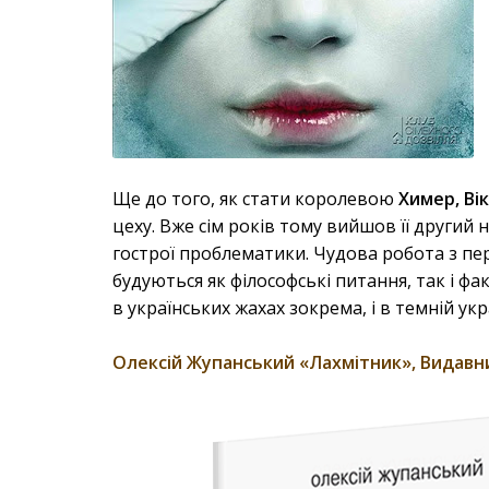
Ще до того, як стати королевою
Химер, Ві
цеху. Вже сім років тому вийшов її другий
гострої проблематики. Чудова робота з п
будуються як філософські питання, так і ф
в українських жахах зокрема, і в темній укр
Олексій Жупанський «Лахмітник», Видавн