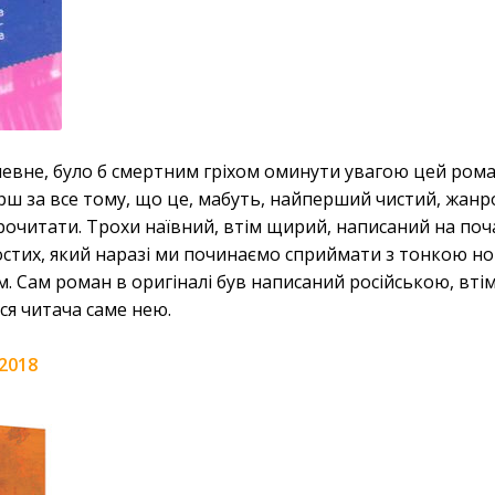
певне, було б смертним гріхом оминути увагою цей рома
рш за все тому, що це, мабуть, найперший чистий, жан
прочитати. Трохи наївний, втім щирий, написаний на поч
остих, який наразі ми починаємо сприймати з тонкою н
. Сам роман в оригіналі був написаний російською, втім
ся читача саме нею.
2018