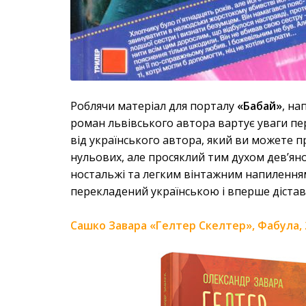
Роблячи матеріал для порталу
«Бабай»
, на
роман львівського автора вартує уваги пе
від українського автора, який ви можете 
нульових, але просяклий тим духом дев’ян
ностальжі та легким вінтажним напиленням
перекладений українською і вперше дістав
Сашко Завара «Гелтер Скелтер», Фабула, 