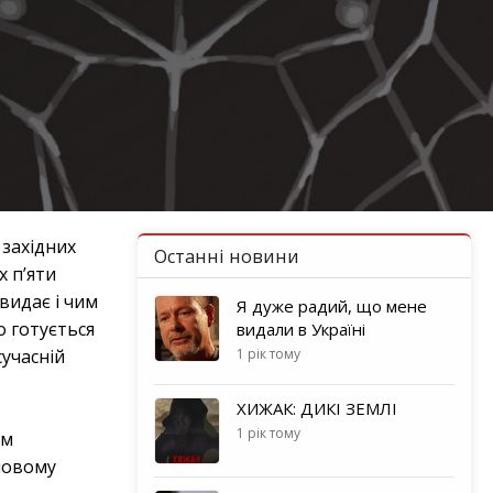
 західних
Останні новини
х п’яти
 видає і чим
Я дуже радий, що мене
о готується
видали в Україні
сучасній
1 рік тому
ХИЖАК: ДИКІ ЗЕМЛІ
1 рік тому
ам
 новому