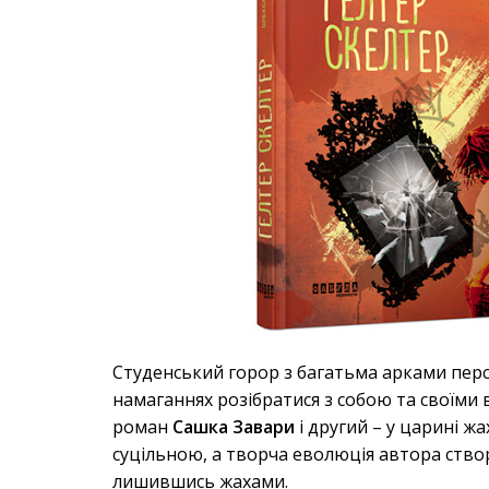
Студенський горор з багатьма арками пер
намаганнях розібратися з собою та своїми
роман
Сашка Завари
і другий – у царині ж
суцільною, а творча еволюція автора ств
лишившись жахами.