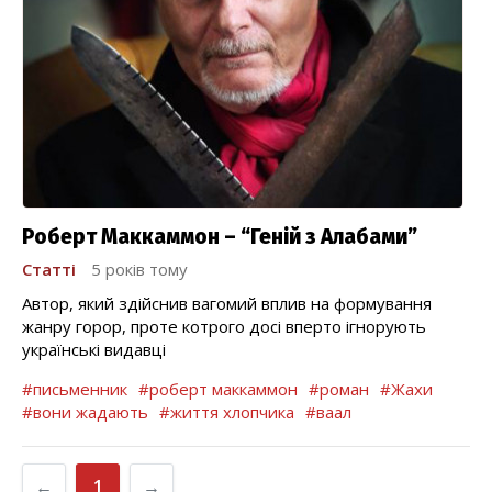
Роберт Маккаммон – “Геній з Алабами”
Статті
5 років тому
Автор, який здійснив вагомий вплив на формування
жанру горор, проте котрого досі вперто ігнорують
українські видавці
#письменник
#роберт маккаммон
#роман
#Жахи
#вони жадають
#життя хлопчика
#ваал
←
1
→