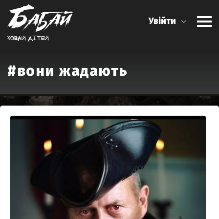
Увійти
Ховай дiтей
#вони жадають