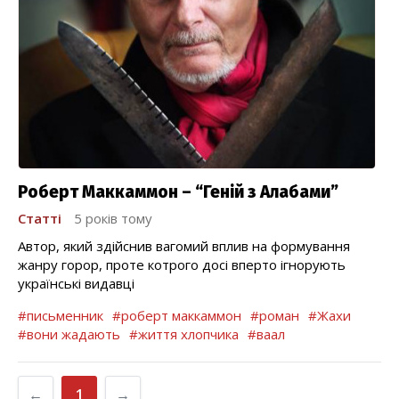
Роберт Маккаммон – “Геній з Алабами”
Статті
5 років тому
Автор, який здійснив вагомий вплив на формування
жанру горор, проте котрого досі вперто ігнорують
українські видавці
#письменник
#роберт маккаммон
#роман
#Жахи
#вони жадають
#життя хлопчика
#ваал
←
1
→