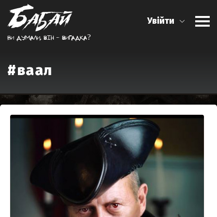
Увійти
Ви думали, вiн - вигадка?
#ваал