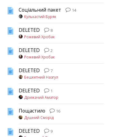
Соціальний пакет
14
Кулькастий Буряк
DELETED
8
Рожевий Хробак
DELETED
2
Рожевий Хробак
DELETED
7
Бешкетний Назгул
DELETED
1
Дрижачий Аматор
Пощастило
16
Душний Сморід
DELETED
9