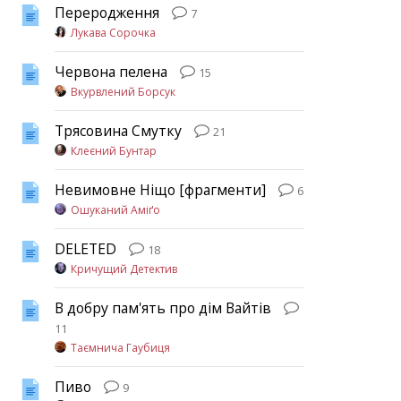
Переродження
7
Лукава Сорочка
Червона пелена
15
Вкурвлений Борсук
Трясовина Смутку
21
Клеєний Бунтар
Невимовне Ніщо [фрагменти]
6
Ошуканий Аміґо
DELETED
18
Кричущий Детектив
В добру пам'ять про дім Вайтів
11
Таємнича Гаубиця
Пиво
9