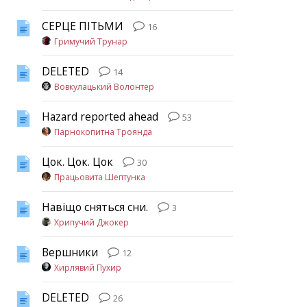
СЕРЦЕ ПІТЬМИ
16
Гримучий Трунар
DELETED
14
Вовкулацький Волонтер
Hazard reported ahead
53
Парнокопитна Троянда
Цок. Цок. Цок
30
Працьовита Шептунка
Навіщо сняться сни.
3
Хрипучий Джокер
Вершники
12
Хирлявий Пухир
DELETED
26