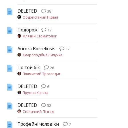
DELETED
38
Обдристаний Підвал
Подорож
17
Млявий Стоматолог
Aurora Borreliosis
37
Хмароподібна Липучка
По той бік
26
Плямистий Троглодит
DELETED
6
Пружна Квочка
DELETED
52
Столичний Пінгед
Трофейні чоловіки
7