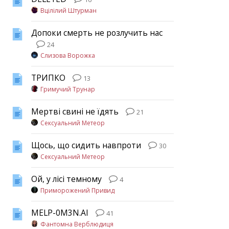
Вцілілий Штурман
Допоки смерть не розлучить нас
24
Слизова Ворожка
ТРИПКО
13
Гримучий Трунар
Мертві свині не їдять
21
Сексуальний Метеор
Щось, що сидить навпроти
30
Сексуальний Метеор
Ой, у лісі темному
4
Приморожений Привид
MELP-0M3N.AI
41
Фантомна Верблюдиця