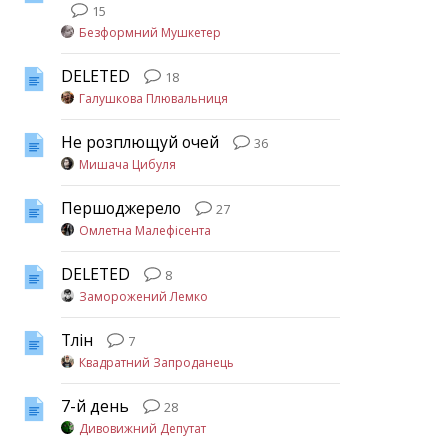
15
Безформний Мушкетер
DELETED
18
Галушкова Плювальниця
Не розплющуй очей
36
Мишача Цибуля
Першоджерело
27
Омлетна Малефісента
DELETED
8
Заморожений Лемко
Тлін
7
Квадратний Запроданець
7-й день
28
Дивовижний Депутат