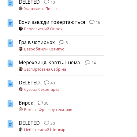
DELETED
10
Жартівлива Пилюка
Вони завжди повертаються
16
Перепечений Огірок
Гра в чотирьох
8
Безробітний Крампус
Мерехвиця. Ковть. І нема.
34
Заспиртована Сабріна
DELETED
40
Сувора Секретарка
Вирок
38
Рожева Фрезерувальниця
DELETED
20
Небезпечний Шинкар