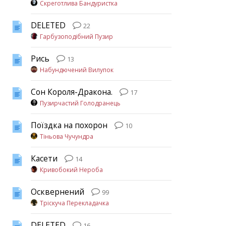
Скреготлива Бандуристка
DELETED
22
Гарбузоподібний Пузир
Рись
13
Набундючений Вилупок
Сон Короля-Дракона.
17
Пузирчастий Голодранець
Поїздка на похорон
10
Тіньова Чучундра
Касети
14
Кривобокий Нероба
Осквернений
99
Тріскуча Перекладачка
DELETED
16