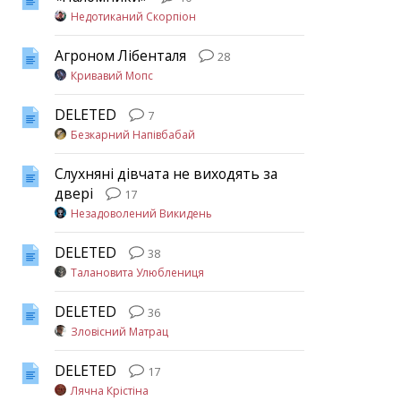
Недотиканий Скорпіон
Агроном Лібенталя
28
Кривавий Мопс
DELETED
7
Безкарний Напівбабай
Слухняні дівчата не виходять за
двері
17
Незадоволений Викидень
DELETED
38
Талановита Улюблениця
DELETED
36
Зловісний Матрац
DELETED
17
Лячна Крістіна