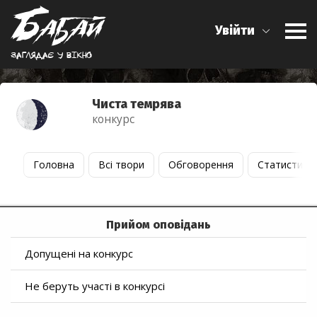
Увійти
Заглядає у вiкно
Чиста темрява
конкурс
Головна
Всі твори
Обговорення
Статистика
Прийом оповідань
Допущені на конкурс
Не беруть участі в конкурсі