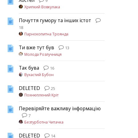
Хостел
9
Хрипкий Вовкулака
Почуття гумору та інших істот
18
Парнокопитна Троянда
Ти вже тут був
13
Молода Розлучниця
Так бува
16
Вухастий Бубон
DELETED
25
Похнюплений Кріт
Перевіряйте важливу інформацію
7
Безтурботна Читачка
DELETED
14