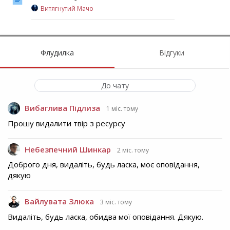
Витягнутий Мачо
Флудилка
Відгуки
До чату
Вибаглива Підлиза
1 міс. тому
Прошу видалити твір з ресурсу
Небезпечний Шинкар
2 міс. тому
Доброго дня, видаліть, будь ласка, моє оповідання,
дякую
Вайлувата Злюка
3 міс. тому
Видаліть, будь ласка, обидва мої оповідання. Дякую.