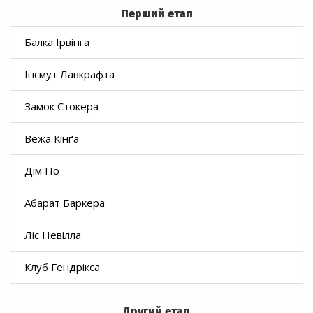
Перший етап
Балка Ірвінга
Інсмут Лавкрафта
Замок Стокера
Вежа Кінґа
Дім По
Абарат Баркера
Ліс Невілла
Клуб Гендрікса
Другий етап