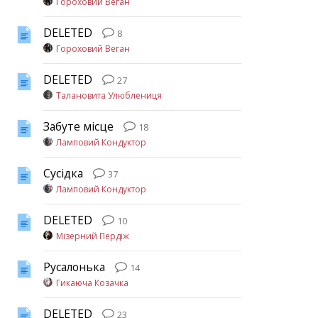
Гороховий Веган
DELETED
8
Гороховий Веган
DELETED
27
Талановита Улюблениця
Забуте місце
18
Ламповий Кондуктор
Сусідка
37
Ламповий Кондуктор
DELETED
10
Мізерний Пердіж
Русалонька
14
Гикаюча Козачка
DELETED
23