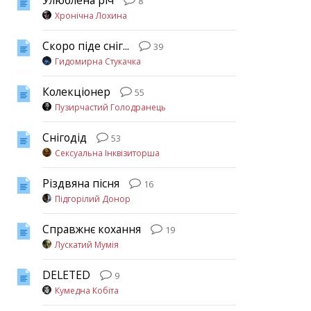
Улюблена річ
8
Хронічна Лохина
Скоро піде сніг...
39
Гидомирна Стукачка
Колекціонер
55
Пузирчастий Голодранець
Снігодід
53
Сексуальна Інквізиторша
Різдвяна пісня
16
Підгорілий Донор
Справжнє кохання
19
Лускатий Мумія
DELETED
9
Кумедна Кобіта