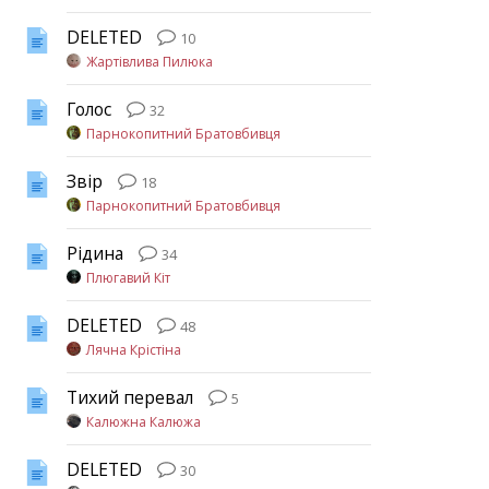
DELETED
10
Жартівлива Пилюка
Голос
32
Парнокопитний Братовбивця
Звір
18
Парнокопитний Братовбивця
Рідина
34
Плюгавий Кіт
DELETED
48
Лячна Крістіна
Тихий перевал
5
Калюжна Калюжа
DELETED
30