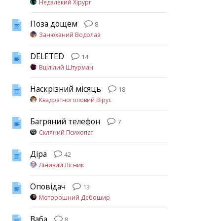
Недалекий Хірург
Поза дощем
8
Занюханий Водолаз
DELETED
14
Вцілілий Штурман
Наскрізний місяць
18
Квадратноголовий Вірус
Багряний телефон
7
Скляний Психопат
Діра
42
Лінивий Лісник
Оповідач
13
Моторошний Дебошир
Ваба
8