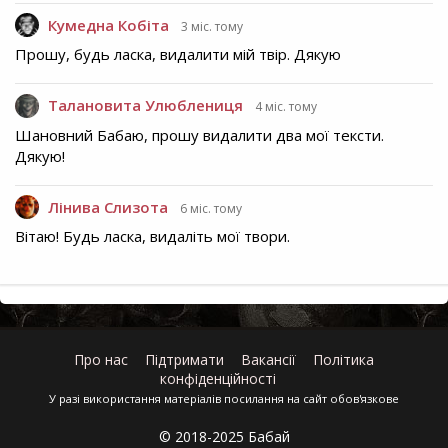
Кумедна Кобіта
3 міс. тому
Прошу, будь ласка, видалити мій твір. Дякую
Талановита Улюблениця
4 міс. тому
Шановний Бабаю, прошу видалити два мої тексти.
Дякую!
Лінива Слизота
6 міс. тому
Вітаю! Будь ласка, видаліть мої твори.
Про нас
Підтримати
Вакансії
Політика
конфіденційності
У разі використання матеріалів посилання на сайт обов'язкове
© 2018-2025 Бабай