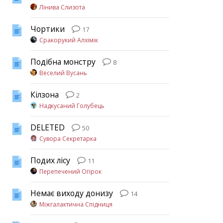
Лінива Слизота
Чортики
17
Сракорукий Алхімік
Подібна монстру
8
Веселий Вусань
Кілзона
2
Надкусаний Голубець
DELETED
50
Сувора Секретарка
Подих лісу
11
Перепечений Огірок
Немає виходу донизу
14
Міжгалактична Спідниця