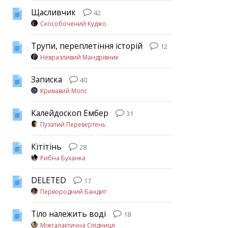
Щасливчик
42
Скособочений Куджо
Трупи, переплетіння історій
12
Невразливий Мандрівник
Записка
40
Кривавий Мопс
Калейдоскоп Ембер
31
Пузатий Перевертень
Кітітінь
28
Рибна Буханка
DELETED
17
Первородний Бандит
Тіло належить воді
18
Міжгалактична Спідниця