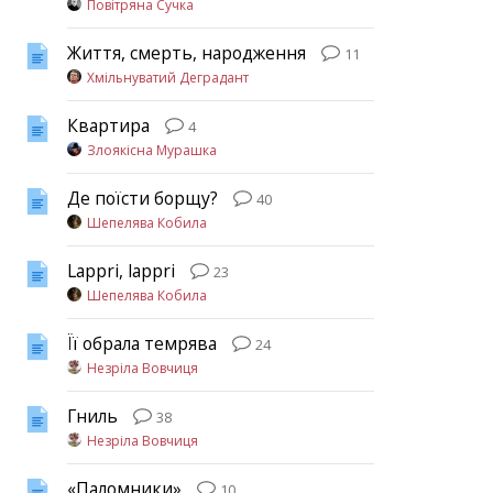
Повітряна Сучка
Життя, смерть, народження
11
Хмільнуватий Деградант
Квартира
4
Злоякісна Мурашка
Де поїсти борщу?
40
Шепелява Кобила
Lappri, lappri
23
Шепелява Кобила
Її обрала темрява
24
Незріла Вовчиця
Гниль
38
Незріла Вовчиця
«Паломники»
10