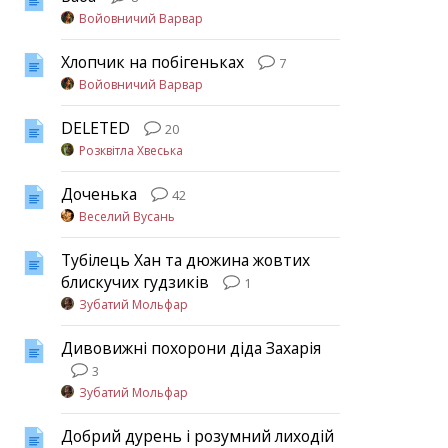
Войовничий Варвар
Хлопчик на побігеньках
7
Войовничий Варвар
DELETED
20
Розквітла Хвеська
Доченька
42
Веселий Вусань
Тубілець Хан та дюжина жовтих
блискучих гудзиків
1
Зубатий Мольфар
Дивовижні похорони діда Захарія
3
Зубатий Мольфар
Добрий дурень і розумний лиходій