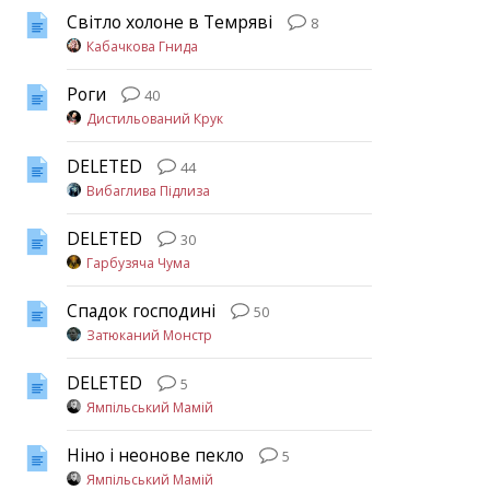
Світло холоне в Темряві
8
Кабачкова Гнида
Роги
40
Дистильований Крук
DELETED
44
Вибаглива Підлиза
DELETED
30
Гарбузяча Чума
Спадок господині
50
Затюканий Монстр
DELETED
5
Ямпільський Мамій
Ніно і неонове пекло
5
Ямпільський Мамій