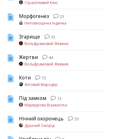
Страхітливий Кекс
Морфогенез
23
Неповноцінна Індичка
Згарище
33
Вольфрамовий Жевжик
Жертви
44
Вольфрамовий Жевжик
Коти
73
Фіговий Мародер
Під замком
13
Мармурова Візажистка
Нічний охоронець
33
Душний Сморід