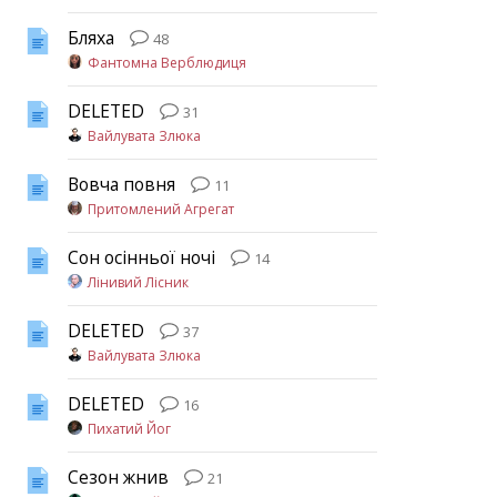
Бляха
48
Фантомна Верблюдиця
DELETED
31
Вайлувата Злюка
Вовча повня
11
Притомлений Агрегат
Сон осінньої ночі
14
Лінивий Лісник
DELETED
37
Вайлувата Злюка
DELETED
16
Пихатий Йог
Сезон жнив
21