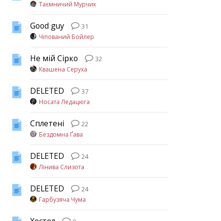
Таємничий Мурчик
Good guy
31
Чіпований Бойлер
Не мій Сірко
32
Квашена Серуха
DELETED
37
Носата Ледацюга
Сплетені
22
Бездомна Ґава
DELETED
24
Лінива Слизота
DELETED
24
Гарбузяча Чума