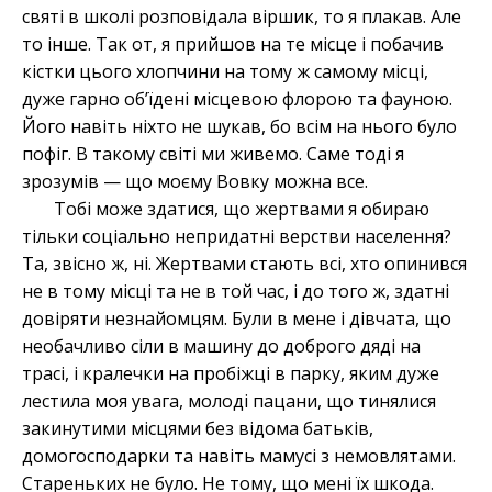
святі в школі розповідала віршик, то я плакав. Але
то інше. Так от, я прийшов на те місце і побачив
кістки цього хлопчини на тому ж самому місці,
дуже гарно об’їдені місцевою флорою та фауною.
Його навіть ніхто не шукав, бо всім на нього було
пофіг. В такому світі ми живемо. Саме тоді я
зрозумів — що моєму Вовку можна все.
Тобі може здатися, що жертвами я обираю
тільки соціально непридатні верстви населення?
Та, звісно ж, ні. Жертвами стають всі, хто опинився
не в тому місці та не в той час, і до того ж, здатні
довіряти незнайомцям. Були в мене і дівчата, що
необачливо сіли в машину до доброго дяді на
трасі, і кралечки на пробіжці в парку, яким дуже
лестила моя увага, молоді пацани, що тинялися
закинутими місцями без відома батьків,
домогосподарки та навіть мамусі з немовлятами.
Стареньких не було. Не тому, що мені їх шкода.