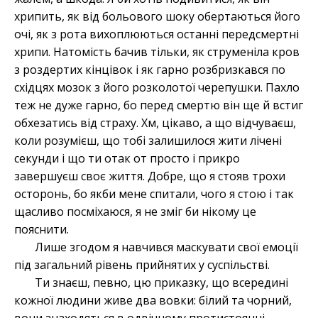
хрипить, як від больового шоку обертаються його
очі, як з рота вихоплюються останні передсмертні
хрипи. Натомість бачив тільки, як струменіла кров
з роздертих кінцівок і як гарно розбризкався по
східцях мозок з його розколотої черепушки. Пахло
теж не дуже гарно, бо перед смертю він ще й встиг
обхезатись від страху. Хм, цікаво, а що відчуваєш,
коли розумієш, що тобі залишилося жити лічені
секунди і що ти отак от просто і прикро
завершуєш своє життя. Добре, що я стояв трохи
осторонь, бо якби мене спитали, чого я стою і так
щасливо посміхаюся, я не зміг би нікому це
пояснити.
Лише згодом я навчився маскувати свої емоції
під загальний рівень прийнятих у суспільстві.
Ти знаєш, певно, цю приказку, що всередині
кожної людини живе два вовки: білий та чорний,