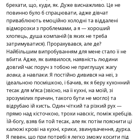
брехати, що, куди, як. Дуже виснажливо. Це не
повинно було б спрацювати, адже дівчат
приваблюють емоційно холодні та віддалені
відморозки з проблемами, а я — хороший
хлопець, душа компаній (в яких не треба
затримуватися). Прорахувався, але де?
Найбільшим випробуванням для мене стало її не
вбити. Адже, як виявилося, наявність людини
довгий час поруч з тобою не приглушує жагу
вовка
, а навпаки. Я постійно дивився на неї, з
ідеальною посмішкою, і бачив, як я беру кухонний
тесак для м’яса (звісно, на її кухні, на моїй, зі
зрозумілих причин, такого бути не могло) та
відрубаю їй кисть. Один чіткий та різкий рух —
прямо над кісточкою, трохи навскіс, поміж хребців.
Їй-богу, взяв би той тесак, але як потім пояснити ці
калюжі крові на кухні, крики, звинувачення, дурка.
Я певен, що при потребі я легко зможу косити під