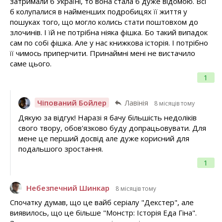
затримали б Україні, то вона стала б дуже відомою. Всі
б колупалися в найменших подробицях її життя у
пошуках того, що могло колись стати поштовхом до
злочинів. І їй не потрібна ніяка фішка. Бо такий випадок
сам по собі фішка. Але у нас книжкова історія. І потрібно
її чимось приперчити. Принаймні мені не вистачило
саме цього.
1
Чіпований Бойлер
Лавінія
8 місяців тому
Дякую за відгук! Наразі я бачу більшість недоліків
свого твору, обов'язково буду допрацьовувати. Для
мене це перший досвід але дуже корисний для
подальшого зростання.
1
Небезпечний Шинкар
8 місяців тому
Спочатку думав, що це вайб серіалу "Декстер", але
виявилось, що це більше "Монстр: Історія Еда Гіна".