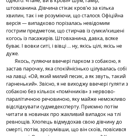
одного: «Пане, ви в крові!» Шум, гамір,
штовханина. Дівчина стікає кров’ю за кілька
хвилин, так і не розуміючи, що сталося. Офіційна
версія — випадково порізалась невідомим
гострим предметом, що стирчав із сумки/кишені
когось із пасажирів. Штовханина, давка, всяке
буває. І вовки ситі, і вівці … ну, якісь цілі, якісь не
дуже.
Якось, гуляючи ввечері парком з собакою, я
застав парочку, яка спокійнісінько цілувалась собі
на лавці. «Ой, який милий песик, а як звуть, такий
гарненький». Звісно, я не виходжу ввечері гуляти з
собакою без кількох «помічників» з нервово-
паралітичною речовиною, яку майже неможливо
відслідкувати судмедексперту. Приємно потім
читати в новинах про жахливий випадок на тлі
ревнощів. Хлопець відмудохав свою дівчину до
смерті, потім, зрозумівши, що він скоїв, повісився