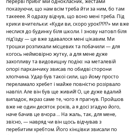
перерві прибіг мій однокласник, жестами
показуючи, що нам всім треба йти за ним, бо там
такееее. Я одразу відчув, що воно мені треба. Під
крики вчительки: «Куди ви, скоро урок!?!?!?» ми вже
неслися до будинку біля школи. І знову натовп біля
під’їзду — це вже здавалося мені цікавим. Ми
трошки розпихали місцевих та побачили — для
когось неймовірно жутку, а для мене дуже
захопливу та видовищну подію: на металевій
опорі парканчику звисав по обидві сторони
хлопчина. Удар був такої сили, що йому просто
переламало хребет і майже повністю розірвало
навпіл. Але він був ще живий! О, це дуже вдалий
випадок, якраз саме те, чого я прагнув. Пройшов
вже не один десяток років, а я досі згадую його,
наче бачив це вчора … На жаль, так, для мене,
звісно, — навряд чи він щось відчував з
перебитим хребтом. Його кінцівки звисали по