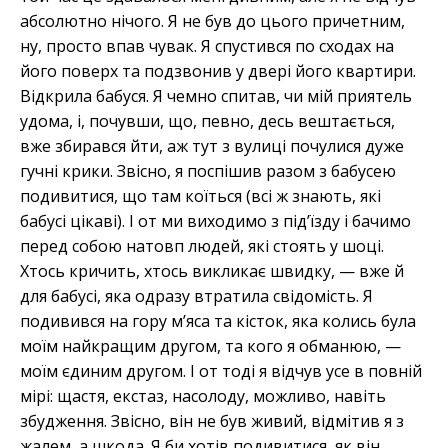
абсолютно нічого. Я не був до цього причетним,
ну, просто впав чувак. Я спустився по сходах на
його поверх та подзвонив у двері його квартири.
Відкрила бабуся. Я чемно спитав, чи мій приятель
удома, і, почувши, що, певно, десь вештається,
вже збирався йти, аж тут з вулиці почулися дуже
гучні крики. Звісно, я поспішив разом з бабусею
подивитися, що там коїться (всі ж знають, які
бабусі цікаві). І от ми виходимо з під’їзду і бачимо
перед собою натовп людей, які стоять у шоці.
Хтось кричить, хтось викликає швидку, — вже й
для бабусі, яка одразу втратила свідомість. Я
подивився на гору м’яса та кісток, яка колись була
моїм найкращим другом, та кого я обманюю, —
моїм єдиним другом. І от тоді я відчув усе в повній
мірі: щастя, екстаз, насолоду, можливо, навіть
збудження. Звісно, він не був живий, відмітив я з
жалем, а шкода. Я би хотів подивитися, як він