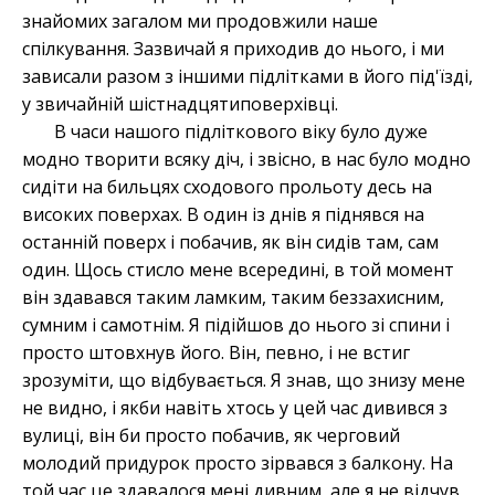
знайомих загалом ми продовжили наше
спілкування. Зазвичай я приходив до нього, і ми
зависали разом з іншими підлітками в його під'їзді,
у звичайній шістнадцятиповерхівці.
В часи нашого підліткового віку було дуже
модно творити всяку діч, і звісно, в нас було модно
сидіти на бильцях сходового прольоту десь на
високих поверхах. В один із днів я піднявся на
останній поверх і побачив, як він сидів там, сам
один. Щось стисло мене всередині, в той момент
він здавався таким ламким, таким беззахисним,
сумним і самотнім. Я підійшов до нього зі спини і
просто штовхнув його. Він, певно, і не встиг
зрозуміти, що відбувається. Я знав, що знизу мене
не видно, і якби навіть хтось у цей час дивився з
вулиці, він би просто побачив, як черговий
молодий придурок просто зірвався з балкону. На
той час це здавалося мені дивним, але я не відчув