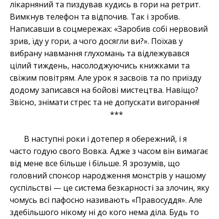
лікарняний та пиздував кудись в гори на ретрит.
Вимкнув телефон та відпочив. Так і зробив.
Написавши в соцмережах: «Заробив собі нервовий
зрив, їду у гори, а чого досягли ви?». Поїхав у
вибрану навмання глухомань та відлежувався
цілий тиждень, насолоджуючись книжками та
свіжим повітрям. Але урок я засвоїв та по приїзду
додому записався на бойові мистецтва. Навіщо?
Звісно, знімати стрес та не допускати вигорання!
***
В наступні роки і дотепер я обережний, і я
часто годую свого Вовка. Адже з часом він вимагає
від мене все більше і більше. Я зрозумів, що
головний спонсор народження монстрів у нашому
суспільстві — це система безкарності за злочин, яку
чомусь всі пафосно називають «Правосуддя». Але
здебільшого нікому ні до кого нема діла. Будь то