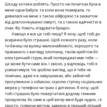
Шкоду котики роблять. Просто на початках була в
мене одна бабуся, та коли вона помирала, то
дивилася на мене з такою ейфорією та захватом
від довгоочікуваної смерті, та з такою вдячністю в
очах. Фу. Навіть згадувати бридко.
Навіщо я все це тобі пишу? Я хочу, щоб тобі до
всирачки було страшно. Щоб кожного разу, коли
ти бачиш на вулиці малознайомого, хорошого та
приємного з вигляду хлопчину, твоїм хребтом біг
електричний струм, який попереджатиме тебе —
це може бути саме він. І звісно, у відповідь тобі я
усміхатимуся. Чи зроблю вигляд, що я тебе не
помічаю, адже я в навушниках, або зайнятий
прогулянкою з собакою, скролю стрічку соціальних
мереж у телефоні чи граю з дитиною. Я хочу, щоб
тобі страшно було повертатися додому темним
провулком, бо саме в цей вечір мені буде нудно, і я
просто, гуляючи містом, заверну в перший-ліпший