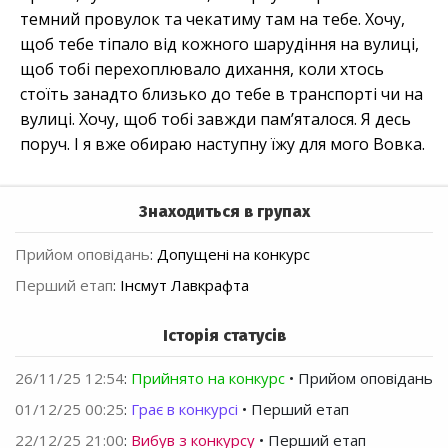
темний провулок та чекатиму там на тебе. Хочу,
щоб тебе тіпало від кожного шарудіння на вулиці,
щоб тобі перехоплювало дихання, коли хтось
стоїть занадто близько до тебе в транспорті чи на
вулиці. Хочу, щоб тобі завжди пам’яталося. Я десь
поруч. І я вже обираю наступну їжу для мого Вовка.
Знаходиться в групах
Прийом оповідань
:
Допущені на конкурс
Перший етап
:
Інсмут Лавкрафта
Історія статусів
26/11/25 12:54
:
Прийнято на конкурс
• Прийом оповідань
01/12/25 00:25
:
Грає в конкурсі
• Перший етап
22/12/25 21:00
:
Вибув з конкурсу
• Перший етап