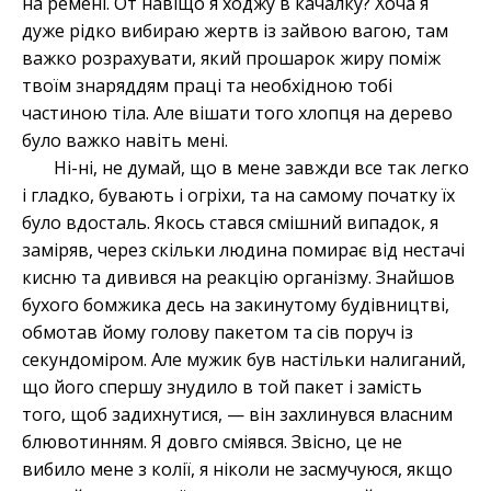
на ремені. От навіщо я ходжу в качалку? Хоча я
дуже рідко вибираю жертв із зайвою вагою, там
важко розрахувати, який прошарок жиру поміж
твоїм знаряддям праці та необхідною тобі
частиною тіла. Але вішати того хлопця на дерево
було важко навіть мені.
Ні-ні, не думай, що в мене завжди все так легко
і гладко, бувають і огріхи, та на самому початку їх
було вдосталь. Якось стався смішний випадок, я
заміряв, через скільки людина помирає від нестачі
кисню та дивився на реакцію організму. Знайшов
бухого бомжика десь на закинутому будівництві,
обмотав йому голову пакетом та сів поруч із
секундоміром. Але мужик був настільки налиганий,
що його спершу знудило в той пакет і замість
того, щоб задихнутися, — він захлинувся власним
блювотинням. Я довго сміявся. Звісно, це не
вибило мене з колії, я ніколи не засмучуюся, якщо