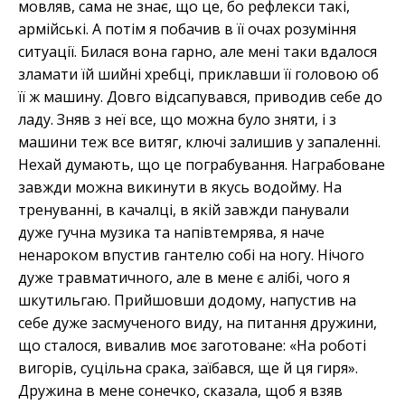
мовляв, сама не знає, що це, бо рефлекси такі,
армійські. А потім я побачив в її очах розуміння
ситуації. Билася вона гарно, але мені таки вдалося
зламати їй шийні хребці, приклавши її головою об
її ж машину. Довго відсапувався, приводив себе до
ладу. Зняв з неї все, що можна було зняти, і з
машини теж все витяг, ключі залишив у запаленні.
Нехай думають, що це пограбування. Награбоване
завжди можна викинути в якусь водойму. На
тренуванні, в качалці, в якій завжди панували
дуже гучна музика та напівтемрява, я наче
ненароком впустив гантелю собі на ногу. Нічого
дуже травматичного, але в мене є алібі, чого я
шкутильгаю. Прийшовши додому, напустив на
себе дуже засмученого виду, на питання дружини,
що сталося, вивалив моє заготоване: «На роботі
вигорів, суцільна срака, заїбався, ще й ця гиря».
Дружина в мене сонечко, сказала, щоб я взяв