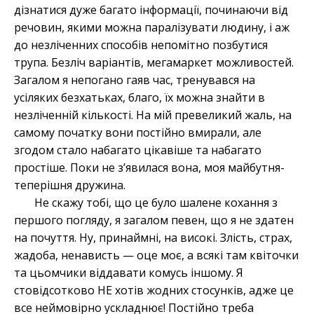
дізнатися дуже багато інформації, починаючи від
речовин, якими можна паралізувати людину, і аж
до незліченних способів непомітно позбутися
трупа. Безліч варіантів, мегамаркет можливостей.
Загалом я непогано гаяв час, тренувався на
усіляких безхатьках, благо, їх можна знайти в
незліченній кількості. На мій превеликий жаль, на
самому початку вони постійно вмирали, але
згодом стало набагато цікавіше та набагато
простіше. Поки не з’явилася вона, моя майбутня-
теперішня дружина.
Не скажу тобі, що це було шалене кохання з
першого погляду, я загалом певен, що я не здатен
на почуття. Ну, принаймні, на високі. Злість, страх,
жадоба, ненависть — оце моє, а всякі там квіточки
та цьомчики віддавати комусь іншому. Я
стовідсотково НЕ хотів жодних стосунків, адже це
все неймовірно ускладнює! Постійно треба