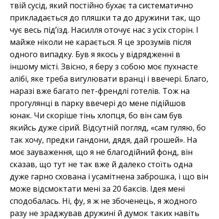
твій сусід, який постійно бухає та систематично
прикладається до пляшки та до дружини так, що
чує весь під’їзд. Насилля оточує нас з усіх сторін. І
майже ніколи не карається. Я це зрозумів після
одного випадку. Був я якось у відрядженні в
іншому місті. Звісно, я беру з собою моє пухнасте
алібі, яке треба вигулювати вранці і ввечері. Благо,
наразі вже багато пет-френдлі готелів. Тож на
прогулянці в парку ввечері до мене підійшов
юнак. Чи скоріше тінь хлопця, бо він сам був
якийсь дуже сірий. Відсутній погляд, «сам гуляю, бо
так хочу, предки гандони, дядя, дай грошей». На
моє зауваження, що я не благодійний фонд, він
сказав, що тут не так вже й далеко стоїть одна
дуже гарно схована і усамітнена заброшка, і що він
може відсмоктати мені за 20 баксів. Ідея мені
сподобалась. Ні, фу, я ж не збоченець, я жодного
разу не зраджував дружині й думок таких навіть