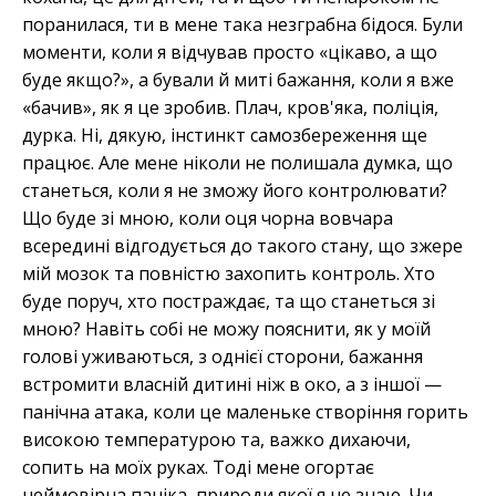
поранилася, ти в мене така незграбна бідося. Були
моменти, коли я відчував просто «цікаво, а що
буде якщо?», а бували й миті бажання, коли я вже
«бачив», як я це зробив. Плач, кров'яка, поліція,
дурка. Ні, дякую, інстинкт самозбереження ще
працює. Але мене ніколи не полишала думка, що
станеться, коли я не зможу його контролювати?
Що буде зі мною, коли оця чорна вовчара
всередині відгодується до такого стану, що зжере
мій мозок та повністю захопить контроль. Хто
буде поруч, хто постраждає, та що станеться зі
мною? Навіть собі не можу пояснити, як у моїй
голові уживаються, з однієї сторони, бажання
встромити власній дитині ніж в око, а з іншої —
панічна атака, коли це маленьке створіння горить
високою температурою та, важко дихаючи,
сопить на моїх руках. Тоді мене огортає
неймовірна паніка, природи якої я не знаю. Чи