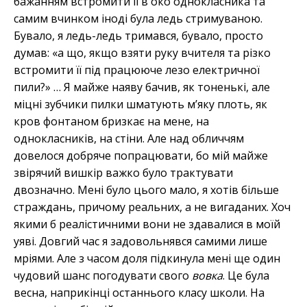
бажанням встромити її в око однокласника та
самим вчинком іноді була ледь стримуваною.
Бувало, я ледь-ледь тримався, бувало, просто
думав: «а що, якщо взяти руку вчителя та різко
встромити її під працююче лезо електричної
пили?» … Я майже наяву бачив, як тоненькі, але
міцні зубчики пилки шматують м’яку плоть, як
кров фонтаном бризкає на мене, на
однокласників, на стіни. Але над обличчям
довелося добряче попрацювати, бо мій майже
звірячий вишкір важко було трактувати
двозначно. Мені було цього мало, я хотів більше
страждань, причому реальних, а не вигаданих. Хоч
якими б реалістичними вони не здавалися в моїй
уяві. Довгий час я задовольнявся самими лише
мріями. Але з часом доля підкинула мені ще один
чудовий шанс погодувати свого
вовка
. Це була
весна, наприкінці останнього класу школи. На