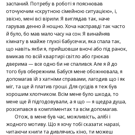
заспаний. Потребу в роботі я пояснював
оточуючим «скрутною сімейною ситуацією», і,
звісно, мені всі вірили. Я виглядав так, наче
гарував денно й нощно. Хоча насправді так часто
й було, бо мав мало часу на сон. Я винайняв
кімнату в майже глухої бабусечки, яка спала так,
що навіть якби я, прийшовши вночі або під ранок,
вмикав по всій квартирі світло або грюкав
дверима — все одно би не спалився. Але я й до
того був обережним. Бабуся мене обожнювала, я
допомагав їй з хатніми справами, лагодив що і як
міг, та ще й платив гроші. Для сусідів я теж був
хорошим хлопчиком. Всім мене було шкода, то
мене ще й підгодовували, а я що — я щедра душа,
розсипався в компліментах та всім допомагав.
Отож, в мене був час, можливість, алібі і
жодного мотиву. Що я хочу тобі сказати: наразі,
читаючи книги та дивлячись кіно, ти можеш