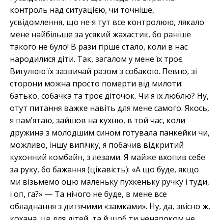
контроль над ситуацією, чи точніше,
усвідомлення, що не я тут все контролюю, лякало
мене найбільше за усякий жахастик, бо раніше
такого не було! В рази гірше стало, коли в нас
народилися діти. Так, загалом у мене їх троє.
Вигулюю їх зазвичай разом з собакою. Певно, зі
сторони можна просто померти від милоти:
батько, собачка та троє діточок. Чи я їх люблю? Ну,
отут питання важке навіть для мене самого. Якось,
я пам’ятаю, зайшов на кухню, в той час, коли
дружина з молодшим сином готувала панкейки чи,
можливо, іншу випічку, я побачив відкритий
кухонний комбайн, з лезами. Я майже вхопив себе
за руку, бо бажання (цікавість): «А що буде, якщо
ми візьмемо оцю маленьку пухкеньку ручку і туди,
і оп, га?» — Та нічого не буде, в мене все
обладнання з дитячими «замками». Ну, да, звісно ж,
кохана, це для дітей, та й щоб ти ненароком не