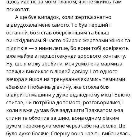
щось йде не за моїм планом, я ж не якийсь там
психопат.
А ще був випадок, коли жертва знатно
відмудохала мене самого. То був перший і
останній, бо я став обережнішим та більш
винахідливим. Я часто обираю жертвами жінок та
підлітків — з ними легше, бо вони тобі довіряють
вже майже з першої секунди зорового контакту.
Ну, що я можу зробити, моя усміхнена мармиза
завжди викликає в людей довіру. І от одного
вечора я йшов на тренування якимись темними
єбєнями і побачив дівчину, яка стояла біля
відкритої машини у дуже відлюдному місці. Звісно,
спитав, чи потрібна допомога, розговорилися, і
коли я вже думав був задушити її захватом з-за
спини та обхопив за шию, вона одним різким
рухом перекинула мене через себе на землю. Це
було дуже боляче. Спершу вона навіть вибачилась,