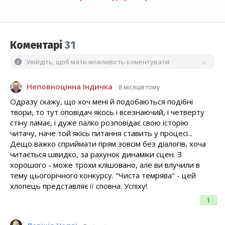
Коментарі
31
Увійдіть, щоб мати можливість коментувати
Неповноцінна Індичка
8 місяців тому
Одразу скажу, що хоч мені й подобаються подібні
твори, то тут оповідач якось і всезнаючий, і четверту
стіну ламає, і дуже палко розповідає свою історію
читачу, наче той якісь питання ставить у процесі...
Дещо важко сприймати прям зовсім без діалогів, хоча
читається швидко, за рахунок динаміки сцен. З
хорошого - може трохи клішовано, але ви влучили в
тему цьогорічного конкурсу. "Чиста темрява" - цей
хлопець представляє її сповна. Успіху!
1