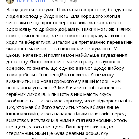
Лавінія Уотлі
8 місяців тому
Вашу ідею я зрозумів. Показати в жорстокій, бездушній
людині холодну буденність. Для хорошого хлопця
чиєсь життя це просто чергова вилазка за краплею
адреналіну та дрібкою дофаміну. Ніяких мотивів, ніяких
помст, ніякої логіки, за якою можна прорахувати його
ходи та вберегтися. Загалом це притаманно переважній
більшості маніяків — на них ніколи не думають. У
цьому, напевно, й полягає моє найбільше зауваження
до тексту. Якщо ви колись мали справу з науковою
сферою, то знаєте, що однією з вимог щодо вибору
теми роботи є її потенційна новизна. Я не можу
визначити, що новаторського є у вашій історії. Чим
оповідання унікальне? Ми бачили сотні становлень
серійних лиходіїв. Більшість з них мають якусь
особливість — хтось має харизму, якою підкорює навіть
тих, хто мав би його засудити, хтось вбиває лише
інших маніяків, хтось нападає тільки на юнаків, перед
вбивством вступаючи з ними в статеві зносини, хтось
ще щось, хтось ще щось. Ваш персонаж надто
стерильний. Якби це була реальна особа, яку