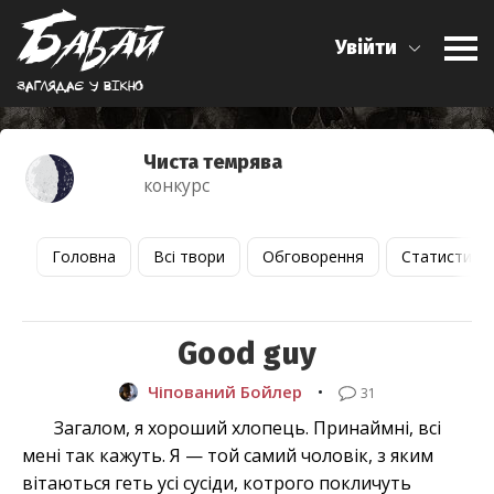
Увійти
Заглядає у вiкно
Чиста темрява
конкурс
Головна
Всі твори
Обговорення
Статистика
Good guy
Чіпований Бойлер
•
31
Загалом, я хороший хлопець. Принаймні, всі
мені так кажуть. Я — той самий чоловік, з яким
вітаються геть усі сусіди, котрого покличуть