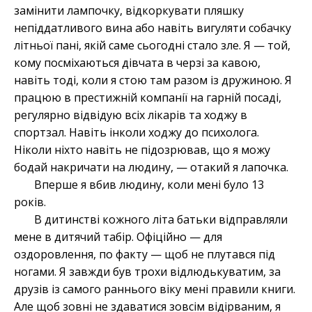
замінити лампочку, відкоркувати пляшку
непіддатливого вина або навіть вигуляти собачку
літньої пані, якій саме сьогодні стало зле. Я — той,
кому посміхаються дівчата в черзі за кавою,
навіть тоді, коли я стою там разом із дружиною. Я
працюю в престижній компанії на гарній посаді,
регулярно відвідую всіх лікарів та ходжу в
спортзал. Навіть інколи ходжу до психолога.
Ніколи ніхто навіть не підозрював, що я можу
бодай накричати на людину, — отакий я лапочка.
Вперше я вбив людину, коли мені було 13
років.
В дитинстві кожного літа батьки відправляли
мене в дитячий табір. Офіційно — для
оздоровлення, по факту — щоб не плутався під
ногами. Я завжди був трохи відлюдькуватим, за
друзів із самого раннього віку мені правили книги.
Але щоб зовні не здаватися зовсім відірваним, я