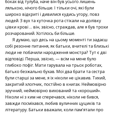
боках від тулуба, наче він був усього лишень
лялькою, нічого більше. І тільки очі, які були
широко відкриті і дивилися кудись угору, повз
людей. З вух та куточка рота стікали на долівку
цівки крові … він, звісно, страждав, але я був трохи
розчарований. Хотілось би більше.
Я думаю, що десь на цьому моменті ти задаєш
собі резонне питання, як батьки, вчителі та близькі
люди не побачили народження монстра? Тут є дві
відповіді. Перша, звісно, — всім на мене було
глибоко пофіг. Мати гарувала на трьох роботах,
батько безжально бухав. Мої два брати та сестра
були старші за мене, я їх ніколи не цікавив. Тихий,
закритий хлопчик, постійно в книгах. Неймовірно
зручний, неймовірно вихований та «хороший».
Ніколи ні з ким не сперечався, ніколи не бився,
завжди посміхався, любив вуличних цуциків та
літературу. Батьки вважали, коли пам'ятали про