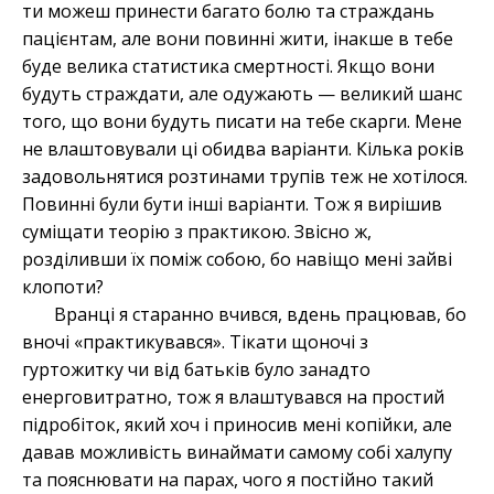
ти можеш принести багато болю та страждань
пацієнтам, але вони повинні жити, інакше в тебе
буде велика статистика смертності. Якщо вони
будуть страждати, але одужають — великий шанс
того, що вони будуть писати на тебе скарги. Мене
не влаштовували ці обидва варіанти. Кілька років
задовольнятися розтинами трупів теж не хотілося.
Повинні були бути інші варіанти. Тож я вирішив
суміщати теорію з практикою. Звісно ж,
розділивши їх поміж собою, бо навіщо мені зайві
клопоти?
Вранці я старанно вчився, вдень працював, бо
вночі «практикувався». Тікати щоночі з
гуртожитку чи від батьків було занадто
енерговитратно, тож я влаштувався на простий
підробіток, який хоч і приносив мені копійки, але
давав можливість винаймати самому собі халупу
та пояснювати на парах, чого я постійно такий