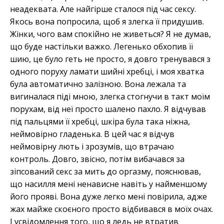
неадеквата. Але найгірше сталося під час сексу.
Якось вона попросила, щоб я злегка її придушив.
Жінки, чого вам спокійно не живеться? Я не думав,
що буде настільки важко. Легенько обхопив її
шию, це було геть не просто, я довго тренувався з
одного поруху ламати шийні хребці, і моя хватка
була автоматично залізною. Вона лежала та
вигиналася піді мною, злегка стогнучи в такт моїм
порухам, від неї просто шалено пахло. Я відчував
під пальцями її хребці, шкіра була така ніжна,
неймовірно гладенька. В цей час я відчув
неймовірну лють і зрозумів, що втрачаю
контроль. Довго, звісно, потім вибачався за
зіпсований секс за мить до оргазму, пояснював,
що насилля мені ненависне навіть у найменшому
його прояві. Вона дуже легко мені повірила, адже
жах майже скоєного просто відбивався в моїх очах.
І усвідомлення того, що я ледь не втратив