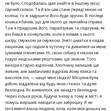
не було. Сподобалась ідея знайти в іншому місці
гарний сховок. Та й він сам стане переді мною на
коліна, то ж задушити його буде зручно. В погляді
юнака я бачив, що для нього це звичайна справа.
Тож я придушив його, паралізував та слідкував, як
він бився в конвульсіях, коли я знімав з нього
шкіру, смужкою за смужкою. Зняті шматки я кидав
пацюкам, що сиділи в куточку та дивилися на мене
сумними оченятами. Ні, свою собаку я ніколи не
годую людськими рештками, ще звикне. Того
вечора я гарно відпочив. Хлопчину залишив ще
живим, але завбачливо відрізав йому язика та
виколов очі, — нащо мені свідки? Місцина була
дійсно віддалена від будь-яких стежок та дуже
безлюдна. Як виявилося, аж занадто безлюдна.
Через кілька років, будучи знову в тому ж місті, я
чомусь вирішив навідати цю заброшку. Я не
сентиментальна людина, хоча, коли моя донька на