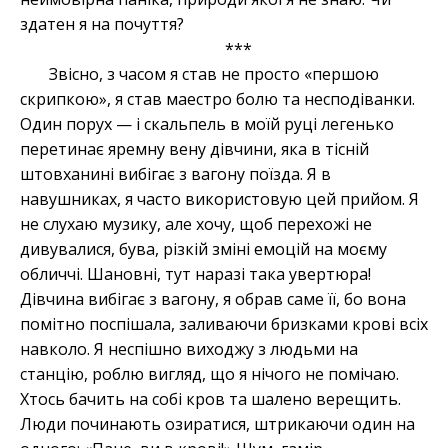
здатен я на почуття?
***
Звісно, з часом я став не просто «першою
скрипкою», я став маестро болю та несподіванки.
Один порух — і скальпель в моїй руці легенько
перетинає яремну вену дівчини, яка в тісній
штовханині вибігає з вагону поїзда. Я в
навушниках, я часто використовую цей прийом. Я
не слухаю музику, але хочу, щоб перехожі не
дивувалися, бува, різкій зміні емоцій на моєму
обличчі. Шановні, тут наразі така увертюра!
Дівчина вибігає з вагону, я обрав саме її, бо вона
помітно поспішала, заливаючи бризками крові всіх
навколо. Я неспішно виходжу з людьми на
станцію, роблю вигляд, що я нічого не помічаю.
Хтось бачить на собі кров та шалено верещить.
Люди починають озиратися, штрикаючи один на