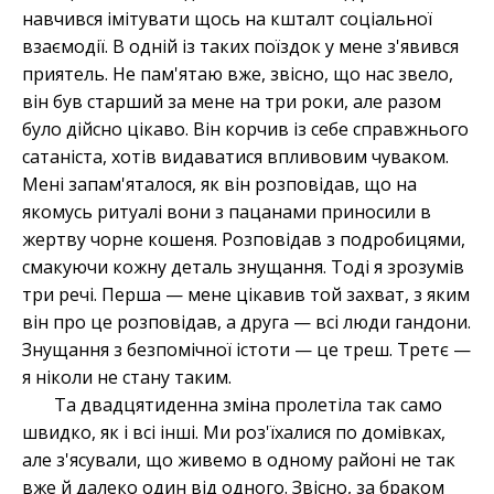
навчився імітувати щось на кшталт соціальної
взаємодії. В одній із таких поїздок у мене з'явився
приятель. Не пам'ятаю вже, звісно, що нас звело,
він був старший за мене на три роки, але разом
було дійсно цікаво. Він корчив із себе справжнього
сатаніста, хотів видаватися впливовим чуваком.
Мені запам'яталося, як він розповідав, що на
якомусь ритуалі вони з пацанами приносили в
жертву чорне кошеня. Розповідав з подробицями,
смакуючи кожну деталь знущання. Тоді я зрозумів
три речі. Перша — мене цікавив той захват, з яким
він про це розповідав, а друга — всі люди гандони.
Знущання з безпомічної істоти — це треш. Третє —
я ніколи не стану таким.
Та двадцятиденна зміна пролетіла так само
швидко, як і всі інші. Ми роз'їхалися по домівках,
але з'ясували, що живемо в одному районі не так
вже й далеко один від одного. Звісно, за браком