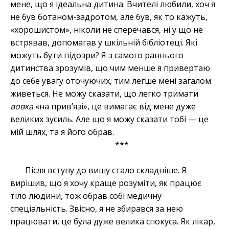
мене, що я ідеальна дитина. Вчителі любили, хоч я
не був ботаном-задротом, але був, як то кажуть,
«хорошистом», ніколи не сперечався, ні у що не
встрявав, допомагав у шкільній бібліотеці. Які
можуть бути підозри? Я з самого раннього
дитинства зрозумів, що чим менше я привертаю
до себе увагу оточуючих, тим легше мені загалом
живеться. Не можу сказати, що легко тримати
вовка
«на прив’язі», це вимагає від мене дуже
великих зусиль. Але що я можу сказати тобі — це
мій шлях, та я його обрав.
***
Після вступу до вишу стало складніше. Я
вирішив, що я хочу краще розуміти, як працює
тіло людини, тож обрав собі медичну
спеціальність. Звісно, я не збирався за нею
працювати, це була дуже велика спокуса. Як лікар,