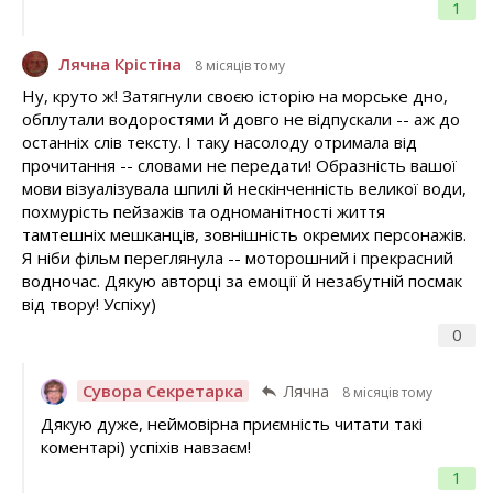
1
Лячна Крістіна
8 місяців тому
Ну, круто ж! Затягнули своєю історію на морське дно,
обплутали водоростями й довго не відпускали -- аж до
останніх слів тексту. І таку насолоду отримала від
прочитання -- словами не передати! Образність вашої
мови візуалізувала шпилі й нескінченність великої води,
похмурість пейзажів та одноманітності життя
тамтешніх мешканців, зовнішність окремих персонажів.
Я ніби фільм переглянула -- моторошний і прекрасний
водночас. Дякую авторці за емоції й незабутній посмак
від твору! Успіху)
0
Сувора Секретарка
Лячна
8 місяців тому
Дякую дуже, неймовірна приємність читати такі
коментарі) успіхів навзаєм!
1