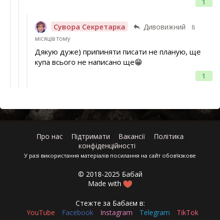
1
Сувора Секретарка
Дивовижний
8
місяців тому
Дякую дуже) припиняти писати не планую, ще
купа всього не написано ще😁
1
Про нас
Підтримати
Вакансії
Політика
конфіденційності
У разі використання матеріалів посилання на сайт обов'язкове
© 2018-2025 Бабай
Made with
Стежте за Бабаєм в:
YouTube
Facebook
Instagram
Telegram
TikTok