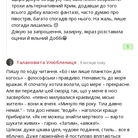
трохи альтернативний Крим, додавши до того
всього дрібку власної фантазії, часто думаю про
півострів, багато спогадів про нього. На жаль, лише
спогади лишились 😔
Дякую за запрошення, зазирну, якраз розставила
оцінки й вільний Доббі😁
1
Талановита Улюблениця
8 місяців тому
Пишу по ходу читання. «Бо і ми лише планктон для
когось» - філософськи і правдиво. Ненависть до моря
вражає. Я спочатку хотіла волати, що мере – прекрасне.
Але ви передали цей сморід так, що у мене в носі
засвербіло. «певно милувалися краєвидом, міські
жителі» - вони ж вчені. «Минуло пів року. Тіла давно
немає.” - тіла досі немає. “води́!» - наголоси краще
прибирати. «Як не можеш знайти мертвого — варто
шукати живих» - гарно. «Затим», «аякже!».
Цілком: дуже цікава ідея, чудове подання, стиль… все в
яблучко. Дуже гармонійно й поступово вплітаються