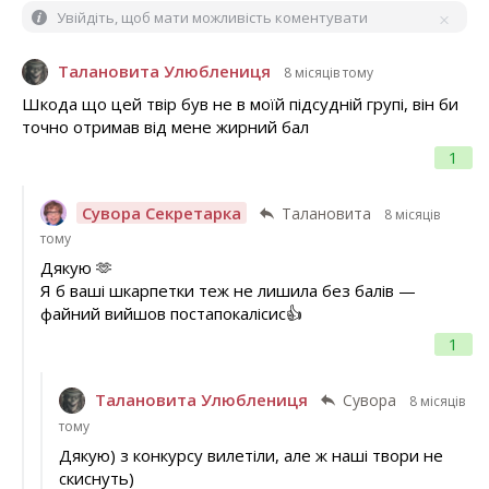
Увійдіть, щоб мати можливість коментувати
Талановита Улюблениця
8 місяців тому
Шкода що цей твір був не в моїй підсудній групі, він би
точно отримав від мене жирний бал
1
Сувора Секретарка
Талановита
8 місяців
тому
Дякую 🫶
Я б ваші шкарпетки теж не лишила без балів —
файний вийшов постапокалісис👍
1
Талановита Улюблениця
Сувора
8 місяців
тому
Дякую) з конкурсу вилетіли, але ж наші твори не
скиснуть)