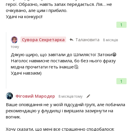
герої. Образно, навіть запах передається. Лія… не
очікувано, але цим і прибило.
Удачі на конкурсі!
1
Сувора Секретарка
Талановита
8 місяців
тому
Дякую щиро, що завітали до Шпилястої Затоки😁
Наголос навмисне поставила, бо без нього фразу
модна прочитати геть інакше🤔
Удачі навзаєм)
1
Фіговий Мародер
8 місяців тому
Ваше оповідання не у моїй підсудній групі, але побачила
рекомендацію у флудилці і вирішила зазирнути на
вогник.
Хочу сказати, що мені все страшенно сподобалося: