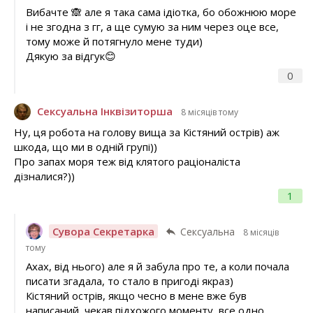
Вибачте 🙈 але я така сама ідіотка, бо обожнюю море
і не згодна з гг, а ще сумую за ним через оце все,
тому може й потягнуло мене туди)
Дякую за відгук😊
0
Сексуальна Інквізиторша
8 місяців тому
Ну, ця робота на голову вища за Кістяний острів) аж
шкода, що ми в одній групі))
Про запах моря теж від клятого раціоналіста
дізналися?))
1
Сувора Секретарка
Сексуальна
8 місяців
тому
Ахах, від нього) але я й забула про те, а коли почала
писати згадала, то стало в пригоді якраз)
Кістяний острів, якщо чесно в мене вже був
написаний, чекав підхожого моменту, все одно