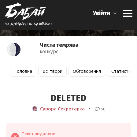
Увійти
Ви думали, це казочки?
Чиста темрява
конкурс
Головна
Всі твори
Обговорення
Статистика
DELETED
Сувора Секретарка
•
50
Текст видалено