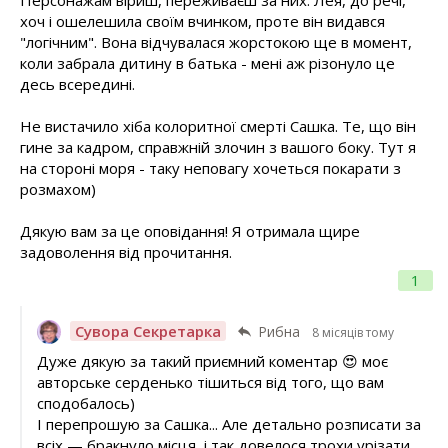
Персонажам віриш, переживаєш за них. Лея, до речі,
хоч і ошелешила своїм вчинком, проте він видався
"логічним". Вона відчувалася жорстокою ще в момент,
коли забрала дитину в батька - мені аж різонуло це
десь всередині.
Не вистачило хіба колоритної смерті Сашка. Те, що він
гине за кадром, справжній злочин з вашого боку. Тут я
на стороні моря - таку неповагу хочеться покарати з
розмахом)
Дякую вам за це оповідання! Я отримала щире
задоволення від прочитання.
1
Сувора Секретарка
Рибна
8 місяців тому
Дуже дякую за такий приємний коментар 😍 моє
авторське серденько тішиться від того, що вам
сподобалось)
І перепрошую за Сашка... Але детально розписати за
всіх — бракнуло місця, і так довелося трохи урізати