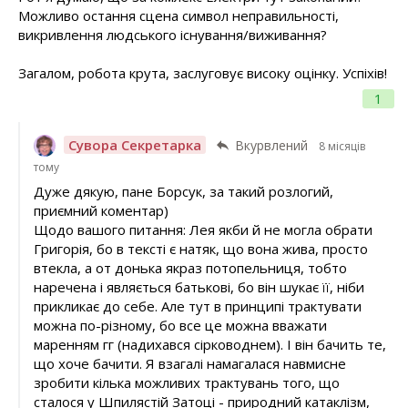
Можливо остання сцена символ неправильності,
викривлення людського існування/виживання?
Загалом, робота крута, заслуговує високу оцінку. Успіхів!
1
Сувора Секретарка
Вкурвлений
8 місяців
тому
Дуже дякую, пане Борсук, за такий розлогий,
приємний коментар)
Щодо вашого питання: Лея якби й не могла обрати
Григорія, бо в тексті є натяк, що вона жива, просто
втекла, а от донька якраз потопельниця, тобто
наречена і являється батькові, бо він шукає її, ніби
прикликає до себе. Але тут в принципі трактувати
можна по-різному, бо все це можна вважати
маренням гг (надихався сірководнем). І він бачить те,
що хоче бачити. Я взагалі намагалася навмисне
зробити кілька можливих трактувань того, що
сталося у Шпилястій Затоці - природний катаклізм,