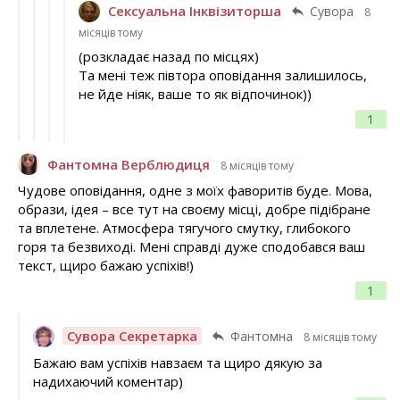
Сексуальна Інквізиторша
Сувора
8
місяців тому
(розкладає назад по місцях)
Та мені теж півтора оповідання залишилось,
не йде ніяк, ваше то як відпочинок))
1
Фантомна Верблюдиця
8 місяців тому
Чудове оповідання, одне з моїх фаворитів буде. Мова,
образи, ідея – все тут на своєму місці, добре підібране
та вплетене. Атмосфера тягучого смутку, глибокого
горя та безвиході. Мені справді дуже сподобався ваш
текст, щиро бажаю успіхів!)
1
Сувора Секретарка
Фантомна
8 місяців тому
Бажаю вам успіхів навзаєм та щиро дякую за
надихаючий коментар)