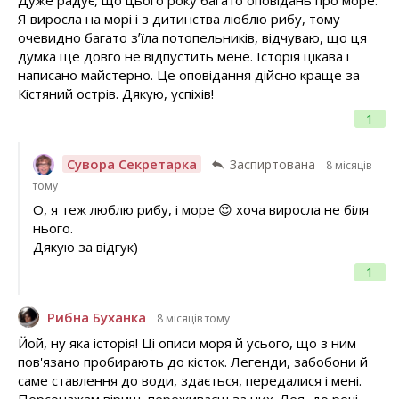
Дуже радує, що цього року багато оповідань про море.
Я виросла на морі і з дитинства люблю рибу, тому
очевидно багато зʼїла потопельників, відчуваю, що ця
думка ще довго не відпустить мене. Історія цікава і
написано майстерно. Це оповідання дійсно краще за
Кістяний острів. Дякую, успіхів!
1
Сувора Секретарка
Заспиртована
8 місяців
тому
О, я теж люблю рибу, і море 😍 хоча виросла не біля
нього.
Дякую за відгук)
1
Рибна Буханка
8 місяців тому
Йой, ну яка історія! Ці описи моря й усього, що з ним
пов'язано пробирають до кісток. Легенди, забобони й
саме ставлення до води, здається, передалися і мені.