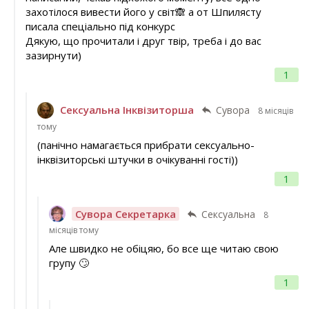
захотілося вивести його у світ🙈 а от Шпилясту
писала спеціально під конкурс
Дякую, що прочитали і друг твір, треба і до вас
зазирнути)
1
Сексуальна Інквізиторша
Сувора
8 місяців
тому
(панічно намагається прибрати сексуально-
інквізиторські штучки в очікуванні гості))
1
Сувора Секретарка
Сексуальна
8
місяців тому
Але швидко не обіцяю, бо все ще читаю свою
групу 🙄
1