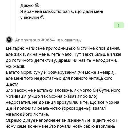
Дякую 🤗
Я вражена кількістю балів, що дали мені
учасники 🥹
1
Anonymous #9654
8 місяців тому
Це гарно написане пригодницько містичне оповідання,
але жахів, як на мене, геть мало. Тут текст більше тяжіє
до готичного детективу, драми чи навіть мелодрами,
ніж жахів.
Багато моря, суму й розчарування (чи може зневіри),
але мені того недостатньо для повного читацького
щастя.
Зло також не настільки зловісне, як могло би бути, його
мотивація (якщо так можна сказати про зло)
недостатня, не до кінця зрозуміла, а те, що все можна
ще й пояснити реальністю (сірководень), взагалі
нівелює його як таке.
Окремо дивує непояснене зникнення Леї з дитиною і
чому саме вони начебто почали нову серію втоплень,