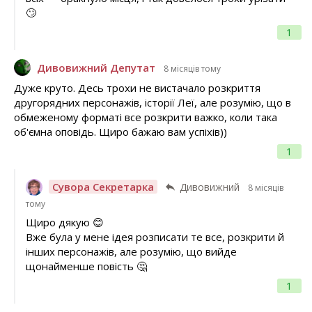
🙄
1
Дивовижний Депутат
8 місяців тому
Дуже круто. Десь трохи не вистачало розкриття
другорядних персонажів, історії Леї, але розумію, що в
обмеженому форматі все розкрити важко, коли така
об'ємна оповідь. Щиро бажаю вам успіхів))
1
Сувора Секретарка
Дивовижний
8 місяців
тому
Щиро дякую 😊
Вже була у мене ідея розписати те все, розкрити й
інших персонажів, але розумію, що вийде
щонайменше повість 🤔
1