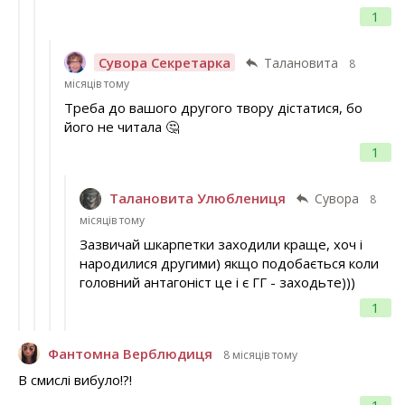
1
Сувора Секретарка
Талановита
8
місяців тому
Треба до вашого другого твору дістатися, бо
його не читала 🤔
1
Талановита Улюблениця
Сувора
8
місяців тому
Зазвичай шкарпетки заходили краще, хоч і
народилися другими) якщо подобається коли
головний антагоніст це і є ГГ - заходьте)))
1
Фантомна Верблюдиця
8 місяців тому
В смислі вибуло!?!