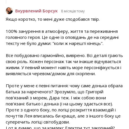
Вкурвлений Борсук
8 місяців тому
Якщо коротко, то мені дуже сподобався твір.
100% занурення в атмосферу, життя та переживання
головного героя. Це одне із оповідань де на середині
тексту не було думки: "коли ж нарешті кінець".
Все побудовано гармонійно, вивірено. Всі деталі грають
свою роль. Кожен персонаж так чи інакше відчувається
живим. У певний момент навіть море персоніфікується і
виявляється черевом/домом для скорпени.
Проте у мене є певні питання: чому саме донька обрала
батька за нареченого? Зрозуміло, що Григорій
пов'язаний з морем, Дара теж. І між собою вони
пов'язані: батько і донька (і на цьому здається все).
Проте з одного боку, по логіці розкриття взаємодій і
почуттів Лея вписалась би краще, але з іншого боку це
суперечить логіці світобудови.
І от я думаю, що за комлекс Електри тут закопаний?