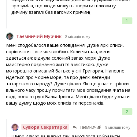
зрозуміла, що люди можуть творити цілковиту
дичину взагалі без вагомих причин(
1
Таємничий Мурчик
8 місяців тому
Мені сподобалося ваше оповідання. Дуже яркі описи,
порівняння - все як я люблю. Коли читала, меня
здається аж відчула солоний запах моря. Дуже
майстерно поєднання життя з містикою. Дуже
моторошно описаний батько у сні Григория. Напевне
йдеться про Чорне море, та про деякі легенди
татарського народу? Дуже цікаво. Як що у вас е трішки
вільного часу прошу прочитати мое оповідання Фата на
воді, воно в групі Балка Ірвінга. Мені цікаво буде узнати
вашу думку щодо моїх описів та персонажів.
2
Сувора Секретарка
Таємничий
8 місяців тому
Щиро дякую за відгук) так, захотілося зобразити