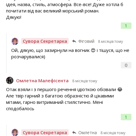
ідея, назва, стиль, атмосфера. Все-все! Дуже хотіла б
почитати від вас великий морський роман.
Дякую!
1
Сувора Секретарка
Фіговий
8 місяців тому
Ой, дякую, що зазирнули на вогник 😍 і тішуся, що не
розчарувалися)
0
Омлетна Малефісента
8 місяців тому
Отак взяли і з першого речення ідіоткою обізвали 😂
Але твір гарний з багатою образністю й цікавими
мітами, гарно витриманий стилістично. Мені
сподобалось
1
Сувора Секретарка
Омлетна
8 місяців тому