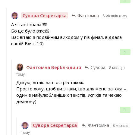
1
Сувора Секретарка
Фантомна
8 місяців тому
А я так і знала 🙈
Бо це було вже🫠
Вас вітаю з подвійним виходом у пів фінал, віддала
вашій Блясі 10)
1
Фантомна Верблюдиця
Сувора
8 місяців
тому
Дякую, вітаю ваш острів також.
Просто хочу, щоб ви знали, що для мене затока –
один з найулюбленіших текстів. Успіхів та чекаю
деанону)
1
Сувора Секретарка
Фантомна
8 місяців
тому