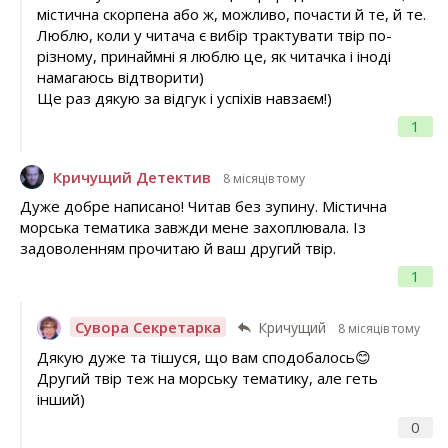
містична скорпена або ж, можливо, почасти й те, й те.
Люблю, коли у читача є вибір трактувати твір по-
різному, принаймні я люблю це, як читачка і іноді
намагаюсь відтворити)
Ще раз дякую за відгук і успіхів навзаєм!)
1
Кричущий Детектив
8 місяців тому
Дуже добре написано! Читав без зупину. Містична
морська тематика завжди мене захоплювала. Із
задоволенням прочитаю й ваш другий твір.
1
Сувора Секретарка
Кричущий
8 місяців тому
Дякую дуже та тішуся, що вам сподобалось😊
Другий твір теж на морську тематику, але геть
інший)
0