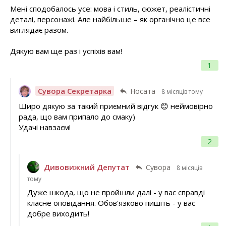
Мені сподобалось усе: мова і стиль, сюжет, реалістичні
деталі, персонажі. Але найбільше – як органічно це все
виглядає разом.
Дякую вам ще раз і успіхів вам!
1
Сувора Секретарка
Носата
8 місяців тому
Щиро дякую за такий приємний відгук 😊 неймовірно
рада, що вам припало до смаку)
Удачі навзаєм!
2
Дивовижний Депутат
Сувора
8 місяців
тому
Дуже шкода, що не пройшли далі - у вас справді
класне оповідання. Обов'язково пишіть - у вас
добре виходить!