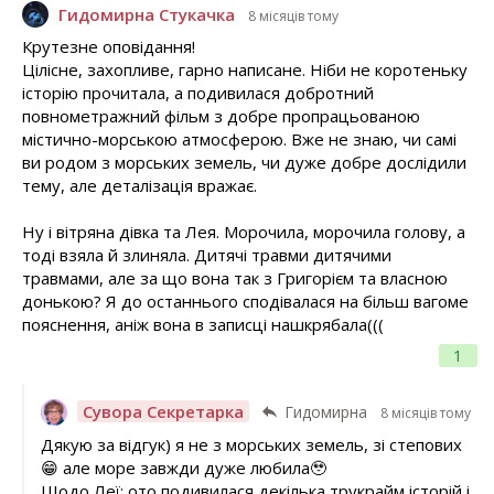
Гидомирна Стукачка
8 місяців тому
Крутезне оповідання!
Цілісне, захопливе, гарно написане. Ніби не коротеньку
історію прочитала, а подивилася добротний
повнометражний фільм з добре пропрацьованою
містично-морською атмосферою. Вже не знаю, чи самі
ви родом з морських земель, чи дуже добре дослідили
тему, але деталізація вражає.
Ну і вітряна дівка та Лея. Морочила, морочила голову, а
тоді взяла й злиняла. Дитячі травми дитячими
травмами, але за що вона так з Григорієм та власною
донькою? Я до останнього сподівалася на більш вагоме
пояснення, аніж вона в записці нашкрябала(((
1
Сувора Секретарка
Гидомирна
8 місяців тому
Дякую за відгук) я не з морських земель, зі степових
😁 але море завжди дуже любила🥹
Щодо Леї: ото подивилася декілька трукрайм історій і