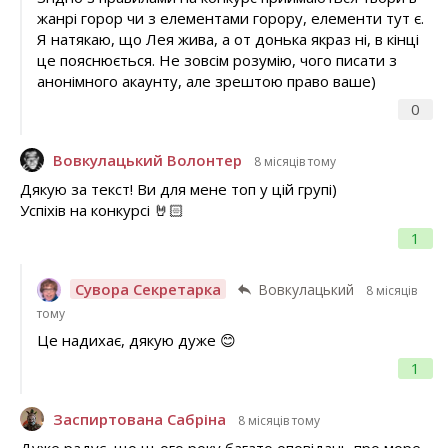
жанрі горор чи з елементами горору, елементи тут є.
Я натякаю, що Лея жива, а от донька якраз ні, в кінці
це пояснюється. Не зовсім розумію, чого писати з
анонімного акаунту, але зрештою право ваше)
0
Вовкулацький Волонтер
8 місяців тому
Дякую за текст! Ви для мене топ у цій групі)
Успіхів на конкурсі 🤘🏻
1
Сувора Секретарка
Вовкулацький
8 місяців
тому
Це надихає, дякую дуже 😊
1
Заспиртована Сабріна
8 місяців тому