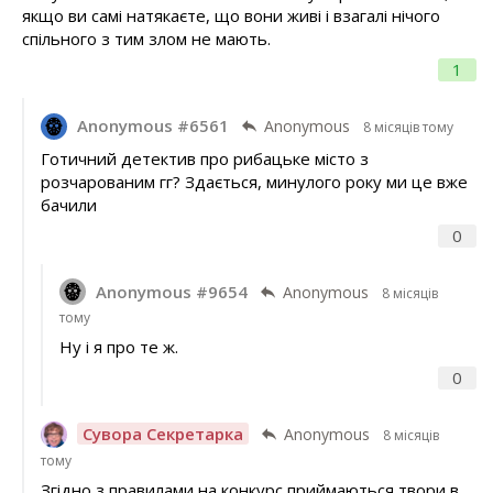
якщо ви самі натякаєте, що вони живі і взагалі нічого
спільного з тим злом не мають.
1
Anonymous #6561
Anonymous
8 місяців тому
Готичний детектив про рибацьке місто з
розчарованим гг? Здається, минулого року ми це вже
бачили
0
Anonymous #9654
Anonymous
8 місяців
тому
Ну і я про те ж.
0
Сувора Секретарка
Anonymous
8 місяців
тому
Згідно з правилами на конкурс приймаються твори в