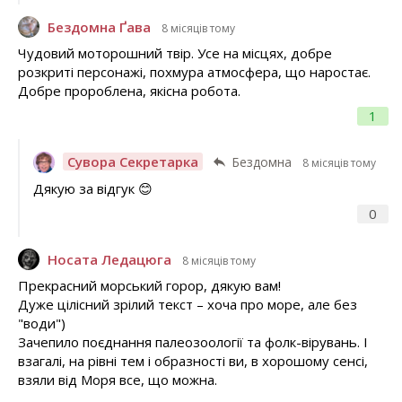
Бездомна Ґава
8 місяців тому
Чудовий моторошний твір. Усе на місцях, добре
розкриті персонажі, похмура атмосфера, що наростає.
Добре пророблена, якісна робота.
1
Сувора Секретарка
Бездомна
8 місяців тому
Дякую за відгук 😊
0
Носата Ледацюга
8 місяців тому
Прекрасний морський горор, дякую вам!
Дуже цілісний зрілий текст – хоча про море, але без
"води")
Зачепило поєднання палеозоології та фолк-вірувань. І
взагалі, на рівні тем і образності ви, в хорошому сенсі,
взяли від Моря все, що можна.