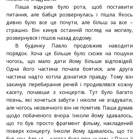
Паша відкрив було рота, щоб поставити
питання, але бабця розвернулась і пішла. Якось
дивно було все це почути, але більш за все –
страшно. Він кинув останній погляд на могилу,
розвернувся і пішов назад додому.
В будинку Павло продовжив наводити
порядок. Хоча це більше було схоже на пошуки
чогось, що мало дати йому більше відповідей.
Одна його частина почала боятися, але друга
частина надто хотіла дізнатися правду. Тому він
закинув перебирання речей і продивлявся кожну
касету, почавши з концертів. Тут було багато
пісень, які хочеться забути і ніколи не згадувати,
але чогось незвичного він не помітив. Паша думав
щодо побаченого вчора. Інколи йому здавалось,
що то був просто фрагмент фільму, накладений
поверх концерту. Інколи йому здавалось, що то
був сон. Але ні – касета була при ньому, і Паша її