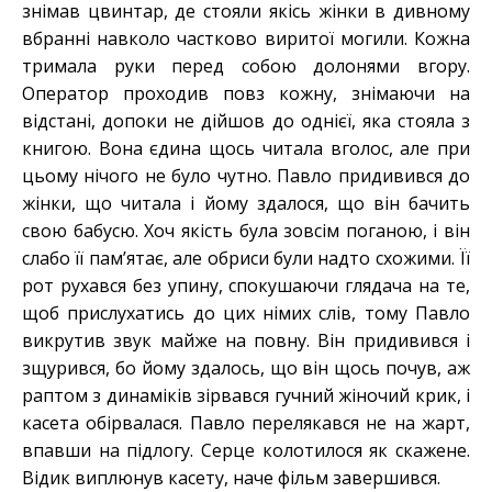
знімав цвинтар, де стояли якісь жінки в дивному
вбранні навколо частково виритої могили. Кожна
тримала руки перед собою долонями вгору.
Оператор проходив повз кожну, знімаючи на
відстані, допоки не дійшов до однієї, яка стояла з
книгою. Вона єдина щось читала вголос, але при
цьому нічого не було чутно. Павло придивився до
жінки, що читала і йому здалося, що він бачить
свою бабусю. Хоч якість була зовсім поганою, і він
слабо її пам’ятає, але обриси були надто схожими. Її
рот рухався без упину, спокушаючи глядача на те,
щоб прислухатись до цих німих слів, тому Павло
викрутив звук майже на повну. Він придивився і
зщурився, бо йому здалось, що він щось почув, аж
раптом з динаміків зірвався гучний жіночий крик, і
касета обірвалася. Павло перелякався не на жарт,
впавши на підлогу. Серце колотилося як скажене.
Відик виплюнув касету, наче фільм завершився.