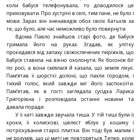
коли бабуся телефонувала, то доводилося це
приховувати. Про зустрічі в селі, тим паче, не було і
мови. Зараз він зненавидів обох своїх батьків за
те, що було, але час неможливо було повернути.
Вдома Павло знайшов старі фото, де бабуся
тримала його на руках. Згадав, як улітку
прокидався від запаху свіжоспечених пиріжків, що
бабуся ставила на вікно охолонути. Як босоніж біг
по росі, а вона сміялася й казала, що земля лікує.
Пам’ятав її шорсткі долоні, що пахли городом, і
тихий голос, який завжди міг його заспокоїти.
Пам’ятав, як в гості заглядала сусідка Лариса
Григорівна і розповідала останні новини та
давала поради.
У її хаті завжди звучала тиша. У тій тиші були її
кроки, її колискові, шелест яблук у кошику і
потріскування старої плитки. Він тоді був малим і
не розумів, що ці миті не повторяться. Тепер, коли