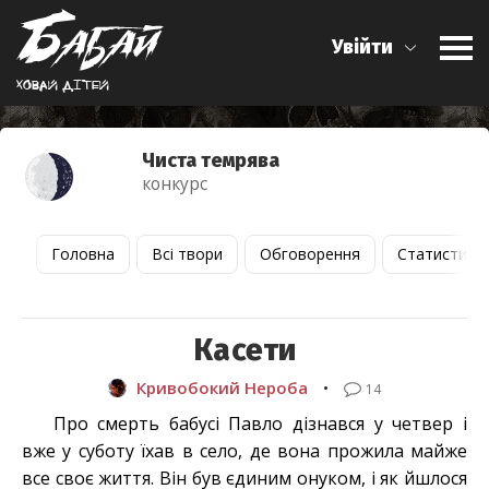
Увійти
Ховай дiтей
Чиста темрява
конкурс
Головна
Всі твори
Обговорення
Статистика
Касети
Кривобокий Нероба
•
14
Про смерть бабусі Павло дізнався у четвер і
вже у суботу їхав в село, де вона прожила майже
все своє життя. Він був єдиним онуком, і як йшлося