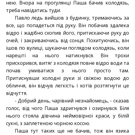
нею. Вчора на прогулянці Паша бачив колодязь,
треба навідатись туди.
Павло ледь вийшов з будинку, тримаючись за
все, що попадеться під руку. Він побачив здалека
відро і жадібно схопив його, притискаючи руку до
очей, і закриваючись від сонця. Похитуючись, він
ішов по вулиці, шукаючи поглядом колодязь, коли
нарешті на нього натикнувся. Він трохи
прискорився, витяг з колодязя повне відро води та
почав умиватися з нього просто там.
Притиснувши холодні руки зі свіжою водою до
обличчя, він відчув легкість і хотів розтягнути це
відчуття.
- Добрий день, чарівний незнайомець, - сказав
голос, від чого Паша здригнувся і озирнувся. Біля
нього стояла дівчина неймовірної краси, у білій
сукні, з заплетеною чорною косою.
Паша тут таких ще не бачив, тож він язика