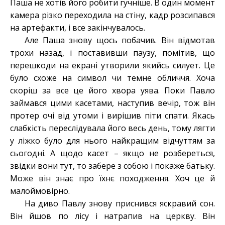
Паша не хотів його робити гучніше. В один момент
камера різко переходила на стіну, кадр розсипався
на артефакти, і все закінчувалось.
Але Паша знову щось побачив. Він відмотав
трохи назад, і поставивши паузу, помітив, що
перешкоди на екрані утворили якийсь силует. Це
було схоже на символ чи темне обличчя. Хоча
скоріш за все це його хвора уява. Поки Павло
займався цими касетами, наступив вечір, тож він
протер очі від утоми і вирішив піти спати. Якась
слабкість переслідувала його весь день, тому лягти
у ліжко було для нього найкращим відчуттям за
сьогодні. А щодо касет – якщо не розбереться,
звідки вони тут, то забере з собою і покаже батьку.
Може він знає про їхнє походження. Хоч це й
малоймовірно.
На диво Павлу знову приснився яскравий сон.
Він йшов по лісу і натрапив на церкву. Він