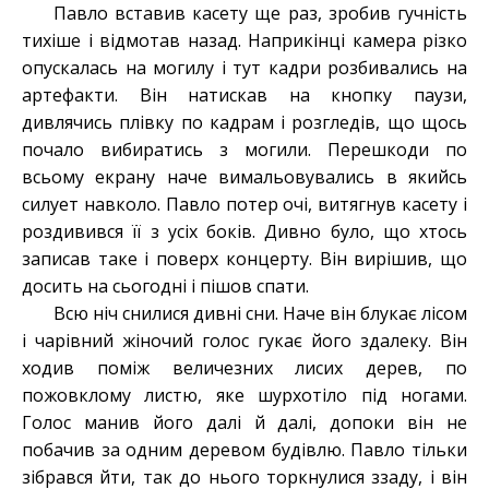
Павло вставив касету ще раз, зробив гучність
тихіше і відмотав назад. Наприкінці камера різко
опускалась на могилу і тут кадри розбивались на
артефакти. Він натискав на кнопку паузи,
дивлячись плівку по кадрам і розгледів, що щось
почало вибиратись з могили. Перешкоди по
всьому екрану наче вимальовувались в якийсь
силует навколо. Павло потер очі, витягнув касету і
роздивився її з усіх боків. Дивно було, що хтось
записав таке і поверх концерту. Він вирішив, що
досить на сьогодні і пішов спати.
Всю ніч снилися дивні сни. Наче він блукає лісом
і чарівний жіночий голос гукає його здалеку. Він
ходив поміж величезних лисих дерев, по
пожовклому листю, яке шурхотіло під ногами.
Голос манив його далі й далі, допоки він не
побачив за одним деревом будівлю. Павло тільки
зібрався йти, так до нього торкнулися ззаду, і він