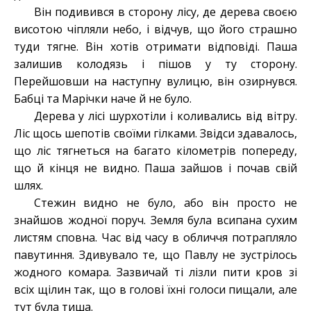
Він подивився в сторону лісу, де дерева своєю
висотою чіпляли небо, і відчув, що його страшно
туди тягне. Він хотів отримати відповіді. Паша
залишив колодязь і пішов у ту сторону.
Перейшовши на наступну вулицю, він озирнувся.
Бабці та Марічки наче й не було.
Дерева у лісі шурхотіли і коливались від вітру.
Ліс щось шепотів своїми гілками. Звідси здавалось,
що ліс тягнеться на багато кілометрів попереду,
що й кінця не видно. Паша зайшов і почав свій
шлях.
Стежин видно не було, або він просто не
знайшов жодної поруч. Земля була всипана сухим
листям сповна. Час від часу в обличчя потрапляло
павутиння. Здивувало те, що Павлу не зустрілось
жодного комара. Зазвичай ті лізли пити кров зі
всіх щілин так, що в голові їхні голоси пищали, але
тут була тиша.