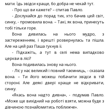
мати. Їдь звідси краще, бо добра не чекай тут.
- Про що ви кажете? – спитав Павло.
- Дослухайся до порад тих, хто бачив цей світ,
синку, - промовила вона. – Такі, як вона, принесуть
тобі тільки горе.
Вона дивилась на нього мудро, з
застереженням, і врешті розвернулась та пішла.
Але на цей раз Паша гукнув її.
- Підкажіть, а тут в селі нема випадково
церкви в лісі?
Вона подивилась знову на нього.
- Ліс у нас великий і повний таємниць, - сказала
вона. – Ти його можеш побачити звідси в тій
стороні. Але деякі двері краще не відкривати,
синку.
«Якась вона надто дивна», - подумав Павло.
«Може ще вихідний на роботі взяти, можна буде з
дівчиною познайомитись поближче».