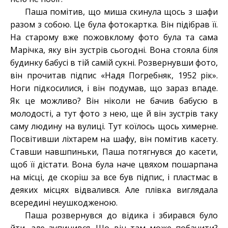
Паша помітив, що миша скинула щось з шафи
разом з собою. Це була фотокартка. Він підібрав її.
На старому вже пожовклому фото була та сама
Марічка, яку він зустрів сьогодні. Вона стояла біля
будинку бабусі в тій самій сукні. Розвернувши фото,
він прочитав підпис «Надя Погребняк, 1952 рік».
Ноги підкосилися, і він подумав, що зараз впаде.
Як це можливо? Він ніколи не бачив бабусю в
молодості, а тут фото з нею, ще й він зустрів таку
саму людину на вулиці. Тут коїлось щось химерне.
Посвітивши ліхтарем на шафу, він помітив касету.
Ставши навшпиньки, Паша потягнувся до касети,
щоб її дістати. Вона була наче цвяхом пошарпана
на місці, де скоріш за все був підпис, і пластмас в
деяких місцях відвалився. Але плівка виглядала
всередині неушкодженою.
Паша розвернувся до відика і збирався було