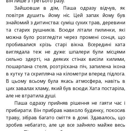
він лише з третього разу.
Зайшовши в дім, Паша одразу відчув, як
повітря душить йому ніс. Цей запах йому був
знайомий з дитинства: суміш сухих трав, деревини
та старих рушників. Всюди літали пилинки, які
можна було розгледіти через промені сонця, що
пробивалися крізь старі вікна. Всередині хата
виглядала теж не дуже: шпалери були місцями
сильно здерті, на деяких стінах висіли килими,
пошарпана стеля, розтріскана піч, запилена ікона
в кутку та скрипляча на кілометри вперед підлога.
В цьому всьому була якась атмосфера, навіть в
цих завалах хламу, який був всюди. Хата постаріла,
але не втратила душі.
Паша одразу прийняв рішення не гаяти час і
прибирати. Він прибрав навколо будинку, покосив
траву, зібрав багато сміття в домі. Здавалось, що
зробив небагато, але це все зайняло майже весь