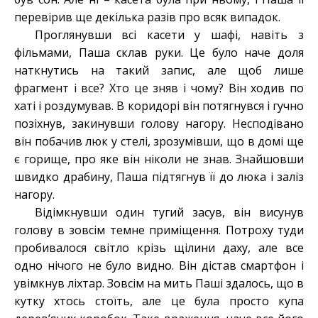
перевірив ще декілька разів про всяк випадок.
Проглянувши всі касети у шафі, навіть з
фільмами, Паша склав руки. Це було наче доля
наткнутись на такий запис, але щоб лише
фрагмент і все? Хто це зняв і чому? Він ходив по
хаті і роздумував. В коридорі він потягнувся і гучно
позіхнув, закинувши голову нагору. Несподівано
він побачив люк у стелі, зрозумівши, що в домі ще
є горище, про яке він ніколи не знав. Знайшовши
швидко драбину, Паша підтягнув її до люка і заліз
нагору.
Відімкнувши один тугий засув, він висунув
голову в зовсім темне приміщення. Потроху туди
пробивалося світло крізь щілини даху, але все
одно нічого не було видно. Він дістав смартфон і
увімкнув ліхтар. Зовсім на мить Паші здалось, що в
кутку хтось стоїть, але це була просто купа