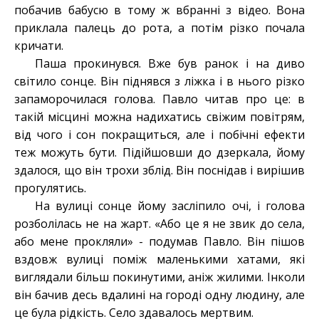
побачив бабусю в тому ж вбранні з відео. Вона
приклала палець до рота, а потім різко почала
кричати.
Паша прокинувся. Вже був ранок і на диво
світило сонце. Він піднявся з ліжка і в нього різко
запаморочилася голова. Павло читав про це: в
такій місцині можна надихатись свіжим повітрям,
від чого і сон покращиться, але і побічні ефекти
теж можуть бути. Підійшовши до дзеркала, йому
здалося, що він трохи зблід. Він поснідав і вирішив
прогулятись.
На вулиці сонце йому засліпило очі, і голова
розболілась не на жарт. «Або це я не звик до села,
або мене прокляли» - подумав Павло. Він пішов
вздовж вулиці поміж маленькими хатами, які
виглядали більш покинутими, аніж жилими. Інколи
він бачив десь вдалині на городі одну людину, але
це була рідкість. Село здавалось мертвим.