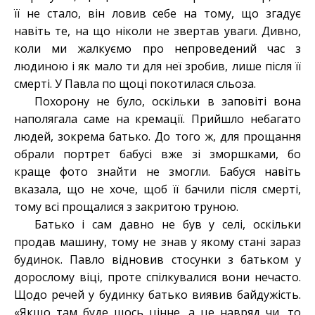
її не стало, він ловив себе на тому, що згадує
навіть те, на що ніколи не звертав уваги. Дивно,
коли ми жалкуємо про непроведений час з
людиною і як мало ти для неї зробив, лише після її
смерті. У Павла по щоці покотилася сльоза.
Похорону не було, оскільки в заповіті вона
наполягала саме на кремації. Прийшло небагато
людей, зокрема батько. До того ж, для прощання
обрали портрет бабусі вже зі зморшками, бо
краще фото знайти не змогли. Бабуся навіть
вказала, що не хоче, щоб її бачили після смерті,
тому всі прощалися з закритою труною.
Батько і сам давно не був у селі, оскільки
продав машину, тому не знав у якому стані зараз
будинок. Павло відновив стосунки з батьком у
дорослому віці, проте спілкувалися вони нечасто.
Щодо речей у будинку батько виявив байдужість.
«Якщо там буде щось цінне, а це навряд чи, то