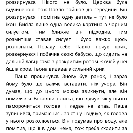
роззирнувся. Нікого не було. Церква була
відчиненою, тож Павло зайшов до середини. Він
роззирнувся і помітив одну деталь – тут не було
ікон. Висіла лише одна велика картина з чорним
силуетом. Чим ближче він підходив, тим
розмитіше ставав силует і було важко щось
розпізнати. Позаду себе Павло почув крик,
розвернувся і побачив свою бабусю, що сидить на
дальній лавці сама з розкритим ротом. З очей у неї
йшла кров, і вона видавала сильний крик.
Паша прокинувся. Знову був ранок, і зараз
йому було ще важче вставати, ніж учора. Він
думав, що до цього можна звикнути, але він
помилявся. Вставши з ліжка, він відчув, як у нього
паморочиться голова і ледве не впав. Паша
зупинився, тримаючись за стіну і відчув, як голова
у нього розколюється. Він подумав про воду, але
помітив, що її в домі нема, тож треба сходити за