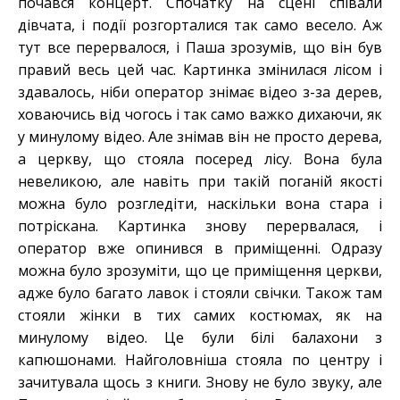
почався концерт. Спочатку на сцені співали
дівчата, і події розгорталися так само весело. Аж
тут все перервалося, і Паша зрозумів, що він був
правий весь цей час. Картинка змінилася лісом і
здавалось, ніби оператор знімає відео з-за дерев,
ховаючись від чогось і так само важко дихаючи, як
у минулому відео. Але знімав він не просто дерева,
а церкву, що стояла посеред лісу. Вона була
невеликою, але навіть при такій поганій якості
можна було розгледіти, наскільки вона стара і
потріскана. Картинка знову перервалася, і
оператор вже опинився в приміщенні. Одразу
можна було зрозуміти, що це приміщення церкви,
адже було багато лавок і стояли свічки. Також там
стояли жінки в тих самих костюмах, як на
минулому відео. Це були білі балахони з
капюшонами. Найголовніша стояла по центру і
зачитувала щось з книги. Знову не було звуку, але