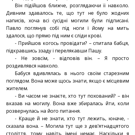
Він підійшов ближче, розглядаючи її навколо.
Дивним здавалось те, що тут не було жодних
написів, хоча всі сусідні могили були підписані.
Павло поглянув собі під ноги і йому на мить
здалося, що прямо під ним є сліди крові.
- Прийшов когось провідати? – спитала бабця,
підкравшись ззаду і перелякавши Пашу.
- Не зовсім, - відповів він. – Я просто
роздивлявся навколо.
Бабуся вдивлялась в нього своїм старезним
поглядом. Вона може щось знати, якщо є місцевим
жителем.
- Ви часом не знаєте, хто тут похований? – він
вказав на могилу. Вона вже збиралась йти, коли
розвернулась на його питання.
- Краще й не знати, хто тут лежить, юначе, -
сказала вона. – Могила тут ще з дев’ятнадцятого
століття, тому навіть імені немає. Наскільки я