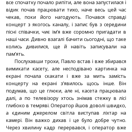
все спочатку почало рипіти, але вона запустилася і
відик почав працювати тихо, наче весь цей час
чекав, поки його нагодують. Почався справді
концерт з якогось каналу, і запис був з середини
пісні співачки, чиє ім’я вже соромно пригадати в
наші часи. Дивно взагалі бачити сьогодні, що таке
колись дивилися, ще й навіть записували на
пам’ять.
Послухавши трохи, Павло встав і вже збирався
вимикати касету, але несподівано картинка на
екрані почала скакати і вже за мить замість
концерту на екрані з’явилось щось інше. Він
подумав, що це глюки, але ні, касета працювала
далі, а по телевізору хтось знімав стежку в лісі
глибоко в темряві. Оператор йшов доволі швидко,
а єдиним джерелом світла виступав ліхтар на
камері. Він важко дихав і це було добре чутно.
Через хвилину кадр перервався, і оператор вже