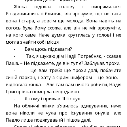
Жінка підняла голову і випрямилася.
Роздивившись її ближче, він зрозумів, що не така
вона і стара, а зовсім ще молода. Вона навіть на
когось була йому схожа, але він не міг зрозуміти,
на кого саме. Наче думка крутилась у голові і не
могла знайти собі місця.
- Вам щось підказати?
- Так, я шукаю дім Надії Погребняк, - сказав
Паша. – Не підкажете, де він тут є? Заблукав трохи.
- Це вам треба ще трохи далі, побачите
синій паркан, і хату з сірим шифером – це воно, -
відповіла жінка. – Але там вам нічого робити, Надія
Григорівна померла нещодавно.
- Я тому і приїхав. Я її онук.
На обличчі жінки з’явилось здивування, наче
вона ніколи не чула про існування онуків, але
Павло лише подякував їй і пішов далі.