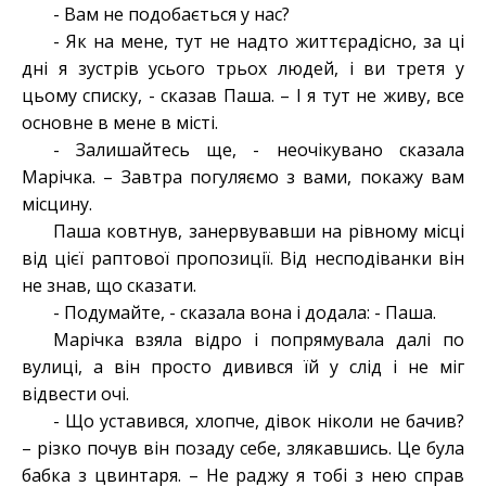
- Вам не подобається у нас?
- Як на мене, тут не надто життєрадісно, за ці
дні я зустрів усього трьох людей, і ви третя у
цьому списку, - сказав Паша. – І я тут не живу, все
основне в мене в місті.
- Залишайтесь ще, - неочікувано сказала
Марічка. – Завтра погуляємо з вами, покажу вам
місцину.
Паша ковтнув, занервувавши на рівному місці
від цієї раптової пропозиції. Від несподіванки він
не знав, що сказати.
- Подумайте, - сказала вона і додала: - Паша.
Марічка взяла відро і попрямувала далі по
вулиці, а він просто дивився їй у слід і не міг
відвести очі.
- Що уставився, хлопче, дівок ніколи не бачив?
– різко почув він позаду себе, злякавшись. Це була
бабка з цвинтаря. – Не раджу я тобі з нею справ