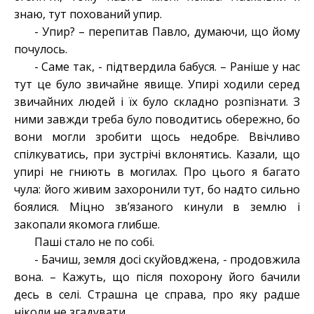
знаю, тут похований упир.
- Упир? – перепитав Павло, думаючи, що йому
почулось.
- Саме так, - підтвердила бабуся. – Раніше у нас
тут це було звичайне явище. Упирі ходили серед
звичайних людей і їх було складно розпізнати. З
ними завжди треба було поводитись обережно, бо
вони могли зробити щось недобре. Ввічливо
спілкуватись, при зустрічі вклонятись. Казали, що
упирі не гниють в могилах. Про цього я багато
чула: його живим захоронили тут, бо надто сильно
боялися. Міцно зв’язаного кинули в землю і
закопали якомога глибше.
Паші стало не по собі.
- Бачиш, земля досі скуйовджена, - продовжила
вона. – Кажуть, що після похорону його бачили
десь в селі. Страшна це справа, про яку радше
ніколи не згадувати.