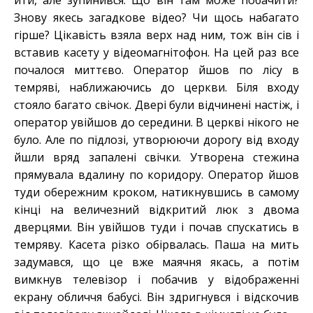
йти, але зупинився. Що він там може побачити?
Знову якесь загадкове відео? Чи щось набагато
гірше? Цікавість взяла верх над ним, тож він сів і
вставив касету у відеомагнітофон. На цей раз все
почалося миттєво. Оператор йшов по лісу в
темряві, наближаючись до церкви. Біля входу
стояло багато свічок. Двері були відчинені настіж, і
оператор увійшов до середини. В церкві нікого не
було. Але по підлозі, утворюючи дорогу від входу
йшли вряд запалені свічки. Утворена стежина
прямувала вдалину по коридору. Оператор йшов
туди обережним кроком, натикнувшись в самому
кінці на величезний відкритий люк з двома
дверцями. Він увійшов туди і почав спускатись в
темряву. Касета різко обірвалась. Паша на мить
задумався, що це вже маячня якась, а потім
вимкнув телевізор і побачив у відображенні
екрану обличчя бабусі. Він здригнувся і відскочив