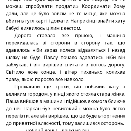
можеш спробувати продати.» Координати йому
дали, але це було зовсім не те місце, яке можна
вбити в гугл карті і доїхати. Наприкінці знайти хату
бабусі виявилось цілим квестом.
Дорога ставала все гіршою, і машина
перекидалась зі сторони в сторону так, що
здавалось ніби зараз колеса відваляться і назад
шляху не буде. Павлу почало здаватись ніби він
заблукав, і він вирішив спитати в когось дорогу.
Світило ясне сонце, і вітер тихенько колихав
траву, якою поросло все навколо.
Проїхавши ще трохи, він побачив хату з
великим городом, у кінці якого стояла стара жінка.
Паша вийшов з машини і підійшов якомога ближче
до неї. Паркан був невисокий і можна було легко
перелізти, але він вирішив, що це буде вторгнення
до приватної власності, тому залишився осторонь.
- Добрий день! – крикнув він.