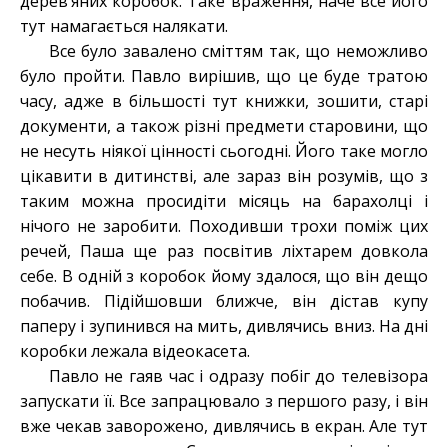
дерев’яних коробок. Таке враження, наче все його
тут намагається налякати.
Все було завалено сміттям так, що неможливо
було пройти. Павло вирішив, що це буде тратою
часу, адже в більшості тут книжки, зошити, старі
документи, а також різні предмети старовини, що
не несуть ніякої цінності сьогодні. Його таке могло
цікавити в дитинстві, але зараз він розумів, що з
таким можна просидіти місяць на барахолці і
нічого не заробити. Походивши трохи поміж цих
речей, Паша ще раз посвітив ліхтарем довкола
себе. В одній з коробок йому здалося, що він дещо
побачив. Підійшовши ближче, він дістав купу
паперу і зупинився на мить, дивлячись вниз. На дні
коробки лежала відеокасета.
Павло не гаяв час і одразу побіг до телевізора
запускати її. Все запрацювало з першого разу, і він
вже чекав заворожено, дивлячись в екран. Але тут