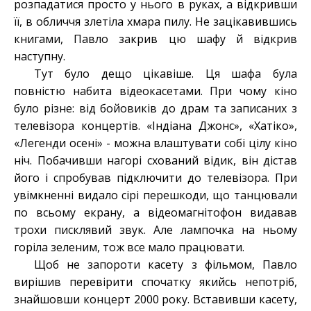
розпадатися просто у нього в руках, а відкривши
її, в обличчя злетіла хмара пилу. Не зацікавившись
книгами, Павло закрив цю шафу й відкрив
наступну.
Тут було дещо цікавіше. Ця шафа була
повністю набита відеокасетами. При чому кіно
було різне: від бойовиків до драм та записаних з
телевізора концертів. «Індіана Джонс», «Хатіко»,
«Легенди осені» - можна влаштувати собі цілу кіно
ніч. Побачивши нагорі схований відик, він дістав
його і спробував підключити до телевізора. При
увімкненні видало сірі перешкоди, що танцювали
по всьому екрану, а відеомагнітофон видавав
трохи писклявий звук. Але лампочка на ньому
горіла зеленим, тож все мало працювати.
Щоб не запороти касету з фільмом, Павло
вирішив перевірити спочатку якийсь непотріб,
знайшовши концерт 2000 року. Вставивши касету,