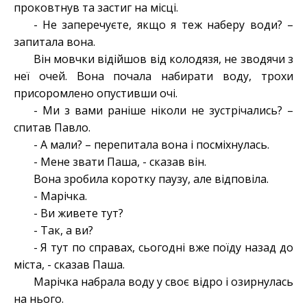
проковтнув та застиг на місці.
- Не заперечуєте, якщо я теж наберу води? –
запитала вона.
Він мовчки відійшов від колодязя, не зводячи з
неї очей. Вона почала набирати воду, трохи
присоромлено опустивши очі.
- Ми з вами раніше ніколи не зустрічались? –
спитав Павло.
- А мали? – перепитала вона і посміхнулась.
- Мене звати Паша, - сказав він.
Вона зробила коротку паузу, але відповіла.
- Марічка.
- Ви живете тут?
- Так, а ви?
- Я тут по справах, сьогодні вже поїду назад до
міста, - сказав Паша.
Марічка набрала воду у своє відро і озирнулась
на нього.