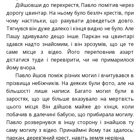
Дійшовши до перехрестя, Павло помітив через
дорогу цвинтар. На ньому було безліч хрестів, при
чому настільки, що рахувати доведеться довго.
Тягнувся він дуже далеко і кінця видно не було. Але
Пашу здивувало дещо інше. Паркан на цвинтарі
здався надто знайомим, і він зрозумів, що це те
саме місце з відео. Його переповнив азарт
дістатися туди і перевірити, чи не примарилося
йому вчора.
Павло йшов поміж різних могил і вчитувався в
прізвища небіжчиків. На деяких були фото, але на
більшості лише написи. Багато могил були в
заростях, що ще більше вказувало на мертвість
цього місця. Він дійшов майже до кінця, коли
побачив в далечині бабусю, що прибирала могилу.
Павло розвернувся в іншу сторону і знайшов ту
саму могилу з відео. Принаймні йому так здалось:
паркан, дерев’яний хрест, навіть земля нерівна.