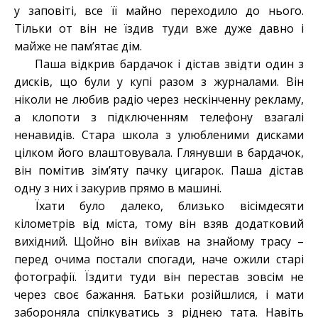
у заповіті, все її майно переходило до нього.
Тільки от він не їздив туди вже дуже давно і
майже не пам’ятає дім.
Паша відкрив бардачок і дістав звідти один з
дисків, що були у купі разом з журналами. Він
ніколи не любив радіо через нескінченну рекламу,
а клопоти з підключенням телефону взагалі
ненавидів. Стара школа з улюбленими дисками
цілком його влаштовувала. Глянувши в бардачок,
він помітив зім’яту пачку цигарок. Паша дістав
одну з них і закурив прямо в машині.
Їхати було далеко, близько вісімдесяти
кілометрів від міста, тому він взяв додатковий
вихідний. Щойно він виїхав на знайому трасу –
перед очима постали спогади, наче ожили старі
фотографії. Їздити туди він перестав зовсім не
через своє бажання. Батьки розійшлися, і мати
забороняла спілкуватись з ріднею тата. Навіть