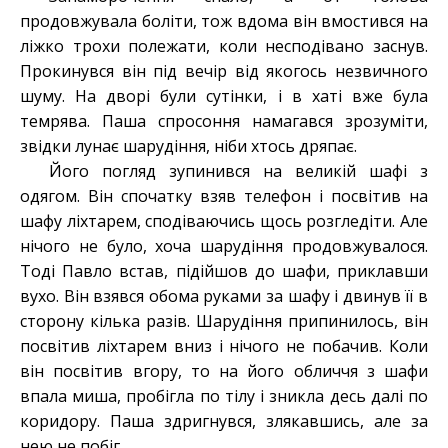
продовжувала боліти, тож вдома він вмостився на
ліжко трохи полежати, коли несподівано заснув.
Прокинувся він під вечір від якогось незвичного
шуму. На дворі були сутінки, і в хаті вже була
темрява. Паша спросоння намагався зрозуміти,
звідки лунає шарудіння, ніби хтось дряпає.
Його погляд зупинився на великій шафі з
одягом. Він спочатку взяв телефон і посвітив на
шафу ліхтарем, сподіваючись щось розгледіти. Але
нічого не було, хоча шарудіння продовжувалося.
Тоді Павло встав, підійшов до шафи, приклавши
вухо. Він взявся обома руками за шафу і двинув її в
сторону кілька разів. Шарудіння припинилось, він
посвітив ліхтарем вниз і нічого не побачив. Коли
він посвітив вгору, то на його обличчя з шафи
впала миша, пробігла по тілу і зникла десь далі по
коридору. Паша здригнувся, злякавшись, але за
нею не побіг.