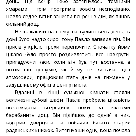
день. Під вечір небо затягнулось темними
хмарами і грім прогримів зовсім несподівано.
Павло ледве встиг занести всі речі в дім, як пішов
сильний дощ.
Незважаючи на спеку на вулиці весь день, в
домі було надто сиро, тому Павло запалив піч. Він
присів у крісло трохи перепочити. Спочатку йому
цікаво було просто роздивлятись все навкруги,
пригадуючи часи, коли він був тут востаннє, а
потім він зрозумів, як йому не вистачає цієї
атмосфери, працюючи п’ять днів на тиждень у
задушливому офісі в центрі міста.
Вдалині в кінці суміжної кімнати стояли
величезні дубові шафи. Павла пробрала цікавість
позаглядати всередину, поки за вікнами
барабанить дощ. Він підійшов до однієї з них,
відкрив дверцята та побачив багато старих
радянських книжок. Витягнувши одну, вона почала