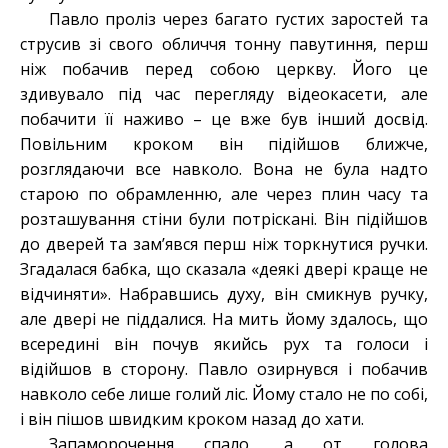
Павло проліз через багато густих заростей та
струсив зі свого обличчя тонну павутиння, перш
ніж побачив перед собою церкву. Його це
здивувало під час перегляду відеокасети, але
побачити її наживо – це вже був інший досвід.
Повільним кроком він підійшов ближче,
розглядаючи все навколо. Вона не була надто
старою по обрамленню, але через плин часу та
розташування стіни були потріскані. Він підійшов
до дверей та зам’явся перш ніж торкнутися ручки.
Згадалася бабка, що сказала «деякі двері краще не
відчиняти». Набравшись духу, він смикнув ручку,
але двері не піддалися. На мить йому здалось, що
всередині він почув якийсь рух та голоси і
відійшов в сторону. Павло озирнувся і побачив
навколо себе лише голий ліс. Йому стало не по собі,
і він пішов швидким кроком назад до хати.
Запаморочення спало, а от голова