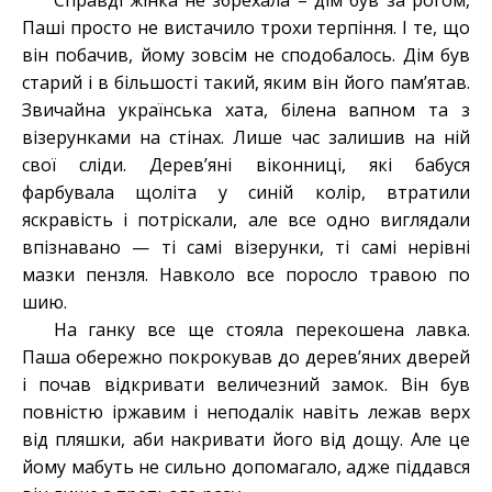
Справді жінка не збрехала – дім був за рогом,
Паші просто не вистачило трохи терпіння. І те, що
він побачив, йому зовсім не сподобалось. Дім був
старий і в більшості такий, яким він його пам’ятав.
Звичайна українська хата, білена вапном та з
візерунками на стінах. Лише час залишив на ній
свої сліди. Дерев’яні віконниці, які бабуся
фарбувала щоліта у синій колір, втратили
яскравість і потріскали, але все одно виглядали
впізнавано — ті самі візерунки, ті самі нерівні
мазки пензля. Навколо все поросло травою по
шию.
На ганку все ще стояла перекошена лавка.
Паша обережно покрокував до дерев’яних дверей
і почав відкривати величезний замок. Він був
повністю іржавим і неподалік навіть лежав верх
від пляшки, аби накривати його від дощу. Але це
йому мабуть не сильно допомагало, адже піддався