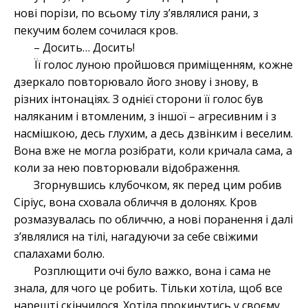
нові порізи, по всьому тілу з’являлися рани, з
пекучим болем сочилася кров.
– Досить… Досить!
Її голос луною пройшовся приміщенням, кожне
дзеркало повторювало його знову і знову, в
різних інтонаціях. З однієї сторони її голос був
наляканим і втомленим, з іншої – агресивним і з
насмішкою, десь глухим, а десь дзвінким і веселим.
Вона вже не могла розібрати, коли кричала сама, а
коли за нею повторювали відображення.
Згорнувшись клубочком, як перед цим робив
Сіріус, вона сховала обличчя в долонях. Кров
розмазувалась по обличчю, а нові поранення і далі
з’являлися на тілі, нагадуючи за себе свіжими
спалахами болю.
Розплющити очі було важко, вона і сама не
знала, для чого це робить. Тільки хотіла, щоб все
нарешті скінчилося. Хотіла прокинутись у своєму