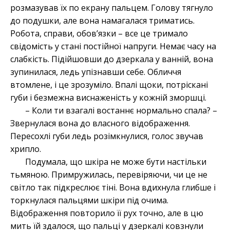
розмазував їх по екрану пальцем. Голову тягнуло
до подушки, але вона намагалася триматись.
Робота, справи, обов’язки – все це тримало
свідомість у стані постійної напруги. Немає часу на
слабкість. Підійшовши до дзеркала у ванній, вона
зупинилася, ледь упізнавши себе. Обличчя
втомлене, і це зрозуміло. Впалі щоки, потріскані
губи і безмежна виснаженість у кожній зморшці.
– Коли ти взагалі востаннє нормально спала? –
Звернулася вона до власного відображення.
Пересохлі губи ледь розімкнулися, голос звучав
хрипло.
Подумала, що шкіра не може бути настільки
тьмяною. Примружилась, перевіряючи, чи це не
світло так підкреслює тіні. Вона вдихнула глибше і
торкнулася пальцями шкіри під очима.
Відображення повторило її рух точно, але в цю
мить їй здалося, що пальці у дзеркалі ковзнули