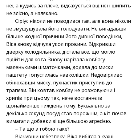
неї, а кудись за плече, відсахується від неї і шипить
не злісно, а налякано.
Сіріус ніколи не поводився так, але вона ніколи
не змушушувала його голодувати. Не вигадавши
більше жодної причини його дивної поведінки,
Віка знову відчула укол провини. Відкривши
дверку холодильника, дістала все, що могло
підійти для кота. Знову нарізала ковбасу
маленькими шматочками, додала до миски
паштету і опустилась навколішки. Недовірливо
обнюхавши миску, пухнастик приступив до
трапези. Він ковтав ковбау не розжовуючи і
хрипів при цьому так, наче востаннє їв
щонайменше тиждень тому. Буквально за
декілька секунд посуд став порожнім, а кіт почав
вимагати добавки зі ще більшою агресією.
– Та що з тобою таке?
Відчувши небезпеку, Віка вибігла з кухні,