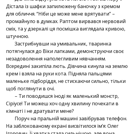
Дістала із шафки запилюжену баночку з кремом
для обличчя. “Ніби це може мене врятувати” –
промайнуло в думках. Раптом вирвався нервовий
сміх, та у дзеркалі ця посмішка виглядала кривою,
штучною.
Застрибнувши на умивальник, тваринка
потягнулася до Віки лапками, демонструючи своє
незадоволення наполегливим нявчанням.
Всередині закипіла лють. Дівчина кинула на землю
крем і взяла на руки кота. Підняла пальцями
маленьке підборіддя, не стискаючи сильно, тільки
щоб поглянути в очі.
– Ти поводишся іноді як маленький монстр,
Сіріусе! Ти можеш хоч одну хвилину почекати в
кімнаті і не дратувати мене?
Поруч на пральній машині завібрував телефон.
На заблокованому екрані висвітилося ім’я: Олег
Ігорович. Її хватка стала сильнішою, але вона