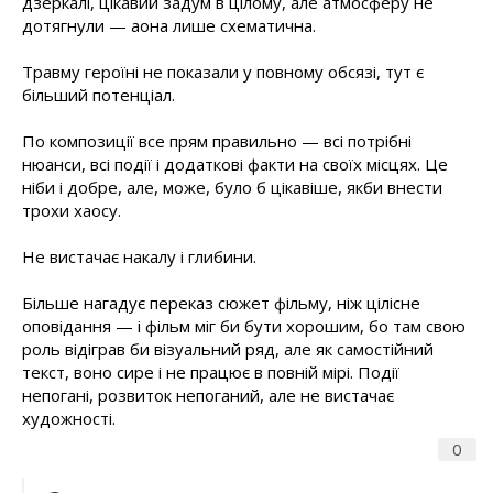
дзеркалі, цікавий задум в цілому, але атмосферу не
дотягнули — аона лише схематична.
Травму героїні не показали у повному обсязі, тут є
більший потенціал.
По композиції все прям правильно — всі потрібні
нюанси, всі події і додаткові факти на своїх місцях. Це
ніби і добре, але, може, було б цікавіше, якби внести
трохи хаосу.
Не вистачає накалу і глибини.
Більше нагадує переказ сюжет фільму, ніж цілісне
оповідання — і фільм міг би бути хорошим, бо там свою
роль відіграв би візуальний ряд, але як самостійний
текст, воно сире і не працює в повній мірі. Події
непогані, розвиток непоганий, але не вистачає
художності.
0