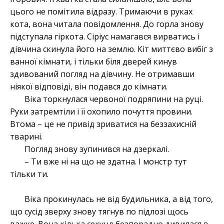
цього не помітила відразу. Тримаючи в руках
кота, вона читала повідомлення. До горла знову
підступала гіркота. Сіріус намагався вирватись і
дівчина скинула його на землю. Кіт миттєво вибіг з
ванної кімнати, і тільки біля дверей кинув
здивований погляд на дівчину. Не отримавши
ніякої відповіді, він подався до кімнати.
Віка торкнулася червоної подряпини на руці.
Руки затремтіли і її охопило почуття провини.
Втома – це не привід зриватися на беззахисній
тварині.
Погляд знову зупинився на дзеркалі.
– Ти вже ні на що не здатна. І монстр тут
тільки ти.
Віка прокинулась не від будильника, а від того,
що сусід зверху знову тягнув по підлозі щось