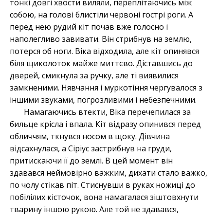
тонкі довгі хвости виляли, переплітаючись між
собою, на голові блистіли червоні гострі роги. А
перед нею рудий кіт почав вже голосно і
наполегливо завивати. Він стрибнув на землю,
потерся об ноги. Віка відходила, але кіт опинявся
біля щиколоток майже миттєво. Діставшись до
дверей, смикнула за ручку, але ті виявилися
замкненими. Нявчання і муркотіння чергувалося з
іншими звуками, погрозливими і небезпечними.
Намагаючись втекти, Віка перечепилася за
бильце крісла і впала. Кіт відразу опинився перед
обличчям, ткнувся носом в щоку. Дівчина
відсахнулася, а Сіріус застрибнув на груди,
притискаючи її до землі. В цей момент він
здавався неймовірно важким, дихати стало важко,
по чолу стікав піт. Стиснувши в руках ножиці до
побілілих кісточок, вона намагалася зіштовхнути
тварину іншою рукою. Але той не здавався,