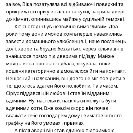
за все, Віка позатуляла всі відбиваючі поверхні та
прикрила штори у вітальні та кухні, закрила двері
до кімнат, опинившись майже у суцільній темряві.
Кіт сьогодні був незвично вимогливим. Два
роки тому вони з чоловіком вперше наважились
завести домашнього улюбленця. І, наче посланець
долі, хворе та брудне безхатько через кілька днів
знайшлося прямо під дверима під’їзду. Майже
місяць вона про нього дбала, лікувала, поки
кошеня категорично відмовлялося йти на контакт.
Нещасний і наляканий, він довго не міг повірити в
те, що хтось здатен його полюбити. Та з часом,
Сіріус піддався цій любові і став їй відданим і
вдячним. Ну, настільки, наскільки можуть бути
вдячними коти. Вже зовсім скоро він почав
вважати себе господарем дому і вимагав чіткого
графіку на його умовах і првилах.
А після аварії він став єдиною підтримкою.