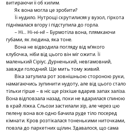
витираючи її об килим.
Як вона могла це зробити?
Її нудило. Нутрощі скрутилисяя у вузол, гіркота
піднімалася вгору і підступила до горла.
– Ні… Ні-ні-ні! – Бурмотіла вона, плямкаючи
губами, як людина, яка тоне.
Вона не відводила погляду від м’якого
клубочка, ніби від цього він міг ожити. Її
маленький Сіріус. Дурненький, невгамовний,
завжди голодний. Ще мить тому живий.
Віка затулила рот зовнішньою стороною руки,
намагаючись зупинити нудоту, але від цього стало
тільки гірше – в ніс ще різкіше вдарив запах заліза.
Вона відповзала назад, поки не вдарилася спиною
в край ліжка. Сльози застилали зір, але через цю
пелену вона все одно бачила руде тіло посеред
кімнати. Кров розтікалася тоненькими ниточками,
повзла до паркетних щілин. Здавалося, що сама