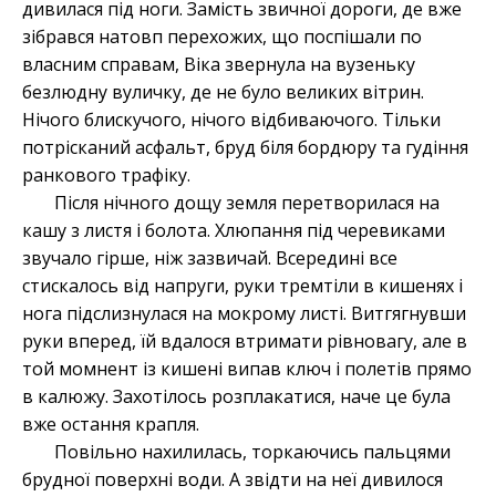
дивилася під ноги. Замість звичної дороги, де вже
зібрався натовп перехожих, що поспішали по
власним справам, Віка звернула на вузеньку
безлюдну вуличку, де не було великих вітрин.
Нічого блискучого, нічого відбиваючого. Тільки
потрісканий асфальт, бруд біля бордюру та гудіння
ранкового трафіку.
Після нічного дощу земля перетворилася на
кашу з листя і болота. Хлюпання під черевиками
звучало гірше, ніж зазвичай. Всередині все
стискалось від напруги, руки тремтіли в кишенях і
нога підслизнулася на мокрому листі. Витгягнувши
руки вперед, їй вдалося втримати рівновагу, але в
той момнент із кишені випав ключ і полетів прямо
в калюжу. Захотілось розплакатися, наче це була
вже остання крапля.
Повільно нахилилась, торкаючись пальцями
брудної поверхні води. А звідти на неї дивилося