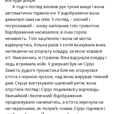
все буде добре.
А тоді її погляд вловив рух трохи вище і вона
автоматично підвела очі. У відображенні вона
дивилася сама на себе. Її погляд – злісний і
погрозливий – знову наповнив тіло тривогою.
Відображення насміхалося, в очах горіла
ненависть. Тіло заціпеніло і вона не могла
відвернутись. Кілька разів її копія вказувала вниз,
натякаючи на згорнуту ковдру, за якою ховався
кіт. Змагаючись зі страхом, Віка відсунула ковдру і
ледь втримала зойк. У дзеркалі був не Сіріус.
Замість рудого пухнастика біля неї згорнулася
істота з чорною лускою, над якою вирував темний
дим. Серце вистукувало шалений ритм, вона
опустила погляд і Сіріус подивився у відповідь.
Звичайний і безпечний. Відображення
продовжувало насміхатись, а істота зиркнула на
неї червоними, як полум’я, очима. Сіріус піднявся і