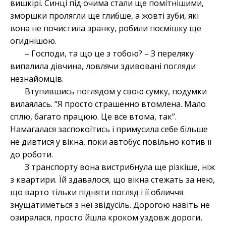
вишкірі. Синці під очима стали ще помітнішими,
зморшки пролягли ще глибше, а жовті зуби, які
вона не почистила зранку, робили посмішку ще
огиднішою.
– Господи, та що це з тобою? – З переляку
випалила дівчина, ловлячи здивовані погляди
незнайомців.
Втупившись поглядом у свою сумку, подумки
вилаялась. “Я просто страшенно втомлена. Мало
сплю, багато працюю. Це все втома, так”.
Намагалася заспокоїтись і примусила себе більше
не дивтися у вікна, поки автобус повільно котив її
до роботи.
З транспорту вона вистрибнула ще різкіше, ніж
з квартири. Їй здавалося, що вікна стежать за нею,
що варто тільки підняти погляд і її обличчя
знущатиметься з неї звідусіль. Дорогою навіть не
озиралася, просто йшла кроком уздовж дороги,