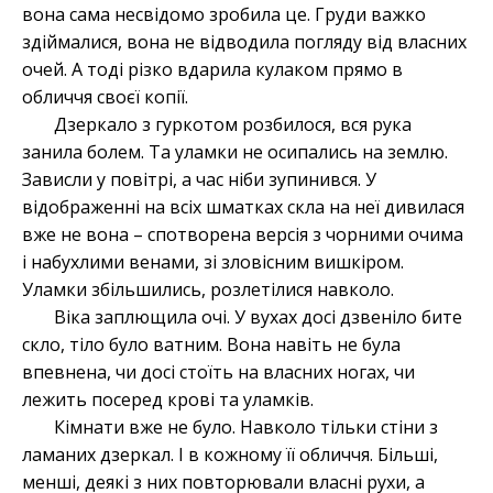
вона сама несвідомо зробила це. Груди важко
здіймалися, вона не відводила погляду від власних
очей. А тоді різко вдарила кулаком прямо в
обличчя своєї копії.
Дзеркало з гуркотом розбилося, вся рука
занила болем. Та уламки не осипались на землю.
Зависли у повітрі, а час ніби зупинився. У
відображенні на всіх шматках скла на неї дивилася
вже не вона – спотворена версія з чорними очима
і набухлими венами, зі зловісним вишкіром.
Уламки збільшились, розлетілися навколо.
Віка заплющила очі. У вухах досі дзвеніло бите
скло, тіло було ватним. Вона навіть не була
впевнена, чи досі стоїть на власних ногах, чи
лежить посеред крові та уламків.
Кімнати вже не було. Навколо тільки стіни з
ламаних дзеркал. І в кожному її обличчя. Більші,
менші, деякі з них повторювали власні рухи, а