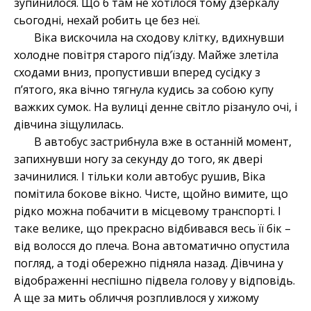
зупинилося. Що б там не хотілося тому дзеркалу
сьогодні, нехай робить це без неї.
Віка вискочила на сходову клітку, вдихнувши
холодне повітря старого під’їзду. Майже злетіла
сходами вниз, пропустивши вперед сусідку з
п’ятого, яка вічно тягнула кудись за собою купу
важких сумок. На вулиці денне світло різануло очі, і
дівчина зіщулилась.
В автобус застрибнула вже в останній момент,
запихнувши ногу за секунду до того, як двері
зачинилися. І тільки коли автобус рушив, Віка
помітила бокове вікно. Чисте, щойно вимите, що
рідко можна побачити в місцевому транспорті. І
таке велике, що прекрасно відбивався весь її бік –
від волосся до плеча. Вона автоматично опустила
погляд, а тоді обережно підняла назад. Дівчина у
відображенні неспішно підвела голову у відповідь.
А ще за мить обличчя розпливлося у хижому