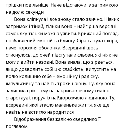
трішки повільніше. Наче відстаючи із затримкою
на долю секунди.
Вона кліпнула і все знову стало звично. Ніяких
затримок і тіней, тільки вона – найгірша версія її
самої, яку тільки можна уявити. Крижаний погляд,
позбавлений емоцій та блиску. Сіра та суха шкіра,
наче порожня оболонка. Всередині щось
стиснулось, до очей підступали сльози, які ніяк не
могли вийти назовні. Вона знала, що зірветься,
якщо дозволить собі цю слабкість, випустить на
волю колишню себе – емоційну і радісну,
імпульсивну та навіть трохи наївну. Ту, яку вона
залишила рік тому на закривавленому сидінні
старої ауді, поруч із найдорожчою людиною. Ту,
всередині якої згасло маленьке життя, яке ще
навіть не встигло народитися.
Відображення безжалісно свердлило її
поглядом.