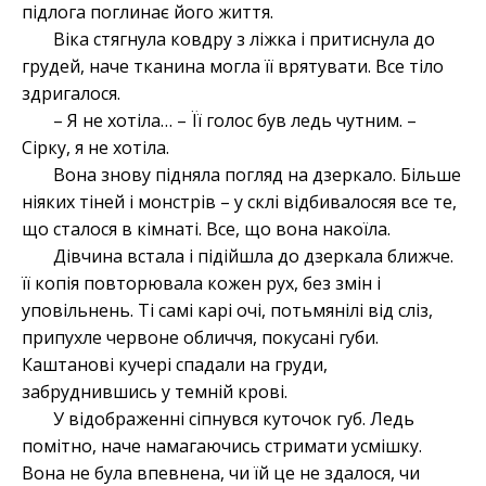
підлога поглинає його життя.
Віка стягнула ковдру з ліжка і притиснула до
грудей, наче тканина могла її врятувати. Все тіло
здригалося.
– Я не хотіла… – Її голос був ледь чутним. –
Сірку, я не хотіла.
Вона знову підняла погляд на дзеркало. Більше
ніяких тіней і монстрів – у склі відбивалосяя все те,
що сталося в кімнаті. Все, що вона накоїла.
Дівчина встала і підійшла до дзеркала ближче.
її копія повторювала кожен рух, без змін і
уповільнень. Ті самі карі очі, потьмянілі від сліз,
припухле червоне обличчя, покусані губи.
Каштанові кучері спадали на груди,
забруднившись у темній крові.
У відображенні сіпнувся куточок губ. Ледь
помітно, наче намагаючись стримати усмішку.
Вона не була впевнена, чи їй це не здалося, чи