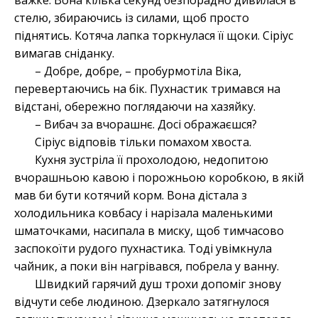
важке. Вона кілька секунд безпорадно дивилася в
стелю, збираючись із силами, щоб просто
піднятись. Котяча лапка торкнулася її щоки. Сіріус
вимагав сніданку.
– Добре, добре, – пробурмотіла Віка,
перевертаючись на бік. Пухнастик тримався на
відстані, обережно поглядаючи на хазяйку.
– Вибач за вчорашнє. Досі ображаєшся?
Сіріус відповів тільки помахом хвоста.
Кухня зустріла її прохолодою, недопитою
вчорашньою кавою і порожньою коробкою, в якій
мав би бути котячий корм. Вона дістала з
холодильника ковбасу і нарізала маленькими
шматочками, насипала в миску, щоб тимчасово
заспокоїти рудого пухнастика. Тоді увімкнула
чайник, а поки він нагрівався, побрела у ванну.
Швидкий гарячий душ трохи допоміг знову
відчути себе людиною. Дзеркало затягнулося