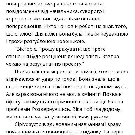
поверталися до вчорашнього вечора та
повідомлення від начальника, суворого і
короткого, яке виглядало наче останнє
попередження. Ніхто на новій роботі не знав того,
що сталося. Для колег вона була тільки неуважною
і трохи розгубленою новенькою.
“Вікторіє. Прошу врахувати, що третє
спізнення буде розцінене як недбалість. Завтра
чекаю на результат по проєкту.”
Повідомлення мерехтіло у пам’яті, кожне слово
відчувалося як удар по голові. Вона знала, що її
становище хитке і ніякі пояснення не допоможуть.
Але зараз вона нічого не могла змінити. Поява в
офісі у такому стані спричинить тільки ще більші
проблеми. Розвернувшись, Віка побігла додому,
майже весь час затуляючи обличчя руками.
Сіріус зустрів здивованим нявчанням і зразу
почав вимагати повноцінного сніданку. Та перш