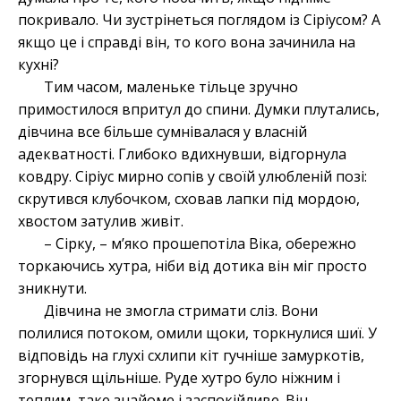
покривало. Чи зустрінеться поглядом із Сіріусом? А
якщо це і справді він, то кого вона зачинила на
кухні?
Тим часом, маленьке тільце зручно
примостилося впритул до спини. Думки плутались,
дівчина все більше сумнівалася у власній
адекватності. Глибоко вдихнувши, відгорнула
ковдру. Сіріус мирно сопів у своїй улюбленій позі:
скрутився клубочком, сховав лапки під мордою,
хвостом затулив живіт.
– Сірку, – м’яко прошепотіла Віка, обережно
торкаючись хутра, ніби від дотика він міг просто
зникнути.
Дівчина не змогла стримати сліз. Вони
полилися потоком, омили щоки, торкнулися шиї. У
відповідь на глухі схлипи кіт гучніше замуркотів,
згорнувся щільніше. Руде хутро було ніжним і
теплим, таке знайоме і заспокійливе. Він