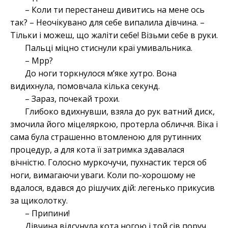
– Коли ти перестанеш дивитись на мене ось
так? – Неочікувано для себе випалила дівчина. –
Тільки і можеш, що жаліти себе! Візьми себе в руки.
Пальці міцно стиснули краї умивальника.
– Мрр?
До ноги торкнулося м’яке хутро. Вона
видихнула, помовчала кілька секунд.
– Зараз, почекай трохи.
Глибоко вдихнувши, взяла до рук ватний диск,
змочила його міцеляркою, протерла обличчя. Віка і
сама була страшенно втомленою для рутинних
процедур, а для кота її затримка здавалася
вічністю. Голосно муркочучи, пухнастик терся об
ноги, вимагаючи уваги. Коли по-хорошому не
вдалося, вдався до рішучих дій: легенько прикусив
за щиколотку.
– Припини!
Дівчина відсунула кота ногою і той сів поруч.