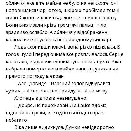
обличчя, яке вже майже не було на неї схоже: очі
наповнилися чорнотою, шкірою пробігали темні
жили. Схопити ключі вдалося не з першого разу.
Вони вислизали крізь тремтячі пальці, тіло
зрадливо ослабло. А обличчя у відображенні
калюжі витягнулося в неприродному вишкірі.
Ледь схопивши ключі, вона різко піднялася. В
голові гуло і перед очима все розпливалося. Серце
калатало, віддаючи гучним гупанням у вухах. Віка
набрала номер колеги майже наосліп, уникаючи
прямого погляду в екран.
– Ало, Давид? – Власний голос відчувався
чужим. – Я сьогодні не прийду, я… Я не можу.
Хлопець відповів невимушено:
– Добре, не переживай. Лишайся вдома,
відпочинь трохи, все одно сьогодні справ
небагато.
Віка лише видихнула. Думки невідворотно