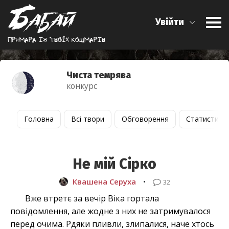
Увійти
Примара iз твоїх кошмарiв
Чиста темрява
конкурс
Головна
Всі твори
Обговорення
Статистика
Не мій Сірко
Квашена Серуха
•
32
Вже втретє за вечір Віка гортала
повідомлення, але жодне з них не затримувалося
перед очима. Рдяки пливли, злипалися, наче хтось