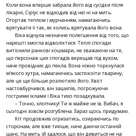
Коли вона вперше забрала його від сусідки після
лікарні, Сіріус не відходив від неї ні на мить.
Огортав теплом і мурчанням, намагаючись
врятувати її так, як колись врятувала його вона.
Віка відчула незначне полегшення від того, що
нарешті змогла відволіктися. Теплі спогади
витіснили ранкові кошмари, не зважаючи на те,
що персонаж цих спогадів верещав під вухом,
наче провідник до пекла. Вона ніжно торкнулася
м’якого хутра, намагаючись заспокоїти тварину,
але це ще більше розлютило його. Хвіст
настовбурчився, він зашипів, погрожуючи
гострими іклами і Віка тихо позадкувала.
– Точно, хлопчику! Ти ж майже не їв. Вибач, я
сьогодні зовсім розгублена. Зараз щось придумаю.
Кіт продовжив огризатись, озираючись по
сторонам, але вже тихіше, наче даючи останній
шанс. На мить їй здалося, що він дивиться не на