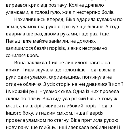
вирвався крик від розпачу. Коліна дряпало
уламками, в голові гуло, живіт нестерпно болів.
Нахилившись вперед, Віка вдарила кулаком по
землі, уламок під рукою тріснув ще більше. А тоді
вдарила ще раз, двома руками, і ще раз, і ще.
Пальці вже майже заніміли, на долонях
залишилося безліч порізів, з яких нестримно
сочилася кров.
Вона заклякла. Сил не лишилося навіть на
крики. Тиша звучала ще голосніше. Тоді взяла в
руки один уламок, скривившись, поглянула на
огидне обличчя. З усіх сторін на неї дивилися її копії
і в кожній руці – уламок скла. Одна із них провела
склом по плечу. Віка відчула різкий біль в тому ж
місці, а на шкірі з’явився глибокий поріз. Тоді з
іншого боку, з гидким сміхом, інша її версія
провела уламком по стегну. Віка притисла рукою
нову рану, ще глибшу. Інші дзеркала робили нові і