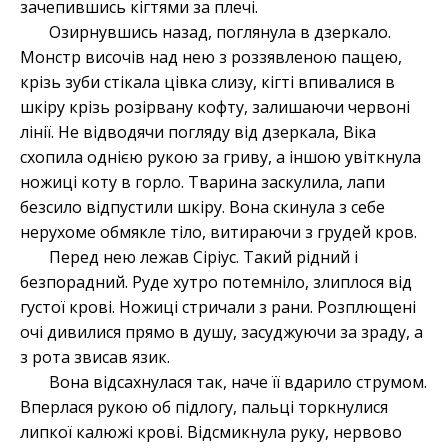
зачепившись кігтями за плечі.
Озирнувшись назад, поглянула в дзеркало.
Монстр височів над нею з роззявленою пащею,
крізь зуби стікала цівка слизу, кігті впивалися в
шкіру крізь розірвану кофту, залишаючи червоні
лінії. Не відводячи погляду від дзеркала, Віка
схопила однією рукою за гриву, а іншою увіткнула
ножиці коту в горло. Тварина заскулила, лапи
безсило відпустили шкіру. Вона скинула з себе
нерухоме обмякле тіло, витираючи з грудей кров.
Перед нею лежав Сіріус. Такий рідний і
безпорадний. Руде хутро потемніло, злиплося від
густої крові. Ножиці стричали з рани. Розплющені
очі дивилися прямо в душу, засуджуючи за зраду, а
з рота звисав язик.
Вона відсахнулася так, наче її вдарило струмом.
Вперлася рукою об підлогу, пальці торкнулися
липкої калюжі крові. Відсмикнула руку, нервово