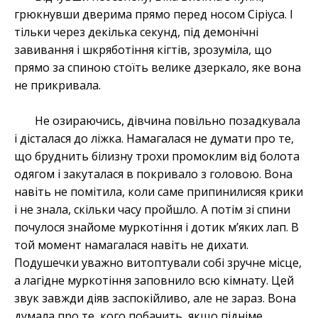
грюкнувши дверима прямо перед носом Сіріуса. І
тільки через декілька секунд, під демонічні
завивання і шкряботіння кігтів, зрозуміла, що
прямо за спиною стоїть велике дзеркало, яке вона
не прикривала.
Не озираючись, дівчина повільно позадкувала
і дісталася до ліжка. Намагалася не думати про те,
що бруднить білизну трохи промоклим від болота
одягом і закуталася в покривало з головою. Вона
навіть не помітила, коли саме припинилисяя крики
і не знала, скільки часу пройшло. А потім зі спини
почулося знайоме муркотіння і дотик м’яких лап. В
той момент намагалася навіть не дихати.
Подушечки уважно витоптували собі зручне місце,
а лагідне муркотіння заповнило всю кімнату. Цей
звук завжди діяв заспокійливо, але не зараз. Вона
думала про те, кого побачить, якщо підніме