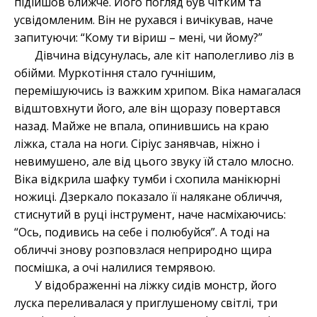
підійшов ближче. Його погляд був чітким та
усвідомленим. Він не рухався і вичікував, наче
запитуючи: “Кому ти віриш – мені, чи йому?”
Дівчина відсунулась, але кіт наполегливо ліз в
обійми. Муркотіння стало гучнішим,
перемішуючись із важким хрипом. Віка намагалася
відштовхнути його, але він щоразу повертався
назад. Майже не впала, опинившись на краю
ліжка, стала на ноги. Сіріус занявчав, ніжно і
невимушено, але від цього звуку їй стало млосно.
Віка відкрила шафку тумби і схопила манікюрні
ножиці. Дзеркало показало її налякане обличчя,
стиснутий в руці інструмент, наче насміхаючись:
“Ось, подивись на себе і полюбуйся”. А тоді на
обличчі знову розповзлася неприродно щира
посмішка, а очі налилися темрявою.
У відображенні на ліжку сидів монстр, його
луска переливалася у приглушеному світлі, три