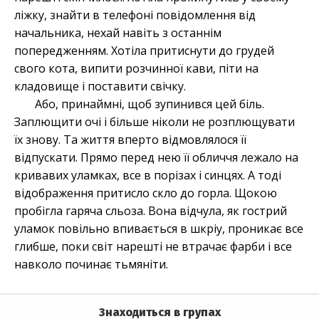
ліжку, знайти в телефоні повідомлення від
начальника, нехай навіть з останнім
попередженням. Хотіла притиснути до грудей
свого кота, випити розчинної кави, піти на
кладовище і поставити свічку.
Або, принаймні, щоб зупинився цей біль.
Заплющити очі і більше ніколи не розплющувати
їх знову. Та життя вперто відмовлялося її
відпускати. Прямо перед нею її обличчя лежало на
кривавих уламках, все в порізах і синцях. А тоді
відображення притисло скло до горла. Щокою
пробігла гаряча сльоза. Вона відчула, як гострий
уламок повільно впивається в шкріу, проникає все
глибше, поки світ нарешті не втрачає фарби і все
навколо починає тьмяніти.
Знаходиться в групах