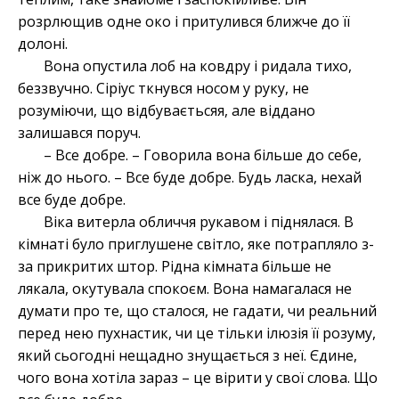
розрлющив одне око і притулився ближче до її
долоні.
Вона опустила лоб на ковдру і ридала тихо,
беззвучно. Сіріус ткнувся носом у руку, не
розуміючи, що відбуваєтьсяя, але віддано
залишався поруч.
– Все добре. – Говорила вона більше до себе,
ніж до нього. – Все буде добре. Будь ласка, нехай
все буде добре.
Віка витерла обличчя рукавом і піднялася. В
кімнаті було приглушене світло, яке потрапляло з-
за прикритих штор. Рідна кімната більше не
лякала, окутувала спокоєм. Вона намагалася не
думати про те, що сталося, не гадати, чи реальний
перед нею пухнастик, чи це тільки ілюзія її розуму,
який сьогодні нещадно знущається з неї. Єдине,
чого вона хотіла зараз – це вірити у свої слова. Що