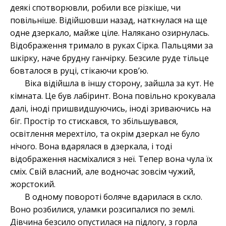
деякі спотворювли, робили все різкіше, чи
повільніше. Відійшовши назад, наткнулася на ще
одне дзеркало, майже ціле. Налякано озирнулась.
Відображення тримало в руках Сірка. Пальцями за
шкірку, наче брудну ганчірку. Безсиле руде тільце
бовталося в руці, стікаючи кров’ю.
Віка відійшла в іншу сторону, зайшла за кут. Не
кімната. Це був лабіринт. Вона повільно крокувала
далі, іноді пришвидшуючись, іноді зриваючись на
біг. Простір то стискався, то збільшувався,
освітлення мерехтіло, та окрім дзеркал не було
нічого. Вона вдарялася в дзеркала, і тоді
відображення насміхалися з неї. Тепер вона чула їх
сміх. Свій власний, але водночас зовсім чужий,
жорстокий.
В одному повороті боляче вдарилася в скло.
Воно розбилися, уламки розсипалися по землі.
Дівчина безсило опустилася на підлогу, з горла