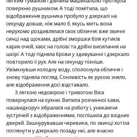
легким туманом і дівчина машинально протерла
поверхню рушником. А тоді помітила, що
відображення рушника пробуло у дзеркалі на
секунду довше, ніж мало б. якусь мить вона
нерухомо роздивлялася своє обличчя: вже звичні
синці над щоками, дрібні зморшки біля кутиків
карих очей, хаос на голові та дрібні висипання на
шкірі. А тоді підняла брови у здивуванні і дзеркало
повторило її рух. Але на секунду пізніше.
Увімкнувши холодну воду, сполоснула обличчя і
знову підняла погляд. Сонливість як рукою зняло,
але відображення досі відставало.
З легкою недовірою і тривогою Віка
повернулася на кухню. Випила розчинної кави,
нашвидкоруч зібралася на роботу і, уникаючи
зустрічей з відображеннями, поспішила до вхідних
дверей. Зашнурувавши черевики, по звичці хотіла
поглянути у дзеркало позаду неї, але вчасно