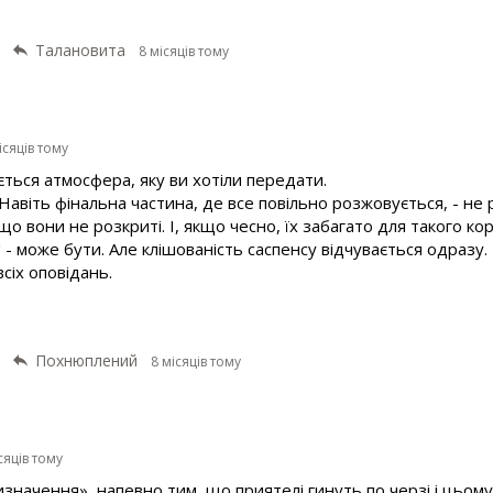
Талановита
8 місяців тому
ісяців тому
ється атмосфера, яку ви хотіли передати.
 Навіть фінальна частина, де все повільно розжовується, - не
 що вони не розкриті. І, якщо чесно, їх забагато для такого к
- може бути. Але клішованість саспенсу відчувається одразу.
сіх оповідань.
Похнюплений
8 місяців тому
сяців тому
начення», напевно тим, що приятелі гинуть по черзі і цьому 