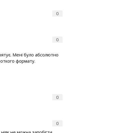
0
0
 рятує. Мені було абсолютно
ороткого формату.
0
0
ніяк не можна запобігти.