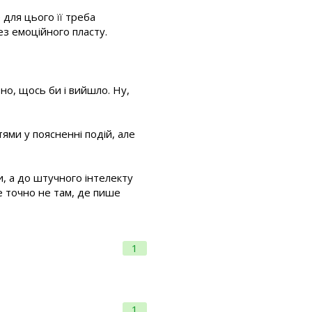
для цього її треба
ез емоційного пласту.
ьно, щось би і вийшло. Ну,
ями у поясненні подій, але
, а до штучного інтелекту
е точно не там, де пише
1
1