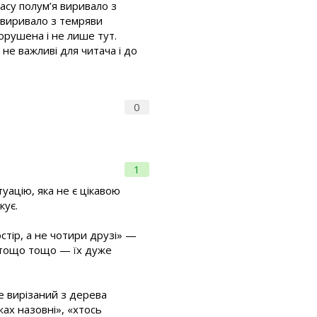
часу полум’я виривало з
я виривало з темряви
порушена і не лише тут.
не важливі для читача і до
0
1
уацію, яка не є цікавою
кує.
остір, а не чотири друзі» —
, тощо тощо — їх дуже
ще вирізаний з дерева
ах назовні», «хтось