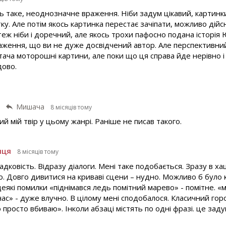
кесь таке, неоднозначне враження. Ніби задум цікавий, карти
ку. Але потім якось картинка перестає зачіпати, можливо дій
теж ніби і доречний, але якось трохи пафосно подана історія 
раження, що ви не дуже досвідчений автор. Але перспективний
тача моторошні картини, але поки що ця справа йде нерівно і
дово.
Мишача
8 місяців тому
й мій твір у цьому жанрі. Раніше не писав такого.
иця
8 місяців тому
адковість. Відразу діалоги. Мені таке подобається. Зразу в ха
о. Довго дивитися на криваві сцени – нудно. Можливо б було
 деякі помилки «піднімався ледь помітний марево» - помітне. «м
час» - дуже влучно. В цілому мені сподобалося. Класичний горо
 просто вбиваю». Інколи абзаці містять по одні фразі. це зад