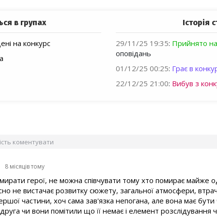
ься в групах
Історія с
ні на конкурс
29/11/25 19:35
:
Прийнято на
оповідань
га
01/12/25 00:25
:
Грає в конкур
22/12/25 21:00
:
Вибув з конк
вість коментувати
8 місяців тому
рати герої, не можна співчувати тому хто помирає майже одр
ійсно не вистачає розвитку сюжету, загальної атмосфери, втр
ершої частини, хоч сама зав'язка непогана, але вона має бут
подруга чи вони помітили що її немає і елемент розслідування