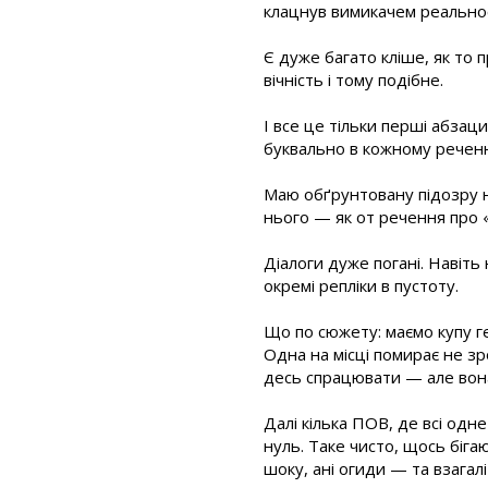
клацнув вимикачем реальності
Є дуже багато кліше, як то п
вічність і тому подібне.
І все це тільки перші абзац
буквально в кожному реченн
Маю обґрунтовану підозру на
нього — як от речення про 
Діалоги дуже погані. Навіть
окремі репліки в пустоту.
Що по сюжету: маємо купу ге
Одна на місці помирає не зр
десь спрацювати — але вона
Далі кілька ПОВ, де всі одн
нуль. Таке чисто, щось біга
шоку, ані огиди — та взагал