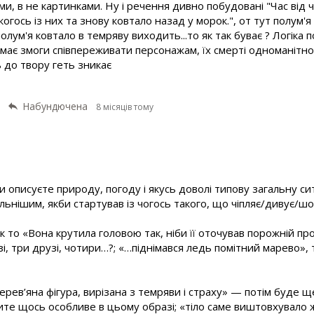
и, в не картинками. Ну і речення дивно побудовані "Час від 
огось із них та знову ковтало назад у морок.", от тут полум'
полум'я ковтало в темряву виходить...то як так буває ? Логіка 
має змоги співпереживати персонажам, їх смерті одноманітно 
 до твору геть зникає
Набундючена
8 місяців тому
 описуєте природу, погоду і якусь доволі типову загальну сит
ильнішим, якби стартував із чогось такого, що чіпляє/дивує/шо
як то «Вона крутила головою так, ніби її оточував порожній пр
зі, три друзі, чотири…?; «…піднімався ледь помітний марево»
дерев’яна фігура, вирізана з темряви і страху» — потім буде 
ите щось особливе в цьому образі; «тіло саме виштовхувало ж