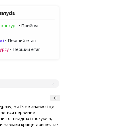
татусів
 конкурс
• Прийом
сі
• Перший етап
урсу
• Перший етап
0
азу, ми їх не знаємо і це
ачається первинне
и чи то швидша і шокуюча,
 чи навпаки краще довше, так