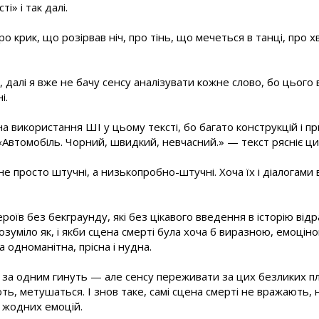
» і так далі.
ро крик, що розірвав ніч, про тінь, що мечеться в танці, про 
и, далі я вже не бачу сенсу аналізувати кожне слово, бо цього
і.
 використання ШІ у цьому тексті, бо багато конструкцій і пр
«Автомобіль. Чорний, швидкий, невчасний.» — текст рясніє ци
 не просто штучні, а низькопробно-штучні. Хоча їх і діалогами
роїв без бекграунду, які без цікавого введення в історію від
озуміло як, і якби сцена смерті була хоча б виразною, емоцін
 одноманітна, прісна і нудна.
е за одним гинуть — але сенсу переживати за цих безликих пл
ють, метушаться. І знов таке, самі сцена смерті не вражають, 
і жодних емоцій.