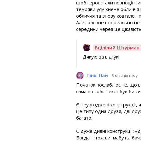
щоб герої стали повноцінним
темряви усміхнене обличчя к
обличчя та знову ковтало... 
Але головне що реально не 
середини через це цікавість
Вцілілий Штурман
Дякую за відгук!
Пінкі Пай
8 місяців тому
Початок послаблює те, що ви
сама по собі. Текст був би с
Є неузгоджені конструкції, 
це типу одна друзя, дві дру
багато.
Є дуже дивні конструкції: «
Богдан, тож ви, мабуть, бач