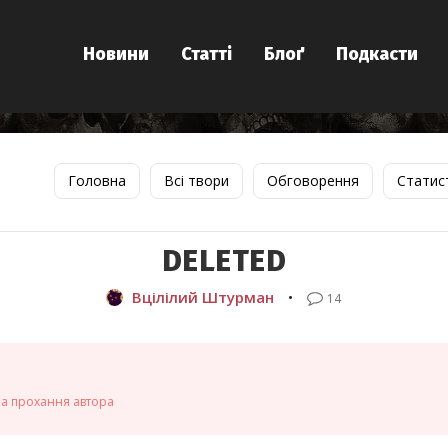
Новини
Статті
Блоґ
Подкасти
Головна
Всі твори
Обговорення
Статис
DELETED
Вцілілий Штурман
•
14
на прохання автора