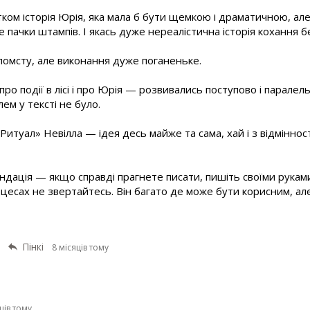
ом історія Юрія, яка мала б бути щемкою і драматичною, але 
е пачки штампів. І якась дуже нереалістична історія кохання б
 помсту, але виконання дуже поганеньке.
 про події в лісі і про Юрія — розвивались поступово і паралел
ем у тексті не було.
туал» Невілла — ідея десь майже та сама, хай і з відмінност
ндація — якщо справді прагнете писати, пишіть своїми руками
цесах не звертайтесь. Він багато де може бути корисним, ал
Пінкі
8 місяців тому
ців тому