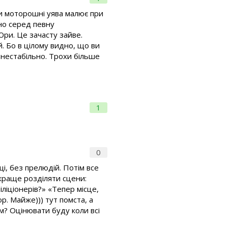
нки моторошні уява малює при
сно серед певну
Юри. Це зачасту зайве.
. Бо в цілому видно, що ви
 нестабільно. Трохи більше
1
0
щі, без прелюдій. Потім все
 краще розділяти сцени:
іліціонерів?» «Тепер місце,
р. Майже))) тут помста, а
ум? Оцінювати буду коли всі