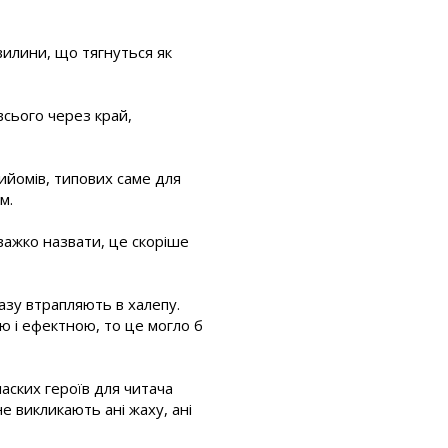
хвилини, що тягнуться як
 всього через край,
ийомів, типових саме для
м.
 важко назвати, це скоріше
разу втрапляють в халепу.
ою і ефектною, то це могло б
аских героїв для читача
не викликають ані жаху, ані