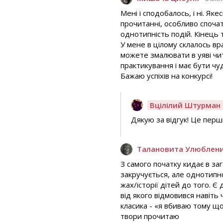
Мені і сподобалось, і ні. Я
прочитанні, особливо спочат
однотипність подій. Кінець 
У мене в цілому склалось в
можете змалювати в уяві чи
практикування і має бути чу
Бажаю успіхів на конкурсі!
Вцілілий Штурман
Дякую за відгук! Це перши
Талановита Улюблен
З самого початку кидає в заг
закручується, але однотипн
жах/історії дітей до того. Є
від якого відмовився навіть 
класика - «я вбиваю тому що
твори прочитаю