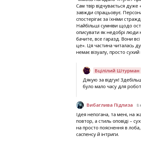
Сам твір відчувається дуже 
завжди спрацьовує. Персона
спостерігає за їхніми страж
Найбільші сумніви щодо ост
описувати як недобрі люди 
бачите, все гаразд. Вони в
це». Ця частина читалась ду
немає візуалу, просто сухий
Вцілілий Штурман
Дякую за відгук! Здебіль
було мало часу для робо
Вибаглива Підлиза
8 
Ідея непогана, та мені, на ж
повтор, а стиль оповіді – с
на просто пояснення в лоба
саспенсу й інтриги.