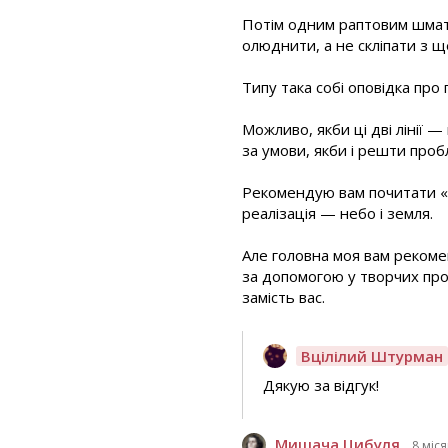
Потім одним раптовим шматк
олюднити, а не скліпати з щ
Типу така собі оповідка про
Можливо, якби ці дві лінії —
за умови, якби і решти пробл
Рекомендую вам почитати «Ри
реалізація — небо і земля.
Але головна моя вам рекоме
за допомогою у творчих про
замість вас.
Вцілілий Штурман
Дякую за відгук!
Мишача Цибуля
8 міся