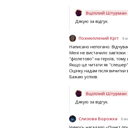
Вцілілий Штурман
Дякую за відгук.
Похнюплений Кріт
8 м
Написано непогано. Відчува
Мені не вистачило зав'язки.
"фіолетово" на героїв, тому
Якщо це читати як "слешер" 
Оцінку надам після вичитки в
Бажаю успіхів.
Вцілілий Штурман
Дякую за відгук.
Слизова Ворожка
8 мі
Чимось нагадало «Пункт приз