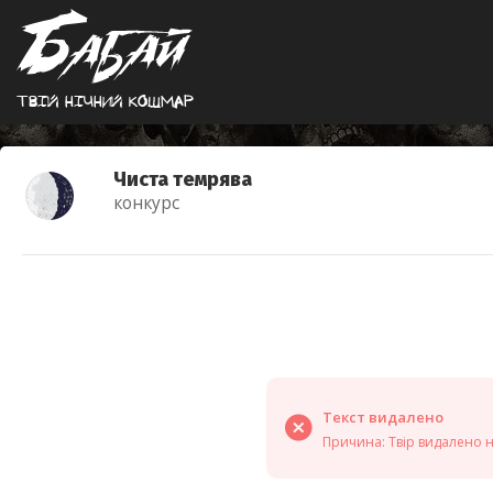
Твiй нiчний кошмар
Чиста темрява
конкурс
Текст видалено
Причина: Твір видалено 