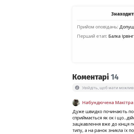
Знаходит
Прийом оповідань
:
Допуще
Перший етап
:
Балка Ірвін
Коментарі
14
Увійдіть, щоб мати можли
Набундючена Макітра
Дуже швидко починають поми
сприймається як ок і що...д
зацікавлення вже до кінця п
типу, а на ранок зникла їх 