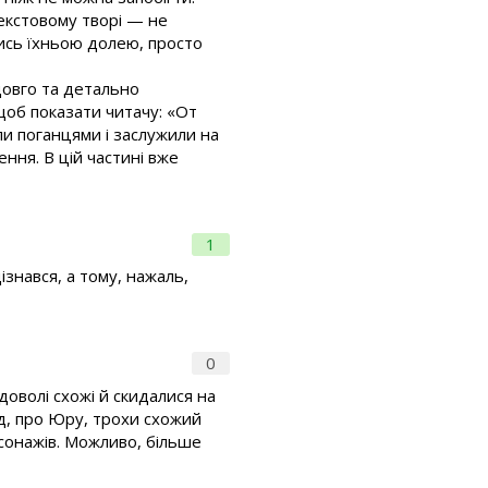
текстовому творі — не
ись їхньою долею, просто
довго та детально
щоб показати читачу: «От
и поганцями і заслужили на
ння. В цій частині вже
1
ізнався, а тому, нажаль,
0
 доволі схожі й скидалися на
зод, про Юру, трохи схожий
рсонажів. Можливо, більше