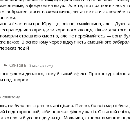
«кіношним», з фокусом на візуал. Але те, що працює в кіно, у 
жі зображені досить схематично, читач не встигає перейнят
даннями.
анньої частини про Юру. Це, звісно, смаківщина, але… Дуже 
несправедливо скривдили хорошого хлопця, тільки для того 
сі померли страшною смертю, але не переймайтесь — вони бул
же важко. В основному через відсутність емоційного забарвле
 переказ подій
Слизова
8 місяців тому
шого фільми дивлюся, тому й такий ефект. Про конкурс пізно д
ти над твором.
місяців тому
аль, не було ані страшно, ані цікаво. Певно, бо всі смерті були
ухий і відсторонений, ніби переказ фільму жахів. Останній епі
, а хотілося б усе ж відчути це. Можливо, створити менше пе