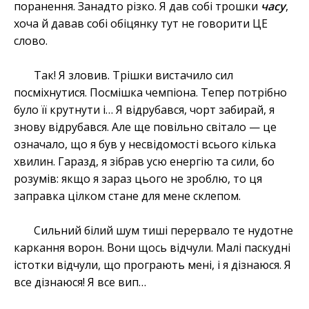
поранення. Занадто різко. Я дав собі трошки
часу
,
хоча й давав собі обіцянку тут не говорити ЦЕ
слово.
Так! Я зловив. Трішки вистачило сил
посміхнутися. Посмішка чемпіона. Тепер потрібно
було її крутнути і… Я відрубався, чорт забирай, я
знову відрубався. Але ще повільно світало — це
означало, що я був у несвідомості всього кілька
хвилин. Гаразд, я зібрав усю енергію та сили, бо
розумів: якщо я зараз цього не зроблю, то ця
заправка цілком стане для мене склепом.
Сильний білий шум тиші перервало те нудотне
каркання ворон. Вони щось відчули. Малі паскудні
істотки відчули, що програють мені, і я дізнаюся. Я
все дізнаюся! Я все вип…