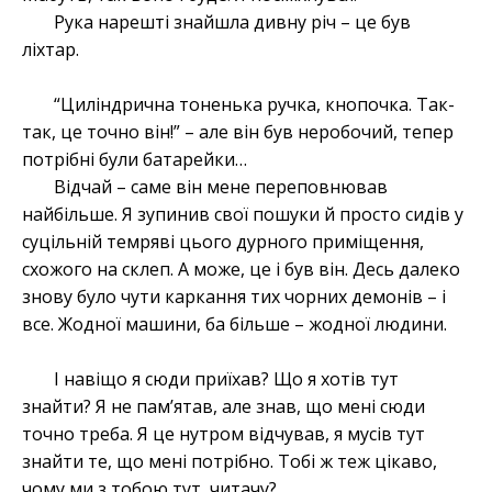
Рука нарешті знайшла дивну річ – це був
ліхтар.
“Циліндрична тоненька ручка, кнопочка. Так-
так, це точно він!” – але він був неробочий, тепер
потрібні були батарейки…
Відчай – саме він мене переповнював
найбільше. Я зупинив свої пошуки й просто сидів у
суцільній темряві цього дурного приміщення,
схожого на склеп. А може, це і був він. Десь далеко
знову було чути каркання тих чорних демонів – і
все. Жодної машини, ба більше – жодної людини.
І навіщо я сюди приїхав? Що я хотів тут
знайти? Я не пам’ятав, але знав, що мені сюди
точно треба. Я це нутром відчував, я мусів тут
знайти те, що мені потрібно. Тобі ж теж цікаво,
чому ми з тобою тут, читачу?