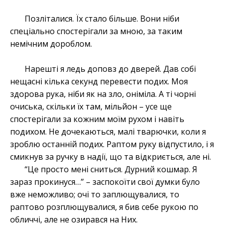
Позліталися. Їх стало більше. Вони ніби
спеціально спостерігали за мною, за таким
немічним дороблом.
Нарешті я ледь доповз до дверей. Дав собі
нещасні кілька секунд перевести подих. Моя
здорова рука, ніби як на зло, оніміла. А ті чорні
очиська, скільки їх там, мільйон – усе ще
спостерігали за кожним моїм рухом і навіть
подихом. Не дочекаються, малі тварючки, коли я
зроблю останній подих. Раптом руку відпустило, і я
смикнув за ручку в надії, що та відкриється, але ні.
“Це просто мені сниться. Дурний кошмар. Я
зараз прокинуся…” – заспокоїти свої думки було
вже неможливо; очі то заплющувалися, то
раптово розплющувалися, я бив себе рукою по
обличчі, але не озирався на Них.