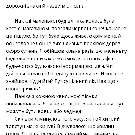
дорожні знаки й назви міст, сіл..?
На склі маленької будівлі, яка колись була
касою-магазином, повзали червоні сонечка. Мене
це тішило, бо тут було щось живе, окрім мене. А
ось головне Сонце вже близько верхівок дерев –
скоро сутеніє. Я обійшов кілька разів цю маленьку
будівлю в пошуках рекламок, карточок, афіш,
будь-чого з будь-якою інформацією, де я. Чи
дійсно я на місці? Я годину копав листя. Нічого не
знайшов. Куди йти? Тут суцільний ліс. Навіщо я
сюди приїхав?
Паніка з кожною хвилиною тільки
посилювалась, бо я не хотів, щоб настала ніч. Тут
можуть бути вовки або ведмеді.
Скільки ж минуло з того часу, як той хитрий
товстун мене кинув? Відчувалося, що хвилин
сорок. Я сів на сходинку. Деякий час дивився на