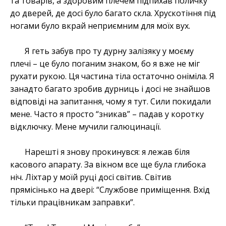
та товарів, а здоровим плечем підпихав поличку
до дверей, де досі було багато скла. Хрускотіння під
ногами було вкрай неприємним для моїх вух.
Я геть забув про ту дурну залізяку у моєму
плечі – це було поганим знаком, бо я вже не міг
рухати рукою. Ця частина тіла остаточно оніміла. Я
занадто багато зробив дурниць і досі не знайшов
відповіді на запитання, чому я тут. Сили покидали
мене. Часто я просто “зникав” – падав у коротку
відключку. Мене мучили галюцинації.
Нарешті я знову прокинувся: я лежав біля
касового апарату. За вікном все ще була глибока
ніч. Ліхтар у моїй руці досі світив. Світив
прямісінько на двері: “Службове приміщення. Вхід
тільки працівникам заправки”.