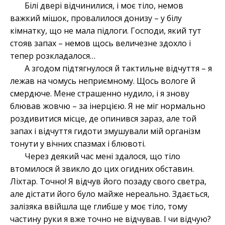
Білі двері відчинилися, і моє тіло, немов
важкий мішок, провалилося донизу – у білу
кімнатку, що не мала підлоги. Господи, який тут
стояв запах – немов щось величезне здохло і
тепер розкладалося…
А згодом підтягнулося й тактильне відчуття – я
лежав на чомусь неприємному. Щось вологе й
смердюче. Мене страшенно нудило, і я знову
блював жовчю – за інерцією. Я не міг нормально
роздивитися місце, де опинився зараз, але той
запах і відчуття гидоти змушували мій організм
тонути у вічних спазмах і блювоті.
Через деякий час мені здалося, що тіло
втомилося й звикло до цих огидних обставин.
Ліхтар. Точно! Я відчув його позаду свого светра,
але дістати його було майже нереально. Здається,
залізяка ввійшла ще глибше у моє тіло, тому
частину руки я вже точно не відчував. І чи відчую?