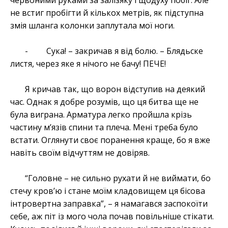
червоними руками за залізяку і щодуху побіг. Але
не встиг пробігти й кількох метрів, як підступна
змія шланга колонки заплутала мої ноги.
- Сука! – закричав я від болю. – Блядьске
листя, через яке я нічого не бачу! ПЕЧЕ!
Я кричав так, що ворон відступив на деякий
час. Однак я добре розумів, що ця битва ще не
була виграна. Арматура легко пройшла крізь
частину м’язів спини та плеча. Мені треба було
встати. Оглянути своє поранення краще, бо я вже
навіть своїм відчуттям не довіряв.
“Головне – не сильно рухати й не виймати, бо
стечу кров’ю і стане моїм кладовищем ця бісова
інтровертна заправка”, – я намагався заспокоїти
себе, аж піт із мого чола почав повільніше стікати.