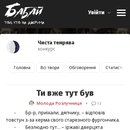
Увійти
Той, хто за дверима
Чиста темрява
конкурс
Головна
Всі твори
Обговорення
Статистика
Ти вже тут був
Молода Розлучниця
•
13
- Бр-р, приїхали, дяпчику, – відповів
товстун з-за керма свого старезного фургончика.
- Безлюдно тут… – іржаві дверцята