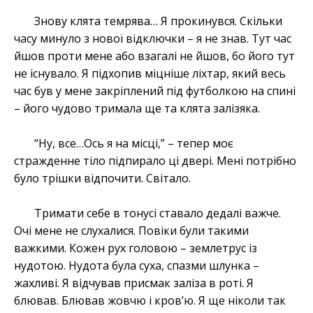
Знову клята темрява… Я прокинувся. Скільки
часу минуло з нової відключки – я не знав. Тут час
йшов проти мене або взагалі не йшов, бо його тут
не існувало. Я підхопив міцніше ліхтар, який весь
час був у мене закріплений під футболкою на спині
– його чудово тримала ще та клята залізяка.
“Ну, все…Ось я на місці,” – тепер моє
стражденне тіло підпирало ці двері. Мені потрібно
було трішки відпочити. Світало.
Тримати себе в тонусі ставало дедалі важче.
Очі мене не слухалися. Повіки були такими
важкими. Кожен рух головою – землетрус із
нудотою. Нудота була суха, спазми шлунка –
жахливі. Я відчував присмак заліза в роті. Я
блював. Блював жовчю і кров’ю. Я ще ніколи так