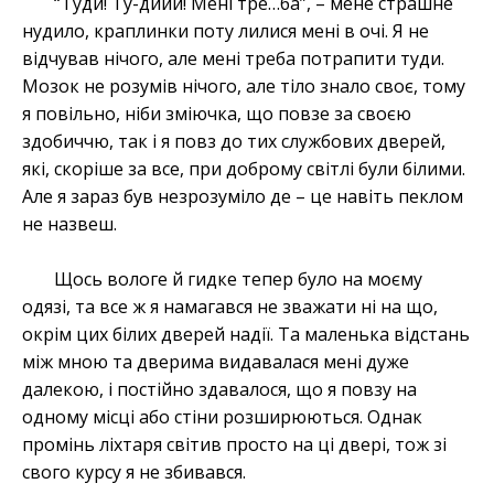
“Туди! Ту-диии! Мені тре…ба”, – мене страшне
нудило, краплинки поту лилися мені в очі. Я не
відчував нічого, але мені треба потрапити туди.
Мозок не розумів нічого, але тіло знало своє, тому
я повільно, ніби зміючка, що повзе за своєю
здобиччю, так і я повз до тих службових дверей,
які, скоріше за все, при доброму світлі були білими.
Але я зараз був незрозуміло де – це навіть пеклом
не назвеш.
Щось вологе й гидке тепер було на моєму
одязі, та все ж я намагався не зважати ні на що,
окрім цих білих дверей надії. Та маленька відстань
між мною та дверима видавалася мені дуже
далекою, і постійно здавалося, що я повзу на
одному місці або стіни розширюються. Однак
промінь ліхтаря світив просто на ці двері, тож зі
свого курсу я не збивався.