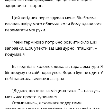
здоровило – ворон.
Цей негідник переслідував мене. Він боляче
клював шкіру мого обличчя, коли йому вдавалося
перемагати мої руки.
“Мені терміново потрібно розбити скло цієї
заправки, щоб утекти від цієї дурної пташки”, –
подумав я.
Біля однієї із колонок лежала стара арматура. Я
біг щодуху по свій порятунок. Ворон був не один. У
небі нависала величезна зграя.
“Дідько, що ж це за місцина така…” – на якусь
мить час просто зупинився.
Отямившись, я схопився подертими