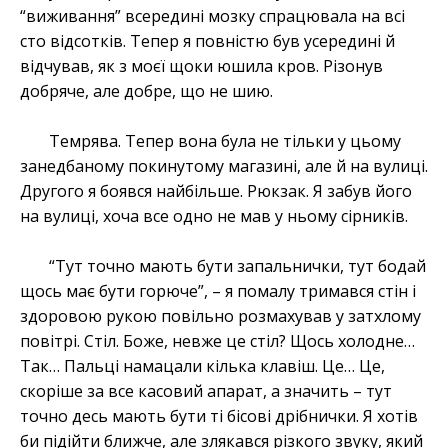
“виживання” всередині мозку спрацювала на всі
сто відсотків. Тепер я повністю був усередині й
відчував, як з моєї щоки юшила кров. Різонув
добряче, але добре, що не шию.
Темрява. Тепер вона була не тільки у цьому
занедбаному покинутому магазині, але й на вулиці.
Другого я боявся найбільше. Рюкзак. Я забув його
на вулиці, хоча все одно не мав у ньому сірників.
“Тут точно мають бути запальнички, тут бодай
щось має бути горюче”, – я помалу тримався стін і
здоровою рукою повільно розмахував у затхлому
повітрі. Стіл. Боже, невже це стіл? Щось холодне…
Так… Пальці намацали кілька клавіш. Це… Це,
скоріше за все касовий апарат, а значить – тут
точно десь мають бути ті бісові дрібнички. Я хотів
би підійти ближче, але злякався різкого звуку, який