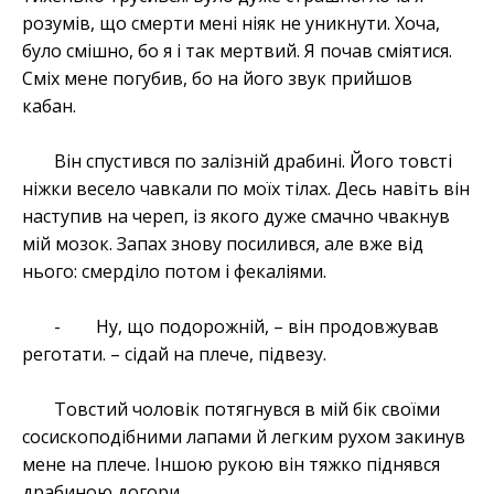
розумів, що смерти мені ніяк не уникнути. Хоча,
було смішно, бо я і так мертвий. Я почав сміятися.
Сміх мене погубив, бо на його звук прийшов
кабан.
Він спустився по залізній драбині. Його товсті
ніжки весело чавкали по моїх тілах. Десь навіть він
наступив на череп, із якого дуже смачно чвакнув
мій мозок. Запах знову посилився, але вже від
нього: смерділо потом і фекаліями.
- Ну, що подорожній, – він продовжував
реготати. – сідай на плече, підвезу.
Товстий чоловік потягнувся в мій бік своїми
сосископодібними лапами й легким рухом закинув
мене на плече. Іншою рукою він тяжко піднявся
драбиною догори.