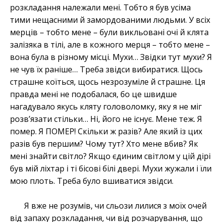
розкладання належали мені. Тобто я був усіма
тими нещасними й замордованими людьми. У всіх
мерців – тобто мене – були викльовані очі й клята
залізяка в тілі, але в кожного мерця – тобто мене –
вона була в різному місці. Мухи… Звідки тут мухи? Я
не чув їх раніше… Треба звідси вибиратися. Щось
страшне коїться, щось незрозуміле й страшне. Ця
правда мені не подобалася, бо це швидше
нагадувало якусь кляту головоломку, яку я не міг
розв’язати стільки… Ні, його не існує. Мене теж. Я
помер. Я ПОМЕР! Скільки ж разів? Але який із цих
разів був першим? Чому тут? Хто мене вбив? Як
мені знайти світло? Якщо єдиним світлом у цій дірі
був мій ліхтар і ті бісові білі двері. Мухи жужали і їли
мою плоть. Треба було вшиватися звідси.
Я вже не розумів, чи сльози лилися з моїх очей
від запаху розкладання, чи від розчарування, що