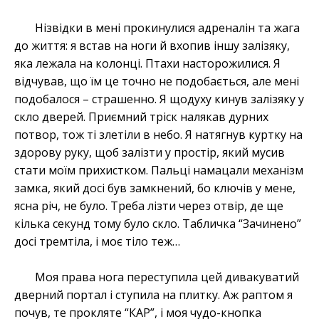
Нізвідки в мені прокинулися адреналін та жага
до життя: я встав на ноги й вхопив іншу залізяку,
яка лежала на колонці. Птахи насторожилися. Я
відчував, що їм це точно не подобається, але мені
подобалося – страшенно. Я щодуху кинув залізяку у
скло дверей. Приємний тріск налякав дурних
потвор, тож ті злетіли в небо. Я натягнув куртку на
здорову руку, щоб залізти у простір, який мусив
стати моїм прихистком. Пальці намацали механізм
замка, який досі був замкнений, бо ключів у мене,
ясна річ, не було. Треба лізти через отвір, де ще
кілька секунд тому було скло. Табличка “Зачинено”
досі тремтіла, і моє тіло теж…
Моя права нога переступила цей дивакуватий
дверний портал і ступила на плитку. Аж раптом я
почув, те прокляте “КАР”, і моя чудо-кнопка