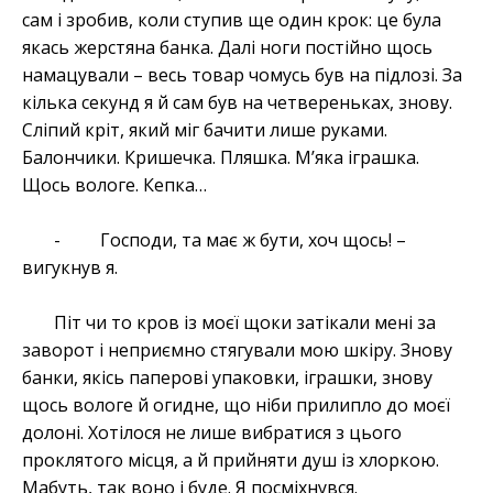
сам і зробив, коли ступив ще один крок: це була
якась жерстяна банка. Далі ноги постійно щось
намацували – весь товар чомусь був на підлозі. За
кілька секунд я й сам був на четвереньках, знову.
Сліпий кріт, який міг бачити лише руками.
Балончики. Кришечка. Пляшка. М’яка іграшка.
Щось вологе. Кепка…
- Господи, та має ж бути, хоч щось! –
вигукнув я.
Піт чи то кров із моєї щоки затікали мені за
заворот і неприємно стягували мою шкіру. Знову
банки, якісь паперові упаковки, іграшки, знову
щось вологе й огидне, що ніби прилипло до моєї
долоні. Хотілося не лише вибратися з цього
проклятого місця, а й прийняти душ із хлоркою.
Мабуть, так воно і буде. Я посміхнувся.