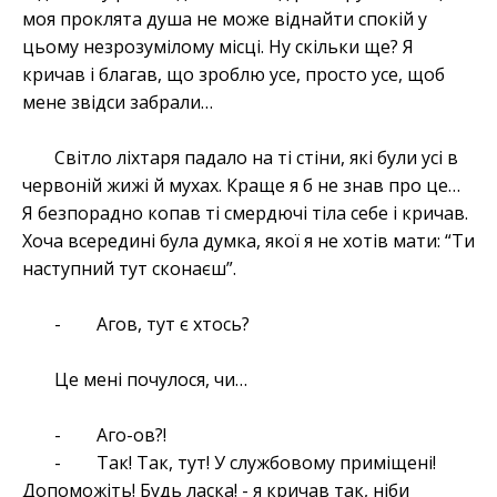
моя проклята душа не може віднайти спокій у
цьому незрозумілому місці. Ну скільки ще? Я
кричав і благав, що зроблю усе, просто усе, щоб
мене звідси забрали…
Світло ліхтаря падало на ті стіни, які були усі в
червоній жижі й мухах. Краще я б не знав про це…
Я безпорадно копав ті смердючі тіла себе і кричав.
Хоча всередині була думка, якої я не хотів мати: “Ти
наступний тут сконаєш”.
- Агов, тут є хтось?
Це мені почулося, чи…
- Аго-ов?!
- Так! Так, тут! У службовому приміщені!
Допоможіть! Будь ласка! - я кричав так, ніби