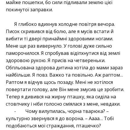
майже пошепки, бо сили підливали землю цієї
покинутої заправки.
Я глибоко вдихнув холодне повітря вечора.
Писок скривився від болю, але я мусів встати й
вибити ті двері принаймні здоровими ногами.
Мене ще раз вивернуло. У голові дуже сильно
паморочилося. Я спробував відіпхнутися від землі
здоровою рукою. Я присів на четвереньки.
Обпльована здорова дитина хотіла до мами зараз
найбільше. Я повз. Важко та повільно. Аж раптом…
Раптом я відчув щось позаду. Мені не хотілося
повертати голову, але Він мене змусив це зробити.
Тепер я дивився на жирну пташку, яка сиділа на
стовпчику і ніби голосно сміялася з мене, невдахи.
- Чому вилупилась, чорна тварюка? –
культурно звернувся я до ворона. – Аааа… Тобі
подобаються мої страждання, пташечко?