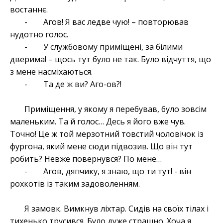
востаннє.
- Агов! Я вас ледве чую! – повторював
нудотно голос.
- У службовому приміщені, за білими
дверима! – щось тут було не так. Було відчуття, що
з мене насміхаються.
- Та де ж ви? Аго-ов?!
Приміщення, у якому я перебував, було зовсім
маленьким. Та й голос… Десь я його вже чув.
Точно! Це ж той мерзотний товстий чоловічок із
фургона, який мене сюди підвозив. Що він тут
робить? Невже повернувся? По мене…
- Агов, дяпчику, я знаю, що ти тут! - він
рохкотів із таким задоволенням.
Я замовк. Вимкнув ліхтар. Сидів на своїх тілах і
тихенько трусився. Було дуже страшно. Хоча я