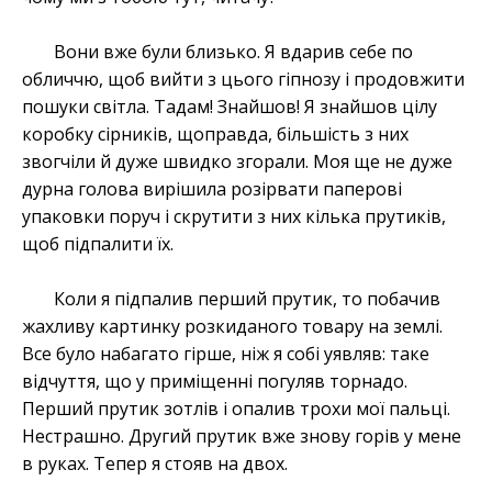
Вони вже були близько. Я вдарив себе по
обличчю, щоб вийти з цього гіпнозу і продовжити
пошуки світла. Тадам! Знайшов! Я знайшов цілу
коробку сірників, щоправда, більшість з них
звогчіли й дуже швидко згорали. Моя ще не дуже
дурна голова вирішила розірвати паперові
упаковки поруч і скрутити з них кілька прутиків,
щоб підпалити їх.
Коли я підпалив перший прутик, то побачив
жахливу картинку розкиданого товару на землі.
Все було набагато гірше, ніж я собі уявляв: таке
відчуття, що у приміщенні погуляв торнадо.
Перший прутик зотлів і опалив трохи мої пальці.
Нестрашно. Другий прутик вже знову горів у мене
в руках. Тепер я стояв на двох.