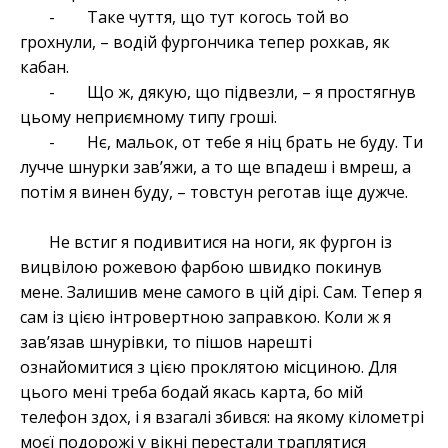
- Таке чуття, що тут когось той во
грохнули, – водій фургончика тепер рохкав, як
кабан.
- Що ж, дякую, що підвезли, – я простягнув
цьому неприємному типу гроші.
- Нє, мальок, от тебе я ніц брать не буду. Ти
лучче шнурки зав’яжи, а то ще впадеш і вмреш, а
потім я винен буду, – товстун реготав іще дужче.
Не встиг я подивитися на ноги, як фургон із
вицвілою рожевою фарбою швидко покинув
мене. Залишив мене самого в цій дірі. Сам. Тепер я
сам із цією інтровертною заправкою. Коли ж я
зав’язав шнурівки, то пішов нарешті
ознайомитися з цією проклятою місциною. Для
цього мені треба бодай якась карта, бо мій
телефон здох, і я взагалі збився: на якому кілометрі
моєї подорожі у вікні перестали траплятися