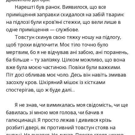
Нарешті був ранок. Виявилося, що все
приміщення заправки скидалося на забій тварин:
на підлозі були кров’яні стежки, що вели лише в
одне приміщення — службове.
Товстун скинув свою тяжку ношу на підлогу,
щоб трохи відпочити. Моє тіло точно було
мертвим, бо я не відчував ані забою, ані поранень,
ба більше – ту залізяку. Цілком можливо, що вона
вже була моєю частиною. Повіки були важкими.
Піт досі обливав моє чоло. Десь він навіть змивав
засохлу кров. Шкіряний мішок із кістками
спостерігав, що ж буде далі…
Я не знав, чи вимикалась моя свідомість, чи ще
бавилась зі мною моя голова, чи бачив я
галюцинації. Я просто лежав і дивився крізь
розбиті двері, як противний товстун стояв на