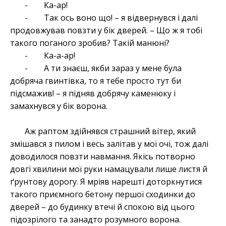
- Ка-ар!
- Так ось воно що! – я відвернувся і далі
продовжував повзти у бік дверей. – Що ж я тобі
такого поганого зробив? Такій манюні?
- Ка-а-ар!
- А ти знаєш, якби зараз у мене була
добряча гвинтівка, то я тебе просто тут би
підсмажив! – я підняв добрячу каменюку і
замахнувся у бік ворона.
Аж раптом здійнявся страшний вітер, який
змішався з пилом і весь залітав у мої очі, тож далі
доводилося повзти навмання. Якісь потворно
довгі хвилини мої руки намацували лише листя й
ґрунтову дорогу. Я мріяв нарешті доторкнутися
такого приємного бетону першої сходинки до
дверей – до будинку втечі й спокою від цього
підозрілого та занадто розумного ворона.