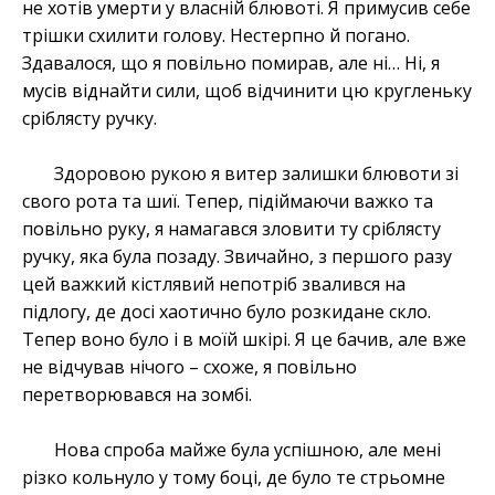
не хотів умерти у власній блювоті. Я примусив себе
трішки схилити голову. Нестерпно й погано.
Здавалося, що я повільно помирав, але ні… Ні, я
мусів віднайти сили, щоб відчинити цю кругленьку
сріблясту ручку.
Здоровою рукою я витер залишки блювоти зі
свого рота та шиї. Тепер, підіймаючи важко та
повільно руку, я намагався зловити ту сріблясту
ручку, яка була позаду. Звичайно, з першого разу
цей важкий кістлявий непотріб звалився на
підлогу, де досі хаотично було розкидане скло.
Тепер воно було і в моїй шкірі. Я це бачив, але вже
не відчував нічого – схоже, я повільно
перетворювався на зомбі.
Нова спроба майже була успішною, але мені
різко кольнуло у тому боці, де було те стрьомне