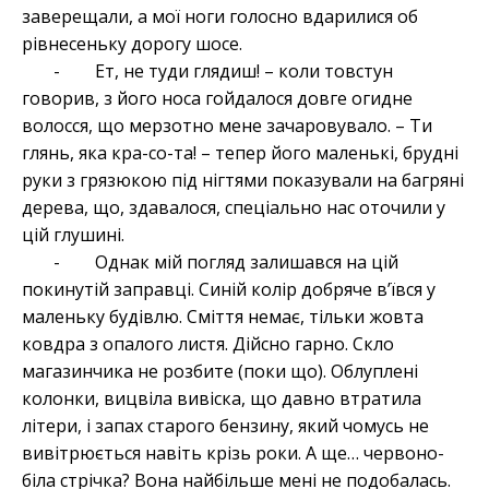
заверещали, а мої ноги голосно вдарилися об
рівнесеньку дорогу шосе.
- Ет, не туди глядиш! – коли товстун
говорив, з його носа гойдалося довге огидне
волосся, що мерзотно мене зачаровувало. – Ти
глянь, яка кра-со-та! – тепер його маленькі, брудні
руки з грязюкою під нігтями показували на багряні
дерева, що, здавалося, спеціально нас оточили у
цій глушині.
- Однак мій погляд залишався на цій
покинутій заправці. Синій колір добряче в’ївся у
маленьку будівлю. Сміття немає, тільки жовта
ковдра з опалого листя. Дійсно гарно. Скло
магазинчика не розбите (поки що). Облуплені
колонки, вицвіла вивіска, що давно втратила
літери, і запах старого бензину, який чомусь не
вивітрюється навіть крізь роки. А ще… червоно-
біла стрічка? Вона найбільше мені не подобалась.