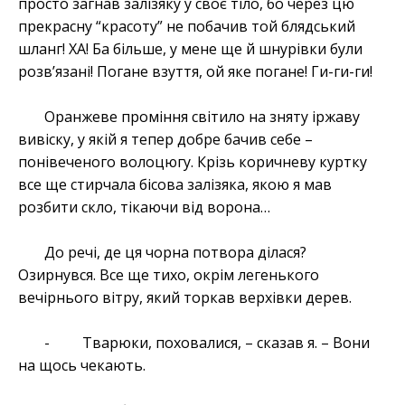
просто загнав залізяку у своє тіло, бо через цю
прекрасну “красоту” не побачив той блядський
шланг! ХА! Ба більше, у мене ще й шнурівки були
розв’язані! Погане взуття, ой яке погане! Ги-ги-ги!
Оранжеве проміння світило на зняту іржаву
вивіску, у якій я тепер добре бачив себе –
понівеченого волоцюгу. Крізь коричневу куртку
все ще стирчала бісова залізяка, якою я мав
розбити скло, тікаючи від ворона…
До речі, де ця чорна потвора ділася?
Озирнувся. Все ще тихо, окрім легенького
вечірнього вітру, який торкав верхівки дерев.
- Тварюки, поховалися, – сказав я. – Вони
на щось чекають.