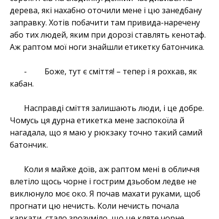
дерева, які нахабно оточили мене і цю занедбану
заправку. Хотів побачити там привида-наречену
або тих людей, яким при дорозі ставлять кенотаф.
Аж раптом мої ноги знайшли етикетку батончика.
- Боже, тут є сміття! – тепер і я рохкав, як
кабан.
Насправді сміття залишають люди, і це добре.
Чомусь ця дурна етикетка мене заспокоїла й
нагадала, що я маю у рюкзаку точно такий самий
батончик.
Коли я майже доїв, аж раптом мені в обличчя
влетіло щось чорне і гострим дзьобом ледве не
виклюнуло моє око. Я почав махати руками, щоб
прогнати цю нечисть. Коли нечисть почала
каркати, стало зрозуміло, що це кляте чорне