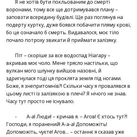
Я не хотів бути покльованим до смерті
воронами, тому все ще дотримувався плану –
заповзти всередину будівлі. Ще раз поглянув на
подерту куртку, дуже боявся побачити пляму крові,
бо це означало б смерть. Видавалося, моє тіло
почало потроху звикати й приймати залізяку.
Піт – скоріше за все водоспад Ніагару –
вкривав моє чоло. Мене трясло настільки, що
вулкан мого шлунку вийшов назовні, й
здригнулася тоді ця проклята земля під ногами.
Боже, я знепритомнів?! Скільки часу я провалявся в
цьому листі із залізякою в плечі? Я нічого не знав.
Часу тут просто не існувало.
- А-а! Люди! – кричав я. – Агов! Є хтось тут?!
Господи, я поранений! А-а-а! Допоможіть!
Допоможіть, чуєте! Агов… – останнє я сказав уже