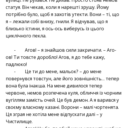
вулиці. Не рухався. Не дихав. Просто стояв немов
статуя. Він чекав, коли я нарешті зрушу. Йому
потрібно було, щоб я захотів утекти. Вони – ті, що
я – лежали собі внизу, гнили. Я відчував, що я
близько істини, я ось-ось виберусь із цього
циклічного пекла.
- Агов! – я знайшов сили закричати. – Аго-
ов! Ти товсте доробло! Агов, я до тебе кажу,
падлюко!
- Це ти до мене, мальок? – до мене
повернувся товстун, але його зовнішність… тепер
вона була інакша. На мене дивилося тепер
червоне, немов розпечена куля, обличчя із чорним
вугіллям замість очей. Це був демон. А я варився у
своєму власному казані. Ворони – малі чортенята.
Ця зграя не хотіла мене відпускати далі – у
Чистилище.