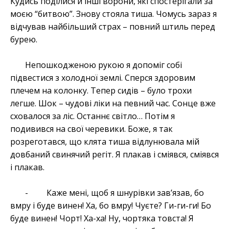
Кудись поділися й інші ворони, які спостерігали за
моєю “битвою”. Знову стояла тиша. Чомусь зараз я
відчував найбільший страх – повний штиль перед
бурею.
Непошкодженою рукою я допоміг собі
підвестися з холодної землі. Сперся здоровим
плечем на колонку. Тепер сидів – було трохи
легше. Шок – чудові ліки на певний час. Сонце вже
сховалося за ліс. Останнє світло… Потім я
подивився на свої черевики. Боже, я так
розреготався, що клята тиша відлунювала мій
довбаний свинячий регіт. Я плакав і сміявся, сміявся
і плакав.
- Каже мені, щоб я шнурівки зав’язав, бо
вмру і буде винен! Ха, бо вмру! Чуєте? Ги-ги-ги! Бо
буде винен! Чорт! Ха-ха! Ну, чортяка товста! Я