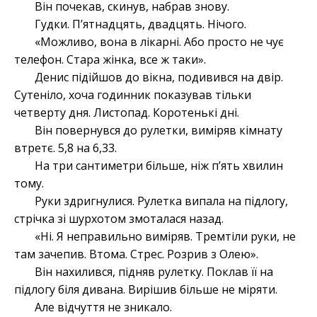
Він почекав, скинув, набрав знову.
Гудки. П’ятнадцять, двадцять. Нічого.
«Можливо, вона в лікарні. Або просто не чує
телефон. Стара жінка, все ж таки».
Денис підійшов до вікна, подивився на двір.
Сутеніло, хоча годинник показував тільки
четверту дня. Листопад. Коротенькі дні.
Він повернувся до рулетки, виміряв кімнату
втретє. 5,8 на 6,33.
На три сантиметри більше, ніж п’ять хвилин
тому.
Руки здригнулися. Рулетка випала на підлогу,
стрічка зі шурхотом змоталася назад.
«Ні. Я неправильно виміряв. Тремтіли руки, не
там зачепив. Втома. Стрес. Розрив з Олею».
Він нахилився, підняв рулетку. Поклав її на
підлогу біля дивана. Вирішив більше не міряти.
Але відчуття не зникало.