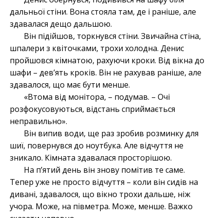
дальньої стіни. Вона стояла там, де і раніше, але
здавалася дещо дальшою.
Він підійшов, торкнувся стіни. Звичайна стіна,
шпалери з квіточками, трохи холодна. Денис
пройшовся кімнатою, рахуючи кроки. Від вікна до
шафи – дев’ять кроків. Він не рахував раніше, але
здавалося, що має бути менше.
«Втома від монітора, – подумав. – Очі
розфокусовуються, відстань сприймається
неправильно».
Він випив води, ще раз зробив розминку для
шиї, повернувся до ноутбука. Але відчуття не
зникало. Кімната здавалася просторішою.
На п’ятий день він знову помітив те саме.
Тепер уже не просто відчуття – коли він сидів на
дивані, здавалося, що вікно трохи дальше, ніж
учора. Може, на півметра. Може, менше. Важко