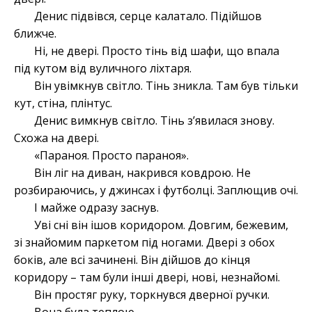
Денис підвівся, серце калатало. Підійшов
ближче.
Ні, не двері. Просто тінь від шафи, що впала
під кутом від вуличного ліхтаря.
Він увімкнув світло. Тінь зникла. Там був тільки
кут, стіна, плінтус.
Денис вимкнув світло. Тінь з’явилася знову.
Схожа на двері.
«Параноя. Просто параноя».
Він ліг на диван, накрився ковдрою. Не
розбираючись, у джинсах і футболці. Заплющив очі.
І майже одразу заснув.
Уві сні він ішов коридором. Довгим, бежевим,
зі знайомим паркетом під ногами. Двері з обох
боків, але всі зачинені. Він дійшов до кінця
коридору – там були інші двері, нові, незнайомі.
Він простяг руку, торкнувся дверної ручки.