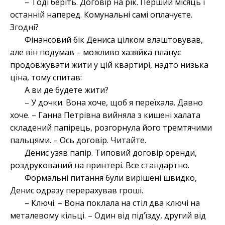
– Тоді беріть. Договір на рік. Перший місяць і
останній наперед. Комунальні самі оплачуєте.
Згодні?
Фінансовий бік Дениса цілком влаштовував,
але він подумав – можливо хазяйка планує
продовжувати жити у цій квартирі, надто низька
ціна, тому спитав:
А ви де будете жити?
– У дочки. Вона хоче, щоб я переїхала. Давно
хоче. – Ганна Петрівна вийняла з кишені халата
складений папірець, розгорнула його тремтячими
пальцями. – Ось договір. Читайте.
Денис узяв папір. Типовий договір оренди,
роздрукований на принтері. Все стандартно.
Формальні питання були вирішені швидко,
Денис одразу перерахував гроші.
– Ключі. – Вона поклала на стіл два ключі на
металевому кільці. – Один від під’їзду, другий від