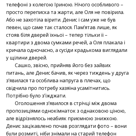
телефоні з колегою Іриною. Нічого особливого –
просто переписка та жарти, але Оля не повірила.
Або не захотіла вірити. Денис і сам уже не був
певен, що саме так сталося. Пам’ятав лише, як
стояв біля дверей їхньої – тепер тільки її –
квартири з двома сумками речей, а Оля плакала і
кричала одночасно, а сусіди крадькома виглядали
у щілини дверей.
Сашко, звісно, прийняв його без зайвих
питань, але Денис бачив, як через тиждень у друга
з’явилася та особлива напруга в плечах, що
свідчила про потребу хазяїна усамітнитись.
Потрібно було з’їжджати.
Оголошення з’явилося в стрічці між двома
пропозиціями однокімнаток з однаковою ціною,
але відрізнялось неабияк приємною знижкою.
Денис зацікавлено почав розглядати фото – вони
були розмиті, ніби знімали на старий телефон