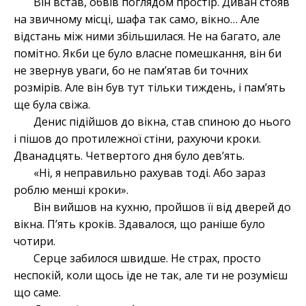
Він встав, обвів поглядом простір. Диван стояв
на звичному місці, шафа так само, вікно… Але
відстань між ними збільшилася. Не на багато, але
помітно. Якби це було власне помешкання, він би
не звернув уваги, бо не пам’ятав би точних
розмірів. Але він був тут тільки тиждень, і пам’ять
ще була свіжа.
Денис підійшов до вікна, став спиною до нього
і пішов до протилежної стіни, рахуючи кроки.
Дванадцять. Четвертого дня було дев’ять.
«Ні, я неправильно рахував тоді. Або зараз
роблю менші кроки».
Він вийшов на кухню, пройшов її від дверей до
вікна. П’ять кроків. Здавалося, що раніше було
чотири.
Серце забилося швидше. Не страх, просто
неспокій, коли щось іде не так, але ти не розумієш
що саме.