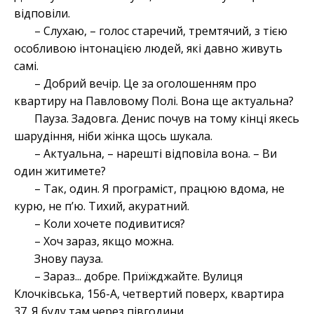
відповіли.
– Слухаю, – голос старечий, тремтячий, з тією
особливою інтонацією людей, які давно живуть
самі.
– Добрий вечір. Це за оголошенням про
квартиру на Павловому Полі. Вона ще актуальна?
Пауза. Задовга. Денис почув на тому кінці якесь
шарудіння, ніби жінка щось шукала.
– Актуальна, – нарешті відповіла вона. – Ви
один житимете?
– Так, один. Я програміст, працюю вдома, не
курю, не п’ю. Тихий, акуратний.
– Коли хочете подивитися?
– Хоч зараз, якщо можна.
Знову пауза.
– Зараз... добре. Приїжджайте. Вулиця
Клочківська, 156-А, четвертий поверх, квартира
37. Я буду там через півгодини.