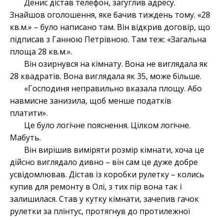
Денис дістав телефон, загуглив адресу.
Знайшов оголошення, яке бачив тиждень тому. «28
кв.м.» – було написано там. Він відкрив договір, що
підписав з Ганною Петрівною. Там теж: «Загальна
площа 28 кв.м.».
Він озирнувся на кімнату. Вона не виглядала як
28 квадратів. Вона виглядала як 35, може більше.
«Господиня неправильно вказала площу. Або
навмисне занизила, щоб менше податків
платити».
Це було логічне пояснення. Цілком логічне.
Мабуть.
Він вирішив виміряти розмір кімнати, хоча це
дійсно виглядало дивно – він сам це дуже добре
усвідомлював. Дістав із коробки рулетку – колись
купив для ремонту в Олі, з тих пір вона так і
залишилася. Став у кутку кімнати, зачепив гачок
рулетки за плінтус, протягнув до протилежної