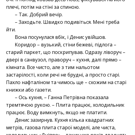
плечі, потім на стіні за спиною.
– Так. Добрий вечір.
– Заходьте. Швидко подивіться. Мені треба
йти.
Вона посунулася вбік, і Денис увійшов.
Коридор – вузький, стіни бежеві, підлога –
старий паркет, що поскрипував. Одразу ліворуч –
двері в санвузол, праворуч – кухня, далі прямо –
кімната. Все чисто, але з тим нальотом
застарілості, коли речі не брудні, а просто старі.
Пахло нафталіном та чимось ще – схожим на старі
книжки або газети.
– Ось кухня, – Ганна Петрівна показала
тремтячою рукою. – Плита працює, холодильник
працює. Воду вимкнуть, якщо не платити.
Денис зазирнув. Кухня кілька квадратних
метрів, газова плита старої моделі, але чиста,