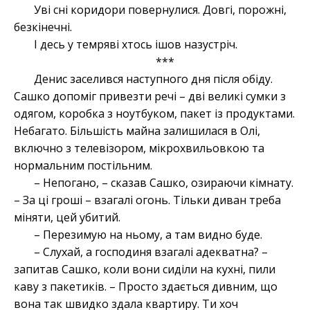
Уві сні коридори повернулися. Довгі, порожні,
безкінечні.
І десь у темряві хтось ішов назустріч.
***
Денис заселився наступного дня після обіду.
Сашко допоміг привезти речі – дві великі сумки з
одягом, коробка з ноутбуком, пакет із продуктами.
Небагато. Більшість майна залишилася в Олі,
включно з телевізором, мікрохвильовкою та
нормальним постільним.
– Непогано, – сказав Сашко, озираючи кімнату.
– За ці гроші – взагалі огонь. Тільки диван треба
міняти, цей убитий.
– Перезимую на ньому, а там видно буде.
– Слухай, а господиня взагалі адекватна? –
запитав Сашко, коли вони сиділи на кухні, пили
каву з пакетиків. – Просто здається дивним, що
вона так швидко здала квартиру. Ти хоч