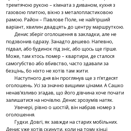
тремтячою рукою – кімната з диваном, кухня з
газовою плитою, вікно з металопластиковою
рамою. Район – Павлове Поле, не найгірший
варіант, хвилин двадцять до центру маршруткою.
Денис зберіг оголошення в закладки, але не
подзвонив одразу. Занадто дешево. Напевно,
підвал, або будинок під зніс, або щось ще гірше.
Може, там хтось помер – квартири, де сталося
самогубство або вбивство, часто здавали за
безцінь, бо ніхто не хотів там жити.
Наступного дня він проглянув ще з п’ятдесят
оголошень. Усі за значно вищими цінами. А Сашко
ненав’язливо згадав, що його дівчина хоче почати
залишатися на ночівлю. Денис зрозумів натяк.
Увечері, рівно о шостій, він набрав номер з
оголошення.
Гудки. Довгі, як завжди на старих мобільних.
Денис уже хотів скинути, коли на тому кінці