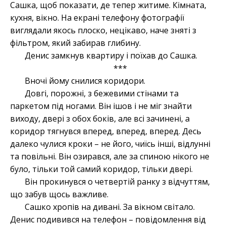
Сашка, щоб показати, де тепер житиме. Кімната,
кухня, вікно. На екрані телефону фотографії
виглядали якось плоско, нецікаво, наче зняті з
фільтром, який забирав глибину.
Денис замкнув квартиру і поїхав до Сашка.
***
Вночі йому снилися коридори.
Довгі, порожні, з бежевими стінами та
паркетом під ногами. Він ішов і не міг знайти
виходу, двері з обох боків, але всі зачинені, а
коридор тягнувся вперед, вперед, вперед. Десь
далеко чулися кроки – не його, чиїсь інші, відлунні
та повільні. Він озирався, але за спиною нікого не
було, тільки той самий коридор, тільки двері.
Він прокинувся о четвертій ранку з відчуттям,
що забув щось важливе.
Сашко хропів на дивані. За вікном світало.
Денис подивився на телефон – повідомлення від