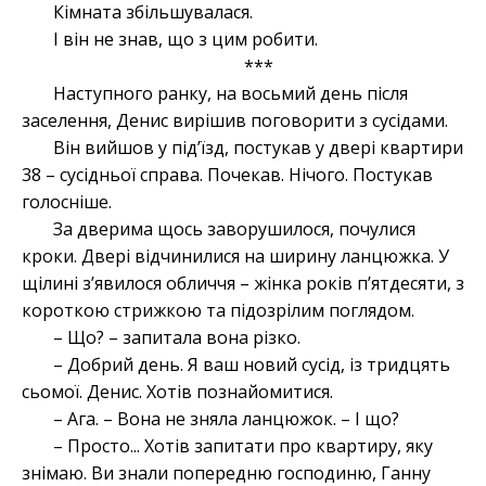
Кімната збільшувалася.
І він не знав, що з цим робити.
***
Наступного ранку, на восьмий день після
заселення, Денис вирішив поговорити з сусідами.
Він вийшов у під’їзд, постукав у двері квартири
38 – сусідньої справа. Почекав. Нічого. Постукав
голосніше.
За дверима щось заворушилося, почулися
кроки. Двері відчинилися на ширину ланцюжка. У
щілині з’явилося обличчя – жінка років п’ятдесяти, з
короткою стрижкою та підозрілим поглядом.
– Що? – запитала вона різко.
– Добрий день. Я ваш новий сусід, із тридцять
сьомої. Денис. Хотів познайомитися.
– Ага. – Вона не зняла ланцюжок. – І що?
– Просто... Хотів запитати про квартиру, яку
знімаю. Ви знали попередню господиню, Ганну