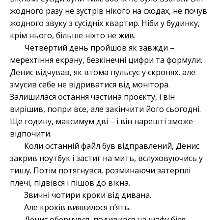
жодного разу не зустрів нікого на сходах, не почув
жодного звуку з сусідніх квартир. Ніби у будинку,
крім нього, більше ніхто не жив.
Четвертий день пройшов як завжди –
мерехтіння екрану, безкінечні цифри та формули.
Денис відчував, як втома пульсує у скронях, але
змусив себе не відриватися від монітора.
Залишилася остання частина проєкту, і він
вирішив, попри все, але закінчити його сьогодні.
Ще годину, максимум дві – і він нарешті зможе
відпочити.
Коли останній файл був відправлений, Денис
закрив ноутбук і застиг на мить, вслуховуючись у
тишу. Потім потягнувся, розминаючи затерплі
плечі, підвівся і пішов до вікна.
Звичні чотири кроки від дивана.
Але кроків виявилося п’ять.
Денис обернувся, подивився на шафу біля