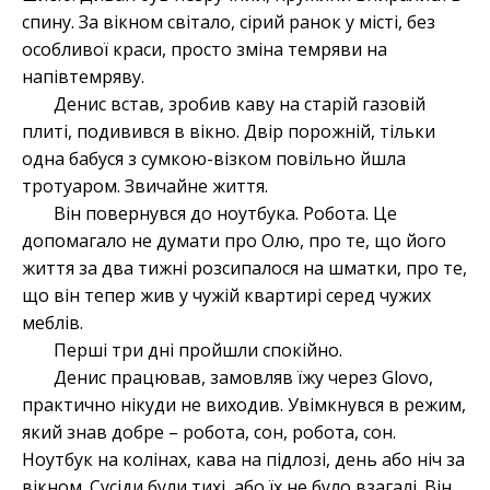
спину. За вікном світало, сірий ранок у місті, без
особливої краси, просто зміна темряви на
напівтемряву.
Денис встав, зробив каву на старій газовій
плиті, подивився в вікно. Двір порожній, тільки
одна бабуся з сумкою-візком повільно йшла
тротуаром. Звичайне життя.
Він повернувся до ноутбука. Робота. Це
допомагало не думати про Олю, про те, що його
життя за два тижні розсипалося на шматки, про те,
що він тепер жив у чужій квартирі серед чужих
меблів.
Перші три дні пройшли спокійно.
Денис працював, замовляв їжу через Glovo,
практично нікуди не виходив. Увімкнувся в режим,
який знав добре – робота, сон, робота, сон.
Ноутбук на колінах, кава на підлозі, день або ніч за
вікном. Сусіди були тихі, або їх не було взагалі. Він