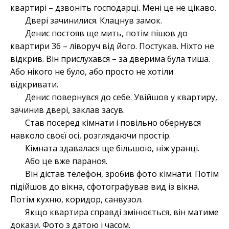
квартирі – дзвоніть господарці. Мені це не цікаво.
Двері зачинилися. Клацнув замок.
Денис постояв ще мить, потім пішов до
квартири 36 – ліворуч від його. Постукав. Ніхто не
відкрив. Він прислухався – за дверима була тиша.
Або нікого не було, або просто не хотіли
відкривати.
Денис повернувся до себе. Увійшов у квартиру,
зачинив двері, заклав засув.
Став посеред кімнати і повільно обернувся
навколо своєї осі, розглядаючи простір.
Кімната здавалася ще більшою, ніж уранці.
Або це вже параноя.
Він дістав телефон, зробив фото кімнати. Потім
підійшов до вікна, сфотографував вид із вікна.
Потім кухню, коридор, санвузол.
Якщо квартира справді змінюється, він матиме
докази. Фото з датою і часом.