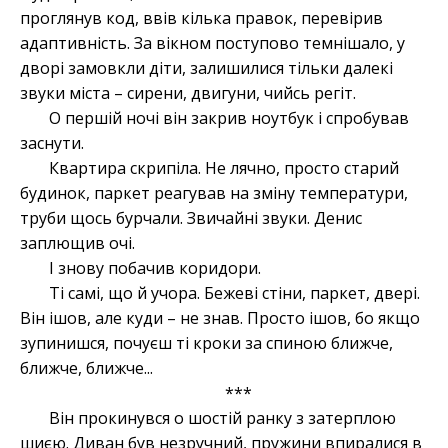
проглянув код, ввів кілька правок, перевірив
адаптивність. За вікном поступово темнішало, у
дворі замовкли діти, залишилися тільки далекі
звуки міста – сирени, двигуни, чийсь регіт.
О першій ночі він закрив ноутбук і спробував
заснути.
Квартира скрипіла. Не лячно, просто старий
будинок, паркет реагував на зміну температури,
труби щось бурчали. Звичайні звуки. Денис
заплющив очі.
І знову побачив коридори.
Ті самі, що й учора. Бежеві стіни, паркет, двері.
Він ішов, але куди – не знав. Просто ішов, бо якщо
зупинишся, почуєш ті кроки за спиною ближче,
ближче, ближче...
***
Він прокинувся о шостій ранку з затерплою
шиєю. Диван був незручний, пружини впиралися в