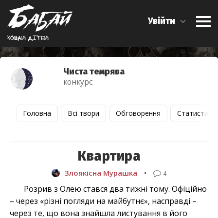
Увійти
Ховай дiтей
Чиста темрява
конкурс
Головна
Всі твори
Обговорення
Статистика
Квартира
Злоякісна Мурашка
•
4
Розрив з Олею стався два тижні тому. Офіційно
– через «різні погляди на майбутнє», насправді –
через те, що вона знайшла листування в його