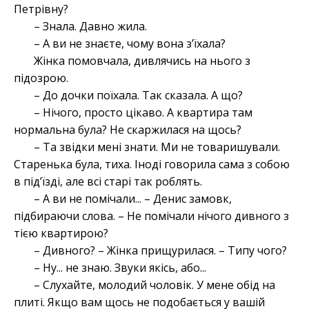
Петрівну?
– Знала. Давно жила.
– А ви не знаєте, чому вона з’їхала?
Жінка помовчала, дивлячись на нього з
підозрою.
– До дочки поїхала. Так сказала. А що?
– Нічого, просто цікаво. А квартира там
нормальна була? Не скаржилася на щось?
– Та звідки мені знати. Ми не товаришували.
Старенька була, тиха. Іноді говорила сама з собою
в під’їзді, але всі старі так роблять.
– А ви не помічали... – Денис замовк,
підбираючи слова. – Не помічали нічого дивного з
тією квартирою?
– Дивного? – Жінка прищурилася. – Типу чого?
– Ну... не знаю. Звуки якісь, або...
– Слухайте, молодий чоловік. У мене обід на
плиті. Якщо вам щось не подобається у вашій