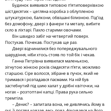
Будинок виявився типовою п’ятиповерхівкою
шістдесятих – цегляна коробка з облупленою
штукатуркою, балкони, обвішані білизною. Під’їзд
без домофону, двері з фанери та металу, вибите
скло в ліхтарі. Пахло старими овочами.
Він швидко забіг на четвертий поверх.
Постукав. Почекав. Постукав ще раз.
Двері відчинилися без попереджувального
шарудіння, ніби хтось стояв по той бік і чекав.
Ганна Петрівна виявилася маленькою,
зігнутою жінкою років сімдесяти п’яти, можливо
старшою. Сіре волосся, зібране в пучок, який не
тримався і розпадався пасмами. На ній був
застебнутий під шию халат у дрібні квіточки, на
ногах – розтоптані капці. Права рука сильно
тремтіла.
– Денис? – запитала вона, не дивлячись йому в
очі. Її погляд ковзав десь повз, фіксувався на його