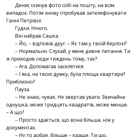
Денис скинув фото собі на пошту, на всяк
випадок. Потім знову спробував зателефонувати
Ганні Петрівні.
Гудки. Нічого.
Він набрав Сашка.
– Йо, – відповів друг. – Як там у твоїй берлозі?
– Нормально. Слухай, у мене дивне питання. Ти
ж приходив сюди тиждень тому, так?
– Ага. Допомагав заселятися.
– І яка, на твою думку, була площа квартири?
Приблизно?
Пауза.
– Не знаю, чувак. Не звертав уваги. Звичайна
однушка, може тридцять квадратів, може менше.
– А що?
– Просто здається, що вона більша, ніж у
документах.
– Ну то добре, більше – краще. Ти що,