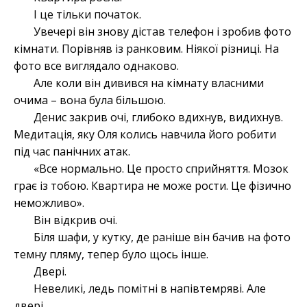
І це тільки початок.
Увечері він знову дістав телефон і зробив фото
кімнати. Порівняв із ранковим. Ніякої різниці. На
фото все виглядало однаково.
Але коли він дивився на кімнату власними
очима – вона була більшою.
Денис закрив очі, глибоко вдихнув, видихнув.
Медитація, яку Оля колись навчила його робити
під час панічних атак.
«Все нормально. Це просто сприйняття. Мозок
грає із тобою. Квартира не може рости. Це фізично
неможливо».
Він відкрив очі.
Біля шафи, у кутку, де раніше він бачив на фото
темну пляму, тепер було щось інше.
Двері.
Невеликі, ледь помітні в напівтемряві. Але
двері.