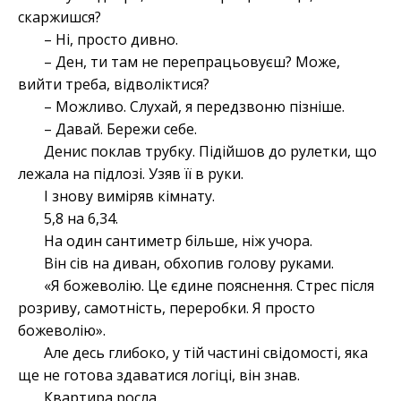
скаржишся?
– Ні, просто дивно.
– Ден, ти там не перепрацьовуєш? Може,
вийти треба, відволіктися?
– Можливо. Слухай, я передзвоню пізніше.
– Давай. Бережи себе.
Денис поклав трубку. Підійшов до рулетки, що
лежала на підлозі. Узяв її в руки.
І знову виміряв кімнату.
5,8 на 6,34.
На один сантиметр більше, ніж учора.
Він сів на диван, обхопив голову руками.
«Я божеволію. Це єдине пояснення. Стрес після
розриву, самотність, переробки. Я просто
божеволію».
Але десь глибоко, у тій частині свідомості, яка
ще не готова здаватися логіці, він знав.
Квартира росла.