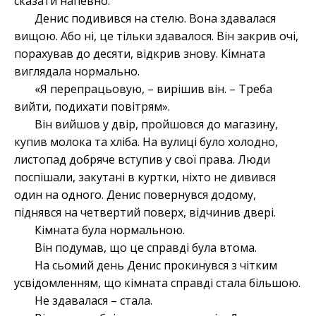
сказати напевно.
Денис подивився на стелю. Вона здавалася
вищою. Або ні, це тільки здавалося. Він закрив очі,
порахував до десяти, відкрив знову. Кімната
виглядала нормально.
«Я перепрацьовую, – вирішив він. – Треба
вийти, подихати повітрям».
Він вийшов у двір, пройшовся до магазину,
купив молока та хліба. На вулиці було холодно,
листопад добряче вступив у свої права. Люди
поспішали, закутані в куртки, ніхто не дивився
один на одного. Денис повернувся додому,
піднявся на четвертий поверх, відчинив двері.
Кімната була нормальною.
Він подумав, що це справді була втома.
На сьомий день Денис прокинувся з чітким
усвідомленням, що кімната справді стала більшою.
Не здавалася – стала.