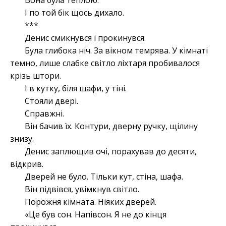
Вона була теплою.
І по той бік щось дихало.
***
Денис смикнувся і прокинувся.
Була глибока ніч. За вікном темрява. У кімнаті
темно, лише слабке світло ліхтаря пробивалося
крізь штори.
І в кутку, біля шафи, у тіні.
Стояли двері.
Справжні.
Він бачив їх. Контури, дверну ручку, щілину
знизу.
Денис заплющив очі, порахував до десяти,
відкрив.
Дверей не було. Тільки кут, стіна, шафа.
Він підвівся, увімкнув світло.
Порожня кімната. Ніяких дверей.
«Це був сон. Напівсон. Я не до кінця