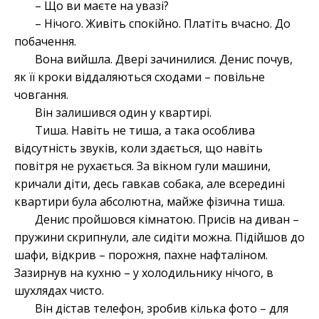
– Що ви маєте на увазі?
– Нічого. Живіть спокійно. Платіть вчасно. До
побачення.
Вона вийшла. Двері зачинилися. Денис почув,
як її кроки віддаляються сходами – повільне
човгання.
Він залишився один у квартирі.
Тиша. Навіть не тиша, а така особлива
відсутність звуків, коли здається, що навіть
повітря не рухається. За вікном гули машини,
кричали діти, десь гавкав собака, але всередині
квартири була абсолютна, майже фізична тиша.
Денис пройшовся кімнатою. Присів на диван –
пружини скрипнули, але сидіти можна. Підійшов до
шафи, відкрив – порожня, пахне нафталіном.
Зазирнув на кухню – у холодильнику нічого, в
шухлядах чисто.
Він дістав телефон, зробив кілька фото – для