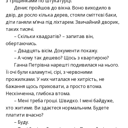
з тріщинками по штукатурці.
Денис пройшов до вікна. Воно виходило в
двір, де росло кілька дерев, стояли сміттєві баки,
діти ганяли м’яча під ліхтарем. Звичайний дворик,
таких тисячі.
– Скільки квадратів? – запитав він,
обертаючись.
– Двадцять вісім. Документи покажу.
– А чому так дешево? Щось з квартирою?
Ганна Петрівна нарешті подивилася на нього.
Її очі були каламутні, сірі, з червоними
прожилками. У них читалася не хитрість, не
бажання щось приховати, а просто втома.
Нескінченна, глибока втома.
– Мені треба гроші. Швидко. І мені байдуже,
хто житиме. Ви здаєтеся нормальним. Будете
платити вчасно?
– Буду.