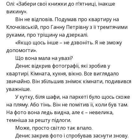
Олі: «Забери свої книжки до п’ятниці, інакше
викину».
Він не відповів. Подумав про квартиру на
Клочківській, про Ганну Петрівну з її тремтячими
руками, про тріщину на дзеркалі.
«Якщо щось інше – не дзвоніть. Я не зможу
допомогти».
Що вона мала на увазі?
Денис відкрив фотографії, які зробив у
квартирі. Кімната, кухня, вікно. Все виглядало
звичайно. Він збільшив знімок кімнати, подивився
уважніше.
У кутку, біля шафи, на паркеті було щось схоже
на пляму. Або тінь. Він не помітив її, коли був там.
На фото вона ледь видна, але є – невелика,
темніша за решту підлоги.
Може, просто світло так впало.
Денис закрив фото і спробував заснути знову.