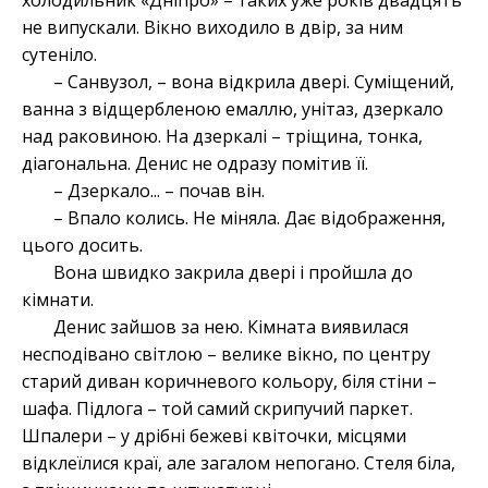
холодильник «Дніпро» – таких уже років двадцять
не випускали. Вікно виходило в двір, за ним
сутеніло.
– Санвузол, – вона відкрила двері. Суміщений,
ванна з відщербленою емаллю, унітаз, дзеркало
над раковиною. На дзеркалі – тріщина, тонка,
діагональна. Денис не одразу помітив її.
– Дзеркало... – почав він.
– Впало колись. Не міняла. Дає відображення,
цього досить.
Вона швидко закрила двері і пройшла до
кімнати.
Денис зайшов за нею. Кімната виявилася
несподівано світлою – велике вікно, по центру
старий диван коричневого кольору, біля стіни –
шафа. Підлога – той самий скрипучий паркет.
Шпалери – у дрібні бежеві квіточки, місцями
відклеїлися краї, але загалом непогано. Стеля біла,