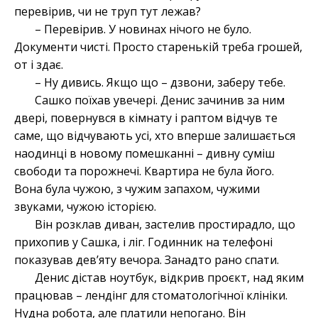
перевірив, чи не труп тут лежав?
– Перевірив. У новинах нічого не було.
Документи чисті. Просто старенькій треба грошей,
от і здає.
– Ну дивись. Якщо що – дзвони, заберу тебе.
Сашко поїхав увечері. Денис зачинив за ним
двері, повернувся в кімнату і раптом відчув те
саме, що відчувають усі, хто вперше залишається
наодинці в новому помешканні – дивну суміш
свободи та порожнечі. Квартира не була його.
Вона була чужою, з чужим запахом, чужими
звуками, чужою історією.
Він розклав диван, застелив простирадло, що
прихопив у Сашка, і ліг. Годинник на телефоні
показував дев’яту вечора. Занадто рано спати.
Денис дістав ноутбук, відкрив проєкт, над яким
працював – лендінг для стоматологічної клініки.
Нудна робота, але платили непогано. Він