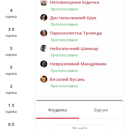
Неповноцінна Індичка
Проголосовано
4
оцінка
Дистильований Крук
Проголосовано
3.5
Парнокопитна Троянда
оцінка
Проголосовано
3
Небезпечний Шинкар
оцінка
Проголосовано
Невразливий Мандрівник
3
Проголосовано
оцінка
Веселий Вусань
2
Проголосовано
оцінка
1.5
Флудилка
Відгуки
оцінка
0.5
До чату