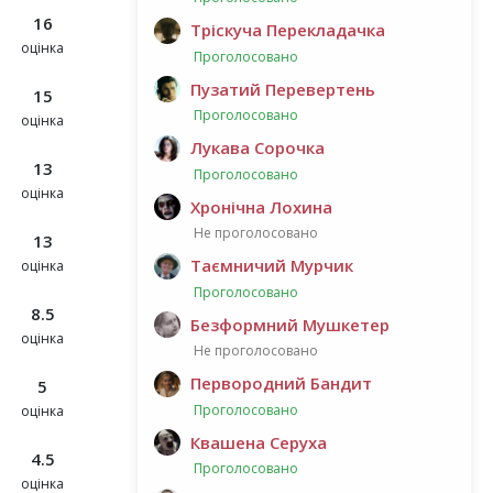
16
Тріскуча Перекладачка
оцінка
Проголосовано
Пузатий Перевертень
15
Проголосовано
оцінка
Лукава Сорочка
13
Проголосовано
оцінка
Хронічна Лохина
Не проголосовано
13
Таємничий Мурчик
оцінка
Проголосовано
8.5
Безформний Мушкетер
оцінка
Не проголосовано
Первородний Бандит
5
Проголосовано
оцінка
Квашена Серуха
4.5
Проголосовано
оцінка