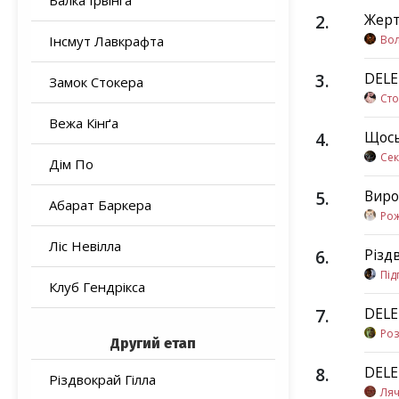
Балка Ірвінга
2
.
Жер
Інсмут Лавкрафта
Во
3
.
DEL
Замок Стокера
Сто
Вежа Кінґа
4
.
Щось
Се
Дім По
5
.
Виро
Абарат Баркера
Ро
Ліс Невілла
6
.
Різд
Під
Клуб Гендрікса
7
.
DEL
Роз
Другий етап
8
.
DEL
Різдвокрай Гілла
Ляч