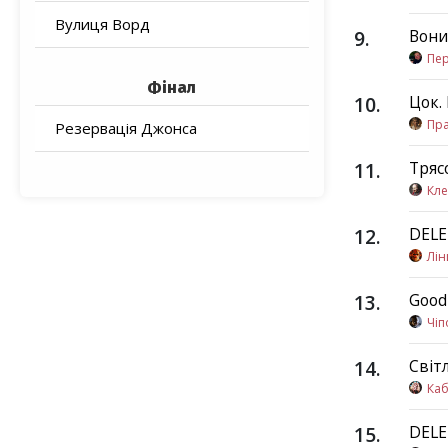
Вулиця Ворд
9
.
Вони
Пер
Фінал
10
.
Цок.
Пр
Резервація Джонса
11
.
Тряс
Кле
12
.
DEL
Лін
13
.
Good
Чі
14
.
Світ
Каб
15
.
DEL