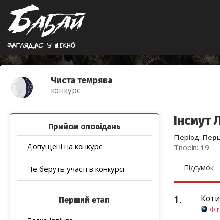
Заглядає у вiкно
Чиста темрява
конкурс
Інсмут 
Прийом оповідань
Період:
Пер
Допущені на конкурс
Творів:
19
Підсумок
Не беруть участі в конкурсі
1
.
Коти
Перший етап
Фі