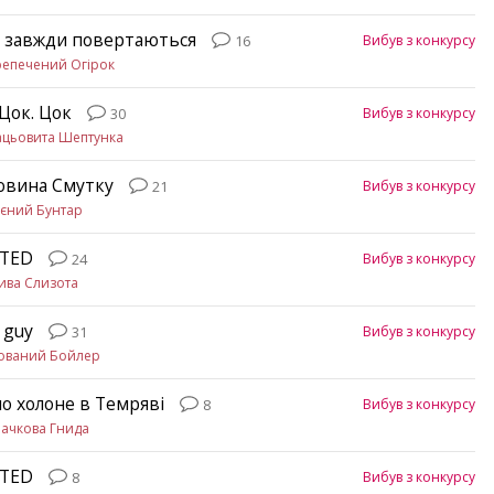
 завжди повертаються
Вибув з конкурсу
16
епечений Огірок
 Цок. Цок
Вибув з конкурсу
30
ацьовита Шептунка
овина Смутку
Вибув з конкурсу
21
єний Бунтар
ETED
Вибув з конкурсу
24
ива Слизота
 guy
Вибув з конкурсу
31
пований Бойлер
ло холоне в Темряві
Вибув з конкурсу
8
ачкова Гнида
ETED
Вибув з конкурсу
8