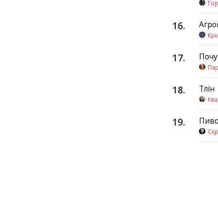
Гор
16
.
Агро
Кр
17
.
Почу
Па
18
.
Тлін
Кв
19
.
Пив
Скр