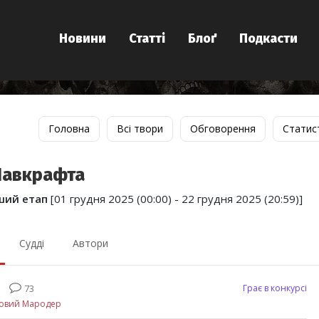
Новини
Статті
Блоґ
Подкасти
Головна
Всі твори
Обговорення
Статис
Лавкрафта
ший етап
[01 грудня 2025 (00:00) - 22 грудня 2025 (20:59)]
Судді
Автори
Грає в конкурсі
73
говий Мародер