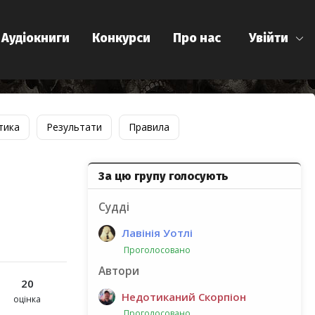
Аудіокниги
Конкурси
Про нас
Увійти
тика
Результати
Правила
За цю групу голосують
Судді
Лавінія Уотлі
Проголосовано
Автори
20
Недотиканий Скорпіон
оцінка
Проголосовано