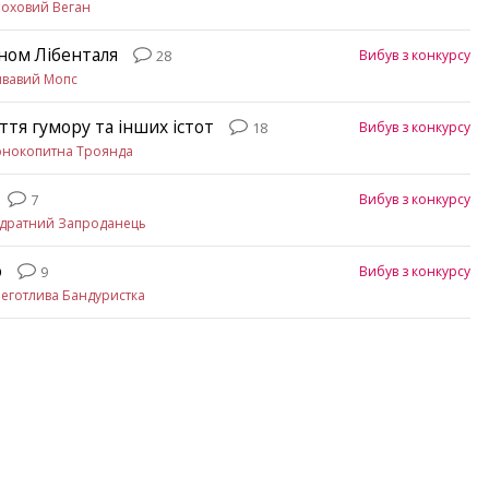
оховий Веган
ном Лібенталя
Вибув з конкурсу
28
ивавий Мопс
ття гумору та інших істот
Вибув з конкурсу
18
рнокопитна Троянда
Вибув з конкурсу
7
адратний Запроданець
о
Вибув з конкурсу
9
еготлива Бандуристка