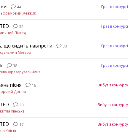
тви
Грає в конкурсі
44
льфрамовий Жевжик
ETED
Грає в конкурсі
52
личний Пінгед
, що сидить навпроти
Грає в конкурсі
30
ксуальний Метеор
к
Грає в конкурсі
38
жева Фрезерувальниця
вяна пісня
Вибув з конкурсу
16
горілий Донор
ETED
Вибув з конкурсу
20
квітла Хвеська
ETED
Вибув з конкурсу
17
на Крістіна