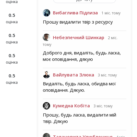
оцінка
Вибаглива Підлиза
1 міс. тому
0.5
Прошу видалити твір з ресурсу
оцінка
0.5
Небезпечний Шинкар
2 міс.
оцінка
тому
Доброго дня, видаліть, будь ласка,
0.5
моє оповідання, дякую
оцінка
Вайлувата Злюка
3 міс. тому
0.5
оцінка
Видаліть, будь ласка, обидва мої
оповідання. Дякую.
Кумедна Кобіта
3 міс. тому
Прошу, будь ласка, видалити мій
твір. Дякую
Талановита Улюблениця