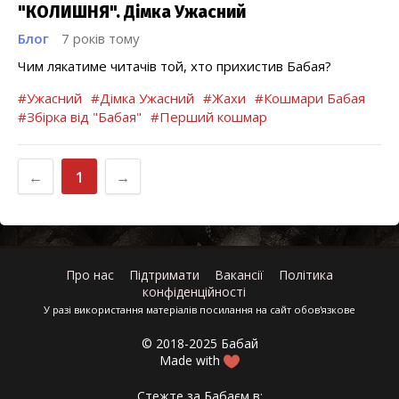
"КОЛИШНЯ". Дімка Ужасний
Блог
7 років тому
Чим лякатиме читачів той, хто прихистив Бабая?
#Ужасний
#Дімка Ужасний
#Жахи
#Кошмари Бабая
#Збірка від "Бабая"
#Перший кошмар
←
1
→
Про нас
Підтримати
Вакансії
Політика
конфіденційності
У разі використання матеріалів посилання на сайт обов'язкове
© 2018-2025 Бабай
Made with
Стежте за Бабаєм в: