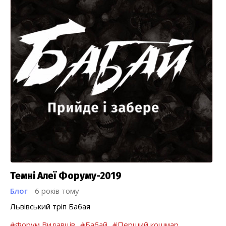
Темні Алеї Форуму-2019
Блог
6 років тому
Львівський тріп Бабая
#Форум Видавців
#Бабай
#Перший кошмар