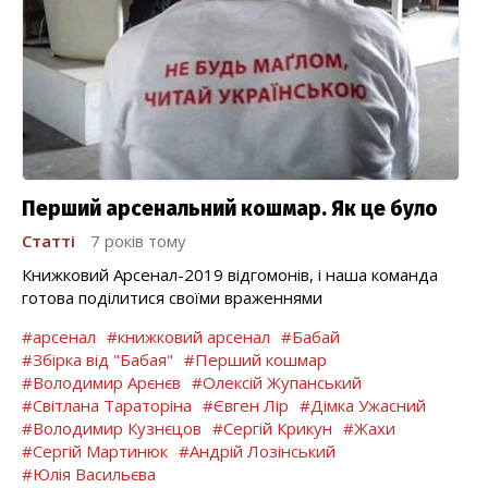
Перший арсенальний кошмар. Як це було
Статті
7 років тому
Книжковий Арсенал-2019 відгомонів, і наша команда
готова поділитися своїми враженнями
#арсенал
#книжковий арсенал
#Бабай
#Збірка від "Бабая"
#Перший кошмар
#Володимир Арєнєв
#Олексій Жупанський
#Світлана Тараторіна
#Євген Лір
#Дімка Ужасний
#Володимир Кузнєцов
#Сергій Крикун
#Жахи
#Сергій Мартинюк
#Андрій Лозінський
#Юлія Васильєва