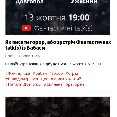
Як писати горор, або зустріч Фантастичних
talk(s) із Бабаєм
Блог
4 роки тому
Онлайн-трансляція відбудеться 13 жовтня о 19:00
#Фантастика
#Бабай
#горор
#стрім
#Володимир Кузнєцов
#Дімка Ужасний
#Наталія Довгопол
#Світлана Тараторіна