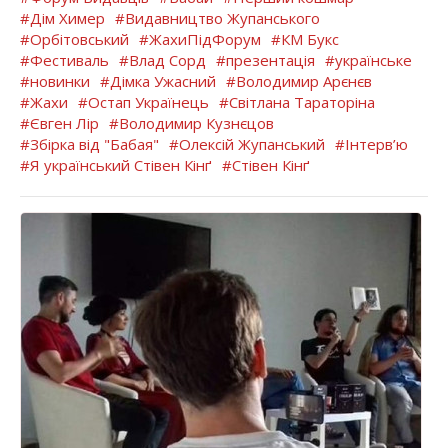
#Дім Химер
#Видавництво Жупанського
#Орбітовський
#ЖахиПідФорум
#КМ Букс
#Фестиваль
#Влад Сорд
#презентація
#українське
#новинки
#Дімка Ужасний
#Володимир Арєнєв
#Жахи
#Остап Українець
#Світлана Тараторіна
#Євген Лір
#Володимир Кузнєцов
#Збірка від "Бабая"
#Олексій Жупанський
#Інтерв’ю
#Я український Стівен Кінґ
#Стівен Кінґ