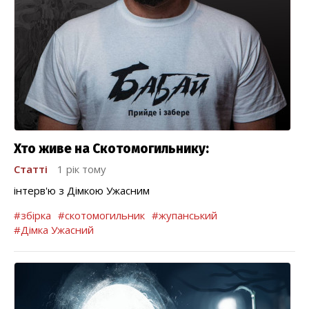
Хто живе на Скотомогильнику:
Статті
1 рік тому
інтерв'ю з Дімкою Ужасним
#збірка
#скотомогильник
#жупанський
#Дімка Ужасний