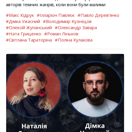
авторів темних жанрів, коли вони були малими
#Макс Кідрук
#Ілларіон Павлюк
#Павло Дерев’янко
#Дімка Ужасний
#Володимир Кузнєцов
#Олексій Жупанський
#Олександр Завара
#Ната Гриценко
#Роман Ліньков
#Світлана Тараторіна
#Поліна Кулакова