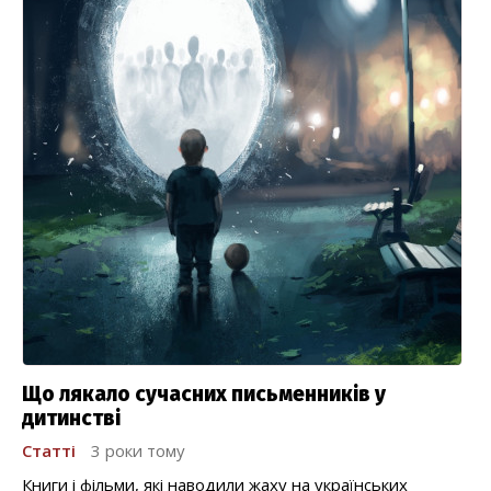
Що лякало сучасних письменників у
дитинстві
Статті
3 роки тому
Книги і фільми, які наводили жаху на українських