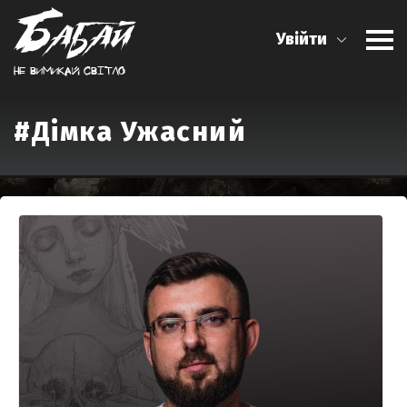
Увійти
Не вимикай свiтло
#Дімка Ужасний