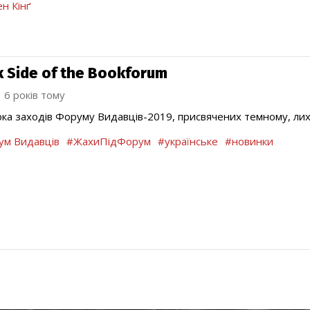
ен Кінґ
k Side of the Bookforum
6 років тому
рка заходів Форуму Видавців-2019, присвячених темному, ли
м Видавців
#ЖахиПідФорум
#українське
#новинки