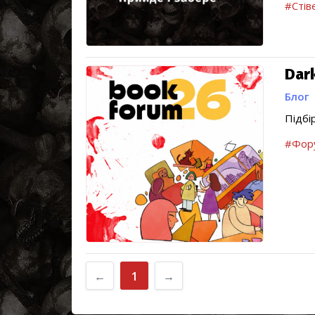
#Стів
Dar
Блог
Підбі
#Фору
←
1
→