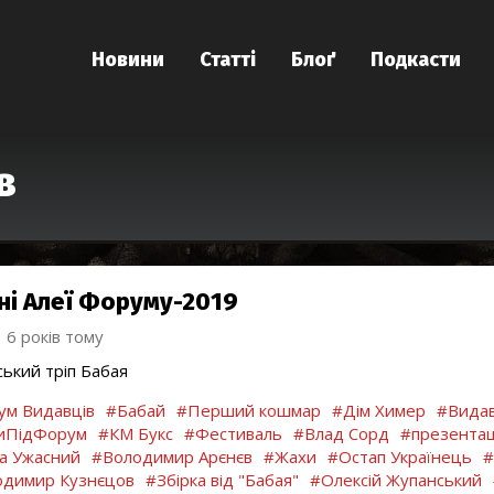
Новини
Статті
Блоґ
Подкасти
в
ні Алеї Форуму-2019
6 років тому
ський тріп Бабая
м Видавців
#Бабай
#Перший кошмар
#Дім Химер
#Видав
иПідФорум
#КМ Букс
#Фестиваль
#Влад Сорд
#презентац
а Ужасний
#Володимир Арєнєв
#Жахи
#Остап Українець
#
димир Кузнєцов
#Збірка від "Бабая"
#Олексій Жупанський