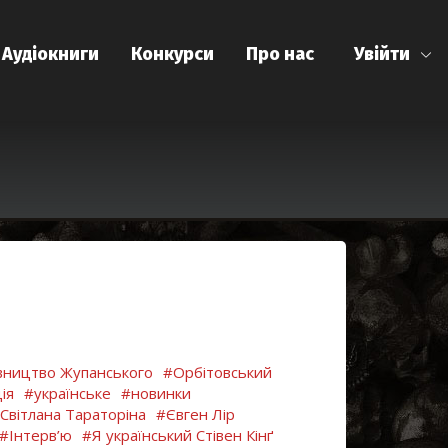
Аудіокниги
Конкурси
Про нас
Увійти
ництво Жупанського
#Орбітовський
ія
#українське
#новинки
Світлана Тараторіна
#Євген Лір
#Інтерв’ю
#Я український Стівен Кінґ