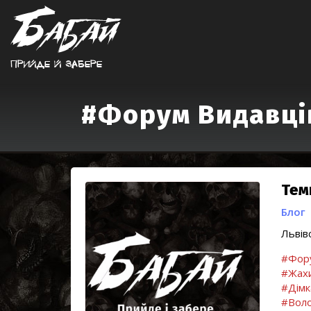
Прийде й забере
#Форум Видавці
Тем
Блог
Львів
#Фору
#Жах
#Дімк
#Воло