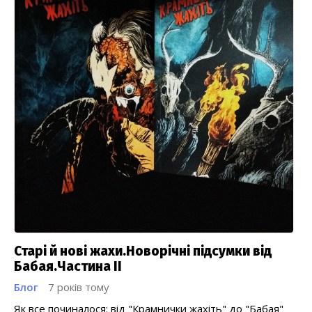
Старі й нові жахи.Новорічні підсумки від
Бабая.Частина ІІ
Блог
7 років тому
Як все починалося: від "Крамнички жахіть" до "Бабая"