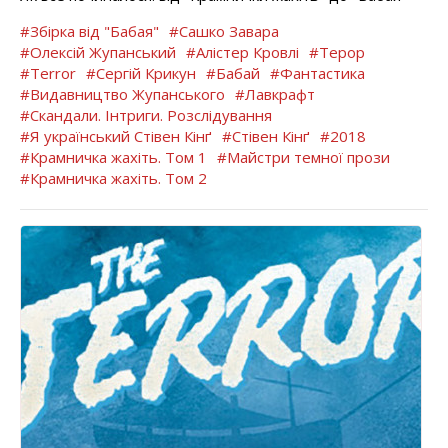
#Збірка від "Бабая"
#Сашко Завара
#Олексій Жупанський
#Алістер Кровлі
#Терор
#Terror
#Сергій Крикун
#Бабай
#Фантастика
#Видавництво Жупанського
#Лавкрафт
#Скандали. Інтриги. Розслідування
#Я український Стівен Кінґ
#Стівен Кінґ
#2018
#Крамничка жахіть. Том 1
#Майстри темної прози
#Крамничка жахіть. Том 2