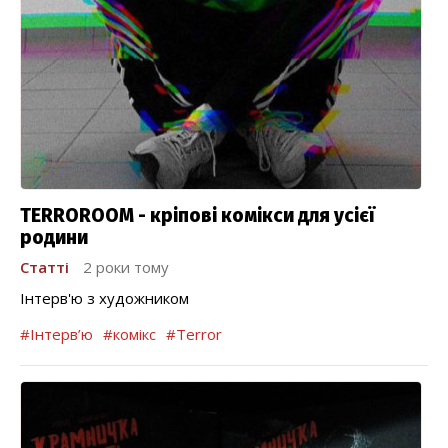
TERROROOM - кріпові комікси для усієї
родини
Статті
2 роки тому
Інтерв'ю з художником
#Інтерв’ю
#комікс
#Terror