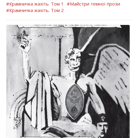
#Крамничка жахіть. Том 1
#Майстри темної прози
#Крамничка жахіть. Том 2