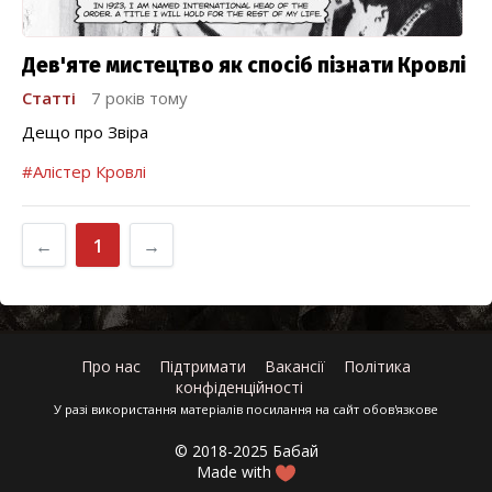
Дев'яте мистецтво як спосіб пізнати Кровлі
Статті
7 років тому
Дещо про Звіра
#Алістер Кровлі
←
1
→
Про нас
Підтримати
Вакансії
Політика
конфіденційності
У разі використання матеріалів посилання на сайт обов'язкове
© 2018-2025 Бабай
Made with