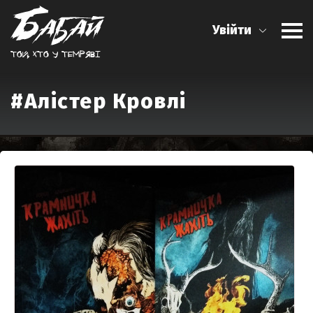
Увійти
Той, хто у темрявi
#Алістер Кровлі