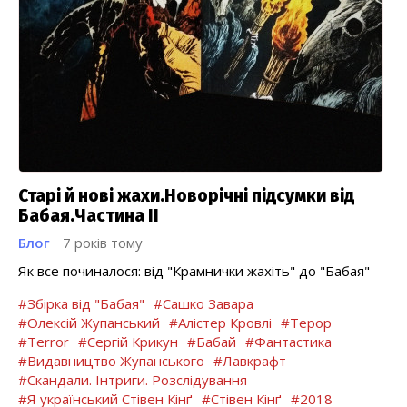
Старі й нові жахи.Новорічні підсумки від
Бабая.Частина ІІ
Блог
7 років тому
Як все починалося: від "Крамнички жахіть" до "Бабая"
#Збірка від "Бабая"
#Сашко Завара
#Олексій Жупанський
#Алістер Кровлі
#Терор
#Terror
#Сергій Крикун
#Бабай
#Фантастика
#Видавництво Жупанського
#Лавкрафт
#Скандали. Інтриги. Розслідування
#Я український Стівен Кінґ
#Стівен Кінґ
#2018