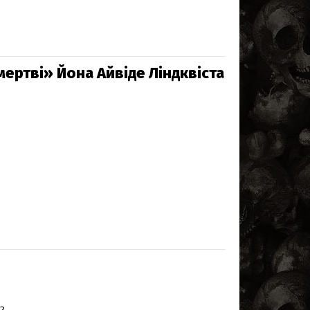
 мертві» Йона Айвіде Ліндквіста
?