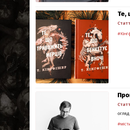
Те,
Статт
#Кінг
Про
Статт
огляд
#міст