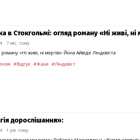
а в Стокгольмі: огляд роману «Ні живі, ні
і
7 міс. тому
 роману «Ні живі, ні мертві» Йона Айвіде Ліндквіста
нзія
#Відгук
#Жахи
#Ліндквіст
гія дорослішання»:
і
1 рік тому
варто прочитати роман Роберта Маккеммона «Життя хлопця»