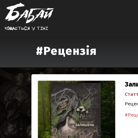
Ховається у тiнi
#Рецензія
Зал
Статт
Рецен
#Реце