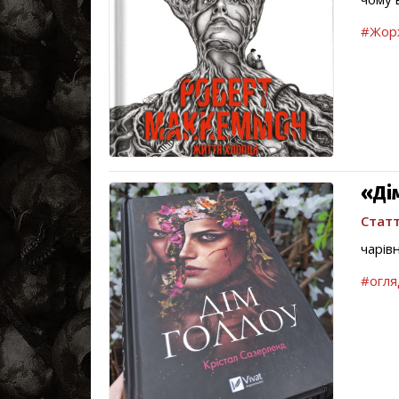
#Жор
«Ді
Статт
чарів
#огля