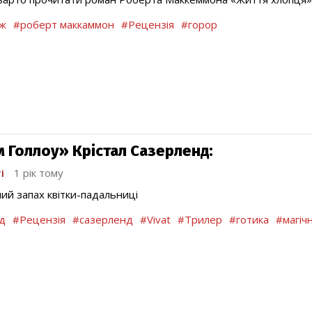
ж
#роберт маккаммон
#Рецензія
#горор
м Голлоу» Крістал Сазерленд:
і
1 рік тому
ний запах квітки-падальниці
д
#Рецензія
#сазерленд
#Vivat
#Трилер
#готика
#магіч