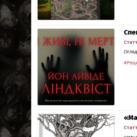
Спек
Статт
Огляд
#Реце
«Ма
Статт
чому 