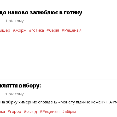
 що наново залюблює в готику
і
1 рік тому
фішер
#Жорж
#готика
#Серія
#Рецензія
кляття вибору:
і
1 рік тому
 на збірку химерних оповідань «Монету підкине кожен» І. Ан
ика
#горор
#огляд
#Рецензія
#збірка