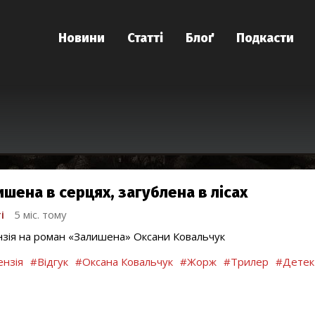
Новини
Статті
Блоґ
Подкасти
ишена в серцях, загублена в лісах
і
5 міс. тому
зія на роман «Залишена» Оксани Ковальчук
нзія
#Відгук
#Оксана Ковальчук
#Жорж
#Трилер
#Детек