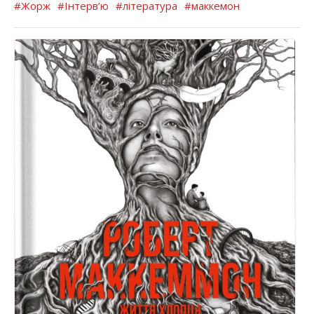
#Жорж
#Інтерв’ю
#література
#маккемон