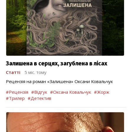
Залишена в серцях, загублена в лісах
Статті
5 міс. тому
Рецензія на роман «Залишена» Оксани Ковальчук
#Рецензія
#Відгук
#Оксана Ковальчук
#Жорж
#Трилер
#Детектив