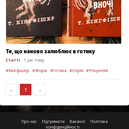
Те, що наново залюблює в готику
Статті
1 рік тому
#Кінгфішер
#Жорж
#готика
#Серія
#Рецензія
←
1
→
Про нас
Підтримати
Вакансії
Політика
конфіденційності