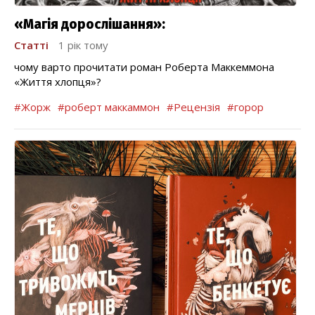
«Магія дорослішання»:
Статті
1 рік тому
чому варто прочитати роман Роберта Маккеммона
«Життя хлопця»?
#Жорж
#роберт маккаммон
#Рецензія
#горор