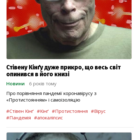
Стівену Кінґу дуже прикро, що весь світ
опинився в його книзі
Новини
6 років тому
Про порівняння пандемії коронавірусу з
«Протистоянням» і самоізоляцію
#Стівен Кінґ
#Кінґ
#Протистояння
#Вірус
#Пандемія
#апокаліпсис