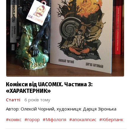
Комікси від UACOMIX. Частина 3:
«ХАРАКТЕРНИК»
Статті
6 років тому
Автор: Олексій Чорний, художниця: Дарця Зіронька
#комікс
#горор
#Міфологія
#апокаліпсис
#Кіберпанк