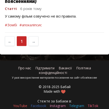
поясненнями)
Статті
6 років тому
У самому фільмі озвучено не всі правила.
#Зомбі
#апокаліпсис
←
1
→
Про нас
Підтримати
Вакансії
Політика
конфіденційності
У разі використання матеріалів посилання на сайт обов'язкове
© 2018-2025 Бабай
Made with
Стежте за Бабаєм в:
YouTube
Facebook
Instagram
Telegram
TikTok