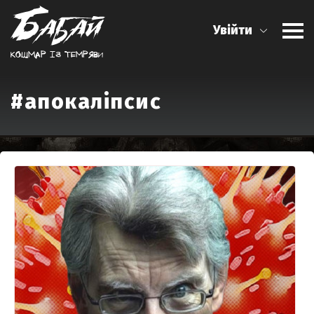
Увійти
Кошмар iз темряви
#апокаліпсис