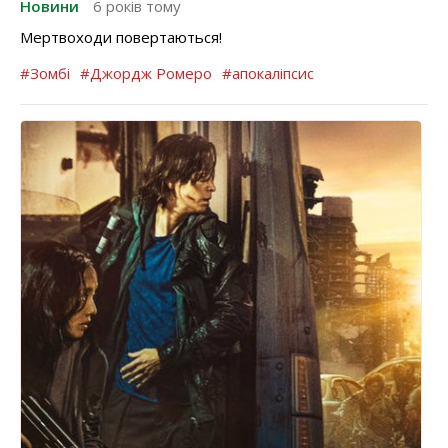
Новини
6 років тому
Мертвоходи повертаються!
#Зомбі
#Джордж Ромеро
#апокаліпсис