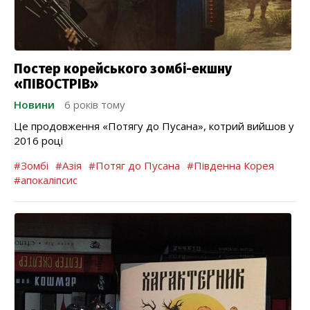
Постер корейського зомбі-екшну
«ПІВОСТРІВ»
Новини
6 років тому
Це продовження «Потягу до Пусана», котрий вийшов у
2016 році
#Зомбі
#Азія
#Потяг до Пусана
#Південна Корея
#апокаліпсис