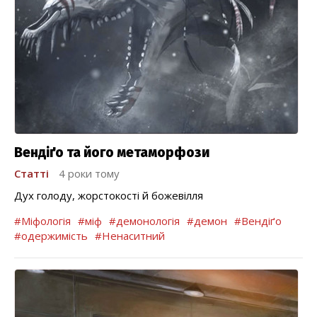
Вендіґо та його метаморфози
Статті
4 роки тому
Дух голоду, жорстокості й божевілля
#Міфологія
#міф
#демонологія
#демон
#Вендіґо
#одержимість
#Ненаситний