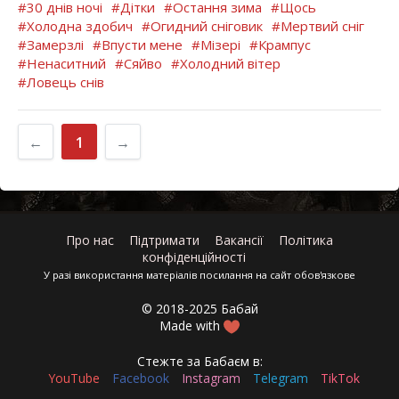
#30 днів ночі
#Дітки
#Остання зима
#Щось
#Холодна здобич
#Огидний сніговик
#Мертвий сніг
#Замерзлі
#Впусти мене
#Мізері
#Крампус
#Ненаситний
#Сяйво
#Холодний вітер
#Ловець снів
←
1
→
Про нас
Підтримати
Вакансії
Політика
конфіденційності
У разі використання матеріалів посилання на сайт обов'язкове
© 2018-2025 Бабай
Made with
Стежте за Бабаєм в:
YouTube
Facebook
Instagram
Telegram
TikTok