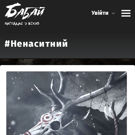
Увійти
Заглядає у вiкно
#Ненаситний