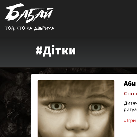
Той, хто за дверима
#Дітки
Аби 
Статт
Дитяч
ритуа
#Ігри