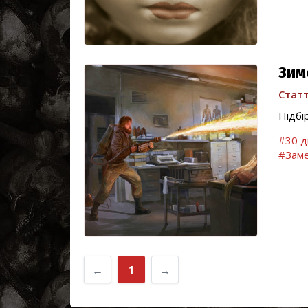
Зим
Статт
Підбір
#30 д
#Заме
←
1
→