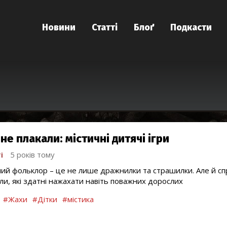
Новини
Статті
Блоґ
Подкасти
не плакали: містичні дитячі ігри
і
5 років тому
ий фольклор – це не лише дражнилки та страшилки. Але й справ
ли, які здатні нажахати навіть поважних дорослих
#Жахи
#Дітки
#містика