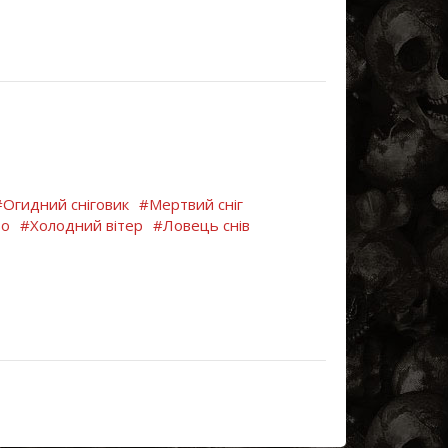
#Огидний сніговик
#Мертвий сніг
во
#Холодний вітер
#Ловець снів