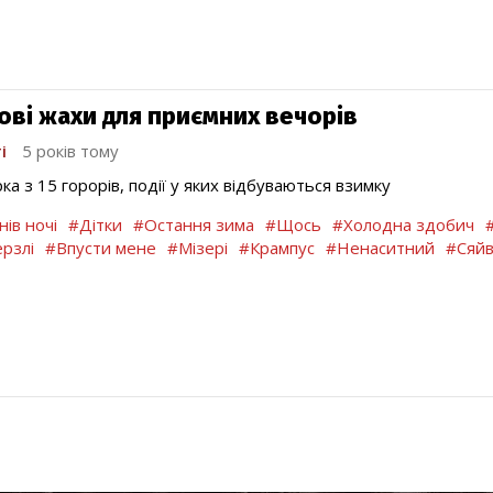
ові жахи для приємних вечорів
і
5 років тому
ка з 15 горорів, події у яких відбуваються взимку
нів ночі
#Дітки
#Остання зима
#Щось
#Холодна здобич
рзлі
#Впусти мене
#Мізері
#Крампус
#Ненаситний
#Сяй