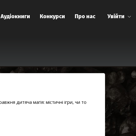
Аудіокниги
Конкурси
Про нас
Увійти
жня дитяча магія: містичні ігри, чи то