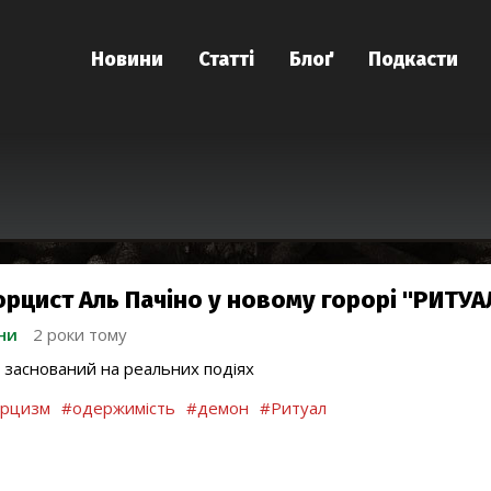
Новини
Статті
Блоґ
Подкасти
орцист Аль Пачіно у новому горорі "РИТУА
ни
2 роки тому
 заснований на реальних подіях
орцизм
#одержимість
#демон
#Ритуал