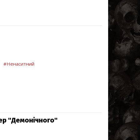
ь
#Ненаситний
лер "Демонічного"