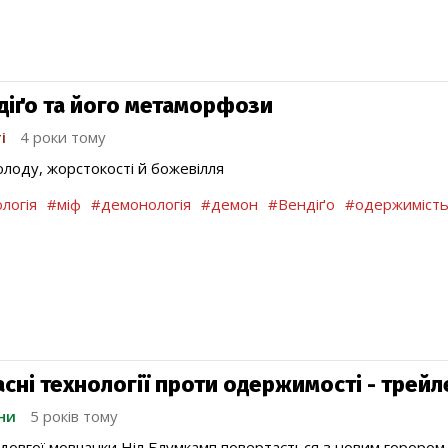
діґо та його метаморфози
і
4 роки тому
олоду, жорстокості й божевілля
логія
#міф
#демонологія
#демон
#Вендіґо
#одержиміст
асні технології проти одержимості - трей
ни
5 років тому
 довгої мовчанки Ніл Блумкамп повертається з новим горором