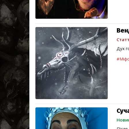
Вен
Статт
Дух г
#Міфо
Суч
Нови
Після