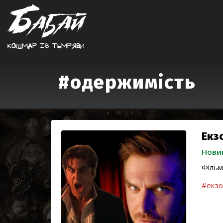
Кошмар iз темряви
#одержимість
Екз
Нови
Фільм
#екз