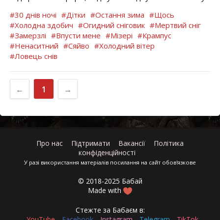
#30 днів ночі
#Дітки
#Остання зима
#Щось
#Холодна здобич
#Огидний сніговик
#Мертвий сніг
#Замерзлі
#Впусти мене
#Мізері
#Крампус
#Ненаситний
#Сяйво
#Холодний вітер
#Ловець снів
←
1
→
Про нас
Підтримати
Вакансії
Політика
конфіденційності
У разі використання матеріалів посилання на сайт обов'язкове
© 2018-2025 Бабай
Made with
Стежте за Бабаєм в:
YouTube
Facebook
Instagram
Telegram
TikTok