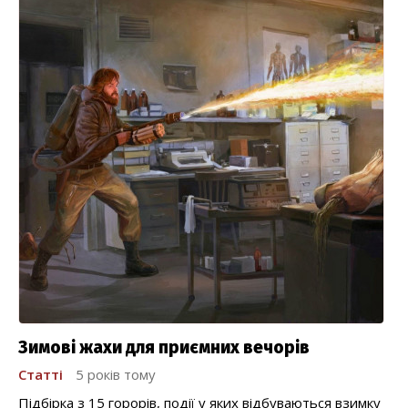
Зимові жахи для приємних вечорів
Статті
5 років тому
Підбірка з 15 горорів, події у яких відбуваються взимку