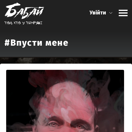
Увійти
Той, хто у темрявi
#Впусти мене