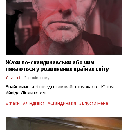
Жахи по-скандинавськи або чим
лякаються у розвинених країнах світу
Статті
5 років тому
Знайомимося зі шведським майстром жахів - Юном
Айвіде Ліндквістом
#Жахи
#Ліндквіст
#Скандинавія
#Впусти мене