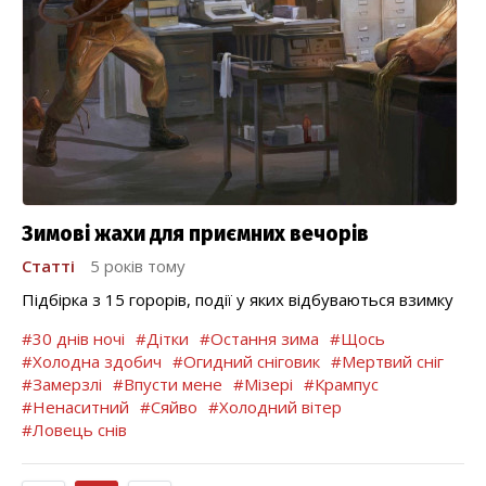
Зимові жахи для приємних вечорів
Статті
5 років тому
Підбірка з 15 горорів, події у яких відбуваються взимку
#30 днів ночі
#Дітки
#Остання зима
#Щось
#Холодна здобич
#Огидний сніговик
#Мертвий сніг
#Замерзлі
#Впусти мене
#Мізері
#Крампус
#Ненаситний
#Сяйво
#Холодний вітер
#Ловець снів