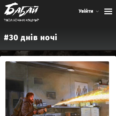
Увійти
Твiй нiчний кошмар
#30 днів ночі