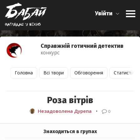
Увійти
Заглядає у вiкно
Справжній готичний детектив
конкурс
Головна
Всі твори
Обговорення
Статистика
Роза вітрів
Незадоволена Дурепа
•
0
Знаходиться в групах