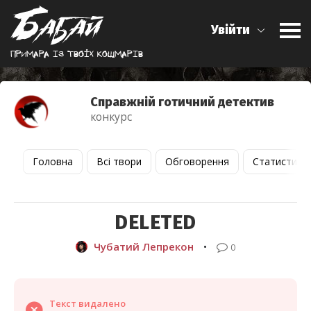
Увійти
Примара iз твоїх кошмарiв
Справжній готичний детектив
конкурс
Головна
Всі твори
Обговорення
Статистика
DELETED
Чубатий Лепрекон
•
0
Текст видалено