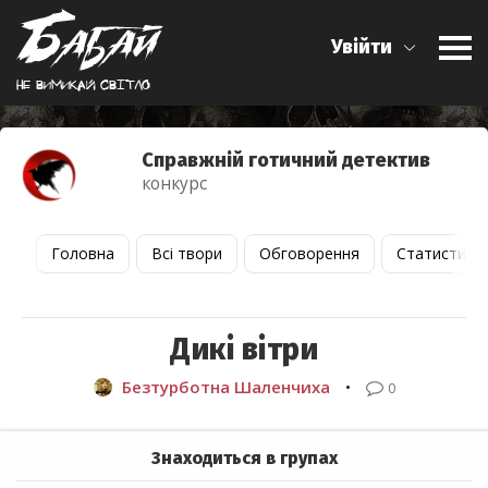
Увійти
Не вимикай свiтло
Справжній готичний детектив
конкурс
Головна
Всі твори
Обговорення
Статистика
Дикі вітри
Безтурботна Шаленчиха
•
0
Знаходиться в групах