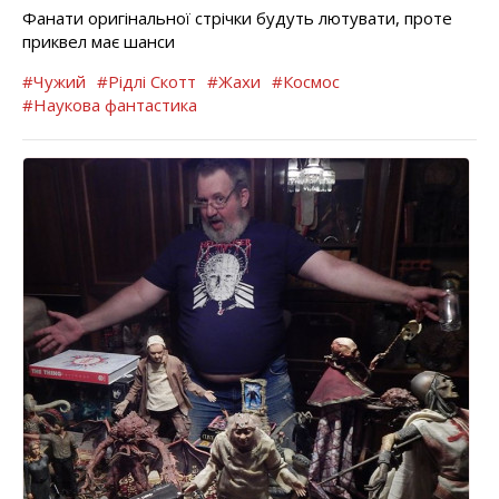
Фанати оригінальної стрічки будуть лютувати, проте
приквел має шанси
#Чужий
#Рідлі Скотт
#Жахи
#Космос
#Наукова фантастика