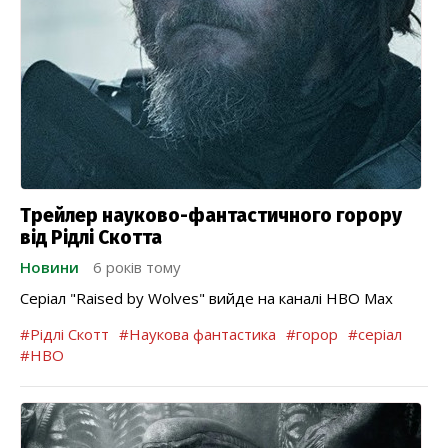
Трейлер науково-фантастичного горору
від Рідлі Скотта
Новини
6 років тому
Серіал "Raised by Wolves" вийде на каналі HBO Max
#Рідлі Скотт
#Наукова фантастика
#горор
#серіал
#HBO