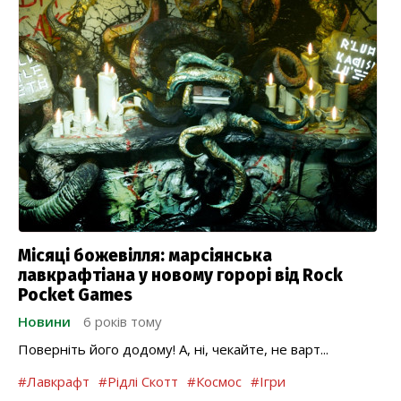
Місяці божевілля: марсіянська
лавкрафтіана у новому горорі від Rock
Pocket Games
Новини
6 років тому
Поверніть його додому! А, ні, чекайте, не варт...
#Лавкрафт
#Рідлі Скотт
#Космос
#Ігри