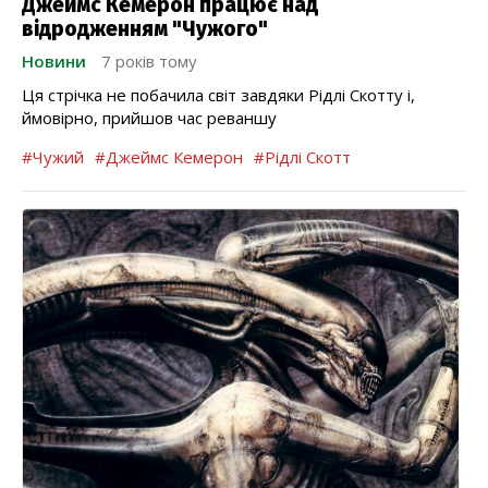
Джеймс Кемерон працює над
відродженням "Чужого"
Новини
7 років тому
Ця стрічка не побачила світ завдяки Рідлі Скотту і,
ймовірно, прийшов час реваншу
#Чужий
#Джеймс Кемерон
#Рідлі Скотт