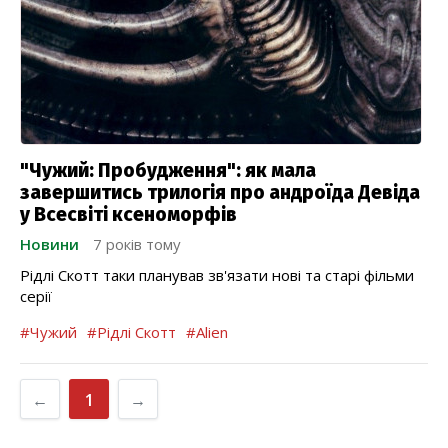
"Чужий: Пробудження": як мала
завершитись трилогія про андроїда Девіда
у Всесвіті ксеноморфів
Новини
7 років тому
Рідлі Скотт таки планував зв'язати нові та старі фільми
серії
#Чужий
#Рідлі Скотт
#Alien
←
1
→