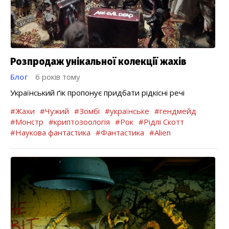
Розпродаж унікальної колекції жахів
Блог
6 років тому
Український ґік пропонує придбати рідкісні речі
#Жахи
#Чужий
#Зомбі
#українське
#гендмейд
#Монстр
#криптозоологія
#Рок
#Рідлі Скотт
#Наукова фантастика
#Фантастика
#Alien