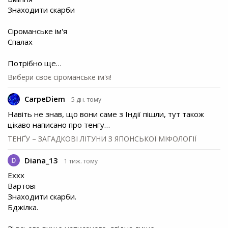
Знаходити скарби
Сіроманське ім'я
Спалах
Потрібно ще…
Вибери своє сіроманське ім'я!
CarpeDiem
5 дн. тому
Навіть не знав, що вони саме з Індії пішли, тут також
цікаво написано про тенгу…
ТЕНҐУ – ЗАГАДКОВІ ЛІТУНИ З ЯПОНСЬКОЇ МІФОЛОГІЇ
Diana_13
1 тиж. тому
Еххх
Вартові
Знаходити скарби.
Бджілка.