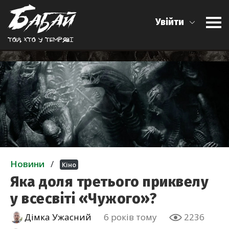
Увійти
Той, хто у темрявi
Новини
/
Кіно
Яка доля третього приквелу
у всесвіті «Чужого»?
Дімка Ужасний
6 років тому
2236