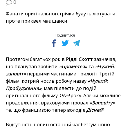
0
Фанати оригінальної стрічки будуть лютувати,
проте приквел має шанси
Поділитися
Протягом багатьох років
Рідлі Скотт
зазначав,
що планував зробити
«Прометея»
та
«Чужий:
заповіт»
першими частинами трилогії. Третій
фільм, котрий носив робочу назву
«Чужий:
Пробудження»
, мав підвести до подій
оригінального фільму
1979
року. Але чи можливе
продовження, враховуючи провал
«Заповіту»
і
те, що франшизою тепер володіє
Дісней
?
Відсутність новин останній час безсумнівно