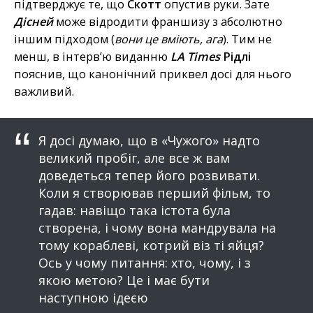
підтверджує те, що
Скотт
опустив руки. Зате
Дісней
може відродити франшизу з абсолютно
іншим підходом (
вони це вміють, ага
). Тим не
менш, в інтерв’ю виданню
LA Times
Рідлі
пояснив, що канонічний приквел досі для нього
важливий.
Я досі думаю, що в «Чужого» надто
великий пробіг, але все ж вам
доведеться тепер його розвивати.
Коли я створював перший фільм, то
гадав: навіщо така істота була
створена, і чому вона мандрувала на
тому кораблеві, котрий віз ті яйця?
Ось у чому питання: хто, чому, і з
якою метою? Це і має бути
наступною ідеєю