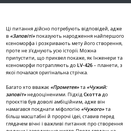
Ці питання дійсно потребують відповідей, адже
в
«Заповіті»
показують народження найпершого
ксеноморфа і розкривають мету його створення,
проте не з’єднують усю історії. Можна
припустити, що приквел покаже, як Інженери та
ксеноморфи потрапляють до
LV-426
– планети, з
якої почалася оригінальна стрічка.
Багато хто вважає
«Прометея»
та
«Чужий:
заповіт»
недооціненими. Підхід
Скотта
до
проєктів був доволі амбіційним, адже він
намагався поєднати міфологію
«Чужого»
та
більш масштабні й пророчі ідеї, ставив перед
глядачем вічні і важливі питання: про створення
людини і зародження життя. Проте глядацька