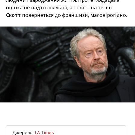
оцінка не надто лояльна, а отже – на те, що
Скотт
повернеться до франшизи, маловірогідно.
Джерело:
LA Times