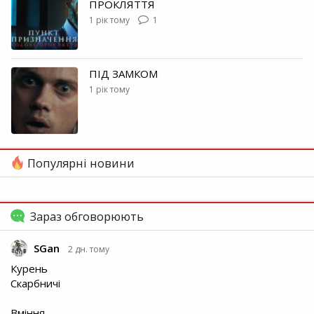
ПРОКЛЯТТЯ
1 рік тому
1
ПІД ЗАМКОМ
1 рік тому
Популярні новини
Зараз обговорюють
SGan
2 дн. тому
Курень
Скарбничі
Вміння