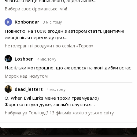
Зі всього вище написаного, згідна лише…
Вибери своє сіроманське ім'я!
Konbondar
3 міс. тому
Повністю, на 100% згоден з автором статті, ідентичні
емоції після перегляду цьо…
Нетолерантні роздуми про серіал «Терор»
Loshpen
4 міс. тому
Настільки моторошно, що аж волося на жопі дибки встає
Морок над Інсмутом
dead_letters
4 міс. тому
О, When Evil Lurks мене трохи травмувало)
Жорстка штука дуже, запам'ятовується…
Набриднув Голлівуд? 13 фільмів жахів з усього світу