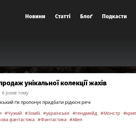
Новини
Статті
Блоґ
Подкасти
продаж унікальної колекції жахів
6 років тому
нський ґік пропонує придбати рідкісні речі
и
#Чужий
#Зомбі
#українське
#гендмейд
#Монстр
#крип
ова фантастика
#Фантастика
#Alien