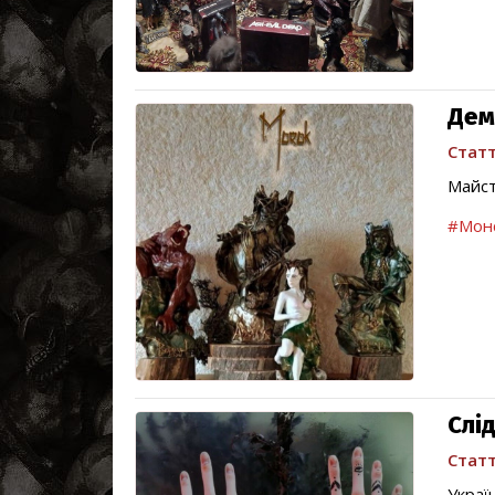
Дем
Статт
Майст
#Мон
Слі
Статт
Украї