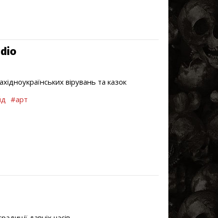
udio
ахідноукраїнських вірувань та казок
йд
#арт
радиції давніх часів