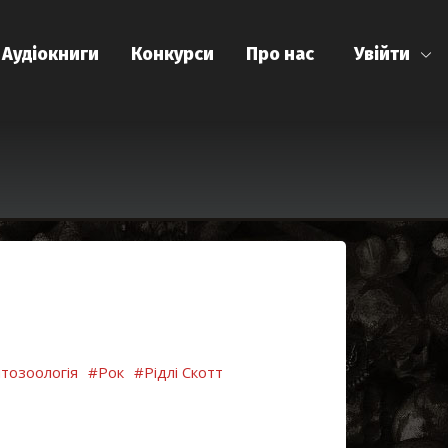
Аудіокниги
Конкурси
Про нас
Увійти
тозоологія
#Рок
#Рідлі Скотт