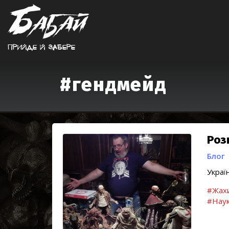
Прийде й забере
#гендмейд
Роз
Блог
Украї
#Жах
#Наук