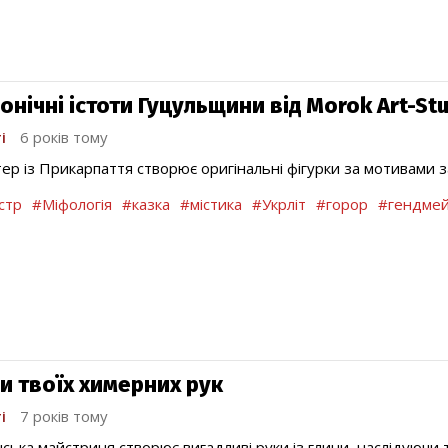
онічні істоти Гуцульщини від Morok Art-St
і
6 років тому
ер із Прикарпаття створює оригінальні фігурки за мотивами з
стр
#Міфологія
#казка
#містика
#Укрліт
#горор
#гендме
ди твоїх химерних рук
і
7 років тому
нська майстриня створює вигадливі руки із глини, наслідуючи т